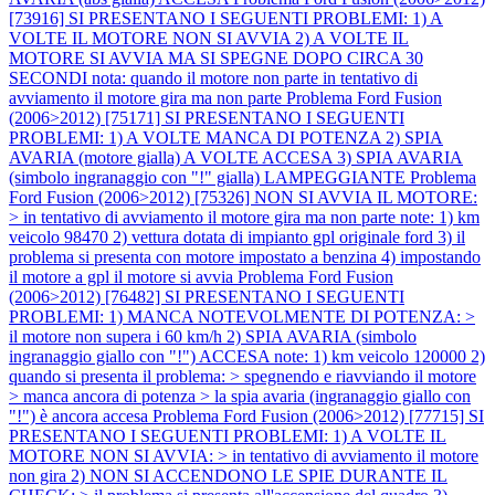
[73916] SI PRESENTANO I SEGUENTI PROBLEMI: 1) A
VOLTE IL MOTORE NON SI AVVIA 2) A VOLTE IL
MOTORE SI AVVIA MA SI SPEGNE DOPO CIRCA 30
SECONDI nota: quando il motore non parte in tentativo di
avviamento il motore gira ma non parte
Problema Ford Fusion
(2006>2012) [75171] SI PRESENTANO I SEGUENTI
PROBLEMI: 1) A VOLTE MANCA DI POTENZA 2) SPIA
AVARIA (motore gialla) A VOLTE ACCESA 3) SPIA AVARIA
(simbolo ingranaggio con "!" gialla) LAMPEGGIANTE
Problema
Ford Fusion (2006>2012) [75326] NON SI AVVIA IL MOTORE:
> in tentativo di avviamento il motore gira ma non parte note: 1) km
veicolo 98470 2) vettura dotata di impianto gpl originale ford 3) il
problema si presenta con motore impostato a benzina 4) impostando
il motore a gpl il motore si avvia
Problema Ford Fusion
(2006>2012) [76482] SI PRESENTANO I SEGUENTI
PROBLEMI: 1) MANCA NOTEVOLMENTE DI POTENZA: >
il motore non supera i 60 km/h 2) SPIA AVARIA (simbolo
ingranaggio giallo con "!") ACCESA note: 1) km veicolo 120000 2)
quando si presenta il problema: > spegnendo e riavviando il motore
> manca ancora di potenza > la spia avaria (ingranaggio giallo con
"!") è ancora accesa
Problema Ford Fusion (2006>2012) [77715] SI
PRESENTANO I SEGUENTI PROBLEMI: 1) A VOLTE IL
MOTORE NON SI AVVIA: > in tentativo di avviamento il motore
non gira 2) NON SI ACCENDONO LE SPIE DURANTE IL