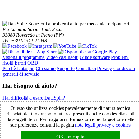
Via Luciano Savio, 1 int. 2 z.a.
33080 Roveredo in Piano (PN)
Tel: +39 0434 921948
Visiona il programma
Video casi risolti
Guide software
Problemi
risolti
Errori OBD
Perchè Dataspin
Chi siamo
Supporto
Contattaci
Privacy
Condizioni
generali di servizio
Hai bisogno di aiuto?
Hai difficoltà a usare DataSpin?
Clicca per la teleassistenza!
Questo sito utilizza cookies prevalentemente di natura tecnica
rilasciati dal titolare; sono tuttavia presenti anche cookies rilasciati
da soggetti terzi. Per maggiori informazioni e per la gestione delle
© 2003-2026 DataSpin è un marchio SpinelCar - Tutti i diritti
sue preferenze consulti la pagina
note legali privacy e cookies
riservati - È vietata la riproduzione anche parziale - Partita IVA
01854890934
OK, ho capito