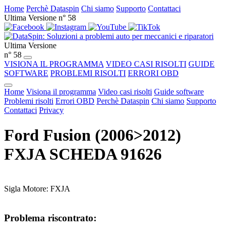
Home
Perchè Dataspin
Chi siamo
Supporto
Contattaci
Ultima Versione n° 58
Ultima Versione
n° 58
VISIONA IL PROGRAMMA
VIDEO CASI RISOLTI
GUIDE
SOFTWARE
PROBLEMI RISOLTI
ERRORI OBD
Home
Visiona il programma
Video casi risolti
Guide software
Problemi risolti
Errori OBD
Perchè Dataspin
Chi siamo
Supporto
Contattaci
Privacy
Ford Fusion (2006>2012)
FXJA SCHEDA 91626
Sigla Motore: FXJA
Problema riscontrato: