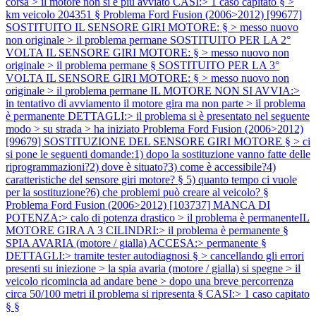
corsa > il motore non si è più avviato CASI:> 1 caso capitato § >
km veicolo 204351 §
Problema Ford Fusion (2006>2012) [99677]
SOSTITUITO IL SENSORE GIRI MOTORE: § > messo nuovo
non originale > il problema permane SOSTITUITO PER LA 2°
VOLTA IL SENSORE GIRI MOTORE: § > messo nuovo non
originale > il problema permane § SOSTITUITO PER LA 3°
VOLTA IL SENSORE GIRI MOTORE: § > messo nuovo non
originale > il problema permane IL MOTORE NON SI AVVIA:>
in tentativo di avviamento il motore gira ma non parte > il problema
è permanente DETTAGLI:> il problema si è presentato nel seguente
modo > su strada > ha iniziato
Problema Ford Fusion (2006>2012)
[99679] SOSTITUZIONE DEL SENSORE GIRI MOTORE § > ci
si pone le seguenti domande:1) dopo la sostituzione vanno fatte delle
riprogrammazioni?2) dove è situato?3) come è accessibile?4)
caratteristiche del sensore giri motore? § 5) quanto tempo ci vuole
per la sostituzione?6) che problemi può creare al veicolo? §
Problema Ford Fusion (2006>2012) [103737] MANCA DI
POTENZA:> calo di potenza drastico > il problema è permanenteIL
MOTORE GIRA A 3 CILINDRI:> il problema è permanente §
SPIA AVARIA (motore / gialla) ACCESA:> permanente §
DETTAGLI:> tramite tester autodiagnosi § > cancellando gli errori
presenti su iniezione > la spia avaria (motore / gialla) si spegne > il
veicolo ricomincia ad andare bene > dopo una breve percorrenza
circa 50/100 metri il problema si ripresenta § CASI:> 1 caso capitato
§ §