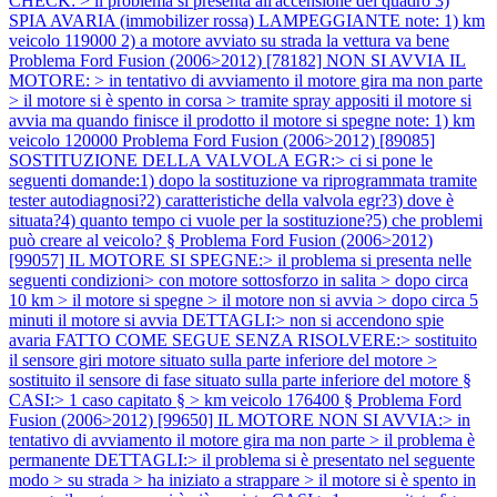
CHECK: > il problema si presenta all'accensione del quadro 3)
SPIA AVARIA (immobilizer rossa) LAMPEGGIANTE note: 1) km
veicolo 119000 2) a motore avviato su strada la vettura va bene
Problema Ford Fusion (2006>2012) [78182] NON SI AVVIA IL
MOTORE: > in tentativo di avviamento il motore gira ma non parte
> il motore si è spento in corsa > tramite spray appositi il motore si
avvia ma quando finisce il prodotto il motore si spegne note: 1) km
veicolo 120000
Problema Ford Fusion (2006>2012) [89085]
SOSTITUZIONE DELLA VALVOLA EGR:> ci si pone le
seguenti domande:1) dopo la sostituzione va riprogrammata tramite
tester autodiagnosi?2) caratteristiche della valvola egr?3) dove è
situata?4) quanto tempo ci vuole per la sostituzione?5) che problemi
può creare al veicolo? §
Problema Ford Fusion (2006>2012)
[99057] IL MOTORE SI SPEGNE:> il problema si presenta nelle
seguenti condizioni> con motore sottosforzo in salita > dopo circa
10 km > il motore si spegne > il motore non si avvia > dopo circa 5
minuti il motore si avvia DETTAGLI:> non si accendono spie
avaria FATTO COME SEGUE SENZA RISOLVERE:> sostituito
il sensore giri motore situato sulla parte inferiore del motore >
sostituito il sensore di fase situato sulla parte inferiore del motore §
CASI:> 1 caso capitato § > km veicolo 176400 §
Problema Ford
Fusion (2006>2012) [99650] IL MOTORE NON SI AVVIA:> in
tentativo di avviamento il motore gira ma non parte > il problema è
permanente DETTAGLI:> il problema si è presentato nel seguente
modo > su strada > ha iniziato a strappare > il motore si è spento in