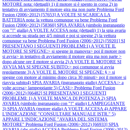
MOTORE nota: (dettagli) 1) il motore si è spento in corsa 2) in
tentativo di avviamento il motore gira ma non parte
Problema Ford
Fusion (2006>2012) [57653] A VOLTE SI SCARICA LA
BATTERIA nota: la vettura comunque va bene
Problema Ford
Fusion (2006>2012) [58360] SPIA AVARIA (simbolo ingranaggio
con "!" gialla) A VOLTE ACCESA nota: (dettagli) 1) la spia avaria
si accende su strada per 4/5 minuti e poi si spegne 2) la vettura
comunque va bene
Problema Ford Fusion (2006>2012) [59201] SI
PRESENTANO I SEGUENTI PROBLEMI:1) A VOLTE IL
MOTORE SI SPEGNE:> si spegne in manovra> poi il motore non
si avvia> in tentativo di avviamento il motore gira ma non parte >
dopo alcune ore il motore si avvia 2) A VOLTE IL MOTORE SI
AVVIA MA SI SPEGNE SUBITO:> poi comunque si avvia
regolarmente 3) A VOLTE IL MOTORE SI SPEGNE: § > si
spegne con motore al minimo dopo circa 30 minuti> poi il motore si
riavvia subito4) SPIA AVARIA (ingranaggio giallo) ACCESA:> a
volte accesa> lampeggiante 5) CASI:>
Problema Ford Fusion
(2006>2012) [66482] SI PRESENTANO I SEGUENTI
PROBLEMI: 1) A VOLTE MANCA DI POTENZA 2) SPIA
AVARIA (simbolo ingranaggio con "!" giallo) LAMPEGGIANTE
3) SPIA AVARIA (motore gialla) A VOLTE ACCESA 4) APPARE
L'INDICAZIONE "CONSULTARE MANUALE ISTR." 5)
APPARE L'INDICAZIONE "AVARIA DEL SISTEMA
MOTORE"
Problema Ford Fusion (2006>2012) [66933] SPIA
AVARIA (abs gialla) ACCESA
Problema Ford Fusion (2006>2012)