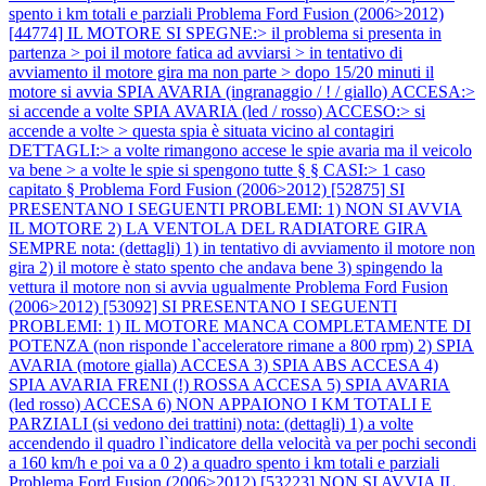
spento i km totali e parziali
Problema Ford Fusion (2006>2012)
[44774] IL MOTORE SI SPEGNE:> il problema si presenta in
partenza > poi il motore fatica ad avviarsi > in tentativo di
avviamento il motore gira ma non parte > dopo 15/20 minuti il
motore si avvia SPIA AVARIA (ingranaggio / ! / giallo) ACCESA:>
si accende a volte SPIA AVARIA (led / rosso) ACCESO:> si
accende a volte > questa spia è situata vicino al contagiri
DETTAGLI:> a volte rimangono accese le spie avaria ma il veicolo
va bene > a volte le spie si spengono tutte § § CASI:> 1 caso
capitato §
Problema Ford Fusion (2006>2012) [52875] SI
PRESENTANO I SEGUENTI PROBLEMI: 1) NON SI AVVIA
IL MOTORE 2) LA VENTOLA DEL RADIATORE GIRA
SEMPRE nota: (dettagli) 1) in tentativo di avviamento il motore non
gira 2) il motore è stato spento che andava bene 3) spingendo la
vettura il motore non si avvia ugualmente
Problema Ford Fusion
(2006>2012) [53092] SI PRESENTANO I SEGUENTI
PROBLEMI: 1) IL MOTORE MANCA COMPLETAMENTE DI
POTENZA (non risponde l`acceleratore rimane a 800 rpm) 2) SPIA
AVARIA (motore gialla) ACCESA 3) SPIA ABS ACCESA 4)
SPIA AVARIA FRENI (!) ROSSA ACCESA 5) SPIA AVARIA
(led rosso) ACCESA 6) NON APPAIONO I KM TOTALI E
PARZIALI (si vedono dei trattini) nota: (dettagli) 1) a volte
accendendo il quadro l`indicatore della velocità va per pochi secondi
a 160 km/h e poi va a 0 2) a quadro spento i km totali e parziali
Problema Ford Fusion (2006>2012) [53223] NON SI AVVIA IL