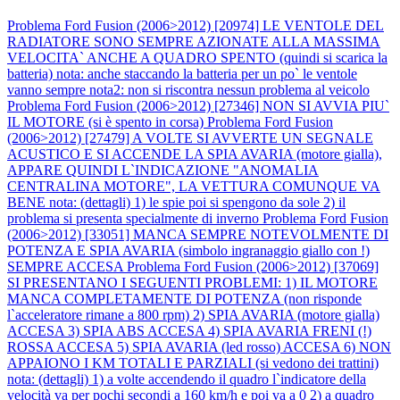
Problema Ford Fusion (2006>2012) [20974] LE VENTOLE DEL
RADIATORE SONO SEMPRE AZIONATE ALLA MASSIMA
VELOCITA` ANCHE A QUADRO SPENTO (quindi si scarica la
batteria) nota: anche staccando la batteria per un po` le ventole
vanno sempre nota2: non si riscontra nessun problema al veicolo
Problema Ford Fusion (2006>2012) [27346] NON SI AVVIA PIU`
IL MOTORE (si è spento in corsa)
Problema Ford Fusion
(2006>2012) [27479] A VOLTE SI AVVERTE UN SEGNALE
ACUSTICO E SI ACCENDE LA SPIA AVARIA (motore gialla),
APPARE QUINDI L`INDICAZIONE "ANOMALIA
CENTRALINA MOTORE", LA VETTURA COMUNQUE VA
BENE nota: (dettagli) 1) le spie poi si spengono da sole 2) il
problema si presenta specialmente di inverno
Problema Ford Fusion
(2006>2012) [33051] MANCA SEMPRE NOTEVOLMENTE DI
POTENZA E SPIA AVARIA (simbolo ingranaggio giallo con !)
SEMPRE ACCESA
Problema Ford Fusion (2006>2012) [37069]
SI PRESENTANO I SEGUENTI PROBLEMI: 1) IL MOTORE
MANCA COMPLETAMENTE DI POTENZA (non risponde
l`acceleratore rimane a 800 rpm) 2) SPIA AVARIA (motore gialla)
ACCESA 3) SPIA ABS ACCESA 4) SPIA AVARIA FRENI (!)
ROSSA ACCESA 5) SPIA AVARIA (led rosso) ACCESA 6) NON
APPAIONO I KM TOTALI E PARZIALI (si vedono dei trattini)
nota: (dettagli) 1) a volte accendendo il quadro l`indicatore della
velocità va per pochi secondi a 160 km/h e poi va a 0 2) a quadro