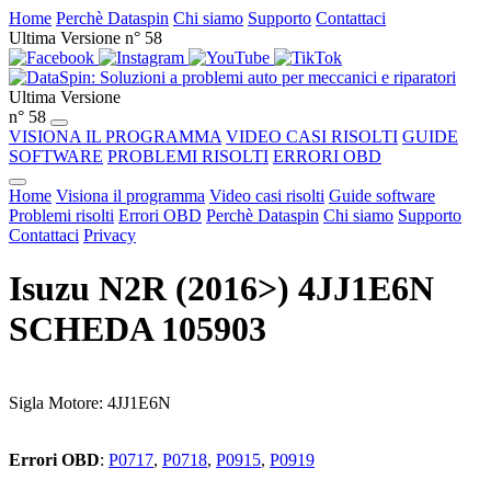
Home
Perchè Dataspin
Chi siamo
Supporto
Contattaci
Ultima Versione n° 58
Ultima Versione
n° 58
VISIONA IL PROGRAMMA
VIDEO CASI RISOLTI
GUIDE
SOFTWARE
PROBLEMI RISOLTI
ERRORI OBD
Home
Visiona il programma
Video casi risolti
Guide software
Problemi risolti
Errori OBD
Perchè Dataspin
Chi siamo
Supporto
Contattaci
Privacy
Isuzu N2R (2016>) 4JJ1E6N
SCHEDA 105903
Sigla Motore: 4JJ1E6N
Errori OBD
:
P0717
,
P0718
,
P0915
,
P0919