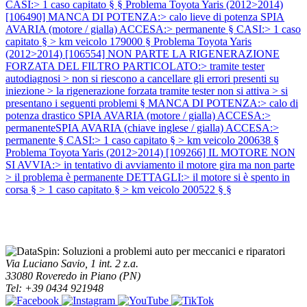
CASI:> 1 caso capitato § §
Problema Toyota Yaris (2012>2014)
[106490] MANCA DI POTENZA:> calo lieve di potenza SPIA
AVARIA (motore / gialla) ACCESA:> permanente § CASI:> 1 caso
capitato § > km veicolo 179000 §
Problema Toyota Yaris
(2012>2014) [106554] NON PARTE LA RIGENERAZIONE
FORZATA DEL FILTRO PARTICOLATO:> tramite tester
autodiagnosi > non si riescono a cancellare gli errori presenti su
iniezione > la rigenerazione forzata tramite tester non si attiva > si
presentano i seguenti problemi § MANCA DI POTENZA:> calo di
potenza drastico SPIA AVARIA (motore / gialla) ACCESA:>
permanenteSPIA AVARIA (chiave inglese / gialla) ACCESA:>
permanente § CASI:> 1 caso capitato § > km veicolo 200638 §
Problema Toyota Yaris (2012>2014) [109266] IL MOTORE NON
SI AVVIA:> in tentativo di avviamento il motore gira ma non parte
> il problema è permanente DETTAGLI:> il motore si è spento in
corsa § > 1 caso capitato § > km veicolo 200522 § §
Via Luciano Savio, 1 int. 2 z.a.
33080 Roveredo in Piano (PN)
Tel: +39 0434 921948