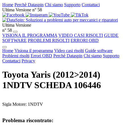
Home
Perchè Dataspin
Chi siamo
Supporto
Contattaci
Ultima Versione n° 58
Ultima Versione
n° 58
VISIONA IL PROGRAMMA
VIDEO CASI RISOLTI
GUIDE
SOFTWARE
PROBLEMI RISOLTI
ERRORI OBD
Home
Visiona il programma
Video casi risolti
Guide software
Problemi risolti
Errori OBD
Perchè Dataspin
Chi siamo
Supporto
Contattaci
Privacy
Toyota Yaris (2012>2014)
1NDTV SCHEDA 106446
Sigla Motore: 1NDTV
Problema riscontrato: