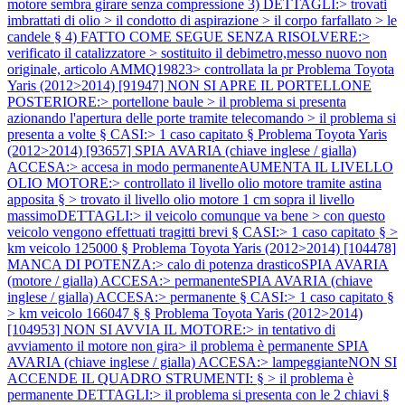
motore sembra girare senza compressione 3) DETTAGLI:> trovati
imbrattati di olio > il condotto di aspirazione > il corpo farfallato > le
candele § 4) FATTO COME SEGUE SENZA RISOLVERE:>
verificato il catalizzatore > sostituito il debimetro,messo nuovo non
originale, articolo AMMQ19823> controllata la pr
Problema Toyota
Yaris (2012>2014) [91947] NON SI APRE IL PORTELLONE
POSTERIORE:> portellone baule > il problema si presenta
azionando l'apertura delle porte tramite telecomando > il problema si
presenta a volte § CASI:> 1 caso capitato §
Problema Toyota Yaris
(2012>2014) [93657] SPIA AVARIA (chiave inglese / gialla)
ACCESA:> accesa in modo permanenteAUMENTA IL LIVELLO
OLIO MOTORE:> controllato il livello olio motore tramite astina
apposita § > trovato il livello olio motore 1 cm sopra il livello
massimoDETTAGLI:> il veicolo comunque va bene > con questo
veicolo vengono effettuati tragitti brevi § CASI:> 1 caso capitato § >
km veicolo 125000 §
Problema Toyota Yaris (2012>2014) [104478]
MANCA DI POTENZA:> calo di potenza drasticoSPIA AVARIA
(motore / gialla) ACCESA:> permanenteSPIA AVARIA (chiave
inglese / gialla) ACCESA:> permanente § CASI:> 1 caso capitato §
> km veicolo 166047 § §
Problema Toyota Yaris (2012>2014)
[104953] NON SI AVVIA IL MOTORE:> in tentativo di
avviamento il motore non gira> il problema è permanente SPIA
AVARIA (chiave inglese / gialla) ACCESA:> lampeggianteNON SI
ACCENDE IL QUADRO STRUMENTI: § > il problema è
permanente DETTAGLI:> il problema si presenta con le 2 chiavi §