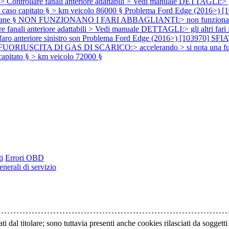
re fanali anteriore adattabili > Vedi manuale DETTAGLI:> gli altr
1 caso capitato § > km veicolo 86000 §
Problema Ford Edge (2016>
rmane § NON FUNZIONANO I FARI ABBAGLIANTI:> non funzionano az
nteriore adattabili > Vedi manuale DETTAGLI:> gli altri fari funzi
ro anteriore sinistro son
Problema Ford Edge (2016>) [103970] SFI
nte FUORIUSCITA DI GAS DI SCARICO:> accelerando > si nota una fuorius
apitato § > km veicolo 72000 §
i
Errori OBD
nerali di servizio
ti dal titolare; sono tuttavia presenti anche cookies rilasciati da soggett