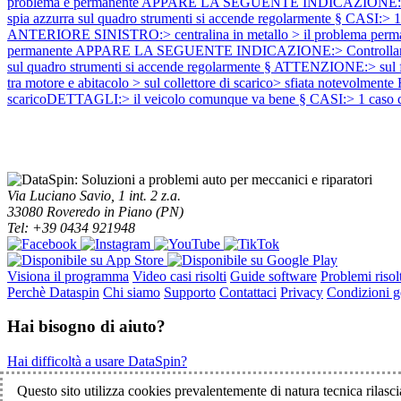
problema è permanente APPARE LA SEGUENTE INDICAZIONE:> Controlla
spia azzurra sul quadro strumenti si accende regolarmente § CASI:> 
ANTERIORE SINISTRO:> centralina in metallo > il problema pe
permanente APPARE LA SEGUENTE INDICAZIONE:> Controllare fanali a
sul quadro strumenti si accende regolarmente § ATTENZIONE:> sul fa
tra motore e abitacolo > sul collettore di scarico> sfiata notevolme
scaricoDETTAGLI:> il veicolo comunque va bene § CASI:> 1 caso c
Via Luciano Savio, 1 int. 2 z.a.
33080 Roveredo in Piano (PN)
Tel: +39 0434 921948
Visiona il programma
Video casi risolti
Guide software
Problemi risolt
Perchè Dataspin
Chi siamo
Supporto
Contattaci
Privacy
Condizioni ge
Hai bisogno di aiuto?
Hai difficoltà a usare DataSpin?
Clicca per la teleassistenza!
Questo sito utilizza cookies prevalentemente di natura tecnica rilascia