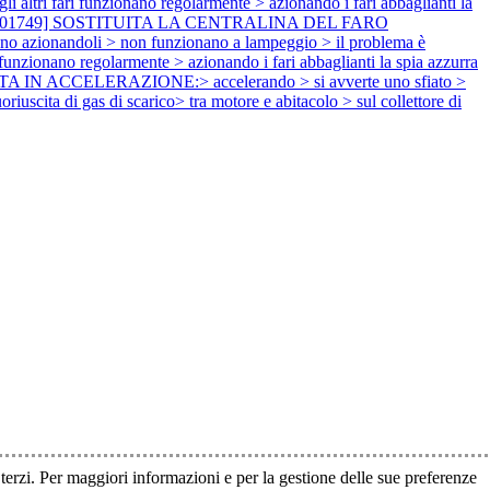
i fari funzionano regolarmente > azionando i fari abbaglianti la
) [101749] SOSTITUITA LA CENTRALINA DEL FARO
ionandoli > non funzionano a lampeggio > il problema è
onano regolarmente > azionando i fari abbaglianti la spia azzurra
ATA IN ACCELERAZIONE:> accelerando > si avverte uno sfiato >
cita di gas di scarico> tra motore e abitacolo > sul collettore di
i terzi. Per maggiori informazioni e per la gestione delle sue preferenze