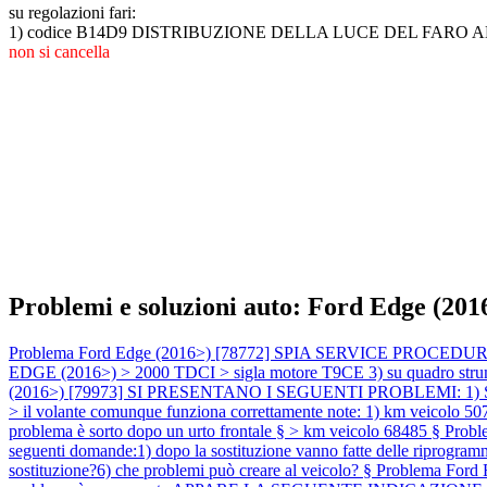
su regolazioni fari:
1) codice B14D9 DISTRIBUZIONE DELLA LUCE DEL FARO 
non si cancella
Problemi e soluzioni auto: Ford Edge (201
Problema Ford Edge (2016>) [78772] SPIA SERVICE PROCEDURA 
EDGE (2016>) > 2000 TDCI > sigla motore T9CE 3) su quadro strument
(2016>) [79973] SI PRESENTANO I SEGUENTI PROBLEMI: 1) SPIA
> il volante comunque funziona correttamente note: 1) km veicolo 5
problema è sorto dopo un urto frontale § > km veicolo 68485 §
Prob
seguenti domande:1) dopo la sostituzione vanno fatte delle riprogrammaz
sostituzione?6) che problemi può creare al veicolo? §
Problema Ford