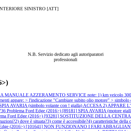
ANTERIORE SINISTRO [ATT]
ABBIAMO LA SOLUZIONE AL
PROBLEMA!
N.B. Servizio dedicato agli autoriparatori
professionali
6>)
MANUALE AZZERAMENTO SERVICE note: 1) km veicolo 30000 2) pro
i appare: > l'indicazione "Cambiare subito olio motore" > simbolo ch
 AVARIA (simbolo volante con ! gialla) ACCESA 2) APPARE L'IN
0736
Problema Ford Edge (2016>) [89181] SPIA AVARIA (motore gial
lema Ford Edge (2016>) [93281] SOSTITUZIONE DELLA CENTRA
ioni?2) dove è situata?3) come è accessibile?4) caratteristiche della ce
 Edge (2016>) [101641] NON FUNZIONANO I FARI ABBAGLIANTI:> no