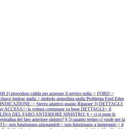
cedura valida per azzerare il service sulla: > FORD >
iave inglese gialla > simbolo ampollina gialla
Problema Ford Edge
DICAZIONE: > Sterzo adattivo guasto Riparare 3) DETTAGLI:
la) ACCESA:> la vettura comunque va bene DETTAGLI:> il
LINA DEL FARO ANTERIORE SINISTRO: § > ci si pone le
ntralina del faro anteriore sinistro? § 5) quanto tempo ci vuole per la
n funzionano azionandoli > non funzionano a lampeggio > il