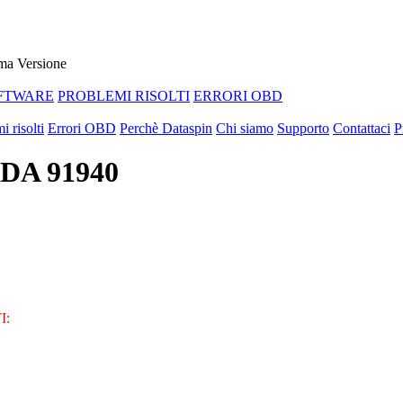
ma Versione
FTWARE
PROBLEMI RISOLTI
ERRORI OBD
i risolti
Errori OBD
Perchè Dataspin
Chi siamo
Supporto
Contattaci
P
EDA 91940
I: