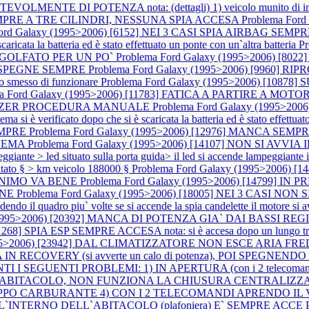
ENTE DI POTENZA nota: (dettagli) 1) veicolo munito di impianto 
A SEMPRE A TRE CILINDRI, NESSUNA SPIA ACCESA
Problema For
Ford Galaxy (1995>2006) [6152] NEI 3 CASI SPIA AIRBAG SEM
cata la batteria ed è stato effettuato un ponte con un`altra batteria
P
INGOLFATO PER UN PO`
Problema Ford Galaxy (1995>2006) [802
 SI SPEGNE SEMPRE
Problema Ford Galaxy (1995>2006) [99
o smesso di funzionare
Problema Ford Galaxy (1995>2006) [10
ma Ford Galaxy (1995>2006) [11783] FATICA A PARTIRE A MO
LIZER PROCEDURA MANUALE
Problema Ford Galaxy (1995>20
 verificato dopo che si è scaricata la batteria ed è stato effettuato 
EMPRE
Problema Ford Galaxy (1995>2006) [12976] MANCA SE
BLEMA
Problema Ford Galaxy (1995>2006) [14107] NON SI AVVIA IL M
ante > led situato sulla porta guida> il led si accende lampeggia
ato § > km veicolo 188000 §
Problema Ford Galaxy (1995>2006
MINIMO VA BENE
Problema Ford Galaxy (1995>2006) [14799]
ENE
Problema Ford Galaxy (1995>2006) [18005] NEI 3 CASI NON SI A
ndo il quadro piu` volte se si accende la spia candelette il motore si avv
(1995>2006) [20392] MANCA DI POTENZA GIA` DAI BASSI REGIMI
268] SPIA ESP SEMPRE ACCESA nota: si è accesa dopo un lungo tra
95>2006) [23942] DAL CLIMATIZZATORE NON ESCE ARIA FREDDA no
A IN RECOVERY (si avverte un calo di potenza), POI SPE
SENTI I SEGUENTI PROBLEMI: 1) IN APERTURA (con i 2 teleco
 ABITACOLO, NON FUNZIONA LA CHIUSURA CENTRALIZZA
TAPPO CARBURANTE 4) CON I 2 TELECOMANDI APRENDO IL
INTERNO DELL`ABITACOLO (plafoniera) E` SEMPRE ACCE