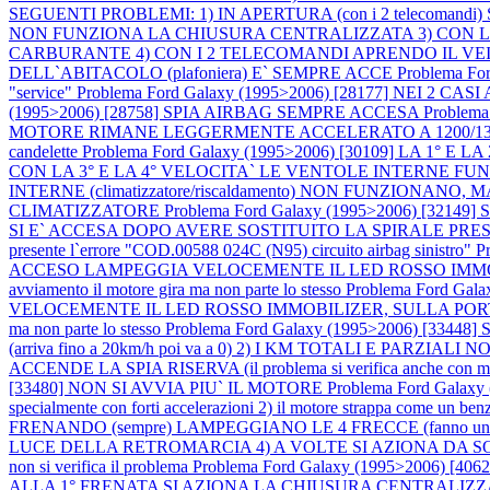
SEGUENTI PROBLEMI: 1) IN APERTURA (con i 2 telecoma
NON FUNZIONA LA CHIUSURA CENTRALIZZATA 3) CON LA
CARBURANTE 4) CON I 2 TELECOMANDI APRENDO IL VE
DELL`ABITACOLO (plafoniera) E` SEMPRE ACCE
Problema Fo
"service"
Problema Ford Galaxy (1995>2006) [28177] NEI 2
(1995>2006) [28758] SPIA AIRBAG SEMPRE ACCESA
Problem
MOTORE RIMANE LEGGERMENTE ACCELERATO A 1200/1300RPM E L
candelette
Problema Ford Galaxy (1995>2006) [30109] LA 1°
CON LA 3° E LA 4° VELOCITA` LE VENTOLE INTERNE F
INTERNE (climatizzatore/riscaldamento) NON FUNZIONA
CLIMATIZZATORE
Problema Ford Galaxy (1995>2006) [32149
SI E` ACCESA DOPO AVERE SOSTITUITO LA SPIRALE PRESENTE SOTTO A
presente l`errore "COD.00588 024C (N95) circuito airbag sinistro"
P
ACCESO LAMPEGGIA VELOCEMENTE IL LED ROSSO IMMOBILIZER, SU
avviamento il motore gira ma non parte lo stesso
Problema Ford Gal
VELOCEMENTE IL LED ROSSO IMMOBILIZER, SULLA PORTA LATO GUIDA
ma non parte lo stesso
Problema Ford Galaxy (1995>2006) [
(arriva fino a 20km/h poi va a 0) 2) I KM TOTALI E PA
ACCENDE LA SPIA RISERVA (il problema si verifica anche con metà ser
[33480] NON SI AVVIA PIU` IL MOTORE
Problema Ford Galaxy
specialmente con forti accelerazioni 2) il motore strappa come un ben
FRENANDO (sempre) LAMPEGGIANO LE 4 FRECCE (fanno un l
LUCE DELLA RETROMARCIA 4) A VOLTE SI AZIONA DA SOLO IL T
non si verifica il problema
Problema Ford Galaxy (1995>2006) [
ALLA 1° FRENATA SI AZIONA LA CHIUSURA CENTRALIZZATA