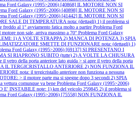
ema Ford Galaxy (1995>2006) [40868] IL MOTORE NON SI
lema Ford Galaxy (1995>2006) [40898] IL MOTORE NON SI
lema Ford Galaxy (1995>2006) [41442] IL MOTORE NON SI
E SALE DI TEMPERATURA nota: (dettagli) 1) il problema si
e freddo al 1° avviamento fatica molto a partire
Problema Ford
ore non sale, arriva massimo a 70°
Problema Ford Galaxy
OBLEMI: 1) A VOLTE STRAPPA 2) MANCA DI POTENZA 3) SPIA
L CLIMATIZZATORE SMETTE DI FUNZIONARE nota: (dettagli) 1)
blema Ford Galaxy (1995>2006) [69137] SI PRESENTANO I
 MA SI RIAPRONO SUBITO (tutte) 2) A VOLTE LA CHIUSURA
 porta anteriore lato guida > si apre il vetro della porta
ZIONA IL TERGICRISTALLO ANTERIORE 2) NON FUNZIONA IL
il tergicristallo anteriore non funziona a nessuna
 > il motore parte ma si spegne dopo 3 secondi 2) SPIA
 vettura comunque va bene
Problema Ford Galaxy (1995>2006)
BILE note: 1) km del veicolo 259845 2) il problema si
ema Ford Galaxy (1995>2006) [75558] NON FUNZIONA IL