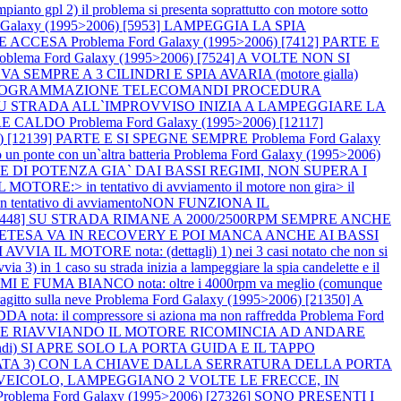
gpl 2) il problema si presenta soprattutto con motore sotto
d Galaxy (1995>2006) [5953] LAMPEGGIA LA SPIA
PRE ACCESA
Problema Ford Galaxy (1995>2006) [7412] PARTE E
roblema Ford Galaxy (1995>2006) [7524] A VOLTE NON SI
2] VA SEMPRE A 3 CILINDRI E SPIA AVARIA (motore gialla)
60] RIPROGRAMMAZIONE TELECOMANDI PROCEDURA
878] SU STRADA ALL`IMPROVVISO INIZIA A LAMPEGGIARE LA
TORE CALDO
Problema Ford Galaxy (1995>2006) [12117]
06) [12139] PARTE E SI SPEGNE SEMPRE
Problema Ford Galaxy
un ponte con un`altra batteria
Problema Ford Galaxy (1995>2006)
MPRE DI POTENZA GIA` DAI BASSI REGIMI, NON SUPERA I
OTORE:> in tentativo di avviamento il motore non gira> il
nte in tentativo di avviamentoNON FUNZIONA IL
) [14448] SU STRADA RIMANE A 2000/2500RPM SEMPRE ANCHE
 IN PRETESA VA IN RECOVERY E POI MANCA ANCHE AI BASSI
VVIA IL MOTORE nota: (dettagli) 1) nei 3 casi notato che non si
ia 3) in 1 caso su strada inizia a lampeggiare la spia candelette e il
 E FUMA BIANCO nota: oltre i 4000rpm va meglio (comunque
gitto sulla neve
Problema Ford Galaxy (1995>2006) [21350] A
ta: il compressore si aziona ma non raffredda
Problema Ford
GNENDO E RIAVVIANDO IL MOTORE RICOMINCIA AD ANDARE
mandi) SI APRE SOLO LA PORTA GUIDA E IL TAPPO
TA 3) CON LA CHIAVE DALLA SERRATURA DELLA PORTA
 VEICOLO, LAMPEGGIANO 2 VOLTE LE FRECCE, IN
Problema Ford Galaxy (1995>2006) [27326] SONO PRESENTI I