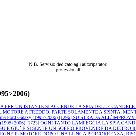
ABBIAMO LA SOLUZIONE AL
PROBLEMA!
N.B. Servizio dedicato agli autoriparatori
professionali
1995>2006)
N CORSA PER UN ISTANTE SI ACCENDE LA SPIA DELLE CANDE
 AVVIA IL MOTORE A FREDDO, PARTE SOLAMENTE A SPINTA,
lema Ford Galaxy (1995>2006) [1296] SU STRADA ALL`IMPRO
axy (1995>2006) [1723] OGNI TANTO LAMPEGGIA LA SPIA C
 VA SU E GIU` E SI SENTE UN SOFFIO PROVENIRE DA DIE
DO SI SPEGNE IL MOTORE DOPO UNA LUNGA PERCORRENZA, 