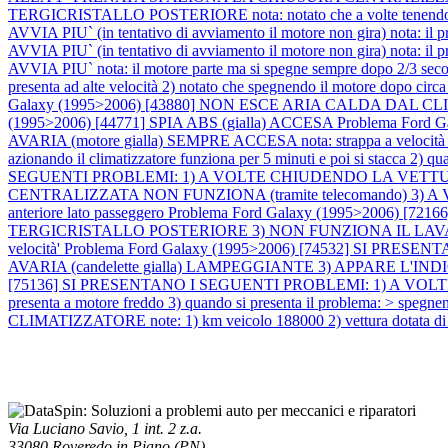
TERGICRISTALLO POSTERIORE nota: notato che a volte tenendo la po
AVVIA PIU` (in tentativo di avviamento il motore non gira) nota: il p
AVVIA PIU` (in tentativo di avviamento il motore non gira) nota: il p
AVVIA PIU` nota: il motore parte ma si spegne sempre dopo 2/3 sec
presenta ad alte velocità 2) notato che spegnendo il motore dopo circa
Galaxy (1995>2006) [43880] NON ESCE ARIA CALDA DAL CLIMATI
(1995>2006) [44771] SPIA ABS (gialla) ACCESA
Problema Ford
AVARIA (motore gialla) SEMPRE ACCESA nota: strappa a velocità 
azionando il climatizzatore funziona per 5 minuti e poi si stacca 2) q
SEGUENTI PROBLEMI: 1) A VOLTE CHIUDENDO LA VETTURA (t
CENTRALIZZATA NON FUNZIONA (tramite telecomando) 3) A VOLTE
anteriore lato passeggero
Problema Ford Galaxy (1995>2006) 
TERGICRISTALLO POSTERIORE 3) NON FUNZIONA IL LAVATERGI 
velocità'
Problema Ford Galaxy (1995>2006) [74532] SI PRESEN
AVARIA (candelette gialla) LAMPEGGIANTE 3) APPARE L'INDICA
[75136] SI PRESENTANO I SEGUENTI PROBLEMI: 1) A VOLTE M
presenta a motore freddo 3) quando si presenta il problema: > spegnen
CLIMATIZZATORE note: 1) km veicolo 188000 2) vettura dotata di c
Via Luciano Savio, 1 int. 2 z.a.
33080 Roveredo in Piano (PN)