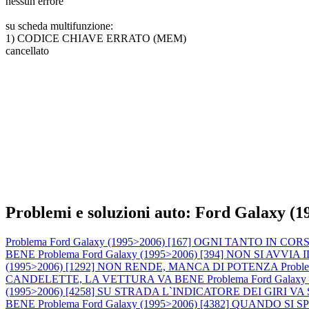
nessun errore
su scheda multifunzione:
1) CODICE CHIAVE ERRATO (MEM)
cancellato
Problemi e soluzioni auto: Ford Galaxy (
Problema Ford Galaxy (1995>2006) [167] OGNI TANTO I
BENE
Problema Ford Galaxy (1995>2006) [394] NON SI
(1995>2006) [1292] NON RENDE, MANCA DI POTENZA
Prob
CANDELETTE, LA VETTURA VA BENE
Problema Ford Gal
(1995>2006) [4258] SU STRADA L`INDICATORE DEI GIRI
BENE
Problema Ford Galaxy (1995>2006) [4382] QUAN