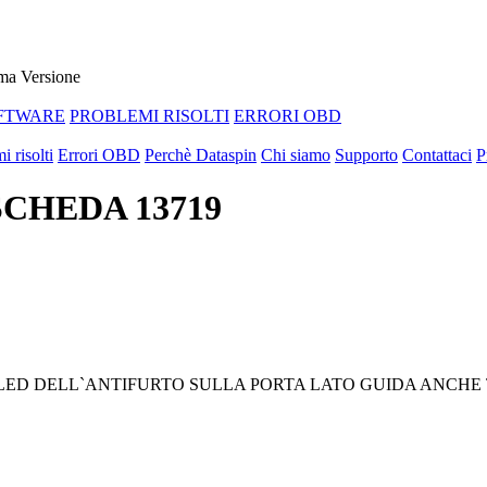
ma Versione
FTWARE
PROBLEMI RISOLTI
ERRORI OBD
i risolti
Errori OBD
Perchè Dataspin
Chi siamo
Supporto
Contattaci
P
 SCHEDA 13719
IL LED DELL`ANTIFURTO SULLA PORTA LATO GUIDA ANC