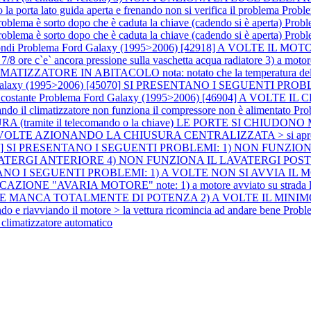
rta lato guida aperta e frenando non si verifica il problema
Probl
roblema è sorto dopo che è caduta la chiave (cadendo si è aperta)
Prob
roblema è sorto dopo che è caduta la chiave (cadendo si è aperta)
Prob
ondi
Problema Ford Galaxy (1995>2006) [42918] A VOLTE IL MOTOR
 7/8 ore c`e` ancora pressione sulla vaschetta acqua radiatore 3) a motor
ZZATORE IN ABITACOLO nota: notato che la temperatura del mot
 Galaxy (1995>2006) [45070] SI PRESENTANO I SEGUENTI PR
costante
Problema Ford Galaxy (1995>2006) [46904] A VOLTE I
uando il climatizzatore non funziona il compressore non è alimentato
Pro
ramite il telecomando o la chiave) LE PORTE SI CHIUDONO
 AZIONANDO LA CHIUSURA CENTRALIZZATA > si apre il vetro della
[72166] SI PRESENTANO I SEGUENTI PROBLEMI: 1) NON FUN
ANTERIORE 4) NON FUNZIONA IL LAVATERGI POSTERIORE nota: 
TANO I SEGUENTI PROBLEMI: 1) A VOLTE NON SI AVVIA IL MOTORE:
ZIONE "AVARIA MOTORE" note: 1) a motore avviato su strada la
ANCA TOTALMENTE DI POTENZA 2) A VOLTE IL MINIMO E' INSTA
do e riavviando il motore > la vettura ricomincia ad andare bene
Probl
limatizzatore automatico