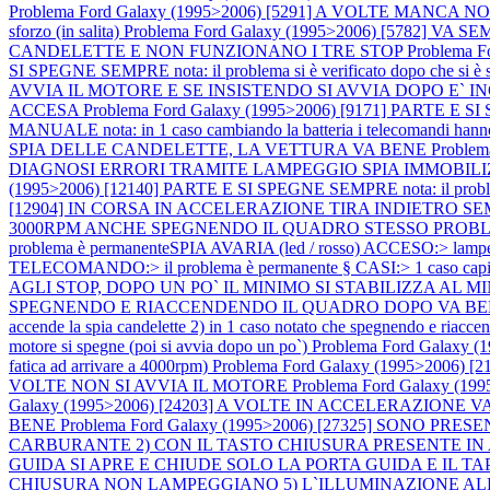
Problema Ford Galaxy (1995>2006) [5291] A VOLTE MANCA NOTEVOLM
sforzo (in salita)
Problema Ford Galaxy (1995>2006) [5782] V
CANDELETTE E NON FUNZIONANO I TRE STOP
Problema 
SI SPEGNE SEMPRE nota: il problema si è verificato dopo che si è scari
AVVIA IL MOTORE E SE INSISTENDO SI AVVIA DOPO E` 
ACCESA
Problema Ford Galaxy (1995>2006) [9171] PARTE E
MANUALE nota: in 1 caso cambiando la batteria i telecomandi hann
SPIA DELLE CANDELETTE, LA VETTURA VA BENE
Proble
DIAGNOSI ERRORI TRAMITE LAMPEGGIO SPIA IMMOBI
(1995>2006) [12140] PARTE E SI SPEGNE SEMPRE nota: il problema si è
[12904] IN CORSA IN ACCELERAZIONE TIRA INDIETRO S
3000RPM ANCHE SPEGNENDO IL QUADRO STESSO PRO
problema è permanenteSPIA AVARIA (led / rosso) ACCESO:> lampeggi
TELECOMANDO:> il problema è permanente § CASI:> 1 caso capit
AGLI STOP, DOPO UN PO` IL MINIMO SI STABILIZZA AL 
SPEGNENDO E RIACCENDENDO IL QUADRO DOPO VA B
accende la spia candelette 2) in 1 caso notato che spegnendo e riaccende
motore si spegne (poi si avvia dopo un po`)
Problema Ford Galaxy 
fatica ad arrivare a 4000rpm)
Problema Ford Galaxy (1995>2006) [21
VOLTE NON SI AVVIA IL MOTORE
Problema Ford Galaxy (19
Galaxy (1995>2006) [24203] A VOLTE IN ACCELERAZIONE V
BENE
Problema Ford Galaxy (1995>2006) [27325] SONO PRE
CARBURANTE 2) CON IL TASTO CHIUSURA PRESENTE IN
GUIDA SI APRE E CHIUDE SOLO LA PORTA GUIDA E IL 
CHIUSURA NON LAMPEGGIANO 5) L`ILLUMINAZIONE ALL`