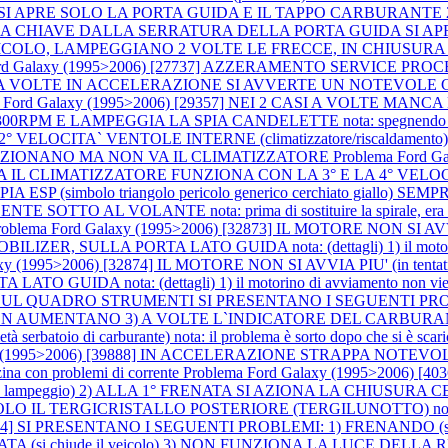
ndi) SI APRE SOLO LA PORTA GUIDA E IL TAPPO CARBURANT
 CHIAVE DALLA SERRATURA DELLA PORTA GUIDA SI APRE
ICOLO, LAMPEGGIANO 2 VOLTE LE FRECCE, IN CHIUSUR
rd Galaxy (1995>2006) [27737] AZZERAMENTO SERVICE PROCEDUR
 CASI A VOLTE IN ACCELERAZIONE SI AVVERTE UN NOTEVOLE C
a Ford Galaxy (1995>2006) [29357] NEI 2 CASI A VOLTE MANCA 
AMPEGGIA LA SPIA CANDELETTE nota: spegnendo e riavviando 
 E LA 2° VELOCITA` VENTOLE INTERNE (climatizzatore/risca
UNZIONANO MA NON VA IL CLIMATIZZATORE
Problema Ford 
NO, MA IL CLIMATIZZATORE FUNZIONA CON LA 3° E LA 4° 
] SPIA ESP (simbolo triangolo pericolo generico cerchiato g
L VOLANTE nota: prima di sostituire la spirale, era accesa la s
roblema Ford Galaxy (1995>2006) [32873] IL MOTORE NON SI AVVI
LLA PORTA LATO GUIDA nota: (dettagli) 1) il motorino di avv
axy (1995>2006) [32874] IL MOTORE NON SI AVVIA PIU' (in te
 nota: (dettagli) 1) il motorino di avviamento non viene alime
33448] SUL QUADRO STRUMENTI SI PRESENTANO I SEGUENTI 
RZIALI NON AUMENTANO 3) A VOLTE L`INDICATORE DEL CARBU
batoio di carburante) nota: il problema è sorto dopo che si è scarica
 (1995>2006) [39888] IN ACCELERAZIONE STRAPPA NOTEVOLMENTE (p
zina con problemi di corrente
Problema Ford Galaxy (1995>2006) 
ampeggio) 2) ALLA 1° FRENATA SI AZIONA LA CHIUSURA CENT
ERGICRISTALLO POSTERIORE (TERGILUNOTTO) nota: notato che 
40624] SI PRESENTANO I SEGUENTI PROBLEMI: 1) FRENANDO (s
 (si chiude il veicolo) 3) NON FUNZIONA LA LUCE DELLA