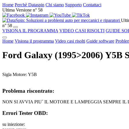
Home
Perchè Dataspin
Chi siamo
Supporto
Contattaci
Ultima Versione n° 58
Ulti
n° 58
VISIONA IL PROGRAMMA
VIDEO CASI RISOLTI
GUIDE SO
Home
Visiona il programma
Video casi risolti
Guide software
Problem
Ford Galaxy (1995>2006) Y5B
Sigla Motore: Y5B
Problema riscontrato:
NON SI AVVIA PIU` IL MOTORE E LAMPEGGIA SEMPRE 
Errori Tester OBD:
su iniezione: