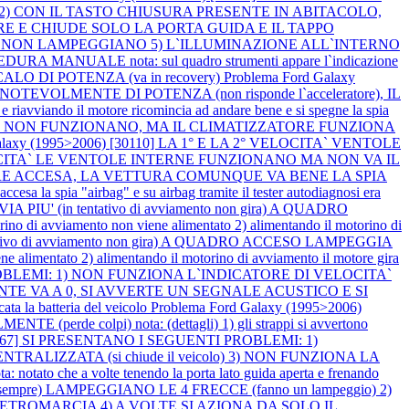
E 2) CON IL TASTO CHIUSURA PRESENTE IN ABITACOLO,
 E CHIUDE SOLO LA PORTA GUIDA E IL TAPPO
A NON LAMPEGGIANO 5) L`ILLUMINAZIONE ALL`INTERNO
A MANUALE nota: sul quadro strumenti appare l`indicazione
ALO DI POTENZA (va in recovery)
Problema Ford Galaxy
NOTEVOLMENTE DI POTENZA (non risponde l`acceleratore), IL
il motore ricomincia ad andare bene e si spegne la spia
ldamento) NON FUNZIONANO, MA IL CLIMATIZZATORE FUNZIONA
Galaxy (1995>2006) [30110] LA 1° E LA 2° VELOCITA` VENTOLE
VELOCITA` LE VENTOLE INTERNE FUNZIONANO MA NON VA IL
iallo) SEMPRE ACCESA, LA VETTURA COMUNQUE VA BENE LA SPIA
pia "airbag" e su airbag tramite il tester autodiagnosi era
A PIU' (in tentativo di avviamento non gira) A QUADRO
iamento non viene alimentato 2) alimentando il motorino di
ntativo di avviamento non gira) A QUADRO ACCESO LAMPEGGIA
ntato 2) alimentando il motorino di avviamento il motore gira
PROBLEMI: 1) NON FUNZIONA L`INDICATORE DI VELOCITA`
RANTE VA A 0, SI AVVERTE UN SEGNALE ACUSTICO E SI
ta la batteria del veicolo
Problema Ford Galaxy (1995>2006)
erde colpi) nota: (dettagli) 1) gli strappi si avvertono
[40367] SI PRESENTANO I SEGUENTI PROBLEMI: 1)
RALIZZATA (si chiude il veicolo) 3) NON FUNZIONA LA
a volte tenendo la porta lato guida aperta e frenando
empre) LAMPEGGIANO LE 4 FRECCE (fanno un lampeggio) 2)
 RETROMARCIA 4) A VOLTE SI AZIONA DA SOLO IL