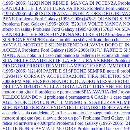
(1995>2006) [1292] NON RENDE, MANCA DI POTENZA
Prob
CANDELETTE, LA VETTURA VA BENE
Problema Ford Gal
(1995>2006) [4258] SU STRADA L`INDICATORE DEI GIRI
BENE
Problema Ford Galaxy (1995>2006) [4382] QUAN
Problema Ford Galaxy (1995>2006) [5291] A VOLTE MANCA NOTEVOLM
sforzo (in salita)
Problema Ford Galaxy (1995>2006) [5782] V
CANDELETTE E NON FUNZIONANO I TRE STOP
Problema 
SI SPEGNE SEMPRE nota: il problema si è verificato dopo che si è scari
AVVIA IL MOTORE E SE INSISTENDO SI AVVIA DOPO E` 
ACCESA
Problema Ford Galaxy (1995>2006) [9171] PARTE E
MANUALE nota: in 1 caso cambiando la batteria i telecomandi hann
SPIA DELLE CANDELETTE, LA VETTURA VA BENE
Proble
DIAGNOSI ERRORI TRAMITE LAMPEGGIO SPIA IMMOBI
(1995>2006) [12140] PARTE E SI SPEGNE SEMPRE nota: il problema si è
[12904] IN CORSA IN ACCELERAZIONE TIRA INDIETRO S
3000RPM ANCHE SPEGNENDO IL QUADRO STESSO PRO
DELL`ANTIFURTO SULLA PORTA LATO GUIDA ANCHE 
motore non gira> il problema è permanenteSPIA AVARIA (led / ross
TELECOMANDO:> il problema è permanente § CASI:> 1 caso capit
AGLI STOP, DOPO UN PO` IL MINIMO SI STABILIZZA AL 
SPEGNENDO E RIACCENDENDO IL QUADRO DOPO VA B
accende la spia candelette 2) in 1 caso notato che spegnendo e riaccende
motore si spegne (poi si avvia dopo un po`)
Problema Ford Galaxy 
fatica ad arrivare a 4000rpm)
Problema Ford Galaxy (1995>2006) [21
VOLTE NON SI AVVIA IL MOTORE
Problema Ford Galaxy (19