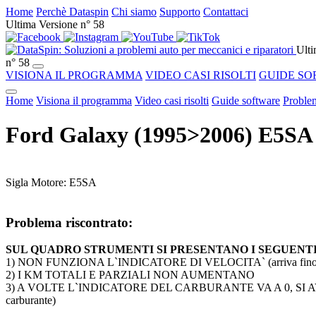
Home
Perchè Dataspin
Chi siamo
Supporto
Contattaci
Ultima Versione n° 58
Ulti
n° 58
VISIONA IL PROGRAMMA
VIDEO CASI RISOLTI
GUIDE SO
Home
Visiona il programma
Video casi risolti
Guide software
Problem
Ford Galaxy (1995>2006) E5S
Sigla Motore: E5SA
Problema riscontrato:
SUL QUADRO STRUMENTI SI PRESENTANO I SEGUENT
1) NON FUNZIONA L`INDICATORE DI VELOCITA` (arriva fino a 
2) I KM TOTALI E PARZIALI NON AUMENTANO
3) A VOLTE L`INDICATORE DEL CARBURANTE VA A 0, SI AVVER
carburante)