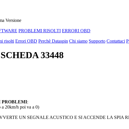
ma Versione
FTWARE
PROBLEMI RISOLTI
ERRORI OBD
i risolti
Errori OBD
Perchè Dataspin
Chi siamo
Supporto
Contattaci
P
A SCHEDA 33448
I PROBLEMI
:
20km/h poi va a 0)
TE UN SEGNALE ACUSTICO E SI ACCENDE LA SPIA RISERVA (il 