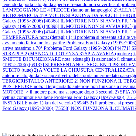
tenendo la porta lato guida aperta e frenando non si verifica il proble
LAMPEGGIANO LE 4 FRECCE (fanno un lampeggio) 2) ALLA 
RETROMARCIA 4) A VOLTE SI AZIONA DA SOLO IL TERGICRISTALLO P
Galaxy (1995>2006) [40868] IL MOTORE NON SI AVVIA PIU` (in tentat
Galaxy (1995>2006) [40898] IL MOTORE NON SI AVVIA PIU` (in tentat
Galaxy (1995>2006) [41442] IL MOTORE NON SI AVVIA PIU` nota: 
TEMPERATURA nota: (dettagli) 1) il problema si presenta ad alte veloc
avviamento fatica molto a partire
Problema Ford Galaxy (1995>200
arriva massimo a 70°
Problema Ford Galaxy (1995>2006) [44771] 
STRAPPA 2) MANCA DI POTENZA 3) SPIA AVARIA (motore gialla)
SMETTE DI FUNZIONARE nota: (dettagli) 1) azionando il climatizzator
(1995>2006) [69137] SI PRESENTANO I SEGUENTI PROBLEMI:
SUBITO (tutte) 2) A VOLTE LA CHIUSURA CENTRALIZZATA NO
anteriore lato guida > si apre il vetro della porta anteriore lato passeg
TERGICRISTALLO ANTERIORE 2) NON FUNZIONA IL TERG
POSTERIORE nota: il tergicristallo anteriore non funziona a nessuna 
MOTORE: > il motore parte ma si spegne dopo 3 secondi 2) SPI
vettura comunque va bene
Problema Ford Galaxy (1995>2006)
INSTABILE note: 1) km del veicolo 259845 2) il problema si presenta 
Ford Galaxy (1995>2006) [75558] NON FUNZIONA IL CLIMATIZZATOR