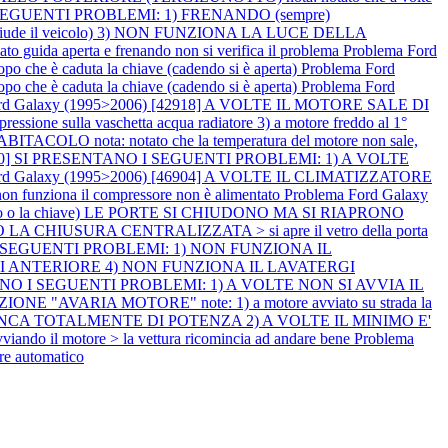
 I SEGUENTI PROBLEMI: 1) FRENANDO (sempre)
ude il veicolo) 3) NON FUNZIONA LA LUCE DELLA
a aperta e frenando non si verifica il problema
Problema Ford
o che è caduta la chiave (cadendo si è aperta)
Problema Ford
o che è caduta la chiave (cadendo si è aperta)
Problema Ford
ord Galaxy (1995>2006) [42918] A VOLTE IL MOTORE SALE DI
ressione sulla vaschetta acqua radiatore 3) a motore freddo al 1°
OLO nota: notato che la temperatura del motore non sale,
45070] SI PRESENTANO I SEGUENTI PROBLEMI: 1) A VOLTE
ord Galaxy (1995>2006) [46904] A VOLTE IL CLIMATIZZATORE
non funziona il compressore non è alimentato
Problema Ford Galaxy
o o la chiave) LE PORTE SI CHIUDONO MA SI RIAPRONO
 CHIUSURA CENTRALIZZATA > si apre il vetro della porta
NO I SEGUENTI PROBLEMI: 1) NON FUNZIONA IL
I ANTERIORE 4) NON FUNZIONA IL LAVATERGI
ENTANO I SEGUENTI PROBLEMI: 1) A VOLTE NON SI AVVIA IL
IONE "AVARIA MOTORE" note: 1) a motore avviato su strada la
 MANCA TOTALMENTE DI POTENZA 2) A VOLTE IL MINIMO E'
viando il motore > la vettura ricomincia ad andare bene
Problema
e automatico