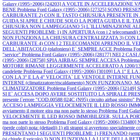
Galaxy (1995>2006) [24203] A VOLTE IN ACCELERAZIONE V
BENE
Problema Ford Galaxy (1995>2006) [27325] SONO PRE
CARBURANTE 2) CON IL TASTO CHIUSURA PRESENTE IN
GUIDA SI APRE E CHIUDE SOLO LA PORTA GUIDA E IL 
CHIUSURA NON LAMPEGGIANO 5) L`ILLUMINAZIONE ALL`
SEGUENTI PROBLEMI: 1) IN APERTURA (con i 2 telecoma
NON FUNZIONA LA CHIUSURA CENTRALIZZATA 3) CON LA
CARBURANTE 4) CON I 2 TELECOMANDI APRENDO IL VE
DELL`ABITACOLO (plafoniera) E` SEMPRE ACCE
Problema Fo
"service"
Problema Ford Galaxy (1995>2006) [28177] NEI 2
(1995>2006) [28758] SPIA AIRBAG SEMPRE ACCESA
Problem
MOTORE RIMANE LEGGERMENTE ACCELERATO A 1200/1300RPM E L
candelette
Problema Ford Galaxy (1995>2006) [30109] LA 1°
CON LA 3° E LA 4° VELOCITA` LE VENTOLE INTERNE F
INTERNE (climatizzatore/riscaldamento) NON FUNZIONA
CLIMATIZZATORE
Problema Ford Galaxy (1995>2006) [32149
SI E` ACCESA DOPO AVERE SOSTITUITO LA SPIRALE PRESENTE SOTTO A
presente l`errore "COD.00588 024C (N95) circuito airbag sinistro"
P
ACCESO LAMPEGGIA VELOCEMENTE IL LED ROSSO IMMOBILIZER, SU
avviamento il motore gira ma non parte lo stesso
Problema Ford Gal
VELOCEMENTE IL LED ROSSO IMMOBILIZER, SULLA PORTA LATO GUIDA
ma non parte lo stesso
Problema Ford Galaxy (1995>2006) [3348
(perde colpi) nota: (dettagli) 1) gli strappi si avvertono specialmente
PRESENTANO I SEGUENTI PROBLEMI: 1) FRENANDO (sempr
(si chiude il veicolo) 3) NON FUNZIONA LA LUCE DELLA R