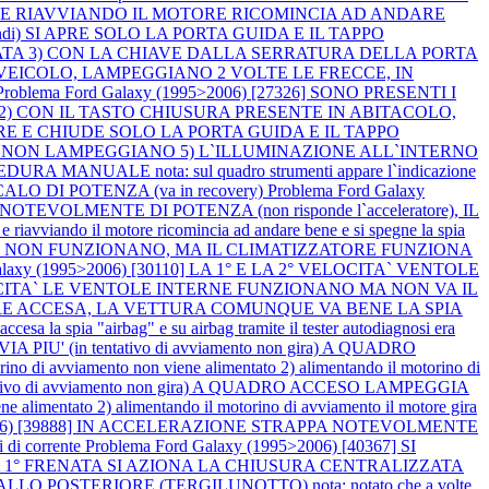
GNENDO E RIAVVIANDO IL MOTORE RICOMINCIA AD ANDARE
mandi) SI APRE SOLO LA PORTA GUIDA E IL TAPPO
TA 3) CON LA CHIAVE DALLA SERRATURA DELLA PORTA
 VEICOLO, LAMPEGGIANO 2 VOLTE LE FRECCE, IN
Problema Ford Galaxy (1995>2006) [27326] SONO PRESENTI I
E 2) CON IL TASTO CHIUSURA PRESENTE IN ABITACOLO,
 E CHIUDE SOLO LA PORTA GUIDA E IL TAPPO
A NON LAMPEGGIANO 5) L`ILLUMINAZIONE ALL`INTERNO
A MANUALE nota: sul quadro strumenti appare l`indicazione
ALO DI POTENZA (va in recovery)
Problema Ford Galaxy
NOTEVOLMENTE DI POTENZA (non risponde l`acceleratore), IL
il motore ricomincia ad andare bene e si spegne la spia
ldamento) NON FUNZIONANO, MA IL CLIMATIZZATORE FUNZIONA
Galaxy (1995>2006) [30110] LA 1° E LA 2° VELOCITA` VENTOLE
VELOCITA` LE VENTOLE INTERNE FUNZIONANO MA NON VA IL
iallo) SEMPRE ACCESA, LA VETTURA COMUNQUE VA BENE LA SPIA
pia "airbag" e su airbag tramite il tester autodiagnosi era
A PIU' (in tentativo di avviamento non gira) A QUADRO
iamento non viene alimentato 2) alimentando il motorino di
ntativo di avviamento non gira) A QUADRO ACCESO LAMPEGGIA
ntato 2) alimentando il motorino di avviamento il motore gira
>2006) [39888] IN ACCELERAZIONE STRAPPA NOTEVOLMENTE
i di corrente
Problema Ford Galaxy (1995>2006) [40367] SI
LLA 1° FRENATA SI AZIONA LA CHIUSURA CENTRALIZZATA
LLO POSTERIORE (TERGILUNOTTO) nota: notato che a volte