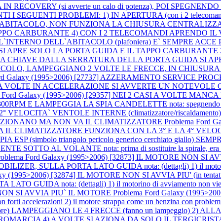
A IN RECOVERY (si avverte un calo di potenza), POI SPE
SENTI I SEGUENTI PROBLEMI: 1) IN APERTURA (con i 2 teleco
 ABITACOLO, NON FUNZIONA LA CHIUSURA CENTRALIZZA
TAPPO CARBURANTE 4) CON I 2 TELECOMANDI APRENDO IL
INTERNO DELL`ABITACOLO (plafoniera) E` SEMPRE ACCE
ndi) SI APRE SOLO LA PORTA GUIDA E IL TAPPO CARBURANT
 CHIAVE DALLA SERRATURA DELLA PORTA GUIDA SI APRE
ICOLO, LAMPEGGIANO 2 VOLTE LE FRECCE, IN CHIUSUR
rd Galaxy (1995>2006) [27737] AZZERAMENTO SERVICE PROCEDUR
 CASI A VOLTE IN ACCELERAZIONE SI AVVERTE UN NOTEVOLE C
a Ford Galaxy (1995>2006) [29357] NEI 2 CASI A VOLTE MANCA 
AMPEGGIA LA SPIA CANDELETTE nota: spegnendo e riavviando 
 E LA 2° VELOCITA` VENTOLE INTERNE (climatizzatore/risca
UNZIONANO MA NON VA IL CLIMATIZZATORE
Problema Ford 
NO, MA IL CLIMATIZZATORE FUNZIONA CON LA 3° E LA 4° 
] SPIA ESP (simbolo triangolo pericolo generico cerchiato g
L VOLANTE nota: prima di sostituire la spirale, era accesa la s
roblema Ford Galaxy (1995>2006) [32873] IL MOTORE NON SI AVVI
LLA PORTA LATO GUIDA nota: (dettagli) 1) il motorino di avv
axy (1995>2006) [32874] IL MOTORE NON SI AVVIA PIU' (in te
 nota: (dettagli) 1) il motorino di avviamento non viene alime
0] NON SI AVVIA PIU` IL MOTORE
Problema Ford Galaxy (1995
 con forti accelerazioni 2) il motore strappa come un benzina con problem
e) LAMPEGGIANO LE 4 FRECCE (fanno un lampeggio) 2) A
ETROMARCIA 4) A VOLTE SI AZIONA DA SOLO IL TERGICRISTA