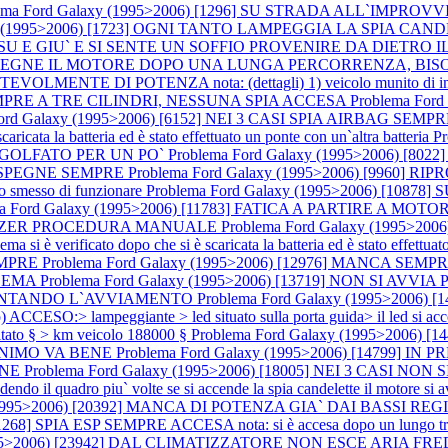
lema Ford Galaxy (1995>2006) [1296] SU STRADA ALL`IMPRO
axy (1995>2006) [1723] OGNI TANTO LAMPEGGIA LA SPIA C
 VA SU E GIU` E SI SENTE UN SOFFIO PROVENIRE DA DIE
DO SI SPEGNE IL MOTORE DOPO UNA LUNGA PERCORRENZA, 
ENTE DI POTENZA nota: (dettagli) 1) veicolo munito di impianto 
A SEMPRE A TRE CILINDRI, NESSUNA SPIA ACCESA
Problema For
Ford Galaxy (1995>2006) [6152] NEI 3 CASI SPIA AIRBAG SEM
cata la batteria ed è stato effettuato un ponte con un`altra batteria
P
INGOLFATO PER UN PO`
Problema Ford Galaxy (1995>2006) [802
 SI SPEGNE SEMPRE
Problema Ford Galaxy (1995>2006) [99
o smesso di funzionare
Problema Ford Galaxy (1995>2006) [10
ma Ford Galaxy (1995>2006) [11783] FATICA A PARTIRE A MO
LIZER PROCEDURA MANUALE
Problema Ford Galaxy (1995>20
 verificato dopo che si è scaricata la batteria ed è stato effettuato 
EMPRE
Problema Ford Galaxy (1995>2006) [12976] MANCA SE
BLEMA
Problema Ford Galaxy (1995>2006) [13719] NON SI AV
TENTANDO L`AVVIAMENTO
Problema Ford Galaxy (1995>2006) [1
o) ACCESO:> lampeggiante > led situato sulla porta guida> il led si
ato § > km veicolo 188000 §
Problema Ford Galaxy (1995>2006
MINIMO VA BENE
Problema Ford Galaxy (1995>2006) [14799]
ENE
Problema Ford Galaxy (1995>2006) [18005] NEI 3 CASI NON SI A
ndo il quadro piu` volte se si accende la spia candelette il motore si avv
(1995>2006) [20392] MANCA DI POTENZA GIA` DAI BASSI REGIMI
268] SPIA ESP SEMPRE ACCESA nota: si è accesa dopo un lungo tra
95>2006) [23942] DAL CLIMATIZZATORE NON ESCE ARIA FREDDA no