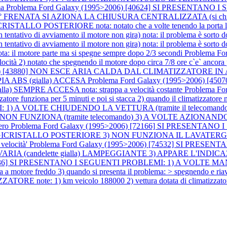
ma
Problema Ford Galaxy (1995>2006) [40624] SI PRESENTANO
1° FRENATA SI AZIONA LA CHIUSURA CENTRALIZZATA (si chi
OSTERIORE nota: notato che a volte tenendo la porta lato guid
ivo di avviamento il motore non gira) nota: il problema è sorto dop
ivo di avviamento il motore non gira) nota: il problema è sorto dop
il motore parte ma si spegne sempre dopo 2/3 secondi
Problema F
ità 2) notato che spegnendo il motore dopo circa 7/8 ore c`e` ancora p
6) [43880] NON ESCE ARIA CALDA DAL CLIMATIZZATORE IN ABITAC
SPIA ABS (gialla) ACCESA
Problema Ford Galaxy (1995>2006) [
 SEMPRE ACCESA nota: strappa a velocità costante
Problema F
e funziona per 5 minuti e poi si stacca 2) quando il climatizzatore 
 1) A VOLTE CHIUDENDO LA VETTURA (tramite il telecomand
N FUNZIONA (tramite telecomando) 3) A VOLTE AZIONANDO LA
gero
Problema Ford Galaxy (1995>2006) [72166] SI PRESENTA
ICRISTALLO POSTERIORE 3) NON FUNZIONA IL LAVATERG
velocità'
Problema Ford Galaxy (1995>2006) [74532] SI PRES
A AVARIA (candelette gialla) LAMPEGGIANTE 3) APPARE L'INDICAZ
 [75136] SI PRESENTANO I SEGUENTI PROBLEMI: 1) A VOLTE
a motore freddo 3) quando si presenta il problema: > spegnendo e riav
E note: 1) km veicolo 188000 2) vettura dotata di climatizzator