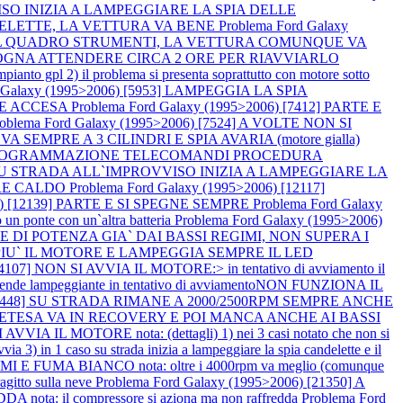
VVISO INIZIA A LAMPEGGIARE LA SPIA DELLE
ANDELETTE, LA VETTURA VA BENE
Problema Ford Galaxy
TRO IL QUADRO STRUMENTI, LA VETTURA COMUNQUE VA
BISOGNA ATTENDERE CIRCA 2 ORE PER RIAVVIARLO
gpl 2) il problema si presenta soprattutto con motore sotto
d Galaxy (1995>2006) [5953] LAMPEGGIA LA SPIA
PRE ACCESA
Problema Ford Galaxy (1995>2006) [7412] PARTE E
roblema Ford Galaxy (1995>2006) [7524] A VOLTE NON SI
2] VA SEMPRE A 3 CILINDRI E SPIA AVARIA (motore gialla)
60] RIPROGRAMMAZIONE TELECOMANDI PROCEDURA
878] SU STRADA ALL`IMPROVVISO INIZIA A LAMPEGGIARE LA
TORE CALDO
Problema Ford Galaxy (1995>2006) [12117]
06) [12139] PARTE E SI SPEGNE SEMPRE
Problema Ford Galaxy
un ponte con un`altra batteria
Problema Ford Galaxy (1995>2006)
MPRE DI POTENZA GIA` DAI BASSI REGIMI, NON SUPERA I
VIA PIU` IL MOTORE E LAMPEGGIA SEMPRE IL LED
4107] NON SI AVVIA IL MOTORE:> in tentativo di avviamento il
 accende lampeggiante in tentativo di avviamentoNON FUNZIONA IL
) [14448] SU STRADA RIMANE A 2000/2500RPM SEMPRE ANCHE
 IN PRETESA VA IN RECOVERY E POI MANCA ANCHE AI BASSI
VVIA IL MOTORE nota: (dettagli) 1) nei 3 casi notato che non si
ia 3) in 1 caso su strada inizia a lampeggiare la spia candelette e il
 E FUMA BIANCO nota: oltre i 4000rpm va meglio (comunque
gitto sulla neve
Problema Ford Galaxy (1995>2006) [21350] A
ta: il compressore si aziona ma non raffredda
Problema Ford