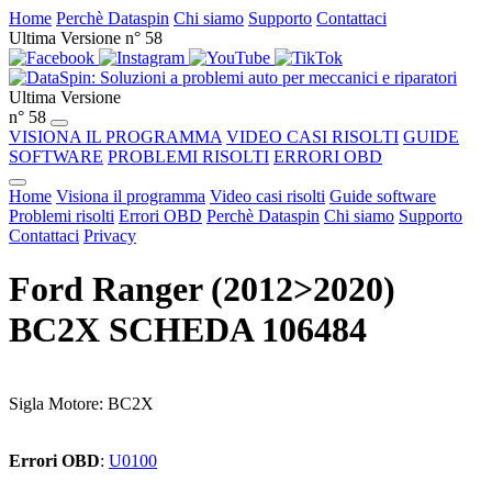
Home
Perchè Dataspin
Chi siamo
Supporto
Contattaci
Ultima Versione n° 58
Ultima Versione
n° 58
VISIONA IL PROGRAMMA
VIDEO CASI RISOLTI
GUIDE
SOFTWARE
PROBLEMI RISOLTI
ERRORI OBD
Home
Visiona il programma
Video casi risolti
Guide software
Problemi risolti
Errori OBD
Perchè Dataspin
Chi siamo
Supporto
Contattaci
Privacy
Ford Ranger (2012>2020)
BC2X SCHEDA 106484
Sigla Motore: BC2X
Errori OBD
:
U0100