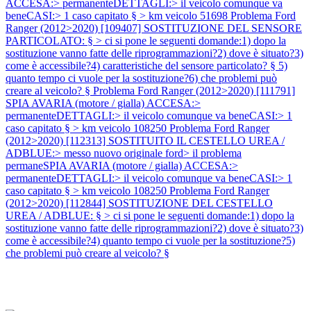
ACCESA:> permanenteDETTAGLI:> il veicolo comunque va
beneCASI:> 1 caso capitato § > km veicolo 51698
Problema Ford
Ranger (2012>2020) [109407] SOSTITUZIONE DEL SENSORE
PARTICOLATO: § > ci si pone le seguenti domande:1) dopo la
sostituzione vanno fatte delle riprogrammazioni?2) dove è situato?3)
come è accessibile?4) caratteristiche del sensore particolato? § 5)
quanto tempo ci vuole per la sostituzione?6) che problemi può
creare al veicolo? §
Problema Ford Ranger (2012>2020) [111791]
SPIA AVARIA (motore / gialla) ACCESA:>
permanenteDETTAGLI:> il veicolo comunque va beneCASI:> 1
caso capitato § > km veicolo 108250
Problema Ford Ranger
(2012>2020) [112313] SOSTITUITO IL CESTELLO UREA /
ADBLUE:> messo nuovo originale ford> il problema
permaneSPIA AVARIA (motore / gialla) ACCESA:>
permanenteDETTAGLI:> il veicolo comunque va beneCASI:> 1
caso capitato § > km veicolo 108250
Problema Ford Ranger
(2012>2020) [112844] SOSTITUZIONE DEL CESTELLO
UREA / ADBLUE: § > ci si pone le seguenti domande:1) dopo la
sostituzione vanno fatte delle riprogrammazioni?2) dove è situato?3)
come è accessibile?4) quanto tempo ci vuole per la sostituzione?5)
che problemi può creare al veicolo? §