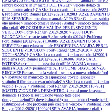
CAMBIO AUTOMATICO SI BLOCCA:> non cambia le marce >
sembra bloccarsi in 3° marcia DETTAGLI:> veicolo dotato di
cambio automatico § CASI:> 1 caso capitato § > km veicolo 86821
§
Problema Ford Ranger (2012>2020) [102983] AZZERAMENTO
SPIA SERVICE:> procedura manuale APPARE:> Cambiare subito
olio motore > simbolo (chiave inglese / gialla) > simbolo (ampollina
olio / gialla)PROCEDURA VALIDA PER IL SEGUENTE
VEICOLO:> Ford> Ranger (2012>2020) > 2000 TDCI>
BC2XCASI:> 1 caso testato § > km veicolo 40124 §
Problema
Ford Ranger (2012>2020) [106885] AZZERAMENTO SPIA
SERVICE:> procedura manuale PROCEDURA VALIDA PER IL
SEGUENTE VEICOLO:> Ford> Ranger (2012>2020)> 3200
TDCI> SA2W § CASI:> 1 caso capitato § > km veicolo 147900 §
Problema Ford Ranger (2012>2020) [106906] MANCA DI
POTENZA:> calo di potenza drasticoSPIA AVARIA (motore /
gialla) ACCESA:> permanenteFATTO COME SEGUE SENZA
RISOLVERE:> sostituita la valvola egr messa nuova originale ford
§ > sostituito un manicotto di aspirazione trovato lesionato>
sostituito il filtro aria messo originaleCASI:> 1 caso capitato § > km
veicolo 178952 §
Problema Ford Ranger (2012>2020) [107931]
SOSTITUZIONE DEL DEBIMETRO: § > ci si pone le seguenti
domande:1) dopo la sostituzione vanno fatte delle
riprogrammazioni?2) dove è situato?3) quanto tempo ci vuole per la
sostituzione?4) che problemi può creare al veicolo? §
Problema Ford
Ranger (2012>2020) [109040] SPIA AVARIA (motore / gialla)