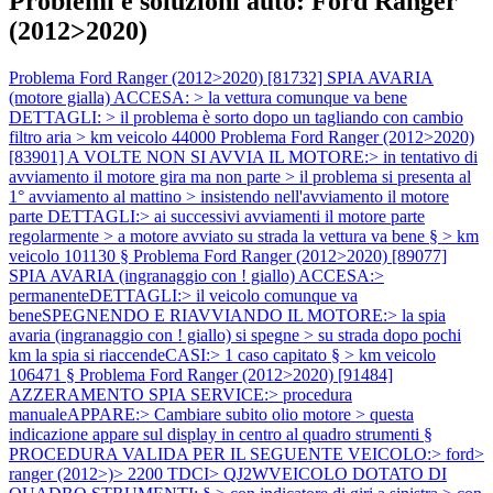
Problemi e soluzioni auto: Ford Ranger
(2012>2020)
Problema Ford Ranger (2012>2020) [81732] SPIA AVARIA
(motore gialla) ACCESA: > la vettura comunque va bene
DETTAGLI: > il problema è sorto dopo un tagliando con cambio
filtro aria > km veicolo 44000
Problema Ford Ranger (2012>2020)
[83901] A VOLTE NON SI AVVIA IL MOTORE:> in tentativo di
avviamento il motore gira ma non parte > il problema si presenta al
1° avviamento al mattino > insistendo nell'avviamento il motore
parte DETTAGLI:> ai successivi avviamenti il motore parte
regolarmente > a motore avviato su strada la vettura va bene § > km
veicolo 101130 §
Problema Ford Ranger (2012>2020) [89077]
SPIA AVARIA (ingranaggio con ! giallo) ACCESA:>
permanenteDETTAGLI:> il veicolo comunque va
beneSPEGNENDO E RIAVVIANDO IL MOTORE:> la spia
avaria (ingranaggio con ! giallo) si spegne > su strada dopo pochi
km la spia si riaccendeCASI:> 1 caso capitato § > km veicolo
106471 §
Problema Ford Ranger (2012>2020) [91484]
AZZERAMENTO SPIA SERVICE:> procedura
manualeAPPARE:> Cambiare subito olio motore > questa
indicazione appare sul display in centro al quadro strumenti §
PROCEDURA VALIDA PER IL SEGUENTE VEICOLO:> ford>
ranger (2012>)> 2200 TDCI> QJ2WVEICOLO DOTATO DI