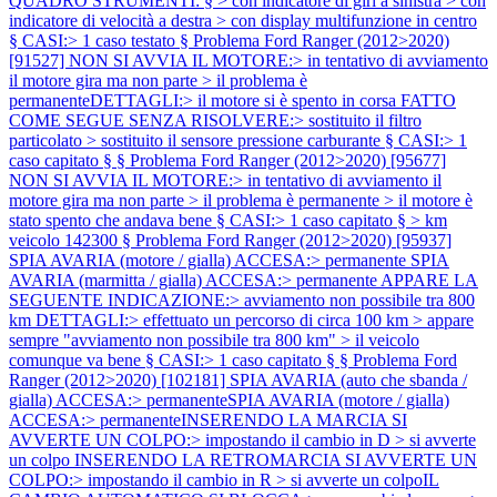
QUADRO STRUMENTI: § > con indicatore di giri a sinistra > con
indicatore di velocità a destra > con display multifunzione in centro
§ CASI:> 1 caso testato §
Problema Ford Ranger (2012>2020)
[91527] NON SI AVVIA IL MOTORE:> in tentativo di avviamento
il motore gira ma non parte > il problema è
permanenteDETTAGLI:> il motore si è spento in corsa FATTO
COME SEGUE SENZA RISOLVERE:> sostituito il filtro
particolato > sostituito il sensore pressione carburante § CASI:> 1
caso capitato § §
Problema Ford Ranger (2012>2020) [95677]
NON SI AVVIA IL MOTORE:> in tentativo di avviamento il
motore gira ma non parte > il problema è permanente > il motore è
stato spento che andava bene § CASI:> 1 caso capitato § > km
veicolo 142300 §
Problema Ford Ranger (2012>2020) [95937]
SPIA AVARIA (motore / gialla) ACCESA:> permanente SPIA
AVARIA (marmitta / gialla) ACCESA:> permanente APPARE LA
SEGUENTE INDICAZIONE:> avviamento non possibile tra 800
km DETTAGLI:> effettuato un percorso di circa 100 km > appare
sempre "avviamento non possibile tra 800 km" > il veicolo
comunque va bene § CASI:> 1 caso capitato § §
Problema Ford
Ranger (2012>2020) [102181] SPIA AVARIA (auto che sbanda /
gialla) ACCESA:> permanenteSPIA AVARIA (motore / gialla)
ACCESA:> permanenteINSERENDO LA MARCIA SI
AVVERTE UN COLPO:> impostando il cambio in D > si avverte
un colpo INSERENDO LA RETROMARCIA SI AVVERTE UN
COLPO:> impostando il cambio in R > si avverte un colpoIL