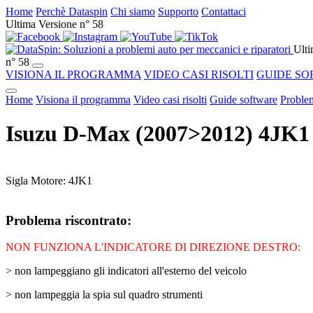
Home
Perchè Dataspin
Chi siamo
Supporto
Contattaci
Ultima Versione n° 58
Ulti
n° 58
VISIONA IL PROGRAMMA
VIDEO CASI RISOLTI
GUIDE SO
Home
Visiona il programma
Video casi risolti
Guide software
Problem
Isuzu D-Max (2007>2012) 4JK
Sigla Motore: 4JK1
Problema riscontrato:
NON FUNZIONA L'INDICATORE DI DIREZIONE DESTRO:
> non lampeggiano gli indicatori all'esterno del veicolo
> non lampeggia la spia sul quadro strumenti