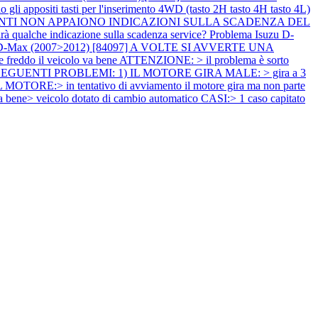
iti tasti per l'inserimento 4WD (tasto 2H tasto 4H tasto 4L)
RUMENTI NON APPAIONO INDICAZIONI SULLA SCADENZA DEL
irà qualche indicazione sulla scadenza service?
Problema Isuzu D-
u D-Max (2007>2012) [84097] A VOLTE SI AVVERTE UNA
 freddo il veicolo va bene ATTENZIONE: > il problema è sorto
I SEGUENTI PROBLEMI: 1) IL MOTORE GIRA MALE: > gira a 3
OTORE:> in tentativo di avviamento il motore gira ma non parte
 va bene> veicolo dotato di cambio automatico CASI:> 1 caso capitato