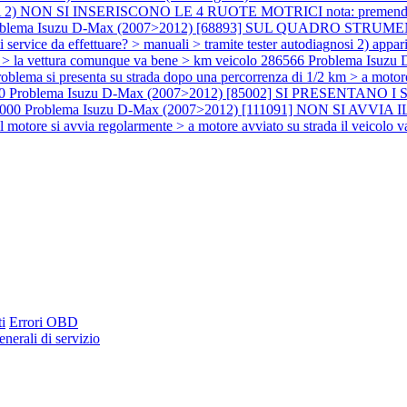
N SI INSERISCONO LE 4 RUOTE MOTRICI nota: premendo gli appos
oblema Isuzu D-Max (2007>2012) [68893] SUL QUADRO ST
ervice da effettuare? > manuali > tramite tester autodiagnosi 2) appar
 la vettura comunque va bene > km veicolo 286566
Problema Isuz
a si presenta su strada dopo una percorrenza di 1/2 km > a motore
00
Problema Isuzu D-Max (2007>2012) [85002] SI PRESENTANO 
6000
Problema Isuzu D-Max (2007>2012) [111091] NON SI AVVIA IL M
l motore si avvia regolarmente > a motore avviato su strada il veicolo
i
Errori OBD
nerali di servizio