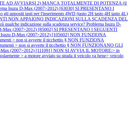
ENTE AD AVVIARSI 2) MANCA TOTALMENTE DI POTENZA (il
lema Isuzu D-Max (2007>2012) [63030] SI PRESENTANO I
iti tasti per l'inserimento 4WD (tasto 2H tasto 4H tasto 4L)
RUMENTI NON APPAIONO INDICAZIONI SULLA SCADENZA DEL
irà qualche indicazione sulla scadenza service?
Problema Isuzu D-
u D-Max (2007>2012) [85002] SI PRESENTANO I SEGUENTI
a Isuzu D-Max (2007>2012) [105602] NON FUNZIONA
umenti > non si avverte il ticchettio § NON FUNZIONA
strumenti > non si avverte il ticchettio § NON FUNZIONANO GLI
D-Max (2007>2012) [111091] NON SI AVVIA IL MOTORE:> in
egolarmente > a motore avviato su strada il veicolo va bene> veicolo