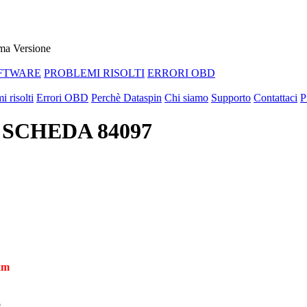
ma Versione
FTWARE
PROBLEMI RISOLTI
ERRORI OBD
i risolti
Errori OBD
Perchè Dataspin
Chi siamo
Supporto
Contattaci
P
1 SCHEDA 84097
 km
o