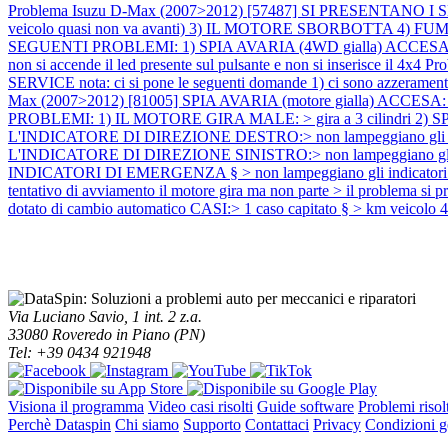
Problema Isuzu D-Max (2007>2012) [57487] SI PRESENT
veicolo quasi non va avanti) 3) IL MOTORE SBORBOTTA 4) F
SEGUENTI PROBLEMI: 1) SPIA AVARIA (4WD gialla) ACCESA 2) NO
non si accende il led presente sul pulsante e non si inserisce il 4x4
Pr
SERVICE nota: ci si pone le seguenti domande 1) ci sono azzeramenti s
Max (2007>2012) [81005] SPIA AVARIA (motore gialla) ACCESA: >
PROBLEMI: 1) IL MOTORE GIRA MALE: > gira a 3 cilindri 2) SP
L'INDICATORE DI DIREZIONE DESTRO:> non lampeggiano gli indicato
L'INDICATORE DI DIREZIONE SINISTRO:> non lampeggiano gli indica
INDICATORI DI EMERGENZA § > non lampeggiano gli indicatori all'
tentativo di avviamento il motore gira ma non parte > il problema si 
dotato di cambio automatico CASI:> 1 caso capitato § > km veicolo 
Via Luciano Savio, 1 int. 2 z.a.
33080 Roveredo in Piano (PN)
Tel: +39 0434 921948
Visiona il programma
Video casi risolti
Guide software
Problemi risolt
Perchè Dataspin
Chi siamo
Supporto
Contattaci
Privacy
Condizioni ge