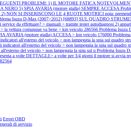
ANO I SEGUENTI PROBLEMI: 1) IL MOTORE FATICA NOTEVOLM
UMA NERO 5) SPIA AVARIA (motore gialla) SEMPRE ACCESA
Prob
N SI INSERISCONO LE 4 RUOTE MOTRICI nota: premendo gli appos
oblema Isuzu D-Max (2007>2012) [68893] SUL QUADRO ST
ervice da effettuare? > manuali > tramite tester autodiagnosi 2) appar
 la vettura comunque va bene > km veicolo 286566
Problema Isuz
IA AVARIA (motore gialla) ACCESA > km veicolo 176000
Problem
ri all'esterno del veicolo > non lampeggia la spia sul quadro str
tori all'esterno del veicolo > non lampeggia la spia sul quadro 
esterno del veicolo > non lampeggia la spia sul q
Problema Isuzu 
presenta a volte DETTAGLI:> a volte per 3/4 giorni il motore si avvia r
482564
i
Errori OBD
nerali di servizio