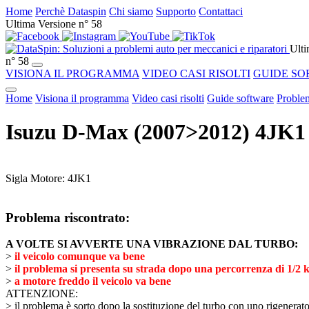
Home
Perchè Dataspin
Chi siamo
Supporto
Contattaci
Ultima Versione n° 58
Ulti
n° 58
VISIONA IL PROGRAMMA
VIDEO CASI RISOLTI
GUIDE SO
Home
Visiona il programma
Video casi risolti
Guide software
Problem
Isuzu D-Max (2007>2012) 4JK
Sigla Motore: 4JK1
Problema riscontrato:
A VOLTE SI AVVERTE UNA VIBRAZIONE DAL TURBO:
>
il veicolo comunque va bene
>
il problema si presenta su strada dopo una percorrenza di 1/2
>
a motore freddo il veicolo va bene
ATTENZIONE:
> il problema è sorto dopo la sostituzione del turbo con uno rigenerat