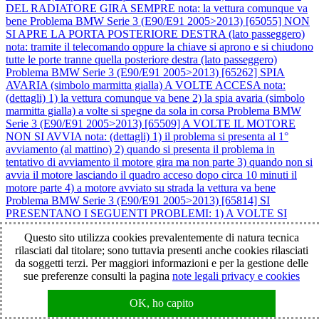
DEL RADIATORE GIRA SEMPRE nota: la vettura comunque va
bene
Problema BMW Serie 3 (E90/E91 2005>2013) [65055] NON
SI APRE LA PORTA POSTERIORE DESTRA (lato passeggero)
nota: tramite il telecomando oppure la chiave si aprono e si chiudono
tutte le porte tranne quella posteriore destra (lato passeggero)
Problema BMW Serie 3 (E90/E91 2005>2013) [65262] SPIA
AVARIA (simbolo marmitta gialla) A VOLTE ACCESA nota:
(dettagli) 1) la vettura comunque va bene 2) la spia avaria (simbolo
marmitta gialla) a volte si spegne da sola in corsa
Problema BMW
Serie 3 (E90/E91 2005>2013) [65509] A VOLTE IL MOTORE
NON SI AVVIA nota: (dettagli) 1) il problema si presenta al 1°
avviamento (al mattino) 2) quando si presenta il problema in
tentativo di avviamento il motore gira ma non parte 3) quando non si
avvia il motore lasciando il quadro acceso dopo circa 10 minuti il
motore parte 4) a motore avviato su strada la vettura va bene
Problema BMW Serie 3 (E90/E91 2005>2013) [65814] SI
PRESENTANO I SEGUENTI PROBLEMI: 1) A VOLTE SI
ATTIVA DA SOLO IL TERGICRISTALLO ANTERIORE 2) A
Questo sito utilizza cookies prevalentemente di natura tecnica
VOLTE SI ALZA DA SOLO IL VOLUME DELLA RADIO: >
rilasciati dal titolare; sono tuttavia presenti anche cookies rilasciati
non si riesce ad abbassare 3) A VOLTE SI ACCENDONO LE
da soggetti terzi. Per maggiori informazioni e per la gestione delle
SEGUENTI SPIE AVARIA: > abs gialla > esp gialla > motore
sue preferenze consulti la pagina
note legali privacy e cookies
gialla note: 1) km veicolo 150000
Problema BMW Serie 3
(E90/E91 2005>2013) [65929] SI PRESENTANO I SEGUENTI
PROBLEMI: 1) SPIA AVARIA (!) GIALLA ACCESA 2) SPIA
OK, ho capito
AVARIA (triangolo pericolo generico cerchiato giallo) ACCESA