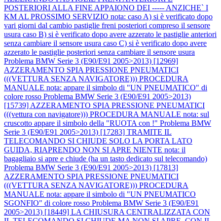
POSTERIORI ALLA FINE APPAIONO DEI ----- ANZICHE` I
KM AL PROSSIMO SERVIZIO nota: caso A) si è verificato dopo
vari giorni dal cambio pastiglie freni posteriori compreso il sensore
usura caso B) si è verificato dopo avere azzerato le pastiglie anteriori
senza cambiare il sensore usura caso C) si è verificato dopo avere
azzerato le pastiglie posteriori senza cambiare il sensore usura
Problema BMW Serie 3 (E90/E91 2005>2013) [12969]
AZZERAMENTO SPIA PRESSIONE PNEUMATICI
(((VETTURA SENZA NAVIGATORE))) PROCEDURA
MANUALE nota: appare il simbolo di "UN PNEUMATICO" di
colore rosso
Problema BMW Serie 3 (E90/E91 2005>2013)
[15739] AZZERAMENTO SPIA PRESSIONE PNEUMATICI
(((vettura con navigatore))) PROCEDURA MANUALE nota: sul
cruscotto appare il simbolo della "RUOTA con !"
Problema BMW
Serie 3 (E90/E91 2005>2013) [17283] TRAMITE IL
TELECOMANDO SI CHIUDE SOLO LA PORTA LATO
GUIDA, RIAPRENDO NON SI APRE NIENTE nota: il
bagagliaio si apre e chiude (ha un tasto dedicato sul telecomando)
Problema BMW Serie 3 (E90/E91 2005>2013) [17813]
AZZERAMENTO SPIA PRESSIONE PNEUMATICI
(((VETTURA SENZA NAVIGATORE))) PROCEDURA
MANUALE nota: appare il simbolo di "UN PNEUMATICO
SGONFIO" di colore rosso
Problema BMW Serie 3 (E90/E91
2005>2013) [18449] LA CHIUSURA CENTRALIZZATA CON
IL TELECOMANDO SI CHIUDE MA NON SI APRE, CON IL