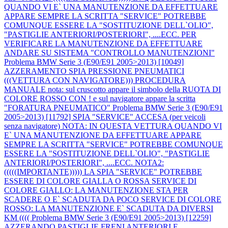
QUANDO VI E` UNA MANUTENZIONE DA EFFETTUARE
APPARE SEMPRE LA SCRITTA "SERVICE" POTREBBE
COMUNQUE ESSERE LA "SOSTITUZIONE DELL`OLIO",
"PASTIGLIE ANTERIORI/POSTERIORI", ....ECC. PER
VERIFICARE LA MANUTENZIONE DA EFFETTUARE
ANDARE SU SISTEMA "CONTROLLO MANUTENZIONI"
Problema BMW Serie 3 (E90/E91 2005>2013) [10049]
AZZERAMENTO SPIA PRESSIONE PNEUMATICI
(((VETTURA CON NAVIGATORE))) PROCEDURA
MANUALE nota: sul cruscotto appare il simbolo della RUOTA DI
COLORE ROSSO CON ! e sul navigatore appare la scritta
"FORATURA PNEUMATICO"
Problema BMW Serie 3 (E90/E91
2005>2013) [11792] SPIA "SERVICE" ACCESA (per veicoli
senza navigatore) NOTA: IN QUESTA VETTURA QUANDO VI
E` UNA MANUTENZIONE DA EFFETTUARE APPARE
SEMPRE LA SCRITTA "SERVICE" POTREBBE COMUNQUE
ESSERE LA "SOSTITUZIONE DELL`OLIO", "PASTIGLIE
ANTERIORI/POSTERIORI", ....ECC. NOTA2:
(((((IMPORTANTE))))) LA SPIA "SERVICE" POTREBBE
ESSERE DI COLORE GIALLA O ROSSA SERVICE DI
COLORE GIALLO: LA MANUTENZIONE STA PER
SCADERE O E` SCADUTA DA POCO SERVICE DI COLORE
ROSSO: LA MANUTENZIONE E` SCADUTA DA DIVERSI
KM ((((
Problema BMW Serie 3 (E90/E91 2005>2013) [12259]
AZZERANDO PASTIGLIE FRENI ANTERIORI E