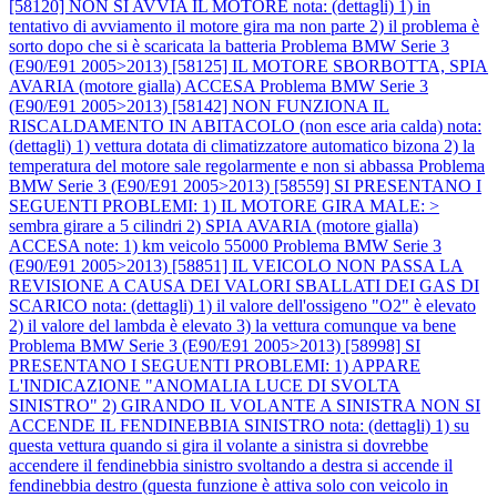
[58120] NON SI AVVIA IL MOTORE nota: (dettagli) 1) in
tentativo di avviamento il motore gira ma non parte 2) il problema è
sorto dopo che si è scaricata la batteria
Problema BMW Serie 3
(E90/E91 2005>2013) [58125] IL MOTORE SBORBOTTA, SPIA
AVARIA (motore gialla) ACCESA
Problema BMW Serie 3
(E90/E91 2005>2013) [58142] NON FUNZIONA IL
RISCALDAMENTO IN ABITACOLO (non esce aria calda) nota:
(dettagli) 1) vettura dotata di climatizzatore automatico bizona 2) la
temperatura del motore sale regolarmente e non si abbassa
Problema
BMW Serie 3 (E90/E91 2005>2013) [58559] SI PRESENTANO I
SEGUENTI PROBLEMI: 1) IL MOTORE GIRA MALE: >
sembra girare a 5 cilindri 2) SPIA AVARIA (motore gialla)
ACCESA note: 1) km veicolo 55000
Problema BMW Serie 3
(E90/E91 2005>2013) [58851] IL VEICOLO NON PASSA LA
REVISIONE A CAUSA DEI VALORI SBALLATI DEI GAS DI
SCARICO nota: (dettagli) 1) il valore dell'ossigeno "O2" è elevato
2) il valore del lambda è elevato 3) la vettura comunque va bene
Problema BMW Serie 3 (E90/E91 2005>2013) [58998] SI
PRESENTANO I SEGUENTI PROBLEMI: 1) APPARE
L'INDICAZIONE "ANOMALIA LUCE DI SVOLTA
SINISTRO" 2) GIRANDO IL VOLANTE A SINISTRA NON SI
ACCENDE IL FENDINEBBIA SINISTRO nota: (dettagli) 1) su
questa vettura quando si gira il volante a sinistra si dovrebbe
accendere il fendinebbia sinistro svoltando a destra si accende il
fendinebbia destro (questa funzione è attiva solo con veicolo in