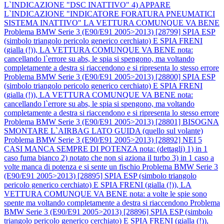
L`INDICAZIONE "DSC INATTIVO" 4) APPARE
L`INDICAZIONE "INDICATORE FORATURA PNEUMATICI
SISTEMA INATTIVO" LA VETTURA COMUNQUE VA BENE
Problema BMW Serie 3 (E90/E91 2005>2013) [28799] SPIA ESP
(simbolo triangolo pericolo generico cerchiato) E SPIA FRENI
(gialla (!)), LA VETTURA COMUNQUE VA BENE nota:
cancellando l`errore su abs, le spia si spengono, ma voltando
completamente a destra si riaccendono e si ripresenta lo stesso errore
Problema BMW Serie 3 (E90/E91 2005>2013) [28800] SPIA ESP
(simbolo triangolo pericolo generico cerchiato) E SPIA FRENI
(gialla (!)), LA VETTURA COMUNQUE VA BENE nota:
cancellando l`errore su abs, le spia si spengono, ma voltando
completamente a destra si riaccendono e si ripresenta lo stesso errore
Problema BMW Serie 3 (E90/E91 2005>2013) [28801] BISOGNA
SMONTARE L`AIRBAG LATO GUIDA (quello sul volante)
Problema BMW Serie 3 (E90/E91 2005>2013) [28892] NEI 5
CASI MANCA SEMPRE DI POTENZA nota: (dettagli) 1) in 1
caso fuma bianco 2) notato che non si aziona il turbo 3) in 1 caso a
volte manca di potenza e si sente un fischio
Problema BMW Serie 3
(E90/E91 2005>2013) [28895] SPIA ESP (simbolo triangolo
pericolo generico cerchiato) E SPIA FRENI (gialla (!)), LA
VETTURA COMUNQUE VA BENE nota: a volte le spie sono
spente ma voltando completamente a destra si riaccendono
Problema
BMW Serie 3 (E90/E91 2005>2013) [28896] SPIA ESP (simbolo
triangolo pericolo generico cerchiato) E SPIA FRENI (gialla (!)),