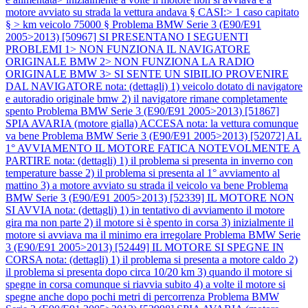
motore avviato su strada la vettura andava § CASI:> 1 caso capitato
§ > km veicolo 75000 §
Problema BMW Serie 3 (E90/E91
2005>2013) [50967] SI PRESENTANO I SEGUENTI
PROBLEMI 1> NON FUNZIONA IL NAVIGATORE
ORIGINALE BMW 2> NON FUNZIONA LA RADIO
ORIGINALE BMW 3> SI SENTE UN SIBILIO PROVENIRE
DAL NAVIGATORE nota: (dettagli) 1) veicolo dotato di navigatore
e autoradio originale bmw 2) il navigatore rimane completamente
spento
Problema BMW Serie 3 (E90/E91 2005>2013) [51867]
SPIA AVARIA (motore gialla) ACCESA nota: la vettura comunque
va bene
Problema BMW Serie 3 (E90/E91 2005>2013) [52072] AL
1° AVVIAMENTO IL MOTORE FATICA NOTEVOLMENTE A
PARTIRE nota: (dettagli) 1) il problema si presenta in inverno con
temperature basse 2) il problema si presenta al 1° avviamento al
mattino 3) a motore avviato su strada il veicolo va bene
Problema
BMW Serie 3 (E90/E91 2005>2013) [52339] IL MOTORE NON
SI AVVIA nota: (dettagli) 1) in tentativo di avviamento il motore
gira ma non parte 2) il motore si è spento in corsa 3) inizialmente il
motore si avviava ma il minimo era irregolare
Problema BMW Serie
3 (E90/E91 2005>2013) [52449] IL MOTORE SI SPEGNE IN
CORSA nota: (dettagli) 1) il problema si presenta a motore caldo 2)
il problema si presenta dopo circa 10/20 km 3) quando il motore si
spegne in corsa comunque si riavvia subito 4) a volte il motore si
spegne anche dopo pochi metri di percorrenza
Problema BMW