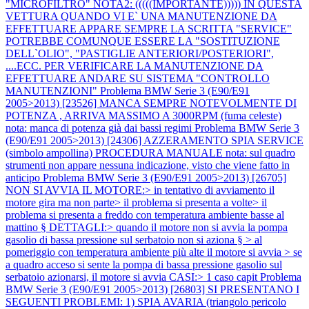
"MICROFILTRO" NOTA2: (((((IMPORTANTE))))) IN QUESTA
VETTURA QUANDO VI E` UNA MANUTENZIONE DA
EFFETTUARE APPARE SEMPRE LA SCRITTA "SERVICE"
POTREBBE COMUNQUE ESSERE LA "SOSTITUZIONE
DELL`OLIO", "PASTIGLIE ANTERIORI/POSTERIORI",
....ECC. PER VERIFICARE LA MANUTENZIONE DA
EFFETTUARE ANDARE SU SISTEMA "CONTROLLO
MANUTENZIONI"
Problema BMW Serie 3 (E90/E91
2005>2013) [23526] MANCA SEMPRE NOTEVOLMENTE DI
POTENZA , ARRIVA MASSIMO A 3000RPM (fuma celeste)
nota: manca di potenza già dai bassi regimi
Problema BMW Serie 3
(E90/E91 2005>2013) [24306] AZZERAMENTO SPIA SERVICE
(simbolo ampollina) PROCEDURA MANUALE nota: sul quadro
strumenti non appare nessuna indicazione, visto che viene fatto in
anticipo
Problema BMW Serie 3 (E90/E91 2005>2013) [26705]
NON SI AVVIA IL MOTORE:> in tentativo di avviamento il
motore gira ma non parte> il problema si presenta a volte> il
problema si presenta a freddo con temperatura ambiente basse al
mattino § DETTAGLI:> quando il motore non si avvia la pompa
gasolio di bassa pressione sul serbatoio non si aziona § > al
pomeriggio con temperatura ambiente più alte il motore si avvia > se
a quadro acceso si sente la pompa di bassa pressione gasolio sul
serbatoio azionarsi, il motore si avvia CASI:> 1 caso capit
Problema
BMW Serie 3 (E90/E91 2005>2013) [26803] SI PRESENTANO I
SEGUENTI PROBLEMI: 1) SPIA AVARIA (triangolo pericolo