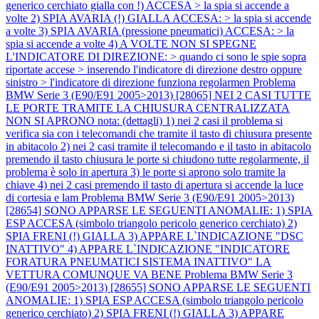
generico cerchiato gialla con !) ACCESA > la spia si accende a
volte 2) SPIA AVARIA (!) GIALLA ACCESA: > la spia si accende
a volte 3) SPIA AVARIA (pressione pneumatici) ACCESA: > la
spia si accende a volte 4) A VOLTE NON SI SPEGNE
L'INDICATORE DI DIREZIONE: > quando ci sono le spie sopra
riportate accese > inserendo l'indicatore di direzione destro oppure
sinistro > l'indicatore di direzione funziona regolarmen
Problema
BMW Serie 3 (E90/E91 2005>2013) [28065] NEI 2 CASI TUTTE
LE PORTE TRAMITE LA CHIUSURA CENTRALIZZATA
NON SI APRONO nota: (dettagli) 1) nei 2 casi il problema si
verifica sia con i telecomandi che tramite il tasto di chiusura presente
in abitacolo 2) nei 2 casi tramite il telecomando e il tasto in abitacolo
premendo il tasto chiusura le porte si chiudono tutte regolarmente, il
problema è solo in apertura 3) le porte si aprono solo tramite la
chiave 4) nei 2 casi premendo il tasto di apertura si accende la luce
di cortesia e lam
Problema BMW Serie 3 (E90/E91 2005>2013)
[28654] SONO APPARSE LE SEGUENTI ANOMALIE: 1) SPIA
ESP ACCESA (simbolo triangolo pericolo generico cerchiato) 2)
SPIA FRENI (!) GIALLA 3) APPARE L`INDICAZIONE "DSC
INATTIVO" 4) APPARE L`INDICAZIONE "INDICATORE
FORATURA PNEUMATICI SISTEMA INATTIVO" LA
VETTURA COMUNQUE VA BENE
Problema BMW Serie 3
(E90/E91 2005>2013) [28655] SONO APPARSE LE SEGUENTI
ANOMALIE: 1) SPIA ESP ACCESA (simbolo triangolo pericolo
generico cerchiato) 2) SPIA FRENI (!) GIALLA 3) APPARE