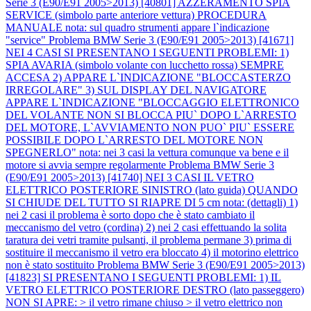
Serie 3 (E90/E91 2005>2013) [40801] AZZERAMENTO SPIA
SERVICE (simbolo parte anteriore vettura) PROCEDURA
MANUALE nota: sul quadro strumenti appare l`indicazione
"service"
Problema BMW Serie 3 (E90/E91 2005>2013) [41671]
NEI 4 CASI SI PRESENTANO I SEGUENTI PROBLEMI: 1)
SPIA AVARIA (simbolo volante con lucchetto rossa) SEMPRE
ACCESA 2) APPARE L`INDICAZIONE "BLOCCASTERZO
IRREGOLARE" 3) SUL DISPLAY DEL NAVIGATORE
APPARE L`INDICAZIONE "BLOCCAGGIO ELETTRONICO
DEL VOLANTE NON SI BLOCCA PIU` DOPO L`ARRESTO
DEL MOTORE, L`AVVIAMENTO NON PUO` PIU` ESSERE
POSSIBILE DOPO L`ARRESTO DEL MOTORE NON
SPEGNERLO" nota: nei 3 casi la vettura comunque va bene e il
motore si avvia sempre regolarmente
Problema BMW Serie 3
(E90/E91 2005>2013) [41740] NEI 3 CASI IL VETRO
ELETTRICO POSTERIORE SINISTRO (lato guida) QUANDO
SI CHIUDE DEL TUTTO SI RIAPRE DI 5 cm nota: (dettagli) 1)
nei 2 casi il problema è sorto dopo che è stato cambiato il
meccanismo del vetro (cordina) 2) nei 2 casi effettuando la solita
taratura dei vetri tramite pulsanti, il problema permane 3) prima di
sostituire il meccanismo il vetro era bloccato 4) il motorino elettrico
non è stato sostituito
Problema BMW Serie 3 (E90/E91 2005>2013)
[41823] SI PRESENTANO I SEGUENTI PROBLEMI: 1) IL
VETRO ELETTRICO POSTERIORE DESTRO (lato passeggero)
NON SI APRE: > il vetro rimane chiuso > il vetro elettrico non