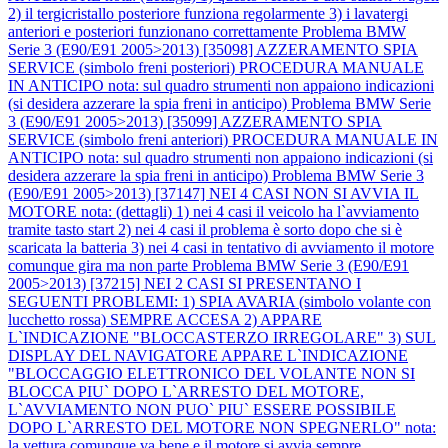
2) il tergicristallo posteriore funziona regolarmente 3) i lavatergi
anteriori e posteriori funzionano correttamente
Problema BMW
Serie 3 (E90/E91 2005>2013) [35098] AZZERAMENTO SPIA
SERVICE (simbolo freni posteriori) PROCEDURA MANUALE
IN ANTICIPO nota: sul quadro strumenti non appaiono indicazioni
(si desidera azzerare la spia freni in anticipo)
Problema BMW Serie
3 (E90/E91 2005>2013) [35099] AZZERAMENTO SPIA
SERVICE (simbolo freni anteriori) PROCEDURA MANUALE IN
ANTICIPO nota: sul quadro strumenti non appaiono indicazioni (si
desidera azzerare la spia freni in anticipo)
Problema BMW Serie 3
(E90/E91 2005>2013) [37147] NEI 4 CASI NON SI AVVIA IL
MOTORE nota: (dettagli) 1) nei 4 casi il veicolo ha l`avviamento
tramite tasto start 2) nei 4 casi il problema è sorto dopo che si è
scaricata la batteria 3) nei 4 casi in tentativo di avviamento il motore
comunque gira ma non parte
Problema BMW Serie 3 (E90/E91
2005>2013) [37215] NEI 2 CASI SI PRESENTANO I
SEGUENTI PROBLEMI: 1) SPIA AVARIA (simbolo volante con
lucchetto rossa) SEMPRE ACCESA 2) APPARE
L`INDICAZIONE "BLOCCASTERZO IRREGOLARE" 3) SUL
DISPLAY DEL NAVIGATORE APPARE L`INDICAZIONE
"BLOCCAGGIO ELETTRONICO DEL VOLANTE NON SI
BLOCCA PIU` DOPO L`ARRESTO DEL MOTORE,
L`AVVIAMENTO NON PUO` PIU` ESSERE POSSIBILE
DOPO L`ARRESTO DEL MOTORE NON SPEGNERLO" nota:
la vettura comunque va bene e il motore si avvia sempre