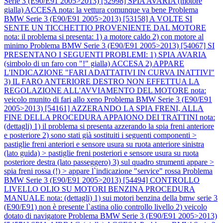
Serie 3 (E90/E91 2005>2013) [52998] SPIA AVARIA (motore
gialla) ACCESA nota: la vettura comunque va bene
Problema
BMW Serie 3 (E90/E91 2005>2013) [53158] A VOLTE SI
SENTE UN TICCHETTIO PROVENIENTE DAL MOTORE
nota: il problema si presenta: 1) a motore caldo 2) con motore al
minimo
Problema BMW Serie 3 (E90/E91 2005>2013) [54067] SI
PRESENTANO I SEGUENTI PROBLEMI: 1) SPIA AVARIA
(simbolo di un faro con "!" gialla) ACCESA 2) APPARE
L'INDICAZIONE "FARI ADATTATIVI IN CURVA INATTIVI"
3) IL FARO ANTERIORE DESTRO NON EFFETTUA LA
REGOLAZIONE ALL'AVVIAMENTO DEL MOTORE nota:
veicolo munito di fari allo xeno
Problema BMW Serie 3 (E90/E91
2005>2013) [54161] AZZERANDO LA SPIA FRENI, ALLA
FINE DELLA PROCEDURA APPAIONO DEI TRATTINI nota:
(dettagli) 1) il problema si presenta azzerando la spia freni anteriore
e posteriore 2) sono stati già sostituiti i seguenti componenti >
pastiglie freni anteriori e sensore usura su ruota anteriore sinistra
(lato guida) > pastiglie freni posteriori e sensore usura su ruota
posteriore destra (lato passeggero) 3) sul quadro strumenti appare >
spia freni rossa (!) > appare l`indicazione "service" rossa
Problema
BMW Serie 3 (E90/E91 2005>2013) [54494] CONTROLLO
LIVELLO OLIO SU MOTORI BENZINA PROCEDURA
MANUALE nota: (dettagli) 1) sui motori benzina della bmw serie 3
(E90/E91) non è presente l`astina olio controllo livello 2) veicolo
dotato di navigatore
Problema BMW Serie 3 (E90/E91 2005>2013)