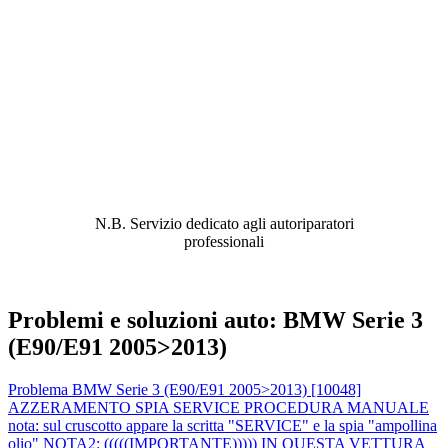
ABBIAMO LA SOLUZIONE AL
PROBLEMA!
N.B. Servizio dedicato agli autoriparatori
professionali
Problemi e soluzioni auto: BMW Serie 3
(E90/E91 2005>2013)
Problema BMW Serie 3 (E90/E91 2005>2013) [10048]
AZZERAMENTO SPIA SERVICE PROCEDURA MANUALE
nota: sul cruscotto appare la scritta "SERVICE" e la spia "ampollina
olio" NOTA2: (((((IMPORTANTE))))) IN QUESTA VETTURA