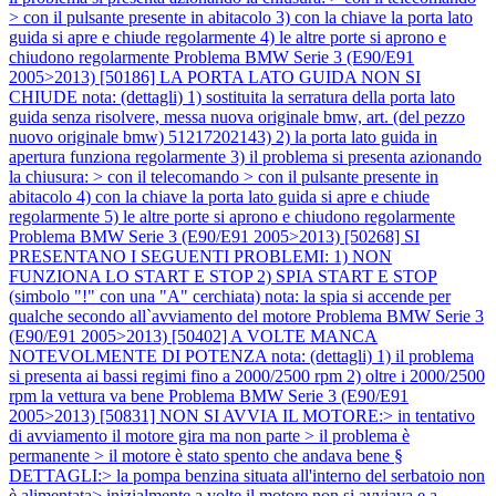
> con il pulsante presente in abitacolo 3) con la chiave la porta lato
guida si apre e chiude regolarmente 4) le altre porte si aprono e
chiudono regolarmente
Problema BMW Serie 3 (E90/E91
2005>2013) [50186] LA PORTA LATO GUIDA NON SI
CHIUDE nota: (dettagli) 1) sostituita la serratura della porta lato
guida senza risolvere, messa nuova originale bmw, art. (del pezzo
nuovo originale bmw) 51217202143) 2) la porta lato guida in
apertura funziona regolarmente 3) il problema si presenta azionando
la chiusura: > con il telecomando > con il pulsante presente in
abitacolo 4) con la chiave la porta lato guida si apre e chiude
regolarmente 5) le altre porte si aprono e chiudono regolarmente
Problema BMW Serie 3 (E90/E91 2005>2013) [50268] SI
PRESENTANO I SEGUENTI PROBLEMI: 1) NON
FUNZIONA LO START E STOP 2) SPIA START E STOP
(simbolo "!" con una "A" cerchiata) nota: la spia si accende per
qualche secondo all`avviamento del motore
Problema BMW Serie 3
(E90/E91 2005>2013) [50402] A VOLTE MANCA
NOTEVOLMENTE DI POTENZA nota: (dettagli) 1) il problema
si presenta ai bassi regimi fino a 2000/2500 rpm 2) oltre i 2000/2500
rpm la vettura va bene
Problema BMW Serie 3 (E90/E91
2005>2013) [50831] NON SI AVVIA IL MOTORE:> in tentativo
di avviamento il motore gira ma non parte > il problema è
permanente > il motore è stato spento che andava bene §
DETTAGLI:> la pompa benzina situata all'interno del serbatoio non
è alimentata> inizialmente a volte il motore non si avviava e a