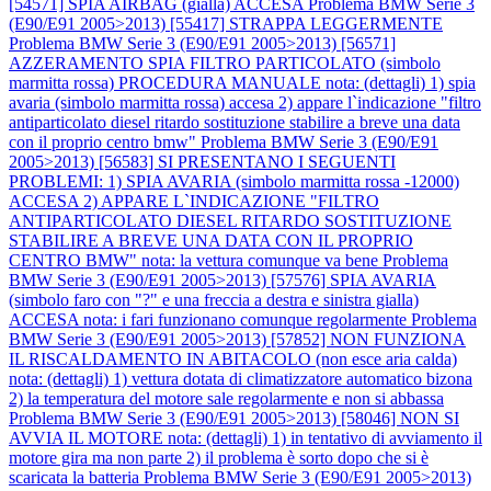
[54571] SPIA AIRBAG (gialla) ACCESA
Problema BMW Serie 3
(E90/E91 2005>2013) [55417] STRAPPA LEGGERMENTE
Problema BMW Serie 3 (E90/E91 2005>2013) [56571]
AZZERAMENTO SPIA FILTRO PARTICOLATO (simbolo
marmitta rossa) PROCEDURA MANUALE nota: (dettagli) 1) spia
avaria (simbolo marmitta rossa) accesa 2) appare l`indicazione "filtro
antiparticolato diesel ritardo sostituzione stabilire a breve una data
con il proprio centro bmw"
Problema BMW Serie 3 (E90/E91
2005>2013) [56583] SI PRESENTANO I SEGUENTI
PROBLEMI: 1) SPIA AVARIA (simbolo marmitta rossa -12000)
ACCESA 2) APPARE L`INDICAZIONE "FILTRO
ANTIPARTICOLATO DIESEL RITARDO SOSTITUZIONE
STABILIRE A BREVE UNA DATA CON IL PROPRIO
CENTRO BMW" nota: la vettura comunque va bene
Problema
BMW Serie 3 (E90/E91 2005>2013) [57576] SPIA AVARIA
(simbolo faro con "?" e una freccia a destra e sinistra gialla)
ACCESA nota: i fari funzionano comunque regolarmente
Problema
BMW Serie 3 (E90/E91 2005>2013) [57852] NON FUNZIONA
IL RISCALDAMENTO IN ABITACOLO (non esce aria calda)
nota: (dettagli) 1) vettura dotata di climatizzatore automatico bizona
2) la temperatura del motore sale regolarmente e non si abbassa
Problema BMW Serie 3 (E90/E91 2005>2013) [58046] NON SI
AVVIA IL MOTORE nota: (dettagli) 1) in tentativo di avviamento il
motore gira ma non parte 2) il problema è sorto dopo che si è
scaricata la batteria
Problema BMW Serie 3 (E90/E91 2005>2013)