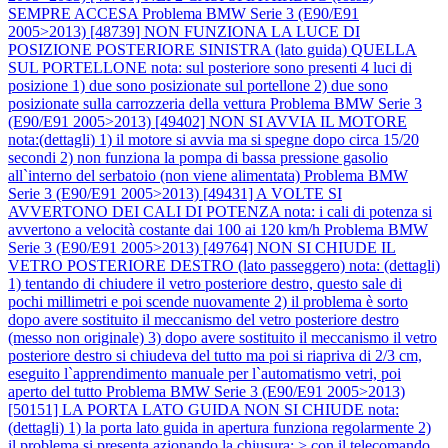
SEMPRE ACCESA
Problema BMW Serie 3 (E90/E91
2005>2013) [48739] NON FUNZIONA LA LUCE DI
POSIZIONE POSTERIORE SINISTRA (lato guida) QUELLA
SUL PORTELLONE nota: sul posteriore sono presenti 4 luci di
posizione 1) due sono posizionate sul portellone 2) due sono
posizionate sulla carrozzeria della vettura
Problema BMW Serie 3
(E90/E91 2005>2013) [49402] NON SI AVVIA IL MOTORE
nota:(dettagli) 1) il motore si avvia ma si spegne dopo circa 15/20
secondi 2) non funziona la pompa di bassa pressione gasolio
all`interno del serbatoio (non viene alimentata)
Problema BMW
Serie 3 (E90/E91 2005>2013) [49431] A VOLTE SI
AVVERTONO DEI CALI DI POTENZA nota: i cali di potenza si
avvertono a velocità costante dai 100 ai 120 km/h
Problema BMW
Serie 3 (E90/E91 2005>2013) [49764] NON SI CHIUDE IL
VETRO POSTERIORE DESTRO (lato passeggero) nota: (dettagli)
1) tentando di chiudere il vetro posteriore destro, questo sale di
pochi millimetri e poi scende nuovamente 2) il problema è sorto
dopo avere sostituito il meccanismo del vetro posteriore destro
(messo non originale) 3) dopo avere sostituito il meccanismo il vetro
posteriore destro si chiudeva del tutto ma poi si riapriva di 2/3 cm,
eseguito l`apprendimento manuale per l`automatismo vetri, poi
aperto del tutto
Problema BMW Serie 3 (E90/E91 2005>2013)
[50151] LA PORTA LATO GUIDA NON SI CHIUDE nota:
(dettagli) 1) la porta lato guida in apertura funziona regolarmente 2)
il problema si presenta azionando la chiusura: > con il telecomando