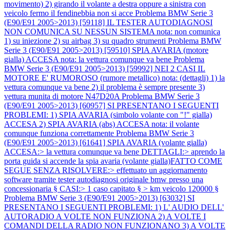
movimento) 2) girando il volante a destra oppure a sinistra con
veicolo fermo il fendinebbia non si acce
Problema BMW Serie 3
(E90/E91 2005>2013) [59118] IL TESTER AUTODIAGNOSI
NON COMUNICA SU NESSUN SISTEMA nota: non comunica
1) su iniezione 2) su airbag 3) su quadro strumenti
Problema BMW
Serie 3 (E90/E91 2005>2013) [59510] SPIA AVARIA (motore
gialla) ACCESA nota: la vettura comunque va bene
Problema
BMW Serie 3 (E90/E91 2005>2013) [59992] NEI 2 CASI IL
MOTORE E' RUMOROSO (rumore metallico) nota: (dettagli) 1) la
vettura comunque va bene 2) il problema è sempre presente 3)
vettura munita di motore N47D20A
Problema BMW Serie 3
(E90/E91 2005>2013) [60957] SI PRESENTANO I SEGUENTI
PROBLEMI: 1) SPIA AVARIA (simbolo volante con "!" gialla)
ACCESA 2) SPIA AVARIA (abs) ACCESA nota: il volante
comunque funziona correttamente
Problema BMW Serie 3
(E90/E91 2005>2013) [61641] SPIA AVARIA (volante gialla)
ACCESA:> la vettura comunque va bene DETTAGLI:> aprendo la
porta guida si accende la spia avaria (volante gialla)FATTO COME
SEGUE SENZA RISOLVERE:> effettuato un aggiornamento
software tramite tester autodiagnosi originale bmw presso una
concessionaria § CASI:> 1 caso capitato § > km veicolo 120000 §
Problema BMW Serie 3 (E90/E91 2005>2013) [63032] SI
PRESENTANO I SEGUENTI PROBLEMI: 1) L' AUDIO DELL'
AUTORADIO A VOLTE NON FUNZIONA 2) A VOLTE I
COMANDI DELLA RADIO NON FUNZIONANO 3) A VOLTE