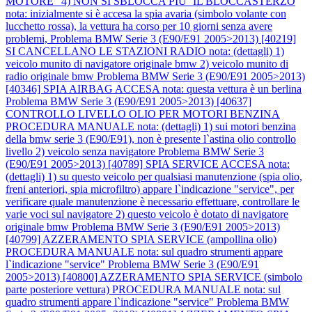
MOTORE" 4) NON SI SBLOCCA PIU` IL BLOCCASTERZO
nota: inizialmente si è accesa la spia avaria (simbolo volante con
lucchetto rossa), la vettura ha corso per 10 giorni senza avere
problemi,
Problema BMW Serie 3 (E90/E91 2005>2013) [40219]
SI CANCELLANO LE STAZIONI RADIO nota: (dettagli) 1)
veicolo munito di navigatore originale bmw 2) veicolo munito di
radio originale bmw
Problema BMW Serie 3 (E90/E91 2005>2013)
[40346] SPIA AIRBAG ACCESA nota: questa vettura è un berlina
Problema BMW Serie 3 (E90/E91 2005>2013) [40637]
CONTROLLO LIVELLO OLIO PER MOTORI BENZINA
PROCEDURA MANUALE nota: (dettagli) 1) sui motori benzina
della bmw serie 3 (E90/E91), non è presente l`astina olio controllo
livello 2) veicolo senza navigatore
Problema BMW Serie 3
(E90/E91 2005>2013) [40789] SPIA SERVICE ACCESA nota:
(dettagli) 1) su questo veicolo per qualsiasi manutenzione (spia olio,
freni anteriori, spia microfiltro) appare l`indicazione "service", per
verificare quale manutenzione è necessario effettuare, controllare le
varie voci sul navigatore 2) questo veicolo è dotato di navigatore
originale bmw
Problema BMW Serie 3 (E90/E91 2005>2013)
[40799] AZZERAMENTO SPIA SERVICE (ampollina olio)
PROCEDURA MANUALE nota: sul quadro strumenti appare
l`indicazione "service"
Problema BMW Serie 3 (E90/E91
2005>2013) [40800] AZZERAMENTO SPIA SERVICE (simbolo
parte posteriore vettura) PROCEDURA MANUALE nota: sul
quadro strumenti appare l`indicazione "service"
Problema BMW