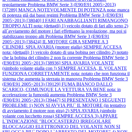
regolarmente
Problema BMW Serie 3 (E90/E91 2005>2013)
[37289] MANCA NOTEVOLMENTE DI POTENZA nota: manca
di potenza già dai bassi regimi
Problema BMW Serie 3 (E90/E91
2005>2013) [38040] I FARI ANABBAGLIANTI RIMANGONO
TROPPO ALTI nota: (dettagli) 1) veicolo dotato di fari allo xeno 2)
all`avviamento del motore i fari effettuano la regolazione, ma poi si
stabilizzano troppo alti
Problema BMW Serie 3 (E90/E91
2005>2013) [38424] IL MOTORE GIRA SEMPRE A 3
CILINDRI, SPIA AVARIA (motore gialla) SEMPRE ACCESA
nota: (dettagli) 1) veicolo dotato di una bobina per cilindro 2) notato
che la bobina del cilindro 2 non fa corrente
Problema BMW Serie 3
(E90/E91 2005>2013) [38936] SPIA AVARIA VOLANTE
(simbolo volante gialla con !) SEMPRE ACCESA, IL VOLANTE
FUNZIONA CORRETTAMENTE nota: notato che non funziona il
sistema che aumenta la sterzata in manovra
Problema BMW Serie 3
(E90/E91 2005>2013) [39129] FUMA BIANCO DALLO
SCARICO, COMUNQUE LA VETTURA VA BENE nota: in
accelerazione la fumosità aumenta
Problema BMW Serie 3
(E90/E91 2005>2013) [39447] SI PRESENTANO I SEGUENTI
PROBLEMI: 1) NON SI AVVIA PIU` IL MOTORE (in tentativo
di avviamento il motore non gira) 2) SPIA AVARIA (simbolo
volante con lucchetto rossa) SEMPRE ACCESA 3) APPARE
L`INDICAZIONE "BLOCCASTERZO IRREGOLARE
BLOCCAGGIO ELETTRONICO DEL VOLANTE NON SI
SBLOCCA PIU` DOPO L`ARRESTO DEL MOTORE" 4) NON