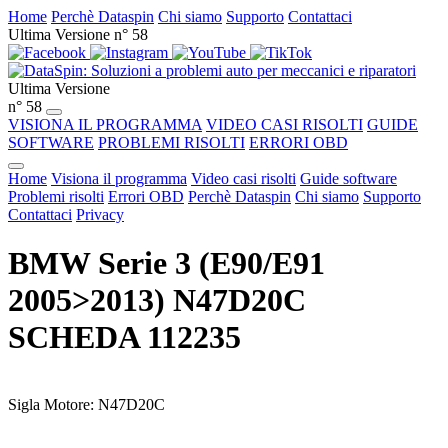
Home
Perchè Dataspin
Chi siamo
Supporto
Contattaci
Ultima Versione n° 58
Ultima Versione
n° 58
VISIONA IL PROGRAMMA
VIDEO CASI RISOLTI
GUIDE
SOFTWARE
PROBLEMI RISOLTI
ERRORI OBD
Home
Visiona il programma
Video casi risolti
Guide software
Problemi risolti
Errori OBD
Perchè Dataspin
Chi siamo
Supporto
Contattaci
Privacy
BMW Serie 3 (E90/E91
2005>2013) N47D20C
SCHEDA 112235
Sigla Motore: N47D20C