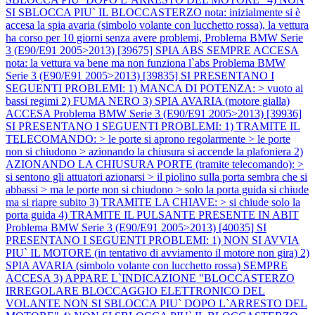
SI SBLOCCA PIU` IL BLOCCASTERZO nota: inizialmente si è
accesa la spia avaria (simbolo volante con lucchetto rossa), la vettura
ha corso per 10 giorni senza avere problemi,
Problema BMW Serie
3 (E90/E91 2005>2013) [39675] SPIA ABS SEMPRE ACCESA
nota: la vettura va bene ma non funziona l`abs
Problema BMW
Serie 3 (E90/E91 2005>2013) [39835] SI PRESENTANO I
SEGUENTI PROBLEMI: 1) MANCA DI POTENZA: > vuoto ai
bassi regimi 2) FUMA NERO 3) SPIA AVARIA (motore gialla)
ACCESA
Problema BMW Serie 3 (E90/E91 2005>2013) [39936]
SI PRESENTANO I SEGUENTI PROBLEMI: 1) TRAMITE IL
TELECOMANDO: > le porte si aprono regolarmente > le porte
non si chiudono > azionando la chiusura si accende la plafoniera 2)
AZIONANDO LA CHIUSURA PORTE (tramite telecomando): >
si sentono gli attuatori azionarsi > il piolino sulla porta sembra che si
abbassi > ma le porte non si chiudono > solo la porta guida si chiude
ma si riapre subito 3) TRAMITE LA CHIAVE: > si chiude solo la
porta guida 4) TRAMITE IL PULSANTE PRESENTE IN ABIT
Problema BMW Serie 3 (E90/E91 2005>2013) [40035] SI
PRESENTANO I SEGUENTI PROBLEMI: 1) NON SI AVVIA
PIU` IL MOTORE (in tentativo di avviamento il motore non gira) 2)
SPIA AVARIA (simbolo volante con lucchetto rossa) SEMPRE
ACCESA 3) APPARE L`INDICAZIONE "BLOCCASTERZO
IRREGOLARE BLOCCAGGIO ELETTRONICO DEL
VOLANTE NON SI SBLOCCA PIU` DOPO L`ARRESTO DEL