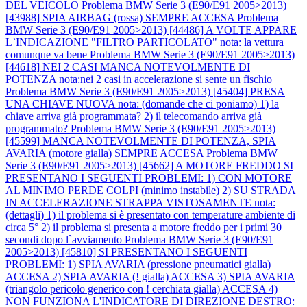
DEL VEICOLO
Problema BMW Serie 3 (E90/E91 2005>2013)
[43988] SPIA AIRBAG (rossa) SEMPRE ACCESA
Problema
BMW Serie 3 (E90/E91 2005>2013) [44486] A VOLTE APPARE
L`INDICAZIONE "FILTRO PARTICOLATO" nota: la vettura
comunque va bene
Problema BMW Serie 3 (E90/E91 2005>2013)
[44618] NEI 2 CASI MANCA NOTEVOLMENTE DI
POTENZA nota:nei 2 casi in accelerazione si sente un fischio
Problema BMW Serie 3 (E90/E91 2005>2013) [45404] PRESA
UNA CHIAVE NUOVA nota: (domande che ci poniamo) 1) la
chiave arriva già programmata? 2) il telecomando arriva già
programmato?
Problema BMW Serie 3 (E90/E91 2005>2013)
[45599] MANCA NOTEVOLMENTE DI POTENZA, SPIA
AVARIA (motore gialla) SEMPRE ACCESA
Problema BMW
Serie 3 (E90/E91 2005>2013) [45662] A MOTORE FREDDO SI
PRESENTANO I SEGUENTI PROBLEMI: 1) CON MOTORE
AL MINIMO PERDE COLPI (minimo instabile) 2) SU STRADA
IN ACCELERAZIONE STRAPPA VISTOSAMENTE nota:
(dettagli) 1) il problema si è presentato con temperature ambiente di
circa 5° 2) il problema si presenta a motore freddo per i primi 30
secondi dopo l`avviamento
Problema BMW Serie 3 (E90/E91
2005>2013) [45810] SI PRESENTANO I SEGUENTI
PROBLEMI: 1) SPIA AVARIA (pressione pneumatici gialla)
ACCESA 2) SPIA AVARIA (! gialla) ACCESA 3) SPIA AVARIA
(triangolo pericolo generico con ! cerchiata gialla) ACCESA 4)
NON FUNZIONA L'INDICATORE DI DIREZIONE DESTRO: