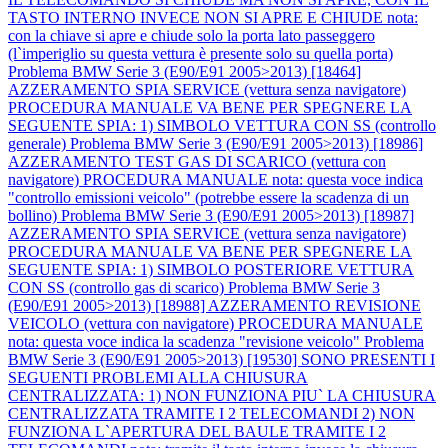
TASTO INTERNO INVECE NON SI APRE E CHIUDE nota:
con la chiave si apre e chiude solo la porta lato passeggero
(l`imperiglio su questa vettura è presente solo su quella porta)
Problema BMW Serie 3 (E90/E91 2005>2013) [18464]
AZZERAMENTO SPIA SERVICE (vettura senza navigatore)
PROCEDURA MANUALE VA BENE PER SPEGNERE LA
SEGUENTE SPIA: 1) SIMBOLO VETTURA CON SS (controllo
generale)
Problema BMW Serie 3 (E90/E91 2005>2013) [18986]
AZZERAMENTO TEST GAS DI SCARICO (vettura con
navigatore) PROCEDURA MANUALE nota: questa voce indica
"controllo emissioni veicolo" (potrebbe essere la scadenza di un
bollino)
Problema BMW Serie 3 (E90/E91 2005>2013) [18987]
AZZERAMENTO SPIA SERVICE (vettura senza navigatore)
PROCEDURA MANUALE VA BENE PER SPEGNERE LA
SEGUENTE SPIA: 1) SIMBOLO POSTERIORE VETTURA
CON SS (controllo gas di scarico)
Problema BMW Serie 3
(E90/E91 2005>2013) [18988] AZZERAMENTO REVISIONE
VEICOLO (vettura con navigatore) PROCEDURA MANUALE
nota: questa voce indica la scadenza "revisione veicolo"
Problema
BMW Serie 3 (E90/E91 2005>2013) [19530] SONO PRESENTI I
SEGUENTI PROBLEMI ALLA CHIUSURA
CENTRALIZZATA: 1) NON FUNZIONA PIU` LA CHIUSURA
CENTRALIZZATA TRAMITE I 2 TELECOMANDI 2) NON
FUNZIONA L`APERTURA DEL BAULE TRAMITE I 2