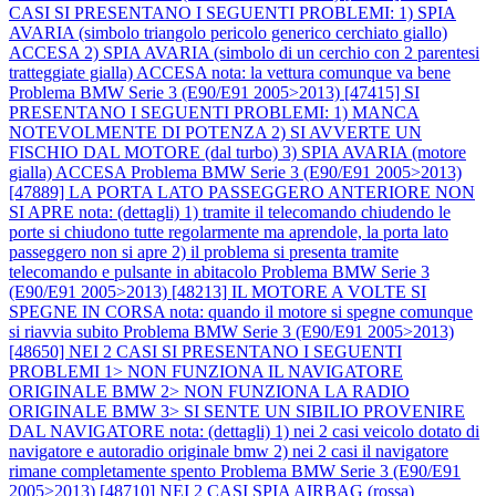
CASI SI PRESENTANO I SEGUENTI PROBLEMI: 1) SPIA
AVARIA (simbolo triangolo pericolo generico cerchiato giallo)
ACCESA 2) SPIA AVARIA (simbolo di un cerchio con 2 parentesi
tratteggiate gialla) ACCESA nota: la vettura comunque va bene
Problema BMW Serie 3 (E90/E91 2005>2013) [47415] SI
PRESENTANO I SEGUENTI PROBLEMI: 1) MANCA
NOTEVOLMENTE DI POTENZA 2) SI AVVERTE UN
FISCHIO DAL MOTORE (dal turbo) 3) SPIA AVARIA (motore
gialla) ACCESA
Problema BMW Serie 3 (E90/E91 2005>2013)
[47889] LA PORTA LATO PASSEGGERO ANTERIORE NON
SI APRE nota: (dettagli) 1) tramite il telecomando chiudendo le
porte si chiudono tutte regolarmente ma aprendole, la porta lato
passeggero non si apre 2) il problema si presenta tramite
telecomando e pulsante in abitacolo
Problema BMW Serie 3
(E90/E91 2005>2013) [48213] IL MOTORE A VOLTE SI
SPEGNE IN CORSA nota: quando il motore si spegne comunque
si riavvia subito
Problema BMW Serie 3 (E90/E91 2005>2013)
[48650] NEI 2 CASI SI PRESENTANO I SEGUENTI
PROBLEMI 1> NON FUNZIONA IL NAVIGATORE
ORIGINALE BMW 2> NON FUNZIONA LA RADIO
ORIGINALE BMW 3> SI SENTE UN SIBILIO PROVENIRE
DAL NAVIGATORE nota: (dettagli) 1) nei 2 casi veicolo dotato di
navigatore e autoradio originale bmw 2) nei 2 casi il navigatore
rimane completamente spento
Problema BMW Serie 3 (E90/E91
2005>2013) [48710] NEI 2 CASI SPIA AIRBAG (rossa)