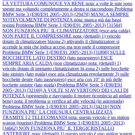
LA VETTURA COMUNQUE VA BENE nota: a volte le spie sono
spente ma voltando completamente a destra si riaccendono
Problema
BMW Serie 3 (E90/E91 2005>2013) [29478] MANCA SEMPRE
NOTEVOLMENTE DI POTENZA nota: manca già dai bassi
regimi
Problema BMW Serie 3 (E90/E91 2005>2013) [31584]
NON FUNZIONA PIU` IL CLIMATIZZATORE (esce aria calda),
NON PARTE IL COMPRESSORE nota: (dettagli) 1) veicolo
dotato di climatizzatore bizona 2) attivando il climatizzatore si
accende la spia che indica acceso ma non parte il compressore
Problema BMW Serie 3 (E90/E91 2005>2013) [31890] SULLE
BOCCHETTE LATO DESTRO (lato passeggero) ESCE
SEMPRE ARIA CALDA (non climatizzata) nota: (dettagli) 1)
veicolo dotato di impianto climatizzatore bi-zona 2) sulle bocchette
lato sinistro (lato guida) esce aria climatizzata regolarmente 3) sulle
bocchette destre (lato passeggero) esce aria con 10° in più delle
bochette sinistre (lato guida)
Problema BMW Serie 3 (E90/E91
2005>2013) [32169] A VOLTE SI AVVERTONO DEI CALI DI
POTENZA (spegnendo e riavviando il motore ricomincia ad andare
bene) nota: il problema si verifica ad alte velocità (in autostrada)
Problema BMW Serie 3 (E90/E91 2005>2013) [34216] NON
FUNZIONA PIU` LA CHIUSURA CENTRALIZZATA
TRAMITE I 2 TELECOMANDI nota: questo veicolo è un station
wagon (touring)
Problema BMW Serie 3 (E90/E91 2005>2013)
[34662] NON FUNZIONA PIU` IL TERGICRISTALLO
ANTERIORE nota: (dettagli) 1) questo veicolo è uno station wagon