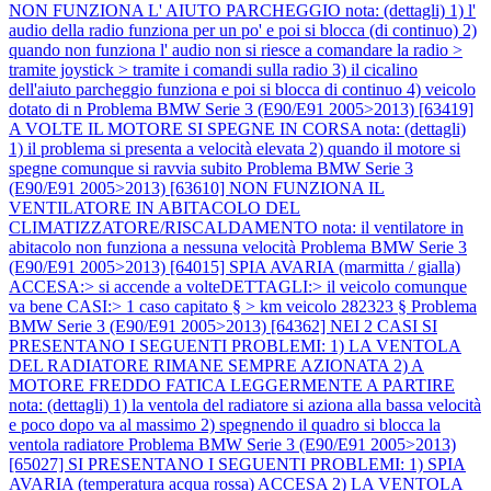
NON FUNZIONA L' AIUTO PARCHEGGIO nota: (dettagli) 1) l'
audio della radio funziona per un po' e poi si blocca (di continuo) 2)
quando non funziona l' audio non si riesce a comandare la radio >
tramite joystick > tramite i comandi sulla radio 3) il cicalino
dell'aiuto parcheggio funziona e poi si blocca di continuo 4) veicolo
dotato di n
Problema BMW Serie 3 (E90/E91 2005>2013) [63419]
A VOLTE IL MOTORE SI SPEGNE IN CORSA nota: (dettagli)
1) il problema si presenta a velocità elevata 2) quando il motore si
spegne comunque si ravvia subito
Problema BMW Serie 3
(E90/E91 2005>2013) [63610] NON FUNZIONA IL
VENTILATORE IN ABITACOLO DEL
CLIMATIZZATORE/RISCALDAMENTO nota: il ventilatore in
abitacolo non funziona a nessuna velocità
Problema BMW Serie 3
(E90/E91 2005>2013) [64015] SPIA AVARIA (marmitta / gialla)
ACCESA:> si accende a volteDETTAGLI:> il veicolo comunque
va bene CASI:> 1 caso capitato § > km veicolo 282323 §
Problema
BMW Serie 3 (E90/E91 2005>2013) [64362] NEI 2 CASI SI
PRESENTANO I SEGUENTI PROBLEMI: 1) LA VENTOLA
DEL RADIATORE RIMANE SEMPRE AZIONATA 2) A
MOTORE FREDDO FATICA LEGGERMENTE A PARTIRE
nota: (dettagli) 1) la ventola del radiatore si aziona alla bassa velocità
e poco dopo va al massimo 2) spegnendo il quadro si blocca la
ventola radiatore
Problema BMW Serie 3 (E90/E91 2005>2013)
[65027] SI PRESENTANO I SEGUENTI PROBLEMI: 1) SPIA
AVARIA (temperatura acqua rossa) ACCESA 2) LA VENTOLA