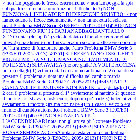
> non lampeggiano le frecce esternamente > non lampeggia la spia
sul quadro strumenti > non funziona il ticchettio 5) NON
FUNZIONA L'INDICATORE DI DIREZIONE SINISTRO: > non
lampeggiano le frecce esternamente > non lampeggia la spia sul
quad
Problema BMW Serie 3 (E90/E91 2005>2013) [45816] NON
FUNZIONANO PIU` I 2 FARI ANABBAGLIANTI ALLO
XENO nota: (dettagli) 1) veicolo dotato di fari allo xeno originali
bmw 2) inizialmente non funzionava un solo faro allo xeno dopo un
po` ha smesso di funzionare anche l`altro
Problema BMW Serie 3
(E90/E91 2005>2013) [46351] SI PRESENTANO I SEGUENTI
PROBLEMI: 1) A VOLTE MANCA NOTEVOLMENTE DI
POTENZA 2) SPIA AVARIA (motore gialla) A VOLTE ACCESA
nota: (dettagli) 1) vettura dotata di cambio automatico 2) quando si
presenta il problema si nota una difficoltà nel cambio marcia
Problema BMW Serie 3 (E90/E91 2005>2013) [46453] NEI 3
CASI A VOLTE IL MOTORE NON PARTE nota: (dettagli) 1) nei
2 casi il problema si presenta al 1° avviamento al mattino 2) quando
il motore non si avvia, insistendo, dopo un po' parte 3) in tentativo di
avviamento il motore gira ma non parte 4) in 1 caso il veicolo era
munito di cambio automatico
Problema BMW Serie 3 (E90/E91
2005>2013) [46578] NON FUNZIONA PIU`
L`ACCENDISIGARI nota: non gli arriva piu` corrente
Problema
BMW Serie 3 (E90/E91 2005>2013) [46892] SPIA AIRBAG
ROSSA SEMPRE ACCESA nota: questa vettura è un berlina
Problema BMW Serie 3 (E90/E91 2005>2013) [47002] NEI 2