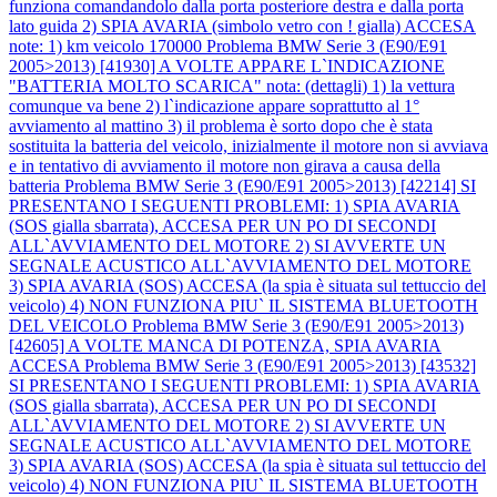
funziona comandandolo dalla porta posteriore destra e dalla porta
lato guida 2) SPIA AVARIA (simbolo vetro con ! gialla) ACCESA
note: 1) km veicolo 170000
Problema BMW Serie 3 (E90/E91
2005>2013) [41930] A VOLTE APPARE L`INDICAZIONE
"BATTERIA MOLTO SCARICA" nota: (dettagli) 1) la vettura
comunque va bene 2) l`indicazione appare soprattutto al 1°
avviamento al mattino 3) il problema è sorto dopo che è stata
sostituita la batteria del veicolo, inizialmente il motore non si avviava
e in tentativo di avviamento il motore non girava a causa della
batteria
Problema BMW Serie 3 (E90/E91 2005>2013) [42214] SI
PRESENTANO I SEGUENTI PROBLEMI: 1) SPIA AVARIA
(SOS gialla sbarrata), ACCESA PER UN PO DI SECONDI
ALL`AVVIAMENTO DEL MOTORE 2) SI AVVERTE UN
SEGNALE ACUSTICO ALL`AVVIAMENTO DEL MOTORE
3) SPIA AVARIA (SOS) ACCESA (la spia è situata sul tettuccio del
veicolo) 4) NON FUNZIONA PIU` IL SISTEMA BLUETOOTH
DEL VEICOLO
Problema BMW Serie 3 (E90/E91 2005>2013)
[42605] A VOLTE MANCA DI POTENZA, SPIA AVARIA
ACCESA
Problema BMW Serie 3 (E90/E91 2005>2013) [43532]
SI PRESENTANO I SEGUENTI PROBLEMI: 1) SPIA AVARIA
(SOS gialla sbarrata), ACCESA PER UN PO DI SECONDI
ALL`AVVIAMENTO DEL MOTORE 2) SI AVVERTE UN
SEGNALE ACUSTICO ALL`AVVIAMENTO DEL MOTORE
3) SPIA AVARIA (SOS) ACCESA (la spia è situata sul tettuccio del
veicolo) 4) NON FUNZIONA PIU` IL SISTEMA BLUETOOTH