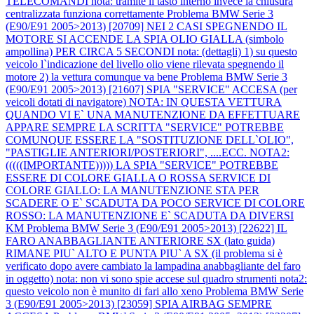
TELECOMANDI nota: tramite il tasto interno invece la chiusura
centralizzata funziona correttamente
Problema BMW Serie 3
(E90/E91 2005>2013) [20709] NEI 2 CASI SPEGNENDO IL
MOTORE SI ACCENDE LA SPIA OLIO GIALLA (simbolo
ampollina) PER CIRCA 5 SECONDI nota: (dettagli) 1) su questo
veicolo l`indicazione del livello olio viene rilevata spegnendo il
motore 2) la vettura comunque va bene
Problema BMW Serie 3
(E90/E91 2005>2013) [21607] SPIA "SERVICE" ACCESA (per
veicoli dotati di navigatore) NOTA: IN QUESTA VETTURA
QUANDO VI E` UNA MANUTENZIONE DA EFFETTUARE
APPARE SEMPRE LA SCRITTA "SERVICE" POTREBBE
COMUNQUE ESSERE LA "SOSTITUZIONE DELL`OLIO",
"PASTIGLIE ANTERIORI/POSTERIORI", ....ECC. NOTA2:
(((((IMPORTANTE))))) LA SPIA "SERVICE" POTREBBE
ESSERE DI COLORE GIALLA O ROSSA SERVICE DI
COLORE GIALLO: LA MANUTENZIONE STA PER
SCADERE O E` SCADUTA DA POCO SERVICE DI COLORE
ROSSO: LA MANUTENZIONE E` SCADUTA DA DIVERSI
KM
Problema BMW Serie 3 (E90/E91 2005>2013) [22622] IL
FARO ANABBAGLIANTE ANTERIORE SX (lato guida)
RIMANE PIU` ALTO E PUNTA PIU` A SX (il problema si è
verificato dopo avere cambiato la lampadina anabbagliante del faro
in oggetto) nota: non vi sono spie accese sul quadro strumenti nota2:
questo veicolo non è munito di fari allo xeno
Problema BMW Serie
3 (E90/E91 2005>2013) [23059] SPIA AIRBAG SEMPRE