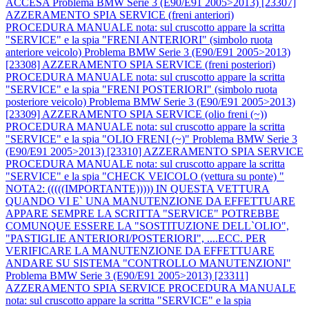
ACCESA
Problema BMW Serie 3 (E90/E91 2005>2013) [23307]
AZZERAMENTO SPIA SERVICE (freni anteriori)
PROCEDURA MANUALE nota: sul cruscotto appare la scritta
"SERVICE" e la spia "FRENI ANTERIORI" (simbolo ruota
anteriore veicolo)
Problema BMW Serie 3 (E90/E91 2005>2013)
[23308] AZZERAMENTO SPIA SERVICE (freni posteriori)
PROCEDURA MANUALE nota: sul cruscotto appare la scritta
"SERVICE" e la spia "FRENI POSTERIORI" (simbolo ruota
posteriore veicolo)
Problema BMW Serie 3 (E90/E91 2005>2013)
[23309] AZZERAMENTO SPIA SERVICE (olio freni (~))
PROCEDURA MANUALE nota: sul cruscotto appare la scritta
"SERVICE" e la spia "OLIO FRENI (~)"
Problema BMW Serie 3
(E90/E91 2005>2013) [23310] AZZERAMENTO SPIA SERVICE
PROCEDURA MANUALE nota: sul cruscotto appare la scritta
"SERVICE" e la spia "CHECK VEICOLO (vettura su ponte) "
NOTA2: (((((IMPORTANTE))))) IN QUESTA VETTURA
QUANDO VI E` UNA MANUTENZIONE DA EFFETTUARE
APPARE SEMPRE LA SCRITTA "SERVICE" POTREBBE
COMUNQUE ESSERE LA "SOSTITUZIONE DELL`OLIO",
"PASTIGLIE ANTERIORI/POSTERIORI", ....ECC. PER
VERIFICARE LA MANUTENZIONE DA EFFETTUARE
ANDARE SU SISTEMA "CONTROLLO MANUTENZIONI"
Problema BMW Serie 3 (E90/E91 2005>2013) [23311]
AZZERAMENTO SPIA SERVICE PROCEDURA MANUALE
nota: sul cruscotto appare la scritta "SERVICE" e la spia