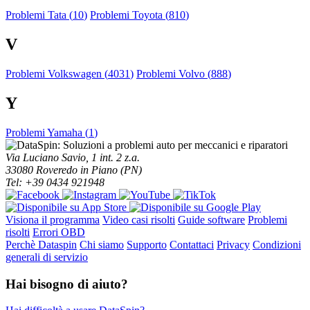
Problemi Tata (
10
)
Problemi Toyota (
810
)
V
Problemi Volkswagen (
4031
)
Problemi Volvo (
888
)
Y
Problemi Yamaha (
1
)
Via Luciano Savio, 1 int. 2 z.a.
33080 Roveredo in Piano (PN)
Tel: +39 0434 921948
Visiona il programma
Video casi risolti
Guide software
Problemi
risolti
Errori OBD
Perchè Dataspin
Chi siamo
Supporto
Contattaci
Privacy
Condizioni
generali di servizio
Hai bisogno di aiuto?