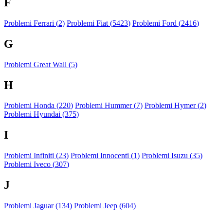
F
Problemi Ferrari (
2
)
Problemi Fiat (
5423
)
Problemi Ford (
2416
)
G
Problemi Great Wall (
5
)
H
Problemi Honda (
220
)
Problemi Hummer (
7
)
Problemi Hymer (
2
)
Problemi Hyundai (
375
)
I
Problemi Infiniti (
23
)
Problemi Innocenti (
1
)
Problemi Isuzu (
35
)
Problemi Iveco (
307
)
J
Problemi Jaguar (
134
)
Problemi Jeep (
604
)