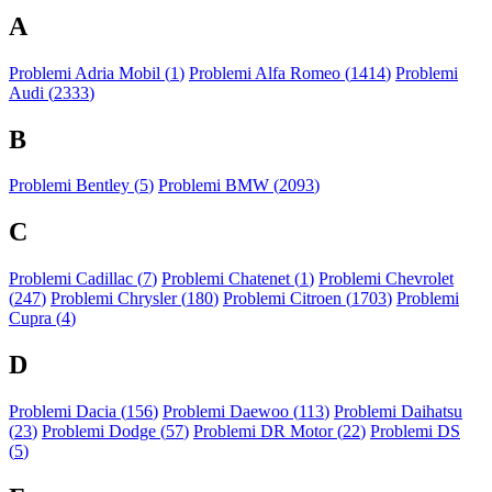
A
Problemi Adria Mobil (
1
)
Problemi Alfa Romeo (
1414
)
Problemi
Audi (
2333
)
B
Problemi Bentley (
5
)
Problemi BMW (
2093
)
C
Problemi Cadillac (
7
)
Problemi Chatenet (
1
)
Problemi Chevrolet
(
247
)
Problemi Chrysler (
180
)
Problemi Citroen (
1703
)
Problemi
Cupra (
4
)
D
Problemi Dacia (
156
)
Problemi Daewoo (
113
)
Problemi Daihatsu
(
23
)
Problemi Dodge (
57
)
Problemi DR Motor (
22
)
Problemi DS
(
5
)