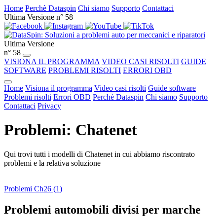
Home
Perchè Dataspin
Chi siamo
Supporto
Contattaci
Ultima Versione n° 58
Ultima Versione
n° 58
VISIONA IL PROGRAMMA
VIDEO CASI RISOLTI
GUIDE
SOFTWARE
PROBLEMI RISOLTI
ERRORI OBD
Home
Visiona il programma
Video casi risolti
Guide software
Problemi risolti
Errori OBD
Perchè Dataspin
Chi siamo
Supporto
Contattaci
Privacy
Problemi: Chatenet
Qui trovi tutti i modelli di Chatenet in cui abbiamo riscontrato
problemi e la relativa soluzione
Problemi Ch26 (
1
)
Problemi automobili divisi per marche