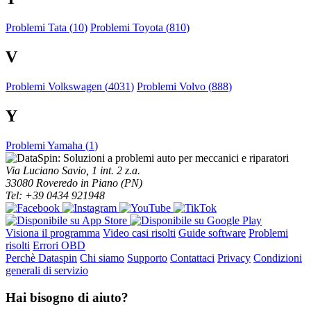
Problemi Tata (
10
)
Problemi Toyota (
810
)
V
Problemi Volkswagen (
4031
)
Problemi Volvo (
888
)
Y
Problemi Yamaha (
1
)
Via Luciano Savio, 1 int. 2 z.a.
33080 Roveredo in Piano (PN)
Tel: +39 0434 921948
Visiona il programma
Video casi risolti
Guide software
Problemi
risolti
Errori OBD
Perchè Dataspin
Chi siamo
Supporto
Contattaci
Privacy
Condizioni
generali di servizio
Hai bisogno di aiuto?