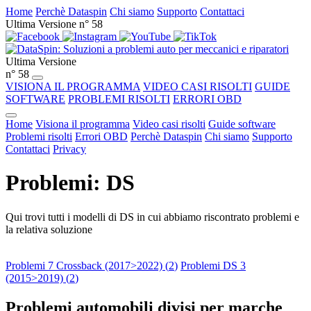
Home
Perchè Dataspin
Chi siamo
Supporto
Contattaci
Ultima Versione n° 58
Ultima Versione
n° 58
VISIONA IL PROGRAMMA
VIDEO CASI RISOLTI
GUIDE
SOFTWARE
PROBLEMI RISOLTI
ERRORI OBD
Home
Visiona il programma
Video casi risolti
Guide software
Problemi risolti
Errori OBD
Perchè Dataspin
Chi siamo
Supporto
Contattaci
Privacy
Problemi: DS
Qui trovi tutti i modelli di DS in cui abbiamo riscontrato problemi e
la relativa soluzione
Problemi 7 Crossback (2017>2022) (
2
)
Problemi DS 3
(2015>2019) (
2
)
Problemi automobili divisi per marche