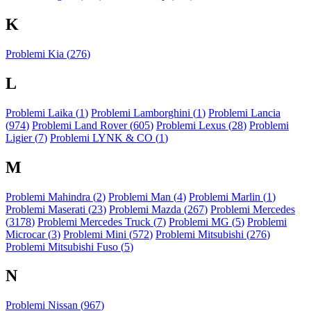
K
Problemi Kia (
276
)
L
Problemi Laika (
1
)
Problemi Lamborghini (
1
)
Problemi Lancia
(
974
)
Problemi Land Rover (
605
)
Problemi Lexus (
28
)
Problemi
Ligier (
7
)
Problemi LYNK & CO (
1
)
M
Problemi Mahindra (
2
)
Problemi Man (
4
)
Problemi Marlin (
1
)
Problemi Maserati (
23
)
Problemi Mazda (
267
)
Problemi Mercedes
(
3178
)
Problemi Mercedes Truck (
7
)
Problemi MG (
5
)
Problemi
Microcar (
3
)
Problemi Mini (
572
)
Problemi Mitsubishi (
276
)
Problemi Mitsubishi Fuso (
5
)
N
Problemi Nissan (
967
)