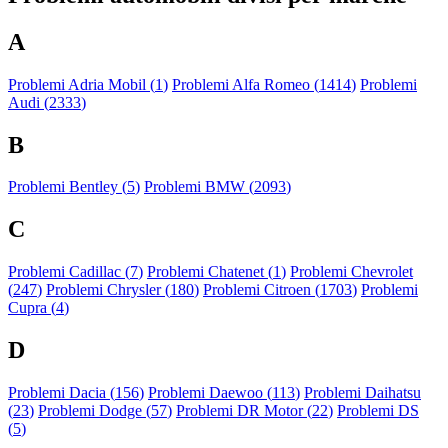
A
Problemi Adria Mobil (
1
)
Problemi Alfa Romeo (
1414
)
Problemi
Audi (
2333
)
B
Problemi Bentley (
5
)
Problemi BMW (
2093
)
C
Problemi Cadillac (
7
)
Problemi Chatenet (
1
)
Problemi Chevrolet
(
247
)
Problemi Chrysler (
180
)
Problemi Citroen (
1703
)
Problemi
Cupra (
4
)
D
Problemi Dacia (
156
)
Problemi Daewoo (
113
)
Problemi Daihatsu
(
23
)
Problemi Dodge (
57
)
Problemi DR Motor (
22
)
Problemi DS
(
5
)