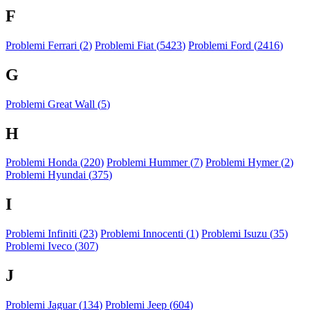
F
Problemi Ferrari (
2
)
Problemi Fiat (
5423
)
Problemi Ford (
2416
)
G
Problemi Great Wall (
5
)
H
Problemi Honda (
220
)
Problemi Hummer (
7
)
Problemi Hymer (
2
)
Problemi Hyundai (
375
)
I
Problemi Infiniti (
23
)
Problemi Innocenti (
1
)
Problemi Isuzu (
35
)
Problemi Iveco (
307
)
J
Problemi Jaguar (
134
)
Problemi Jeep (
604
)