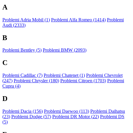
A
Problemi Adria Mobil (
1
)
Problemi Alfa Romeo (
1414
)
Problemi
Audi (
2333
)
B
Problemi Bentley (
5
)
Problemi BMW (
2093
)
C
Problemi Cadillac (
7
)
Problemi Chatenet (
1
)
Problemi Chevrolet
(
247
)
Problemi Chrysler (
180
)
Problemi Citroen (
1703
)
Problemi
Cupra (
4
)
D
Problemi Dacia (
156
)
Problemi Daewoo (
113
)
Problemi Daihatsu
(
23
)
Problemi Dodge (
57
)
Problemi DR Motor (
22
)
Problemi DS
(
5
)