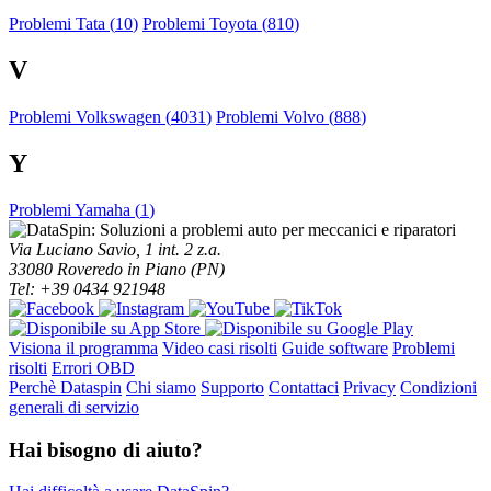
Problemi Tata (
10
)
Problemi Toyota (
810
)
V
Problemi Volkswagen (
4031
)
Problemi Volvo (
888
)
Y
Problemi Yamaha (
1
)
Via Luciano Savio, 1 int. 2 z.a.
33080 Roveredo in Piano (PN)
Tel: +39 0434 921948
Visiona il programma
Video casi risolti
Guide software
Problemi
risolti
Errori OBD
Perchè Dataspin
Chi siamo
Supporto
Contattaci
Privacy
Condizioni
generali di servizio
Hai bisogno di aiuto?