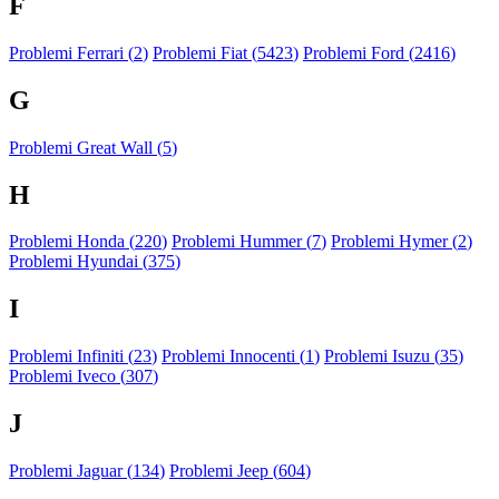
F
Problemi Ferrari (
2
)
Problemi Fiat (
5423
)
Problemi Ford (
2416
)
G
Problemi Great Wall (
5
)
H
Problemi Honda (
220
)
Problemi Hummer (
7
)
Problemi Hymer (
2
)
Problemi Hyundai (
375
)
I
Problemi Infiniti (
23
)
Problemi Innocenti (
1
)
Problemi Isuzu (
35
)
Problemi Iveco (
307
)
J
Problemi Jaguar (
134
)
Problemi Jeep (
604
)