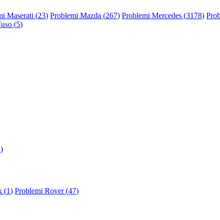
i Maserati (
23
)
Problemi Mazda (
267
)
Problemi Mercedes (
3178
)
Prob
Fuso (
5
)
3
)
 (
1
)
Problemi Rover (
47
)