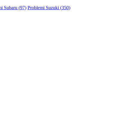
i Subaru (
97
)
Problemi Suzuki (
350
)