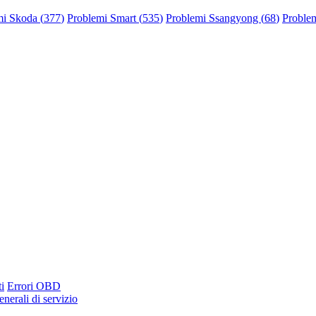
mi Skoda (
377
)
Problemi Smart (
535
)
Problemi Ssangyong (
68
)
Problem
i
Errori OBD
nerali di servizio