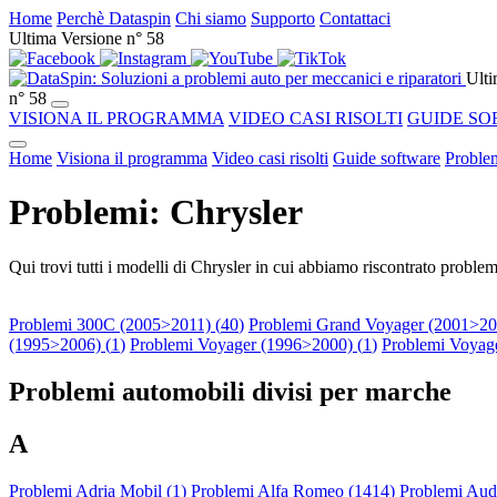
Home
Perchè Dataspin
Chi siamo
Supporto
Contattaci
Ultima Versione n° 58
Ulti
n° 58
VISIONA IL PROGRAMMA
VIDEO CASI RISOLTI
GUIDE SO
Home
Visiona il programma
Video casi risolti
Guide software
Problem
Problemi: Chrysler
Qui trovi tutti i modelli di Chrysler in cui abbiamo riscontrato problem
Problemi 300C (2005>2011) (
40
)
Problemi Grand Voyager (2001>20
(1995>2006) (
1
)
Problemi Voyager (1996>2000) (
1
)
Problemi Voyag
Problemi automobili divisi per marche
A
Problemi Adria Mobil (
1
)
Problemi Alfa Romeo (
1414
)
Problemi Audi