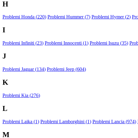
H
Problemi Honda (
220
)
Problemi Hummer (
7
)
Problemi Hymer (
2
)
Pr
I
Problemi Infiniti (
23
)
Problemi Innocenti (
1
)
Problemi Isuzu (
35
)
Prob
J
Problemi Jaguar (
134
)
Problemi Jeep (
604
)
K
Problemi Kia (
276
)
L
Problemi Laika (
1
)
Problemi Lamborghini (
1
)
Problemi Lancia (
974
)
M