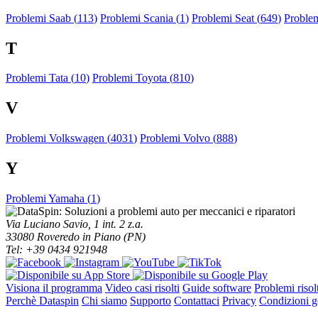
Problemi Saab (
113
)
Problemi Scania (
1
)
Problemi Seat (
649
)
Proble
T
Problemi Tata (
10
)
Problemi Toyota (
810
)
V
Problemi Volkswagen (
4031
)
Problemi Volvo (
888
)
Y
Problemi Yamaha (
1
)
Via Luciano Savio, 1 int. 2 z.a.
33080 Roveredo in Piano (PN)
Tel: +39 0434 921948
Visiona il programma
Video casi risolti
Guide software
Problemi risolt
Perchè Dataspin
Chi siamo
Supporto
Contattaci
Privacy
Condizioni ge