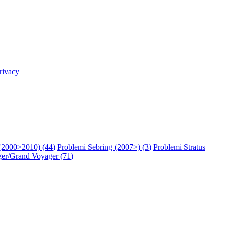
rivacy
 (2000>2010) (
44
)
Problemi Sebring (2007>) (
3
)
Problemi Stratus
er/Grand Voyager (
71
)