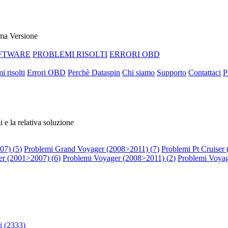
ma Versione
FTWARE
PROBLEMI RISOLTI
ERRORI OBD
i risolti
Errori OBD
Perchè Dataspin
Chi siamo
Supporto
Contattaci
P
i e la relativa soluzione
07) (
5
)
Problemi Grand Voyager (2008>2011) (
7
)
Problemi Pt Cruiser
er (2001>2007) (
6
)
Problemi Voyager (2008>2011) (
2
)
Problemi Voyag
 (
2333
)