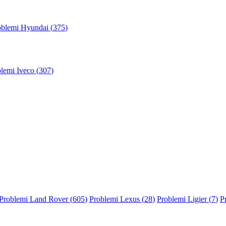
oblemi Hyundai (
375
)
lemi Iveco (
307
)
Problemi Land Rover (
605
)
Problemi Lexus (
28
)
Problemi Ligier (
7
)
P