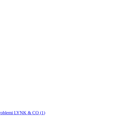
roblemi LYNK & CO (
1
)