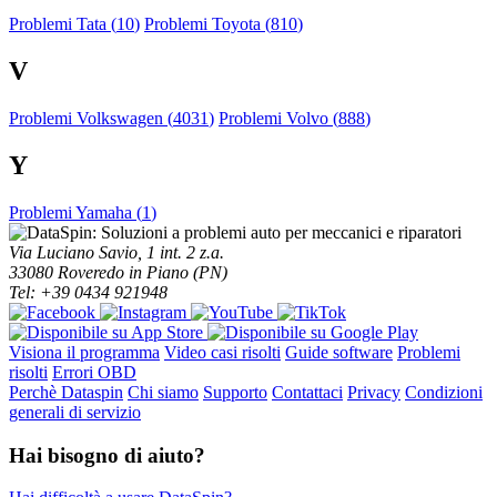
Problemi Tata (
10
)
Problemi Toyota (
810
)
V
Problemi Volkswagen (
4031
)
Problemi Volvo (
888
)
Y
Problemi Yamaha (
1
)
Via Luciano Savio, 1 int. 2 z.a.
33080 Roveredo in Piano (PN)
Tel: +39 0434 921948
Visiona il programma
Video casi risolti
Guide software
Problemi
risolti
Errori OBD
Perchè Dataspin
Chi siamo
Supporto
Contattaci
Privacy
Condizioni
generali di servizio
Hai bisogno di aiuto?