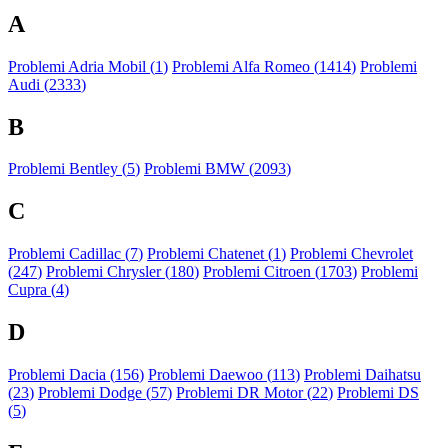
A
Problemi Adria Mobil (
1
)
Problemi Alfa Romeo (
1414
)
Problemi
Audi (
2333
)
B
Problemi Bentley (
5
)
Problemi BMW (
2093
)
C
Problemi Cadillac (
7
)
Problemi Chatenet (
1
)
Problemi Chevrolet
(
247
)
Problemi Chrysler (
180
)
Problemi Citroen (
1703
)
Problemi
Cupra (
4
)
D
Problemi Dacia (
156
)
Problemi Daewoo (
113
)
Problemi Daihatsu
(
23
)
Problemi Dodge (
57
)
Problemi DR Motor (
22
)
Problemi DS
(
5
)