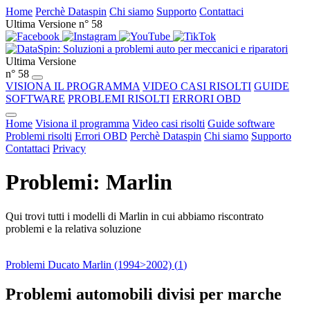
Home
Perchè Dataspin
Chi siamo
Supporto
Contattaci
Ultima Versione n° 58
Ultima Versione
n° 58
VISIONA IL PROGRAMMA
VIDEO CASI RISOLTI
GUIDE
SOFTWARE
PROBLEMI RISOLTI
ERRORI OBD
Home
Visiona il programma
Video casi risolti
Guide software
Problemi risolti
Errori OBD
Perchè Dataspin
Chi siamo
Supporto
Contattaci
Privacy
Problemi: Marlin
Qui trovi tutti i modelli di Marlin in cui abbiamo riscontrato
problemi e la relativa soluzione
Problemi Ducato Marlin (1994>2002) (
1
)
Problemi automobili divisi per marche