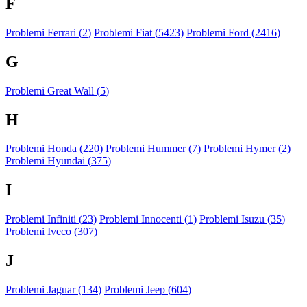
F
Problemi Ferrari (
2
)
Problemi Fiat (
5423
)
Problemi Ford (
2416
)
G
Problemi Great Wall (
5
)
H
Problemi Honda (
220
)
Problemi Hummer (
7
)
Problemi Hymer (
2
)
Problemi Hyundai (
375
)
I
Problemi Infiniti (
23
)
Problemi Innocenti (
1
)
Problemi Isuzu (
35
)
Problemi Iveco (
307
)
J
Problemi Jaguar (
134
)
Problemi Jeep (
604
)