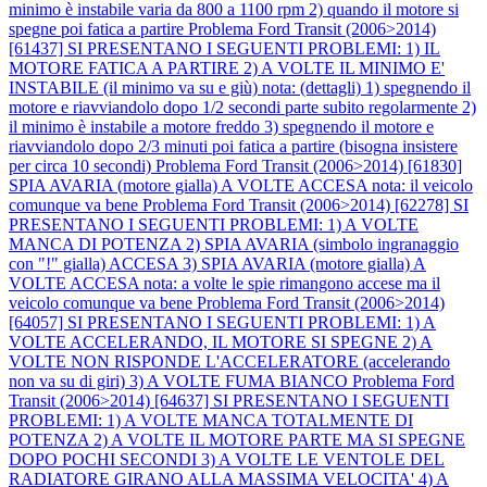
minimo è instabile varia da 800 a 1100 rpm 2) quando il motore si
spegne poi fatica a partire
Problema Ford Transit (2006>2014)
[61437] SI PRESENTANO I SEGUENTI PROBLEMI: 1) IL
MOTORE FATICA A PARTIRE 2) A VOLTE IL MINIMO E'
INSTABILE (il minimo va su e giù) nota: (dettagli) 1) spegnendo il
motore e riavviandolo dopo 1/2 secondi parte subito regolarmente 2)
il minimo è instabile a motore freddo 3) spegnendo il motore e
riavviandolo dopo 2/3 minuti poi fatica a partire (bisogna insistere
per circa 10 secondi)
Problema Ford Transit (2006>2014) [61830]
SPIA AVARIA (motore gialla) A VOLTE ACCESA nota: il veicolo
comunque va bene
Problema Ford Transit (2006>2014) [62278] SI
PRESENTANO I SEGUENTI PROBLEMI: 1) A VOLTE
MANCA DI POTENZA 2) SPIA AVARIA (simbolo ingranaggio
con "!" gialla) ACCESA 3) SPIA AVARIA (motore gialla) A
VOLTE ACCESA nota: a volte le spie rimangono accese ma il
veicolo comunque va bene
Problema Ford Transit (2006>2014)
[64057] SI PRESENTANO I SEGUENTI PROBLEMI: 1) A
VOLTE ACCELERANDO, IL MOTORE SI SPEGNE 2) A
VOLTE NON RISPONDE L'ACCELERATORE (accelerando
non va su di giri) 3) A VOLTE FUMA BIANCO
Problema Ford
Transit (2006>2014) [64637] SI PRESENTANO I SEGUENTI
PROBLEMI: 1) A VOLTE MANCA TOTALMENTE DI
POTENZA 2) A VOLTE IL MOTORE PARTE MA SI SPEGNE
DOPO POCHI SECONDI 3) A VOLTE LE VENTOLE DEL
RADIATORE GIRANO ALLA MASSIMA VELOCITA' 4) A