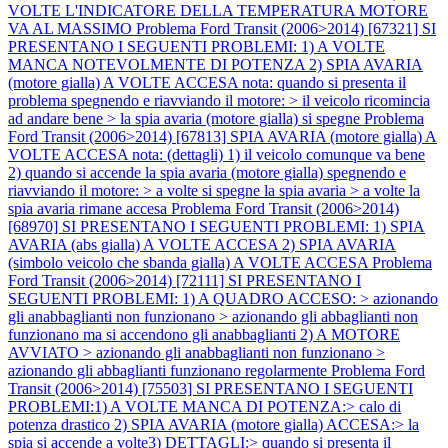
VOLTE L'INDICATORE DELLA TEMPERATURA MOTORE
VA AL MASSIMO
Problema Ford Transit (2006>2014) [67321] SI
PRESENTANO I SEGUENTI PROBLEMI: 1) A VOLTE
MANCA NOTEVOLMENTE DI POTENZA 2) SPIA AVARIA
(motore gialla) A VOLTE ACCESA nota: quando si presenta il
problema spegnendo e riavviando il motore: > il veicolo ricomincia
ad andare bene > la spia avaria (motore gialla) si spegne
Problema
Ford Transit (2006>2014) [67813] SPIA AVARIA (motore gialla) A
VOLTE ACCESA nota: (dettagli) 1) il veicolo comunque va bene
2) quando si accende la spia avaria (motore gialla) spegnendo e
riavviando il motore: > a volte si spegne la spia avaria > a volte la
spia avaria rimane accesa
Problema Ford Transit (2006>2014)
[68970] SI PRESENTANO I SEGUENTI PROBLEMI: 1) SPIA
AVARIA (abs gialla) A VOLTE ACCESA 2) SPIA AVARIA
(simbolo veicolo che sbanda gialla) A VOLTE ACCESA
Problema
Ford Transit (2006>2014) [72111] SI PRESENTANO I
SEGUENTI PROBLEMI: 1) A QUADRO ACCESO: > azionando
gli anabbaglianti non funzionano > azionando gli abbaglianti non
funzionano ma si accendono gli anabbaglianti 2) A MOTORE
AVVIATO > azionando gli anabbaglianti non funzionano >
azionando gli abbaglianti funzionano regolarmente
Problema Ford
Transit (2006>2014) [75503] SI PRESENTANO I SEGUENTI
PROBLEMI:1) A VOLTE MANCA DI POTENZA:> calo di
potenza drastico 2) SPIA AVARIA (motore gialla) ACCESA:> la
spia si accende a volte3) DETTAGLI:> quando si presenta il