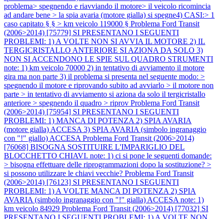
problema> spegnendo e riavviando il motore> il veicolo ricomincia
ad andare bene > la spia avaria (motore gialla) si spegne4) CASI:> 1
caso capitato § § > km veicolo 119000 §
Problema Ford Transit
(2006>2014) [75779] SI PRESENTANO I SEGUENTI
PROBLEMI: 1) A VOLTE NON SI AVVIA IL MOTORE 2) IL
TERGICRISTALLO ANTERIORE SI AZIONA DA SOLO 3)
NON SI ACCENDONO LE SPIE SUL QUADRO STRUMENTI
note: 1) km veicolo 70000 2) in tentativo di avviamento il motore
gira ma non parte 3) il problema si presenta nel seguente modo: >
spegnendo il motore e riprovando subito ad avviarlo > il motore non
parte > in tentativo di avviamento si aziona da solo il tergicristallo
anteriore > spegnendo il quadro > riprov
Problema Ford Transit
(2006>2014) [75954] SI PRESENTANO I SEGUENTI
PROBLEMI: 1) MANCA DI POTENZA 2) SPIA AVARIA
(motore gialla) ACCESA 3) SPIA AVARIA (simbolo ingranaggio
con "!" giallo) ACCESA
Problema Ford Transit (2006>2014)
[76068] BISOGNA SOSTITUIRE L'IMPARIGLIO DEL
BLOCCHETTO CHIAVI. note: 1) ci si pone le seguenti domande:
> bisogna effettuare delle riprogrammazioni dopo la sostituzione? >
si possono utilizzare le chiavi vecchie?
Problema Ford Transit
(2006>2014) [76123] SI PRESENTANO I SEGUENTI
PROBLEMI: 1) A VOLTE MANCA DI POTENZA 2) SPIA
AVARIA (simbolo ingranaggio con "!" gialla) ACCESA note: 1)
km veicolo 84929
Problema Ford Transit (2006>2014) [77032] SI
PRESENTANO I SEGUENTI PROBLEMI: 1) A VOLTE NON