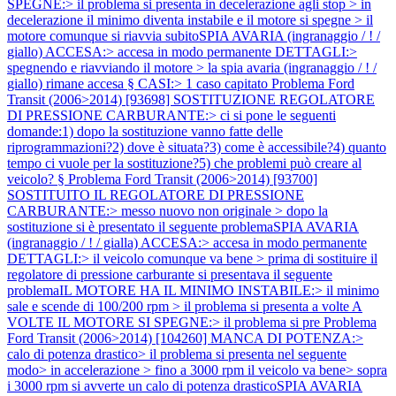
SPEGNE:> il problema si presenta in decelerazione agli stop > in
decelerazione il minimo diventa instabile e il motore si spegne > il
motore comunque si riavvia subitoSPIA AVARIA (ingranaggio / ! /
giallo) ACCESA:> accesa in modo permanente DETTAGLI:>
spegnendo e riavviando il motore > la spia avaria (ingranaggio / ! /
giallo) rimane accesa § CASI:> 1 caso capitato
Problema Ford
Transit (2006>2014) [93698] SOSTITUZIONE REGOLATORE
DI PRESSIONE CARBURANTE:> ci si pone le seguenti
domande:1) dopo la sostituzione vanno fatte delle
riprogrammazioni?2) dove è situata?3) come è accessibile?4) quanto
tempo ci vuole per la sostituzione?5) che problemi può creare al
veicolo? §
Problema Ford Transit (2006>2014) [93700]
SOSTITUITO IL REGOLATORE DI PRESSIONE
CARBURANTE:> messo nuovo non originale > dopo la
sostituzione si è presentato il seguente problemaSPIA AVARIA
(ingranaggio / ! / gialla) ACCESA:> accesa in modo permanente
DETTAGLI:> il veicolo comunque va bene > prima di sostituire il
regolatore di pressione carburante si presentava il seguente
problemaIL MOTORE HA IL MINIMO INSTABILE:> il minimo
sale e scende di 100/200 rpm > il problema si presenta a volte A
VOLTE IL MOTORE SI SPEGNE:> il problema si pre
Problema
Ford Transit (2006>2014) [104260] MANCA DI POTENZA:>
calo di potenza drastico> il problema si presenta nel seguente
modo> in accelerazione > fino a 3000 rpm il veicolo va bene> sopra
i 3000 rpm si avverte un calo di potenza drasticoSPIA AVARIA