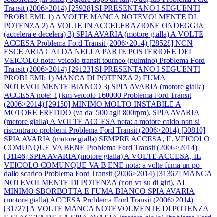
Transit (2006>2014) [25928] SI PRESENTANO I SEGUENTI
PROBLEMI: 1) A VOLTE MANCA NOTEVOLMENTE DI
POTENZA 2) A VOLTE IN ACCELERAZIONE ONDEGGIA
(accelera e decelera) 3) SPIA AVARIA (motore gialla) A VOLTE
ACCESA
Problema Ford Transit (2006>2014) [28528] NON
ESCE ARIA CALDA NELLA PARTE POSTERIORE DEL
VEICOLO nota: veicolo transit tourneo (pulmino)
Problema Ford
Transit (2006>2014) [29123] SI PRESENTANO I SEGUENTI
PROBLEMI: 1) MANCA DI POTENZA 2) FUMA
NOTEVOLMENTE BIANCO 3) SPIA AVARIA (motore gialla)
ACCESA note: 1) km veicolo 160000
Problema Ford Transit
(2006>2014) [29150] MINIMO MOLTO INSTABILE A
MOTORE FREDDO (va dai 500 agli 800rpm), SPIA AVARIA
(motore gialla) A VOLTE ACCESA nota: a motore caldo non si
riscontrano problemi
Problema Ford Transit (2006>2014) [30810]
SPIA AVARIA (motore gialla) SEMPRE ACCESA, IL VEICOLO
COMUNQUE VA BENE
Problema Ford Transit (2006>2014)
[31146] SPIA AVARIA (motore gialla) A VOLTE ACCESA, IL
VEICOLO COMUNQUE VA B ENE nota: a volte fuma un po`
dallo scarico
Problema Ford Transit (2006>2014) [31367] MANCA
NOTEVOLMENTE DI POTENZA (non va su di giri), AL
MINIMO SBORBOTTA E FUMA BIANCO SPIA AVARIA
(motore gialla) ACCESA
Problema Ford Transit (2006>2014)
[31727] A VOLTE MANCA NOTEVOLMENTE DI POTENZA