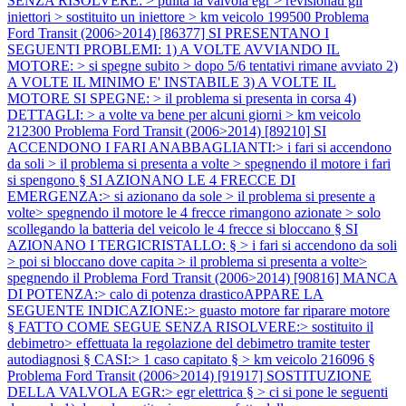
SENZA RISOLVERE: > pulita la valvola egr > revisionati gli
iniettori > sostituito un iniettore > km veicolo 199500
Problema
Ford Transit (2006>2014) [86377] SI PRESENTANO I
SEGUENTI PROBLEMI: 1) A VOLTE AVVIANDO IL
MOTORE: > si spegne subito > dopo 5/6 tentativi rimane avviato 2)
A VOLTE IL MINIMO E' INSTABILE 3) A VOLTE IL
MOTORE SI SPEGNE: > il problema si presenta in corsa 4)
DETTAGLI: > a volte va bene per alcuni giorni > km veicolo
212300
Problema Ford Transit (2006>2014) [89210] SI
ACCENDONO I FARI ANABBAGLIANTI:> i fari si accendono
da soli > il problema si presenta a volte > spegnendo il motore i fari
si spengono § SI AZIONANO LE 4 FRECCE DI
EMERGENZA:> si azionano da sole > il problema si presente a
volte> spegnendo il motore le 4 frecce rimangono azionate > solo
scollegando la batteria del veicolo le 4 frecce si bloccano § SI
AZIONANO I TERGICRISTALLO: § > i fari si accendono da soli
> poi si bloccano dove capita > il problema si presenta a volte>
spegnendo il
Problema Ford Transit (2006>2014) [90816] MANCA
DI POTENZA:> calo di potenza drasticoAPPARE LA
SEGUENTE INDICAZIONE:> guasto motore far riparare motore
§ FATTO COME SEGUE SENZA RISOLVERE:> sostituito il
debimetro> effettuata la regolazione del debimetro tramite tester
autodiagnosi § CASI:> 1 caso capitato § > km veicolo 216096 §
Problema Ford Transit (2006>2014) [91917] SOSTITUZIONE
DELLA VALVOLA EGR:> egr elettrica § > ci si pone le seguenti