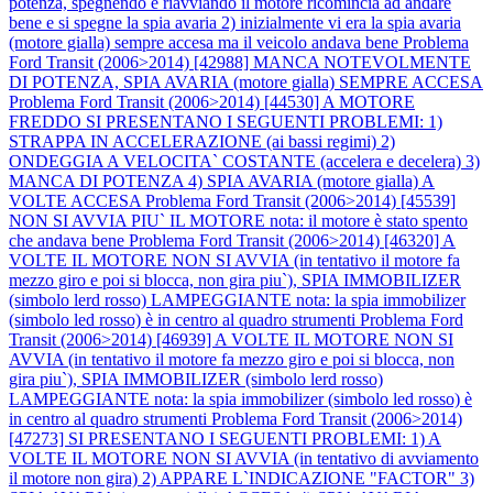
potenza, spegnendo e riavviando il motore ricomincia ad andare
bene e si spegne la spia avaria 2) inizialmente vi era la spia avaria
(motore gialla) sempre accesa ma il veicolo andava bene
Problema
Ford Transit (2006>2014) [42988] MANCA NOTEVOLMENTE
DI POTENZA, SPIA AVARIA (motore gialla) SEMPRE ACCESA
Problema Ford Transit (2006>2014) [44530] A MOTORE
FREDDO SI PRESENTANO I SEGUENTI PROBLEMI: 1)
STRAPPA IN ACCELERAZIONE (ai bassi regimi) 2)
ONDEGGIA A VELOCITA` COSTANTE (accelera e decelera) 3)
MANCA DI POTENZA 4) SPIA AVARIA (motore gialla) A
VOLTE ACCESA
Problema Ford Transit (2006>2014) [45539]
NON SI AVVIA PIU` IL MOTORE nota: il motore è stato spento
che andava bene
Problema Ford Transit (2006>2014) [46320] A
VOLTE IL MOTORE NON SI AVVIA (in tentativo il motore fa
mezzo giro e poi si blocca, non gira piu`), SPIA IMMOBILIZER
(simbolo lerd rosso) LAMPEGGIANTE nota: la spia immobilizer
(simbolo led rosso) è in centro al quadro strumenti
Problema Ford
Transit (2006>2014) [46939] A VOLTE IL MOTORE NON SI
AVVIA (in tentativo il motore fa mezzo giro e poi si blocca, non
gira piu`), SPIA IMMOBILIZER (simbolo lerd rosso)
LAMPEGGIANTE nota: la spia immobilizer (simbolo led rosso) è
in centro al quadro strumenti
Problema Ford Transit (2006>2014)
[47273] SI PRESENTANO I SEGUENTI PROBLEMI: 1) A
VOLTE IL MOTORE NON SI AVVIA (in tentativo di avviamento
il motore non gira) 2) APPARE L`INDICAZIONE "FACTOR" 3)