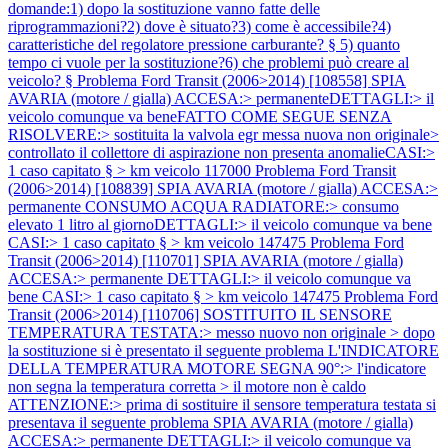
domande:1) dopo la sostituzione vanno fatte delle
riprogrammazioni?2) dove è situato?3) come è accessibile?4)
caratteristiche del regolatore pressione carburante? § 5) quanto
tempo ci vuole per la sostituzione?6) che problemi può creare al
veicolo? §
Problema Ford Transit (2006>2014) [108558] SPIA
AVARIA (motore / gialla) ACCESA:> permanenteDETTAGLI:> il
veicolo comunque va beneFATTO COME SEGUE SENZA
RISOLVERE:> sostituita la valvola egr messa nuova non originale>
controllato il collettore di aspirazione non presenta anomalieCASI:>
1 caso capitato § > km veicolo 117000
Problema Ford Transit
(2006>2014) [108839] SPIA AVARIA (motore / gialla) ACCESA:>
permanente CONSUMO ACQUA RADIATORE:> consumo
elevato 1 litro al giornoDETTAGLI:> il veicolo comunque va bene
CASI:> 1 caso capitato § > km veicolo 147475
Problema Ford
Transit (2006>2014) [110701] SPIA AVARIA (motore / gialla)
ACCESA:> permanente DETTAGLI:> il veicolo comunque va
bene CASI:> 1 caso capitato § > km veicolo 147475
Problema Ford
Transit (2006>2014) [110706] SOSTITUITO IL SENSORE
TEMPERATURA TESTATA:> messo nuovo non originale > dopo
la sostituzione si è presentato il seguente problema L'INDICATORE
DELLA TEMPERATURA MOTORE SEGNA 90°:> l'indicatore
non segna la temperatura corretta > il motore non è caldo
ATTENZIONE:> prima di sostituire il sensore temperatura testata si
presentava il seguente problema SPIA AVARIA (motore / gialla)
ACCESA:> permanente DETTAGLI:> il veicolo comunque va