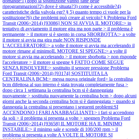
domande:1) dopo la sostituzione vanno fatte delle
riprogrammazioni?2) dove è situata?3) come è accessibile?4)
caratteristiche della valvola egr? § 5) quanto tempo ci vuole per la
sostituzione?6) che problemi può creare al veicolo? §
Problema Ford
Transit (2006>2014) [93086] NON SI AVVIA IL MOTORE:> in
tentativo di avviamento il motore gira ma non parte > il problema è
permanente > il motore si è spento in corsa SBORBOTTA:> a volte
il motore si avvia ma gira male NON RISPONDE
L'ACCELERATORE:> a volte il motore si avvia ma accelerando il
motore rimane al minimoIL MOTORE SI SPEGNE:> a volte il
motore si avvia ma accelerando > il motore sborbotta > non risponde
l'acceleratore > il motore si spegne § FATTO COME SEGUE
SENZA RISOLVERE:> sostituito il sensore pressione
Problema
Ford Transit (2006>2014) [93174] SOSTITUITA LA
CENTRALINA BCM:> messa nuova originale ford> la centralina
bcm difettosa al suo interno è stata trovata completamente fusa >
dopo circa 1 settimana la centralina bcm si è danneggiata
nuovamente > sostituita nuovamente la centralina bcm > dopo alcuni
giorni anche la seconda centralina bcm si è danneggiata > quando si
danneggia la centralina si presentano i seguenti problemi:SI
ACCENDONO I FARI ANABBAGLIANTI:> i fari si accendono
da soli > il problema si presenta a volte > spegnen
Problema Ford
Transit (2006>2014) [93658] IL MOTORE HA IL MINIMO
INSTABILE:> il minimo sale e scende di 100/200 rpm > il
problema si presenta a volte A VOLTE IL MOTORE SI