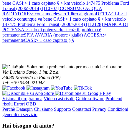
bene CASI:> 1 caso capitato § > km veicolo 147475
Problema Ford
Transit (2006>2014) [110707] CONSUMO ACQUA
RADIATORE:> consumo elevato 1 litro al giornoDETTAGLI:> il
veicolo comunque va bene CASI:> 1 caso capitato § > km veicolo
147475
Problema Ford Transit (2006>2014) [112128] MANCA DI
POTENZA:> calo di potenza drastico> il problema è
permanenteSPIA AVARIA (motore / gialla) ACCESA:>
permanenteCASI:> 1 caso capitato § §
Via Luciano Savio, 1 int. 2 z.a.
33080 Roveredo in Piano (PN)
Tel: +39 0434 921948
Visiona il programma
Video casi risolti
Guide software
Problemi
risolti
Errori OBD
Perchè Dataspin
Chi siamo
Supporto
Contattaci
Privacy
Condizioni
generali di servizio
Hai bisogno di aiuto?