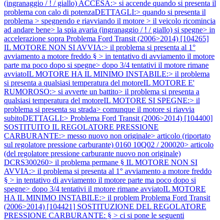
(ingranaggio / ! / giallo) ACCESA:> si accende quando si presenta il
problema con calo di potenzaDETTAGLI:> quando si presenta il
problema > spegnendo e riavviando il motore > il veicolo ricomincia
ad andare bene> la spia avaria (ingranaggio / ! / giallo) si spegne> in
accelerazione sopra
Problema Ford Transit (2006>2014) [104265]
IL MOTORE NON SI AVVIA:> il problema si presenta al 1°
avviamento a motore freddo § > in tentativo di avviamento il motore
parte ma poco dopo si spegne> dopo 3/4 tentativi il motore rimane
avviatoIL MOTORE HA IL MINIMO INSTABILE:> il problema
si presenta a qualsiasi temperatura del motoreIL MOTORE E'
RUMOROSO:> si avverte un battito> il problema si presenta a
qualsiasi temperatura del motoreIL MOTORE SI SPEGNE:> il
problema si presenta su strada> comunque il motore si riavvia
subitoDETTAGLI:>
Problema Ford Transit (2006>2014) [104400]
SOSTITUITO IL REGOLATORE PRESSIONE
CARBURANTE:> messo nuovo non originale> articolo (riportato
sul regolatore pressione carburante) 0160 10Q02 / 200020> articolo
(del regolatore pressione carburante nuovo non originale)
DCRS300260> il problema permane § IL MOTORE NON SI
AVVIA:> il problema si presenta al 1° avviamento a motore freddo
§ > in tentativo di avviamento il motore parte ma poco dopo si
spegne> dopo 3/4 tentativi il motore rimane avviatoIL MOTORE
HA IL MINIMO INSTABILE:> il problem
Problema Ford Transit
(2006>2014) [104421] SOSTITUZIONE DEL REGOLATORE
PRESSIONE CARBURANTE: § > ci si pone le seguenti