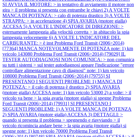
SI AVVIA IL MOTORE: > in tentativo di avviamento il motore non
gira > il problema si presenta con entrambe le chiavi 2) A VOLTE
MANCA DI POTENZA: > calo di potenza drastico 3) A VOLTE
STRAPPA: > in accelerazione 4) SPIA AVARIA (motore gialla)
ACCESA 5) A VOLTE L'INDICATORE DI DIREZIONE: >
esternamente lampeggia alla velocità corretta > in abitacolo la spia
lampeggia velocemente 6) A VOLTE L'INDICATORE DEL
CARBURANTE: > è inst
Problema Ford Transit (2006>2014)
[77364] MANCA NOTEVOLMENTE DI POTENZA note: 1) km
veicolo 143080
Problema Ford Transit (2006>2014) [79029] IL
TESTER AUTODIAGNOSI NON COMUNICA: > non comunica
su tutti i sistemi > sul tester autodiagnosi appare l'indicazione "errore
controllare alimentazione cavo di diagnosi" note: 1) km veicolo
108000
Problema Ford Transit (2006>2014) [79755] SI
PRESENTANO I SEGUENTI PROBLEMI: 1) MANCA DI
POTENZA: > il calo di potenza è drastico 2) SPIA AVARIA
(motore gialla) ACCESA note: 1) km veicolo 53000 2) a volte: > il
veicolo va bene > la spia avaria (motore gialla) si spegne
Problema
Ford Transit (2006>2014) [79931] SI PRESENTANO I
SEGUENTI PROBLEMI: 1) A VOLTE MANCA DI POTENZA
2) SPIA AVARIA (motore gialla) ACCESA 3) DETTAGLI: >
quando si presenta il problema > spegnendo e riavviando > il
veicolo ricomincia andare bene > la spia avaria (motore gialla) si
spegne note: 1) km veicolo 70000
Problema Ford Transit
(2006>2014) [80748] SPIA AVARIA (motore gialla) ACCESA: > il