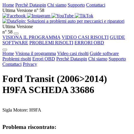
Home
Perchè Dataspin
Chi siamo
Supporto
Contattaci
Ultima Versione n° 58
Ultima Versione
n° 58
VISIONA IL PROGRAMMA
VIDEO CASI RISOLTI
GUIDE
SOFTWARE
PROBLEMI RISOLTI
ERRORI OBD
Home
Visiona il programma
Video casi risolti
Guide software
Problemi risolti
Errori OBD
Perchè Dataspin
Chi siamo
Supporto
Contattaci
Privacy
Ford Transit (2006>2014)
H9FA SCHEDA 33686
Sigla Motore: H9FA
Problema riscontrato: