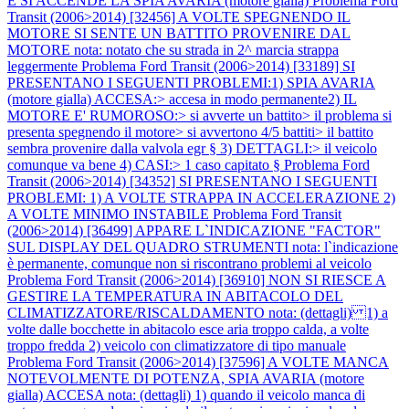
E SI ACCENDE LA SPIA AVARIA (motore gialla)
Problema Ford
Transit (2006>2014) [32456] A VOLTE SPEGNENDO IL
MOTORE SI SENTE UN BATTITO PROVENIRE DAL
MOTORE nota: notato che su strada in 2^ marcia strappa
leggermente
Problema Ford Transit (2006>2014) [33189] SI
PRESENTANO I SEGUENTI PROBLEMI:1) SPIA AVARIA
(motore gialla) ACCESA:> accesa in modo permanente2) IL
MOTORE E' RUMOROSO:> si avverte un battito> il problema si
presenta spegnendo il motore> si avvertono 4/5 battiti> il battito
sembra provenire dalla valvola egr § 3) DETTAGLI:> il veicolo
comunque va bene 4) CASI:> 1 caso capitato §
Problema Ford
Transit (2006>2014) [34352] SI PRESENTANO I SEGUENTI
PROBLEMI: 1) A VOLTE STRAPPA IN ACCELERAZIONE 2)
A VOLTE MINIMO INSTABILE
Problema Ford Transit
(2006>2014) [36499] APPARE L`INDICAZIONE "FACTOR"
SUL DISPLAY DEL QUADRO STRUMENTI nota: l`indicazione
è permanente, comunque non si riscontrano problemi al veicolo
Problema Ford Transit (2006>2014) [36910] NON SI RIESCE A
GESTIRE LA TEMPERATURA IN ABITACOLO DEL
CLIMATIZZATORE/RISCALDAMENTO nota: (dettagli) 1) a
volte dalle bocchette in abitacolo esce aria troppo calda, a volte
troppo fredda 2) veicolo con climatizzatore di tipo manuale
Problema Ford Transit (2006>2014) [37596] A VOLTE MANCA
NOTEVOLMENTE DI POTENZA, SPIA AVARIA (motore
gialla) ACCESA nota: (dettagli) 1) quando il veicolo manca di