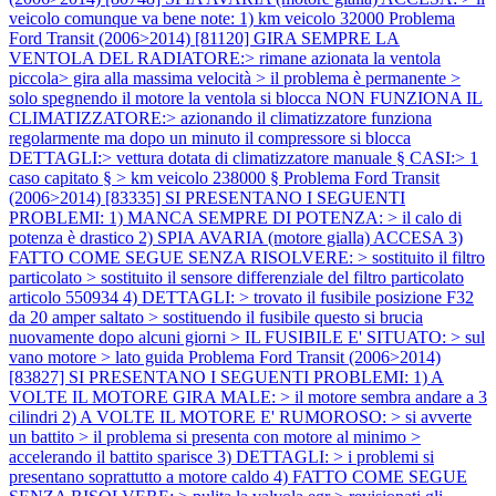
veicolo comunque va bene note: 1) km veicolo 32000
Problema
Ford Transit (2006>2014) [81120] GIRA SEMPRE LA
VENTOLA DEL RADIATORE:> rimane azionata la ventola
piccola> gira alla massima velocità > il problema è permanente >
solo spegnendo il motore la ventola si blocca NON FUNZIONA IL
CLIMATIZZATORE:> azionando il climatizzatore funziona
regolarmente ma dopo un minuto il compressore si blocca
DETTAGLI:> vettura dotata di climatizzatore manuale § CASI:> 1
caso capitato § > km veicolo 238000 §
Problema Ford Transit
(2006>2014) [83335] SI PRESENTANO I SEGUENTI
PROBLEMI: 1) MANCA SEMPRE DI POTENZA: > il calo di
potenza è drastico 2) SPIA AVARIA (motore gialla) ACCESA 3)
FATTO COME SEGUE SENZA RISOLVERE: > sostituito il filtro
particolato > sostituito il sensore differenziale del filtro particolato
articolo 550934 4) DETTAGLI: > trovato il fusibile posizione F32
da 20 amper saltato > sostituendo il fusibile questo si brucia
nuovamente dopo alcuni giorni > IL FUSIBILE E' SITUATO: > sul
vano motore > lato guida
Problema Ford Transit (2006>2014)
[83827] SI PRESENTANO I SEGUENTI PROBLEMI: 1) A
VOLTE IL MOTORE GIRA MALE: > il motore sembra andare a 3
cilindri 2) A VOLTE IL MOTORE E' RUMOROSO: > si avverte
un battito > il problema si presenta con motore al minimo >
accelerando il battito sparisce 3) DETTAGLI: > i problemi si
presentano soprattutto a motore caldo 4) FATTO COME SEGUE