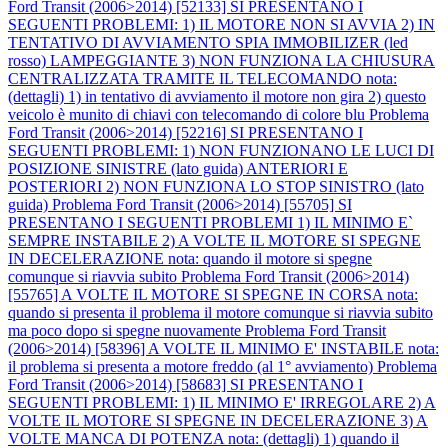
Ford Transit (2006>2014) [52133] SI PRESENTANO I
SEGUENTI PROBLEMI: 1) IL MOTORE NON SI AVVIA 2) IN
TENTATIVO DI AVVIAMENTO SPIA IMMOBILIZER (led
rosso) LAMPEGGIANTE 3) NON FUNZIONA LA CHIUSURA
CENTRALIZZATA TRAMITE IL TELECOMANDO nota:
(dettagli) 1) in tentativo di avviamento il motore non gira 2) questo
veicolo è munito di chiavi con telecomando di colore blu
Problema
Ford Transit (2006>2014) [52216] SI PRESENTANO I
SEGUENTI PROBLEMI: 1) NON FUNZIONANO LE LUCI DI
POSIZIONE SINISTRE (lato guida) ANTERIORI E
POSTERIORI 2) NON FUNZIONA LO STOP SINISTRO (lato
guida)
Problema Ford Transit (2006>2014) [55705] SI
PRESENTANO I SEGUENTI PROBLEMI 1) IL MINIMO E`
SEMPRE INSTABILE 2) A VOLTE IL MOTORE SI SPEGNE
IN DECELERAZIONE nota: quando il motore si spegne
comunque si riavvia subito
Problema Ford Transit (2006>2014)
[55765] A VOLTE IL MOTORE SI SPEGNE IN CORSA nota:
quando si presenta il problema il motore comunque si riavvia subito
ma poco dopo si spegne nuovamente
Problema Ford Transit
(2006>2014) [58396] A VOLTE IL MINIMO E' INSTABILE nota:
il problema si presenta a motore freddo (al 1° avviamento)
Problema
Ford Transit (2006>2014) [58683] SI PRESENTANO I
SEGUENTI PROBLEMI: 1) IL MINIMO E' IRREGOLARE 2) A
VOLTE IL MOTORE SI SPEGNE IN DECELERAZIONE 3) A
VOLTE MANCA DI POTENZA nota: (dettagli) 1) quando il