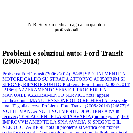
ABBIAMO LA SOLUZIONE AL
PROBLEMA!
N.B. Servizio dedicato agli autoriparatori
professionali
Problemi e soluzioni auto: Ford Transit
(2006>2014)
Problema Ford Transit (2006>2014) [8448] SPECIALMENTE A
MOTORE CALDO SU STRADA ATTORNO AI 3500RPM SI
SPEGNE, RIPARTE SUBITO
Problema Ford Transit (2006>2014)
[21669] AZZERAMENTO SERVICE PROCEDURA
MANUALE AZZERAMENTO SERVICE nota: appare
l`indicazione "MANUTENZIONE OLIO RICHIESTA" e si vede
una "I" gialla accesa
Problema Ford Transit (2006>2014) [24877] A
VOLTE MANCA NOTEVOLMENTE DI POTENZA (va in
recovery) E SI ACCENDE LA SPIA AVARIA (motore gialla), POI
IMPROVVISAMENTE LA SPIA AVARIA SI SPEGNE E IL
VEICOLO VA BENE nota: il problema si verifica con motore
sottosforzo (in salita) oppure dopo un lungo tragitto
Problema Ford