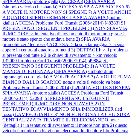
SPIA AVARIA (motore gialla) ACCESA 4) SPIA AVARIA
(simbolo veicolo che sbanda) ACCESA 5) SPIA ABS ACCESA 6)
A VOLTE IL MOTORE NON SI SPEGNE 7) A VOLTE ANCHE
A QUADRO SPENTO RIMANE LA SPIA AVARIA (motore
gialla) ACCESA
Problema Ford Transit (2006>2014) [48383] SI
PRESENTANO I SEGUENTI PROBLEMI: 1) NON SI AVVIA
IL MOTORE: > in tentativo di avviamento il motore non gira > il
motore è stato spento che andava bene 2) SPIA AVARIA
(immobilizer / led rosso) ACCESA: > la spia lampeggia > la spia
appare in centro al quadro strumenti 3) DETTAGLI: > il problema
si presenta con tutte e 2 le chiavi di avviamento > km veicolo
135000
Problema Ford Transit (2006>2014) [49884] SI
PRESENTANO I SEGUENTI PROBLEMI: 1) A VOLTE
MANCA DI POTENZA 2) SPIA AVARIA (simbolo di un
ingranaggio con ! gialla) A VOLTE ACCESA 3) A VOLTE FUMA
BIANCO DALLO SCARICO nota: a volte il veicolo va bene
Problema Ford Transit (2006>2014) [52024] A VOLTE STRAPPA,
SPIA AVARIA (motore gialla) ACCESA
Problema Ford Transit
(2006>2014) [52098] SI PRESENTANO I SEGUENTI
PROBLEMI: 1) IL MOTORE NON SI AVVIA 2) IN
TENTATIVO DI AVVIAMENTO SPIA IMMOBILIZER (led
rosso) LAMPEGGIANTE 3) NON FUNZIONA LA CHIUSURA
CENTRALIZZATA TRAMITE IL TELECOMANDO nota:
(dettagli) 1) in tentativo di avviamento il motore non gira 2) questo
veicolo è munito di chiavi con telecomando di colore blu
Problema