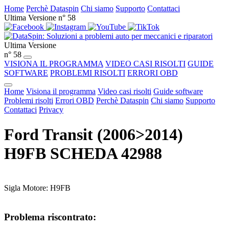
Home
Perchè Dataspin
Chi siamo
Supporto
Contattaci
Ultima Versione n° 58
Ultima Versione
n° 58
VISIONA IL PROGRAMMA
VIDEO CASI RISOLTI
GUIDE
SOFTWARE
PROBLEMI RISOLTI
ERRORI OBD
Home
Visiona il programma
Video casi risolti
Guide software
Problemi risolti
Errori OBD
Perchè Dataspin
Chi siamo
Supporto
Contattaci
Privacy
Ford Transit (2006>2014)
H9FB SCHEDA 42988
Sigla Motore: H9FB
Problema riscontrato: