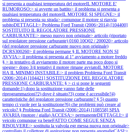
si presenta a qualsiasi temperatura del motoreIL MOTORE E'
RUMOROSO:> si avverte un battito> il problema si presenta a
qualsiasi temperatura del motoreIL MOTORE SI SPEGNE:> il
problema si presenta su strada> comunque il motore si riavvia
subitoDETTAGLI:>
Problema Ford Transit (2006>2014) [104400]
SOSTITUITO IL REGOLATORE PRESSIONE
CARBURANTE:> messo nuovo non originale> articolo (riportato
sul regolatore pressione carburante) 0160 10Q02 / 200020> articolo
(del regolatore pressione carburante nuovo non originale)
DCRS300260> il problema permane § IL MOTORE NON SI
AVVIA:> il problema si presenta al 1° avviamento a motore freddo
§ > in tentativo di avviamento il motore parte ma poco dopo si
spegne> dopo 3/4 tentativi il motore rimane avviatoIL MOTORE
HA IL MINIMO INSTABILE:> il problem
Problema Ford Transit
(2006>2014) [104421] SOSTITUZIONE DEL REGOLATORE
PRESSIONE CARBURANTE: § > ci si pone le seguenti
domande:1) dopo la sostituzione vanno fatte delle
riprogrammazioni?2) dove è situato?3) come è accessibile?4)
caratteristiche del regolatore pressione carburante? § 5) quanto
tempo ci vuole per la sostituzione?6) che problemi può creare al
veicolo? §
Problema Ford Transit (2006>2014) [108558] SPIA
AVARIA (motore / gialla) ACCESA:> permanenteDETTAGLI:> il
veicolo comunque va beneFATTO COME SEGUE SENZA
RISOLVERE:> sostituita la valvola egr messa nuova non originale>
controllato il collettore di aspirazione non presenta anomalieCASI:>