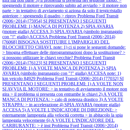
gira ma non parte 3) il problema si presenta nel seguente modo: >
spegnendo il motore e riprovando subito ad avviarlo > il motore non
parte > in tentativo di avviamento si aziona da solo il tergicristallo
anteriore > spegnendo il quadro > riprov
Problema Ford Transit
(2006>2014) [75954] SI PRESENTANO I SEGUENTI
PROBLEMI: 1) MANCA DI POTENZA 2) SPIA AVARIA
(motore gialla) ACCESA 3) SPIA AVARIA (simbolo ingranaggio
con "!" giallo) ACCESA
Problema Ford Transit (2006>2014)
[76068] BISOGNA SOSTITUIRE L'IMPARIGLIO DEL
BLOCCHETTO CHIAVI. note: 1) ci si pone le seguenti domande:
> bisogna effettuare delle riprogrammazioni dopo la sostituzione? >
si possono utilizzare le chiavi vecchie?
Problema Ford Transit
(2006>2014) [76123] SI PRESENTANO I SEGUENTI
PROBLEMI: 1) A VOLTE MANCA DI POTENZA 2) SPIA
AVARIA (simbolo ingranaggio con "!" gialla) ACCESA note: 1)
km veicolo 84929
Problema Ford Transit (2006>2014) [77032] SI
PRESENTANO I SEGUENTI PROBLEMI: 1) A VOLTE NON
SI AVVIA IL MOTORE: > in tentativo di avviamento il motore non
gira > il problema si presenta con entrambe le chiavi 2) A VOLTE
MANCA DI POTENZA: > calo di potenza drastico 3) A VOLTE
STRAPPA: > in accelerazione 4) SPIA AVARIA (motore gialla)
ACCESA 5) A VOLTE L'INDICATORE DI DIREZIONE: >
esternamente lampeggia alla velocità corretta > in abitacolo la spia
lampeggia velocemente 6) A VOLTE L'INDICATORE DEL
CARBURANTE: > è inst
Problema Ford Transit (2006>2014)