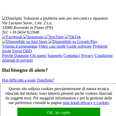
Via Luciano Savio, 1 int. 2 z.a.
33080 Roveredo in Piano (PN)
Tel: +39 0434 921948
Visiona il programma
Video casi risolti
Guide software
Problemi
risolti
Errori OBD
Perchè Dataspin
Chi siamo
Supporto
Contattaci
Privacy
Condizioni
generali di servizio
Hai bisogno di aiuto?
Hai difficoltà a usare DataSpin?
Clicca per la teleassistenza!
Questo sito utilizza cookies prevalentemente di natura tecnica
rilasciati dal titolare; sono tuttavia presenti anche cookies rilasciati
da soggetti terzi. Per maggiori informazioni e per la gestione delle
© 2003-2026 DataSpin è un marchio SpinelCar - Tutti i diritti
sue preferenze consulti la pagina
note legali privacy e cookies
riservati - È vietata la riproduzione anche parziale - Partita IVA
01854890934
OK, ho capito