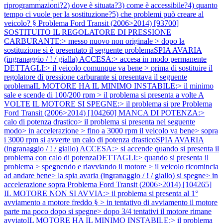
riprogrammazioni?2) dove è situata?3) come è accessibile?4) quanto
tempo ci vuole per la sostituzione?5) che problemi può creare al
veicolo? §
Problema Ford Transit (2006>2014) [93700]
SOSTITUITO IL REGOLATORE DI PRESSIONE
CARBURANTE:> messo nuovo non originale > dopo la
sostituzione si è presentato il seguente problemaSPIA AVARIA
(ingranaggio / ! / gialla) ACCESA:> accesa in modo permanente
DETTAGLI:> il veicolo comunque va bene > prima di sostituire il
regolatore di pressione carburante si presentava il seguente
problemaIL MOTORE HA IL MINIMO INSTABILE:> il minimo
sale e scende di 100/200 rpm > il problema si presenta a volte A
VOLTE IL MOTORE SI SPEGNE:> il problema si pre
Problema
Ford Transit (2006>2014) [104260] MANCA DI POTENZA:>
calo di potenza drastico> il problema si presenta nel seguente
modo> in accelerazione > fino a 3000 rpm il veicolo va bene> sopra
i 3000 rpm si avverte un calo di potenza drasticoSPIA AVARIA
(ingranaggio / ! / giallo) ACCESA:> si accende quando si presenta il
problema con calo di potenzaDETTAGLI:> quando si presenta il
problema > spegnendo e riavviando il motore > il veicolo ricomincia
ad andare bene> la spia avaria (ingranaggio / ! / giallo) si spegne> in
accelerazione sopra
Problema Ford Transit (2006>2014) [104265]
IL MOTORE NON SI AVVIA:> il problema si presenta al 1°
avviamento a motore freddo § > in tentativo di avviamento il motore
parte ma poco dopo si spegne> dopo 3/4 tentativi il motore rimane
avviatoIL MOTORE HA IL MINIMO INSTABILE:> il problema