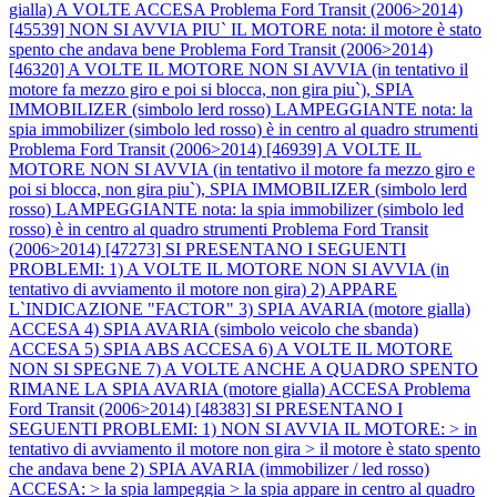
gialla) A VOLTE ACCESA
Problema Ford Transit (2006>2014)
[45539] NON SI AVVIA PIU` IL MOTORE nota: il motore è stato
spento che andava bene
Problema Ford Transit (2006>2014)
[46320] A VOLTE IL MOTORE NON SI AVVIA (in tentativo il
motore fa mezzo giro e poi si blocca, non gira piu`), SPIA
IMMOBILIZER (simbolo lerd rosso) LAMPEGGIANTE nota: la
spia immobilizer (simbolo led rosso) è in centro al quadro strumenti
Problema Ford Transit (2006>2014) [46939] A VOLTE IL
MOTORE NON SI AVVIA (in tentativo il motore fa mezzo giro e
poi si blocca, non gira piu`), SPIA IMMOBILIZER (simbolo lerd
rosso) LAMPEGGIANTE nota: la spia immobilizer (simbolo led
rosso) è in centro al quadro strumenti
Problema Ford Transit
(2006>2014) [47273] SI PRESENTANO I SEGUENTI
PROBLEMI: 1) A VOLTE IL MOTORE NON SI AVVIA (in
tentativo di avviamento il motore non gira) 2) APPARE
L`INDICAZIONE "FACTOR" 3) SPIA AVARIA (motore gialla)
ACCESA 4) SPIA AVARIA (simbolo veicolo che sbanda)
ACCESA 5) SPIA ABS ACCESA 6) A VOLTE IL MOTORE
NON SI SPEGNE 7) A VOLTE ANCHE A QUADRO SPENTO
RIMANE LA SPIA AVARIA (motore gialla) ACCESA
Problema
Ford Transit (2006>2014) [48383] SI PRESENTANO I
SEGUENTI PROBLEMI: 1) NON SI AVVIA IL MOTORE: > in
tentativo di avviamento il motore non gira > il motore è stato spento
che andava bene 2) SPIA AVARIA (immobilizer / led rosso)
ACCESA: > la spia lampeggia > la spia appare in centro al quadro