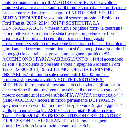
motore rimane al minimoIL MOTORE SI SPEGNE:> a volte il
motore si avvia ma accelerando > il motore sborbotta > non risponde
l'acceleratore > il motore si spegne § FATTO COME SEGUE
SENZA RISOLVERE:> sostituito il sensore pressione
Problema
Ford Transit (2006>2014) [93174] SOSTITUITA LA
CENTRALINA BCM:> messa nuova originale ford> la centralina
bcm difettosa al suo interno è stata trovata completamente fusa >
dopo circa 1 settimana la centralina bcm si è danneggiata
nuovamente > sostituita nuovamente la centralina bcm > dopo alcuni
giorni anche la seconda centralina bcm si è danneggiata > quando si
danneggia la centralina si presentano i seguenti problemi:SI
ACCENDONO I FARI ANABBAGLIANTI:> i fari si accendono
da soli > il problema si presenta a volte > spegnen
Problema Ford
Transit (2006>2014) [93658] IL MOTORE HA IL MINIMO
INSTABILE:> il minimo sale e scende di 100/200 rpm > il
problema si presenta a volte A VOLTE IL MOTORE SI
SPEGNE:> il problema si presenta in decelerazione agli stop > in
decelerazione il minimo diventa instabile e il motore si spegne > il
motore comunque si riavvia subitoSPIA AVARIA (ingranaggio / ! /
giallo) ACCESA:> accesa in modo permanente DETTAGLI:>
spegnendo e riavviando il motore > la spia avaria (ingranaggio / ! /
giallo) rimane accesa § CASI:> 1 caso capitato
Problema Ford
Transit (2006>2014) [93698] SOSTITUZIONE REGOLATORE
DI PRESSIONE CARBURANTE:> ci si pone le seguenti
domande:1) dopo la sostituzione vanno fatte delle