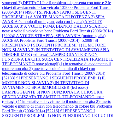
strumenti 3) DETTAGLI: > il problema si presenta con tutte e 2 le
chiavi di avviamento > km veicolo 135000
Problema Ford Transit
(2006>2014) [49884] SI PRESENTANO I SEGUENTI
PROBLEMI: 1) A VOLTE MANCA DI POTENZA 2) SPIA
AVARIA (simbolo di un ingranaggio con ! gialla) A VOLTE
ACCESA 3) A VOLTE FUMA BIANCO DALLO SCARICO
nota: a volte il veicolo va bene
Problema Ford Transit (2006>2014)
[52024] A VOLTE STRAPPA, SPIA AVARIA (motore gialla)
ACCESA
Problema Ford Transit (2006>2014) [52098] SI
PRESENTANO I SEGUENTI PROBLEMI: 1) IL MOTORE
NON SI AVVIA 2) IN TENTATIVO DI AVVIAMENTO SPIA
IMMOBILIZER (led rosso) LAMPEGGIANTE 3) NON
FUNZIONA LA CHIUSURA CENTRALIZZATA TRAMITE IL
TELECOMANDO nota: (dettagli) 1) in tentativo di avviamento il
motore non gira 2) questo veicolo è munito di chiavi con
telecomando di colore blu
Problema Ford Transit (2006>2014)
[52133] SI PRESENTANO I SEGUENTI PROBLEMI: 1) IL
MOTORE NON SI AVVIA 2) IN TENTATIVO DI
AVVIAMENTO SPIA IMMOBILIZER (led rosso)
LAMPEGGIANTE 3) NON FUNZIONA LA CHIUSURA
CENTRALIZZATA TRAMITE IL TELECOMANDO nota:
(dettagli) 1) in tentativo di avviamento il motore non gira 2) questo
veicolo è munito di chiavi con telecomando di colore blu
Problema
Ford Transit (2006>2014) [52216] SI PRESENTANO I
SEGUENTI PROBLEMI: 1) NON FUNZIONANO LE LUCI DI