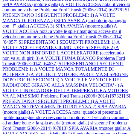
SPIA AVARIA (motore gialla) A VOLTE ACCESA nota: il veicolo
comunque va bene
Problema Ford Transit (2006>2014) [62278] SI
PRESENTANO I SEGUENTI PROBLEMI: 1) A VOLTE
MANCA DI POTENZA 2) SPIA AVARIA (simbolo ingranaggio
con "!" gialla) ACCESA 3) SPIA AVARIA (motore gialla) A
VOLTE ACCESA nota: a volte le spie rimangono accese ma il
veicolo comunque va bene
Problema Ford Transit (2006>2014)
[64057] SI PRESENTANO I SEGUENTI PROBLEMI: 1) A
VOLTE ACCELERANDO, IL MOTORE SI SPEGNE 2) A
VOLTE NON RISPONDE L'ACCELERATORE (accelerando
non va su di giri) 3) A VOLTE FUMA BIANCO
Problema Ford
Transit (2006>2014) [64637] SI PRESENTANO I SEGUENTI
PROBLEMI: 1) A VOLTE MANCA TOTALMENTE DI
POTENZA 2) A VOLTE IL MOTORE PARTE MA SI SPEGNE
DOPO POCHI SECONDI 3) A VOLTE LE VENTOLE DEL
RADIATORE GIRANO ALLA MASSIMA VELOCITA' 4) A
VOLTE L'INDICATORE DELLA TEMPERATURA MOTORE
VA AL MASSIMO
Problema Ford Transit (2006>2014) [67321] SI
PRESENTANO I SEGUENTI PROBLEMI: 1) A VOLTE
MANCA NOTEVOLMENTE DI POTENZA 2) SPIA AVARIA
(motore gialla) A VOLTE ACCESA nota: quando si presenta il
problema spegnendo e riavviando il motore: > il veicolo ricomincia
ad andare bene > la spia avaria (motore gialla) si spegne
Problema
Ford Transit (2006>2014) [67813] SPIA AVARIA (motore gialla) A
VOLTE ACCESA nota: (dettagli) 1) il veicolo comunque va bene