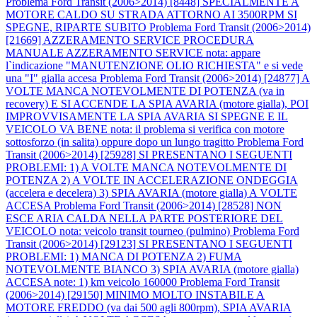
Problema Ford Transit (2006>2014) [8448] SPECIALMENTE A
MOTORE CALDO SU STRADA ATTORNO AI 3500RPM SI
SPEGNE, RIPARTE SUBITO
Problema Ford Transit (2006>2014)
[21669] AZZERAMENTO SERVICE PROCEDURA
MANUALE AZZERAMENTO SERVICE nota: appare
l`indicazione "MANUTENZIONE OLIO RICHIESTA" e si vede
una "I" gialla accesa
Problema Ford Transit (2006>2014) [24877] A
VOLTE MANCA NOTEVOLMENTE DI POTENZA (va in
recovery) E SI ACCENDE LA SPIA AVARIA (motore gialla), POI
IMPROVVISAMENTE LA SPIA AVARIA SI SPEGNE E IL
VEICOLO VA BENE nota: il problema si verifica con motore
sottosforzo (in salita) oppure dopo un lungo tragitto
Problema Ford
Transit (2006>2014) [25928] SI PRESENTANO I SEGUENTI
PROBLEMI: 1) A VOLTE MANCA NOTEVOLMENTE DI
POTENZA 2) A VOLTE IN ACCELERAZIONE ONDEGGIA
(accelera e decelera) 3) SPIA AVARIA (motore gialla) A VOLTE
ACCESA
Problema Ford Transit (2006>2014) [28528] NON
ESCE ARIA CALDA NELLA PARTE POSTERIORE DEL
VEICOLO nota: veicolo transit tourneo (pulmino)
Problema Ford
Transit (2006>2014) [29123] SI PRESENTANO I SEGUENTI
PROBLEMI: 1) MANCA DI POTENZA 2) FUMA
NOTEVOLMENTE BIANCO 3) SPIA AVARIA (motore gialla)
ACCESA note: 1) km veicolo 160000
Problema Ford Transit
(2006>2014) [29150] MINIMO MOLTO INSTABILE A
MOTORE FREDDO (va dai 500 agli 800rpm), SPIA AVARIA