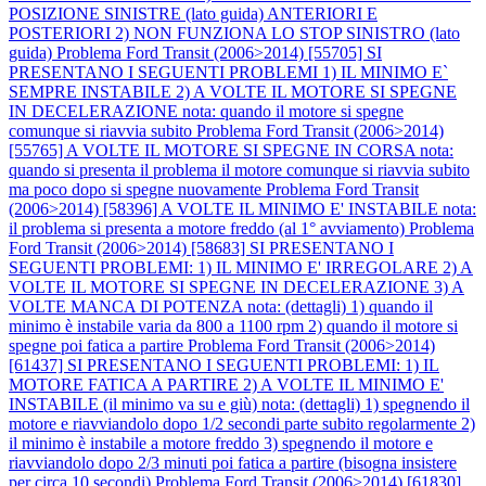
POSIZIONE SINISTRE (lato guida) ANTERIORI E
POSTERIORI 2) NON FUNZIONA LO STOP SINISTRO (lato
guida)
Problema Ford Transit (2006>2014) [55705] SI
PRESENTANO I SEGUENTI PROBLEMI 1) IL MINIMO E`
SEMPRE INSTABILE 2) A VOLTE IL MOTORE SI SPEGNE
IN DECELERAZIONE nota: quando il motore si spegne
comunque si riavvia subito
Problema Ford Transit (2006>2014)
[55765] A VOLTE IL MOTORE SI SPEGNE IN CORSA nota:
quando si presenta il problema il motore comunque si riavvia subito
ma poco dopo si spegne nuovamente
Problema Ford Transit
(2006>2014) [58396] A VOLTE IL MINIMO E' INSTABILE nota:
il problema si presenta a motore freddo (al 1° avviamento)
Problema
Ford Transit (2006>2014) [58683] SI PRESENTANO I
SEGUENTI PROBLEMI: 1) IL MINIMO E' IRREGOLARE 2) A
VOLTE IL MOTORE SI SPEGNE IN DECELERAZIONE 3) A
VOLTE MANCA DI POTENZA nota: (dettagli) 1) quando il
minimo è instabile varia da 800 a 1100 rpm 2) quando il motore si
spegne poi fatica a partire
Problema Ford Transit (2006>2014)
[61437] SI PRESENTANO I SEGUENTI PROBLEMI: 1) IL
MOTORE FATICA A PARTIRE 2) A VOLTE IL MINIMO E'
INSTABILE (il minimo va su e giù) nota: (dettagli) 1) spegnendo il
motore e riavviandolo dopo 1/2 secondi parte subito regolarmente 2)
il minimo è instabile a motore freddo 3) spegnendo il motore e
riavviandolo dopo 2/3 minuti poi fatica a partire (bisogna insistere
per circa 10 secondi)
Problema Ford Transit (2006>2014) [61830]