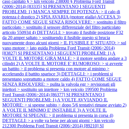
caso capitato § > km veicolo 238000 §
Problema Ford Transit
(2006>2014) [83335] SI PRESENTANO I SEGUENTI
PROBLEMI: 1) MANCA SEMPRE DI POTENZA: > il calo di
potenza è drastico 2) SPIA AVARIA (motore gialla) ACCESA 3)
FATTO COME SEGUE SENZA RISOLVERE: > sostituito il filtro
particolato > sostituito il sensore differenziale del filtro particolato
articolo 550934 4) DETTAGLI: > trovato il fusibile posizione F32
da 20 amper saltato > sostituendo il fusibile questo si brucia
nuovamente dopo alcuni giorni > IL FUSIBILE E' SITUATO: > sul
vano motore > lato guida
Problema Ford Transit (2006>2014)
[83827] SI PRESENTANO I SEGUENTI PROBLEMI: 1) A
VOLTE IL MOTORE GIRA MALE: > il motore sembra andare a 3
cilindri 2) A VOLTE IL MOTORE E' RUMOROSO: > si avverte
un battito > il problema si presenta con motore al minimo >
accelerando il battito sparisce 3) DETTAGLI: > i problemi si
presentano soprattutto a motore caldo 4) FATTO COME SEGUE
SENZA RISOLVERE: > pulita la valvola egr > revisionati gli
iniettori > sostituito un iniettore > km veicolo 199500
Problema
Ford Transit (2006>2014) [86377] SI PRESENTANO I
SEGUENTI PROBLEMI: 1) A VOLTE AVVIANDO IL
MOTORE: > si spegne subito > dopo 5/6 tentativi rimane avviato 2)
A VOLTE IL MINIMO E' INSTABILE 3) A VOLTE IL
MOTORE SI SPEGNE: > il problema si presenta in corsa 4)
DETTAGLI: > a volte va bene per alcuni giorni > km veicolo
212300
Problema Ford Transit (2006>2014) [89210] SI