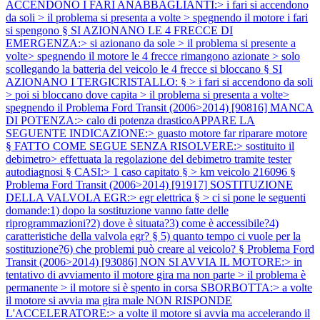
ACCENDONO I FARI ANABBAGLIANTI:> i fari si accendono
da soli > il problema si presenta a volte > spegnendo il motore i fari
si spengono § SI AZIONANO LE 4 FRECCE DI
EMERGENZA:> si azionano da sole > il problema si presente a
volte> spegnendo il motore le 4 frecce rimangono azionate > solo
scollegando la batteria del veicolo le 4 frecce si bloccano § SI
AZIONANO I TERGICRISTALLO: § > i fari si accendono da soli
> poi si bloccano dove capita > il problema si presenta a volte>
spegnendo il
Problema Ford Transit (2006>2014) [90816] MANCA
DI POTENZA:> calo di potenza drasticoAPPARE LA
SEGUENTE INDICAZIONE:> guasto motore far riparare motore
§ FATTO COME SEGUE SENZA RISOLVERE:> sostituito il
debimetro> effettuata la regolazione del debimetro tramite tester
autodiagnosi § CASI:> 1 caso capitato § > km veicolo 216096 §
Problema Ford Transit (2006>2014) [91917] SOSTITUZIONE
DELLA VALVOLA EGR:> egr elettrica § > ci si pone le seguenti
domande:1) dopo la sostituzione vanno fatte delle
riprogrammazioni?2) dove è situata?3) come è accessibile?4)
caratteristiche della valvola egr? § 5) quanto tempo ci vuole per la
sostituzione?6) che problemi può creare al veicolo? §
Problema Ford
Transit (2006>2014) [93086] NON SI AVVIA IL MOTORE:> in
tentativo di avviamento il motore gira ma non parte > il problema è
permanente > il motore si è spento in corsa SBORBOTTA:> a volte
il motore si avvia ma gira male NON RISPONDE
L'ACCELERATORE:> a volte il motore si avvia ma accelerando il