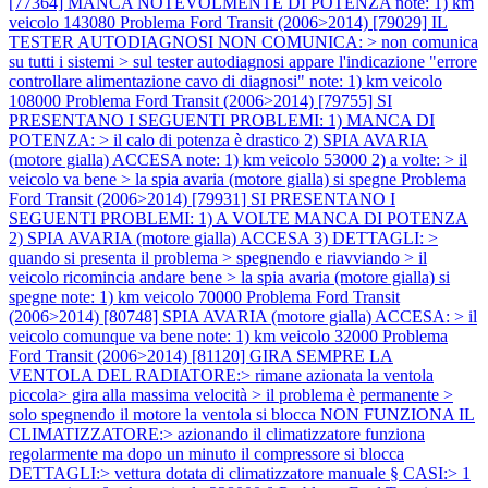
[77364] MANCA NOTEVOLMENTE DI POTENZA note: 1) km
veicolo 143080
Problema Ford Transit (2006>2014) [79029] IL
TESTER AUTODIAGNOSI NON COMUNICA: > non comunica
su tutti i sistemi > sul tester autodiagnosi appare l'indicazione "errore
controllare alimentazione cavo di diagnosi" note: 1) km veicolo
108000
Problema Ford Transit (2006>2014) [79755] SI
PRESENTANO I SEGUENTI PROBLEMI: 1) MANCA DI
POTENZA: > il calo di potenza è drastico 2) SPIA AVARIA
(motore gialla) ACCESA note: 1) km veicolo 53000 2) a volte: > il
veicolo va bene > la spia avaria (motore gialla) si spegne
Problema
Ford Transit (2006>2014) [79931] SI PRESENTANO I
SEGUENTI PROBLEMI: 1) A VOLTE MANCA DI POTENZA
2) SPIA AVARIA (motore gialla) ACCESA 3) DETTAGLI: >
quando si presenta il problema > spegnendo e riavviando > il
veicolo ricomincia andare bene > la spia avaria (motore gialla) si
spegne note: 1) km veicolo 70000
Problema Ford Transit
(2006>2014) [80748] SPIA AVARIA (motore gialla) ACCESA: > il
veicolo comunque va bene note: 1) km veicolo 32000
Problema
Ford Transit (2006>2014) [81120] GIRA SEMPRE LA
VENTOLA DEL RADIATORE:> rimane azionata la ventola
piccola> gira alla massima velocità > il problema è permanente >
solo spegnendo il motore la ventola si blocca NON FUNZIONA IL
CLIMATIZZATORE:> azionando il climatizzatore funziona
regolarmente ma dopo un minuto il compressore si blocca
DETTAGLI:> vettura dotata di climatizzatore manuale § CASI:> 1