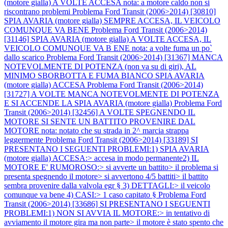
(motore gialla) A VOLTE ACCESA nota: a motore caldo non si
riscontrano problemi
Problema Ford Transit (2006>2014) [30810]
SPIA AVARIA (motore gialla) SEMPRE ACCESA, IL VEICOLO
COMUNQUE VA BENE
Problema Ford Transit (2006>2014)
[31146] SPIA AVARIA (motore gialla) A VOLTE ACCESA, IL
VEICOLO COMUNQUE VA B ENE nota: a volte fuma un po`
dallo scarico
Problema Ford Transit (2006>2014) [31367] MANCA
NOTEVOLMENTE DI POTENZA (non va su di giri), AL
MINIMO SBORBOTTA E FUMA BIANCO SPIA AVARIA
(motore gialla) ACCESA
Problema Ford Transit (2006>2014)
[31727] A VOLTE MANCA NOTEVOLMENTE DI POTENZA
E SI ACCENDE LA SPIA AVARIA (motore gialla)
Problema Ford
Transit (2006>2014) [32456] A VOLTE SPEGNENDO IL
MOTORE SI SENTE UN BATTITO PROVENIRE DAL
MOTORE nota: notato che su strada in 2^ marcia strappa
leggermente
Problema Ford Transit (2006>2014) [33189] SI
PRESENTANO I SEGUENTI PROBLEMI:1) SPIA AVARIA
(motore gialla) ACCESA:> accesa in modo permanente2) IL
MOTORE E' RUMOROSO:> si avverte un battito> il problema si
presenta spegnendo il motore> si avvertono 4/5 battiti> il battito
sembra provenire dalla valvola egr § 3) DETTAGLI:> il veicolo
comunque va bene 4) CASI:> 1 caso capitato §
Problema Ford
Transit (2006>2014) [33686] SI PRESENTANO I SEGUENTI
PROBLEMI:1) NON SI AVVIA IL MOTORE:> in tentativo di
avviamento il motore gira ma non parte> il motore è stato spento che