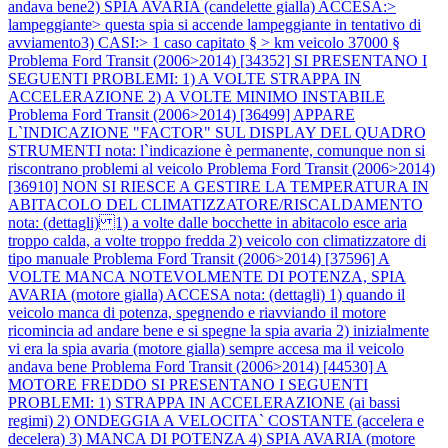
andava bene2) SPIA AVARIA (candelette gialla) ACCESA:>
lampeggiante> questa spia si accende lampeggiante in tentativo di
avviamento3) CASI:> 1 caso capitato § > km veicolo 37000 §
Problema Ford Transit (2006>2014) [34352] SI PRESENTANO I
SEGUENTI PROBLEMI: 1) A VOLTE STRAPPA IN
ACCELERAZIONE 2) A VOLTE MINIMO INSTABILE
Problema Ford Transit (2006>2014) [36499] APPARE
L`INDICAZIONE "FACTOR" SUL DISPLAY DEL QUADRO
STRUMENTI nota: l`indicazione è permanente, comunque non si
riscontrano problemi al veicolo
Problema Ford Transit (2006>2014)
[36910] NON SI RIESCE A GESTIRE LA TEMPERATURA IN
ABITACOLO DEL CLIMATIZZATORE/RISCALDAMENTO
nota: (dettagli) 1) a volte dalle bocchette in abitacolo esce aria
troppo calda, a volte troppo fredda 2) veicolo con climatizzatore di
tipo manuale
Problema Ford Transit (2006>2014) [37596] A
VOLTE MANCA NOTEVOLMENTE DI POTENZA, SPIA
AVARIA (motore gialla) ACCESA nota: (dettagli) 1) quando il
veicolo manca di potenza, spegnendo e riavviando il motore
ricomincia ad andare bene e si spegne la spia avaria 2) inizialmente
vi era la spia avaria (motore gialla) sempre accesa ma il veicolo
andava bene
Problema Ford Transit (2006>2014) [44530] A
MOTORE FREDDO SI PRESENTANO I SEGUENTI
PROBLEMI: 1) STRAPPA IN ACCELERAZIONE (ai bassi
regimi) 2) ONDEGGIA A VELOCITA` COSTANTE (accelera e
decelera) 3) MANCA DI POTENZA 4) SPIA AVARIA (motore