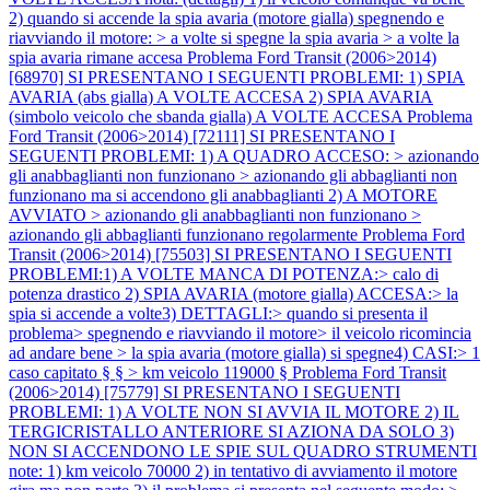
2) quando si accende la spia avaria (motore gialla) spegnendo e
riavviando il motore: > a volte si spegne la spia avaria > a volte la
spia avaria rimane accesa
Problema Ford Transit (2006>2014)
[68970] SI PRESENTANO I SEGUENTI PROBLEMI: 1) SPIA
AVARIA (abs gialla) A VOLTE ACCESA 2) SPIA AVARIA
(simbolo veicolo che sbanda gialla) A VOLTE ACCESA
Problema
Ford Transit (2006>2014) [72111] SI PRESENTANO I
SEGUENTI PROBLEMI: 1) A QUADRO ACCESO: > azionando
gli anabbaglianti non funzionano > azionando gli abbaglianti non
funzionano ma si accendono gli anabbaglianti 2) A MOTORE
AVVIATO > azionando gli anabbaglianti non funzionano >
azionando gli abbaglianti funzionano regolarmente
Problema Ford
Transit (2006>2014) [75503] SI PRESENTANO I SEGUENTI
PROBLEMI:1) A VOLTE MANCA DI POTENZA:> calo di
potenza drastico 2) SPIA AVARIA (motore gialla) ACCESA:> la
spia si accende a volte3) DETTAGLI:> quando si presenta il
problema> spegnendo e riavviando il motore> il veicolo ricomincia
ad andare bene > la spia avaria (motore gialla) si spegne4) CASI:> 1
caso capitato § § > km veicolo 119000 §
Problema Ford Transit
(2006>2014) [75779] SI PRESENTANO I SEGUENTI
PROBLEMI: 1) A VOLTE NON SI AVVIA IL MOTORE 2) IL
TERGICRISTALLO ANTERIORE SI AZIONA DA SOLO 3)
NON SI ACCENDONO LE SPIE SUL QUADRO STRUMENTI
note: 1) km veicolo 70000 2) in tentativo di avviamento il motore