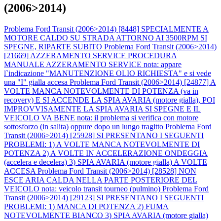
(2006>2014)
Problema Ford Transit (2006>2014) [8448] SPECIALMENTE A
MOTORE CALDO SU STRADA ATTORNO AI 3500RPM SI
SPEGNE, RIPARTE SUBITO
Problema Ford Transit (2006>2014)
[21669] AZZERAMENTO SERVICE PROCEDURA
MANUALE AZZERAMENTO SERVICE nota: appare
l`indicazione "MANUTENZIONE OLIO RICHIESTA" e si vede
una "I" gialla accesa
Problema Ford Transit (2006>2014) [24877] A
VOLTE MANCA NOTEVOLMENTE DI POTENZA (va in
recovery) E SI ACCENDE LA SPIA AVARIA (motore gialla), POI
IMPROVVISAMENTE LA SPIA AVARIA SI SPEGNE E IL
VEICOLO VA BENE nota: il problema si verifica con motore
sottosforzo (in salita) oppure dopo un lungo tragitto
Problema Ford
Transit (2006>2014) [25928] SI PRESENTANO I SEGUENTI
PROBLEMI: 1) A VOLTE MANCA NOTEVOLMENTE DI
POTENZA 2) A VOLTE IN ACCELERAZIONE ONDEGGIA
(accelera e decelera) 3) SPIA AVARIA (motore gialla) A VOLTE
ACCESA
Problema Ford Transit (2006>2014) [28528] NON
ESCE ARIA CALDA NELLA PARTE POSTERIORE DEL
VEICOLO nota: veicolo transit tourneo (pulmino)
Problema Ford
Transit (2006>2014) [29123] SI PRESENTANO I SEGUENTI
PROBLEMI: 1) MANCA DI POTENZA 2) FUMA
NOTEVOLMENTE BIANCO 3) SPIA AVARIA (motore gialla)