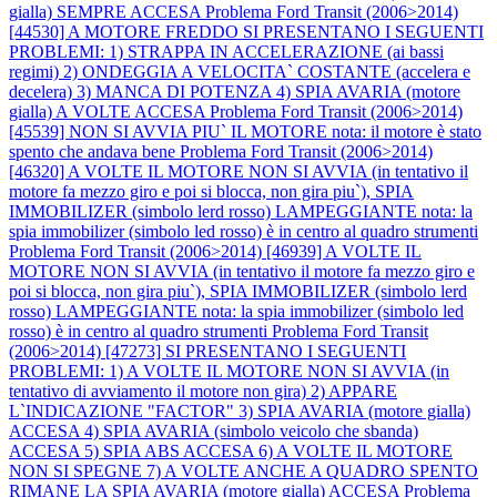
gialla) SEMPRE ACCESA
Problema Ford Transit (2006>2014)
[44530] A MOTORE FREDDO SI PRESENTANO I SEGUENTI
PROBLEMI: 1) STRAPPA IN ACCELERAZIONE (ai bassi
regimi) 2) ONDEGGIA A VELOCITA` COSTANTE (accelera e
decelera) 3) MANCA DI POTENZA 4) SPIA AVARIA (motore
gialla) A VOLTE ACCESA
Problema Ford Transit (2006>2014)
[45539] NON SI AVVIA PIU` IL MOTORE nota: il motore è stato
spento che andava bene
Problema Ford Transit (2006>2014)
[46320] A VOLTE IL MOTORE NON SI AVVIA (in tentativo il
motore fa mezzo giro e poi si blocca, non gira piu`), SPIA
IMMOBILIZER (simbolo lerd rosso) LAMPEGGIANTE nota: la
spia immobilizer (simbolo led rosso) è in centro al quadro strumenti
Problema Ford Transit (2006>2014) [46939] A VOLTE IL
MOTORE NON SI AVVIA (in tentativo il motore fa mezzo giro e
poi si blocca, non gira piu`), SPIA IMMOBILIZER (simbolo lerd
rosso) LAMPEGGIANTE nota: la spia immobilizer (simbolo led
rosso) è in centro al quadro strumenti
Problema Ford Transit
(2006>2014) [47273] SI PRESENTANO I SEGUENTI
PROBLEMI: 1) A VOLTE IL MOTORE NON SI AVVIA (in
tentativo di avviamento il motore non gira) 2) APPARE
L`INDICAZIONE "FACTOR" 3) SPIA AVARIA (motore gialla)
ACCESA 4) SPIA AVARIA (simbolo veicolo che sbanda)
ACCESA 5) SPIA ABS ACCESA 6) A VOLTE IL MOTORE
NON SI SPEGNE 7) A VOLTE ANCHE A QUADRO SPENTO
RIMANE LA SPIA AVARIA (motore gialla) ACCESA
Problema