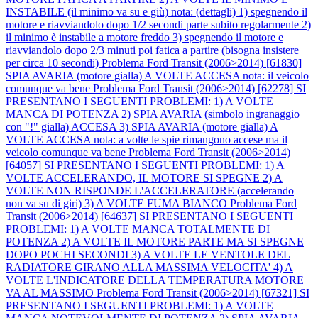
INSTABILE (il minimo va su e giù) nota: (dettagli) 1) spegnendo il
motore e riavviandolo dopo 1/2 secondi parte subito regolarmente 2)
il minimo è instabile a motore freddo 3) spegnendo il motore e
riavviandolo dopo 2/3 minuti poi fatica a partire (bisogna insistere
per circa 10 secondi)
Problema Ford Transit (2006>2014) [61830]
SPIA AVARIA (motore gialla) A VOLTE ACCESA nota: il veicolo
comunque va bene
Problema Ford Transit (2006>2014) [62278] SI
PRESENTANO I SEGUENTI PROBLEMI: 1) A VOLTE
MANCA DI POTENZA 2) SPIA AVARIA (simbolo ingranaggio
con "!" gialla) ACCESA 3) SPIA AVARIA (motore gialla) A
VOLTE ACCESA nota: a volte le spie rimangono accese ma il
veicolo comunque va bene
Problema Ford Transit (2006>2014)
[64057] SI PRESENTANO I SEGUENTI PROBLEMI: 1) A
VOLTE ACCELERANDO, IL MOTORE SI SPEGNE 2) A
VOLTE NON RISPONDE L'ACCELERATORE (accelerando
non va su di giri) 3) A VOLTE FUMA BIANCO
Problema Ford
Transit (2006>2014) [64637] SI PRESENTANO I SEGUENTI
PROBLEMI: 1) A VOLTE MANCA TOTALMENTE DI
POTENZA 2) A VOLTE IL MOTORE PARTE MA SI SPEGNE
DOPO POCHI SECONDI 3) A VOLTE LE VENTOLE DEL
RADIATORE GIRANO ALLA MASSIMA VELOCITA' 4) A
VOLTE L'INDICATORE DELLA TEMPERATURA MOTORE
VA AL MASSIMO
Problema Ford Transit (2006>2014) [67321] SI
PRESENTANO I SEGUENTI PROBLEMI: 1) A VOLTE