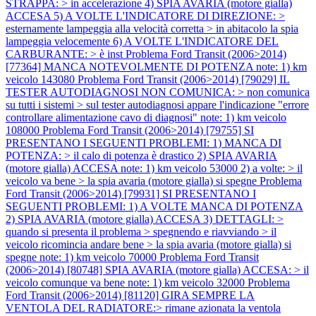
STRAPPA: > in accelerazione 4) SPIA AVARIA (motore gialla)
ACCESA 5) A VOLTE L'INDICATORE DI DIREZIONE: >
esternamente lampeggia alla velocità corretta > in abitacolo la spia
lampeggia velocemente 6) A VOLTE L'INDICATORE DEL
CARBURANTE: > è inst
Problema Ford Transit (2006>2014)
[77364] MANCA NOTEVOLMENTE DI POTENZA note: 1) km
veicolo 143080
Problema Ford Transit (2006>2014) [79029] IL
TESTER AUTODIAGNOSI NON COMUNICA: > non comunica
su tutti i sistemi > sul tester autodiagnosi appare l'indicazione "errore
controllare alimentazione cavo di diagnosi" note: 1) km veicolo
108000
Problema Ford Transit (2006>2014) [79755] SI
PRESENTANO I SEGUENTI PROBLEMI: 1) MANCA DI
POTENZA: > il calo di potenza è drastico 2) SPIA AVARIA
(motore gialla) ACCESA note: 1) km veicolo 53000 2) a volte: > il
veicolo va bene > la spia avaria (motore gialla) si spegne
Problema
Ford Transit (2006>2014) [79931] SI PRESENTANO I
SEGUENTI PROBLEMI: 1) A VOLTE MANCA DI POTENZA
2) SPIA AVARIA (motore gialla) ACCESA 3) DETTAGLI: >
quando si presenta il problema > spegnendo e riavviando > il
veicolo ricomincia andare bene > la spia avaria (motore gialla) si
spegne note: 1) km veicolo 70000
Problema Ford Transit
(2006>2014) [80748] SPIA AVARIA (motore gialla) ACCESA: > il
veicolo comunque va bene note: 1) km veicolo 32000
Problema
Ford Transit (2006>2014) [81120] GIRA SEMPRE LA
VENTOLA DEL RADIATORE:> rimane azionata la ventola