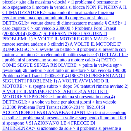
piccola> gira alla massima velocità > il problema è permanente >
solo spegnendo il motore la ventola si blocca NON FUNZIONA IL
CLIMATIZZATORE:> azionando il climatizzatore funziona
regolarmente ma dopo un minuto il compressore si blocca
DETTAGLI:> vettura dotata di climatizzatore manuale § CASI:> 1
caso capitato § > km veicolo 238000 §
Problema Ford Transit
(2006>2014) [83827] SI PRESENTANO I SEGUENTI
PROBLEMI: 1) A VOLTE IL MOTORE GIRA MALE: > il
motore sembra andare a 3 cilindri 2) A VOLTE IL MOTORE E'
RUMOROSO: > si avverte un battito > il problema si presenta con
motore al minimo > accelerando il battito sparisce 3) DETTAGLI: >
i problemi si presentano soprattutto a motore caldo 4) FATTO
COME SEGUE SENZA RISOLVERE: > pulita la valvola egr >
revisionati gli iniettori > sostituito un iniettore > km veicolo 199500
Problema Ford Transit (2006>2014) [86377] SI PRESENTANO I
SEGUENTI PROBLEMI: 1) A VOLTE AVVIANDO IL
MOTORE: > si spegne subito > dopo 5/6 tentativi rimane avviato 2)
A VOLTE IL MINIMO E' INSTABILE 3) A VOLTE IL
MOTORE SI SPEGNE: > il problema si presenta in corsa 4)
DETTAGLI: > a volte va bene per alcuni giorni > km veicolo
212300
Problema Ford Transit (2006>2014) [89210] SI
ACCENDONO I FARI ANABBAGLIANTI:> i fari si accendono
da soli > il problema si presenta a volte > spegnendo il motore i fari
si spengono § SI AZIONANO LE 4 FRECCE DI
EMERGENZA:> si azionano da sole > il problema si presente a