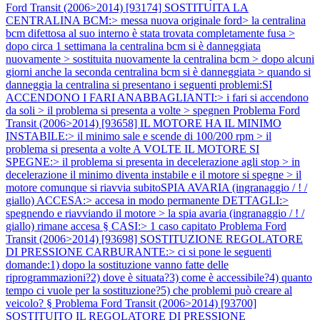
Ford Transit (2006>2014) [93174] SOSTITUITA LA
CENTRALINA BCM:> messa nuova originale ford> la centralina
bcm difettosa al suo interno è stata trovata completamente fusa >
dopo circa 1 settimana la centralina bcm si è danneggiata
nuovamente > sostituita nuovamente la centralina bcm > dopo alcuni
giorni anche la seconda centralina bcm si è danneggiata > quando si
danneggia la centralina si presentano i seguenti problemi:SI
ACCENDONO I FARI ANABBAGLIANTI:> i fari si accendono
da soli > il problema si presenta a volte > spegnen
Problema Ford
Transit (2006>2014) [93658] IL MOTORE HA IL MINIMO
INSTABILE:> il minimo sale e scende di 100/200 rpm > il
problema si presenta a volte A VOLTE IL MOTORE SI
SPEGNE:> il problema si presenta in decelerazione agli stop > in
decelerazione il minimo diventa instabile e il motore si spegne > il
motore comunque si riavvia subitoSPIA AVARIA (ingranaggio / ! /
giallo) ACCESA:> accesa in modo permanente DETTAGLI:>
spegnendo e riavviando il motore > la spia avaria (ingranaggio / ! /
giallo) rimane accesa § CASI:> 1 caso capitato
Problema Ford
Transit (2006>2014) [93698] SOSTITUZIONE REGOLATORE
DI PRESSIONE CARBURANTE:> ci si pone le seguenti
domande:1) dopo la sostituzione vanno fatte delle
riprogrammazioni?2) dove è situata?3) come è accessibile?4) quanto
tempo ci vuole per la sostituzione?5) che problemi può creare al
veicolo? §
Problema Ford Transit (2006>2014) [93700]
SOSTITUITO IL REGOLATORE DI PRESSIONE