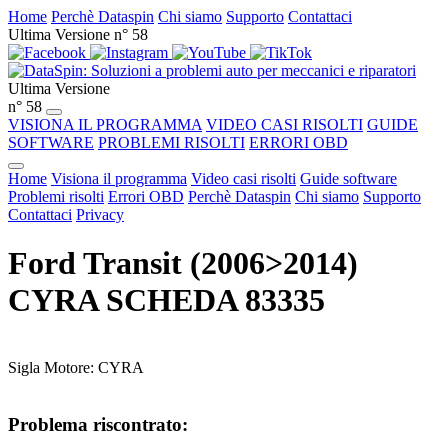
Home
Perchè Dataspin
Chi siamo
Supporto
Contattaci
Ultima Versione n° 58
Ultima Versione
n° 58
VISIONA IL PROGRAMMA
VIDEO CASI RISOLTI
GUIDE
SOFTWARE
PROBLEMI RISOLTI
ERRORI OBD
Home
Visiona il programma
Video casi risolti
Guide software
Problemi risolti
Errori OBD
Perchè Dataspin
Chi siamo
Supporto
Contattaci
Privacy
Ford Transit (2006>2014)
CYRA SCHEDA 83335
Sigla Motore: CYRA
Problema riscontrato: