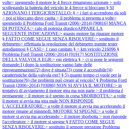
volte> spegnendo il motore le 4 frecce rimangono azionate > solo
scollegando la batteria del veicolo le 4 frecce si bloccano § SI
AZIONANO I TERGICRISTALLO: § > i fari si accendono da soli
> poi si bloccano dove capita > il problema si presenta a volte>
spegnendo il
Problema Ford Transit (2006>2014) [90816] MANCA
DI POTENZA:> calo di potenza drasticoAPPARE LA
SEGUENTE INDICAZIONE:> guasto motore far riparare motore
§ FATTO COME SEGUE SENZA RISOLVERE:> sostituito il
debimetro> effettuata la regolazione del debimetro tramite tester
autodiagnosi § CASI:> 1 caso capitato § > km veicolo 216096 §
Problema Ford Transit (2006>2014) [91917] SOSTITUZIONE
DELLA VALVOLA EGR:> egr elettrica § > ci si pone le seguenti
domande:1) dopo la sostituzione vanno fatte delle
riprogrammazioni?2) dove è situata?3) come è accessibile?4)
caratteristiche della valvola egr? § 5) quanto tempo ci vuole per la
sostituzione?6) che problemi può creare al veicolo? §
Problema Ford
Transit (2006>2014) [93086] NON SI AVVIA IL MOTORE:> in
tentativo di avviamento il motore gira ma non parte > il problema è
permanente > il motore si è spento in corsa SBORBOTTA:> a volte
il motore si avvia ma gira male NON RISPONDE
L'ACCELERATORE:> a volte il motore si avvia ma accelerando il
motore rimane al minimoIL MOTORE SI SPEGNE:> a volte il
motore si avvia ma accelerando > il motore sborbotta > non risponde
l'acceleratore > il motore si spegne § FATTO COME SEGUE
SENZA RISOLVERE:> sostituito il sensore pressione
Problema