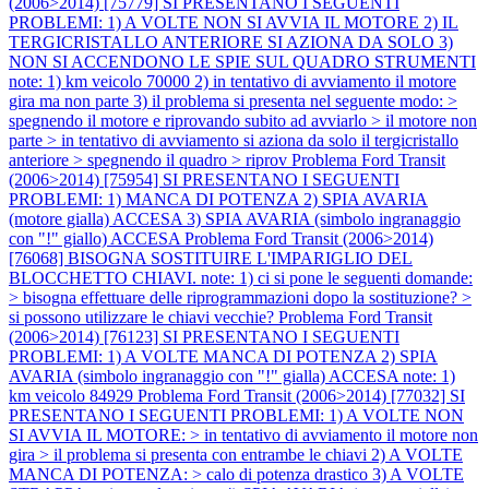
(2006>2014) [75779] SI PRESENTANO I SEGUENTI
PROBLEMI: 1) A VOLTE NON SI AVVIA IL MOTORE 2) IL
TERGICRISTALLO ANTERIORE SI AZIONA DA SOLO 3)
NON SI ACCENDONO LE SPIE SUL QUADRO STRUMENTI
note: 1) km veicolo 70000 2) in tentativo di avviamento il motore
gira ma non parte 3) il problema si presenta nel seguente modo: >
spegnendo il motore e riprovando subito ad avviarlo > il motore non
parte > in tentativo di avviamento si aziona da solo il tergicristallo
anteriore > spegnendo il quadro > riprov
Problema Ford Transit
(2006>2014) [75954] SI PRESENTANO I SEGUENTI
PROBLEMI: 1) MANCA DI POTENZA 2) SPIA AVARIA
(motore gialla) ACCESA 3) SPIA AVARIA (simbolo ingranaggio
con "!" giallo) ACCESA
Problema Ford Transit (2006>2014)
[76068] BISOGNA SOSTITUIRE L'IMPARIGLIO DEL
BLOCCHETTO CHIAVI. note: 1) ci si pone le seguenti domande:
> bisogna effettuare delle riprogrammazioni dopo la sostituzione? >
si possono utilizzare le chiavi vecchie?
Problema Ford Transit
(2006>2014) [76123] SI PRESENTANO I SEGUENTI
PROBLEMI: 1) A VOLTE MANCA DI POTENZA 2) SPIA
AVARIA (simbolo ingranaggio con "!" gialla) ACCESA note: 1)
km veicolo 84929
Problema Ford Transit (2006>2014) [77032] SI
PRESENTANO I SEGUENTI PROBLEMI: 1) A VOLTE NON
SI AVVIA IL MOTORE: > in tentativo di avviamento il motore non
gira > il problema si presenta con entrambe le chiavi 2) A VOLTE
MANCA DI POTENZA: > calo di potenza drastico 3) A VOLTE