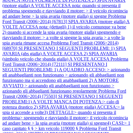
MANCA NOTEVOLMENTE DI POTENZA 2) SPIA AVARIA
(motore gialla) A VOLTE ACCESA nota: quando si presenta il
problema spegnendo e riavviando il motore: > il veicolo ricomincia
ad andare bene > la spia avaria (motore gialla) si spegne
Problema
Ford Transit (2006>2014) [67813] SPIA AVARIA (motore gialla) A
VOLTE ACCESA nota: (dettagli) 1) il veicolo comunque va bene
2) quando si accende la spia avaria (motore gialla) spegnendo e
riavviando il motore: > a volte si spegne la spia avaria > a volte la
spia avaria rimane accesa
Problema Ford Transit (2006>2014)
[68970] SI PRESENTANO I SEGUENTI PROBLEMI: 1) SPIA
AVARIA (abs gialla) A VOLTE ACCESA 2) SPIA AVARIA
(simbolo veicolo che sbanda gialla) A VOLTE ACCESA
Problema
Ford Transit (2006>2014) [72111] SI PRESENTANO I
SEGUENTI PROBLEMI: 1) A QUADRO ACCESO: > azionando
gli anabbaglianti non funzionano > azionando gli abbaglianti non
funzionano ma si accendono gli anabbaglianti 2) A MOTORE
AVVIATO > azionando gli anabbaglianti non funzionano >
azionando gli abbaglianti funzionano regolarmente
Problema Ford
Transit (2006>2014) [75503] SI PRESENTANO I SEGUENTI
PROBLEMI:1) A VOLTE MANCA DI POTENZA:> calo di
potenza drastico 2) SPIA AVARIA (motore gialla) ACCESA:> la
spia si accende a volte3) DETTAGLI:> quando si presenta il
problema> spegnendo e riavviando il motore> il veicolo ricomincia
ad andare bene > la spia avaria (motore gialla) si spegne4) CASI:> 1
caso capitato § § > km veicolo 119000 §
Problema Ford Transit