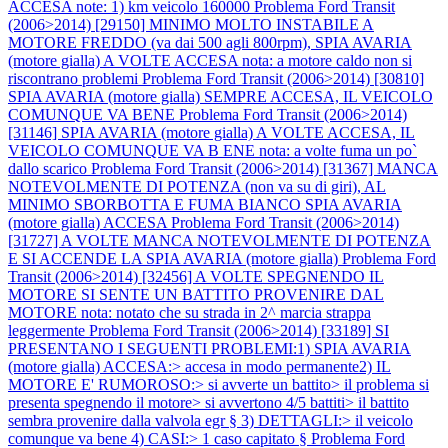
ACCESA note: 1) km veicolo 160000
Problema Ford Transit
(2006>2014) [29150] MINIMO MOLTO INSTABILE A
MOTORE FREDDO (va dai 500 agli 800rpm), SPIA AVARIA
(motore gialla) A VOLTE ACCESA nota: a motore caldo non si
riscontrano problemi
Problema Ford Transit (2006>2014) [30810]
SPIA AVARIA (motore gialla) SEMPRE ACCESA, IL VEICOLO
COMUNQUE VA BENE
Problema Ford Transit (2006>2014)
[31146] SPIA AVARIA (motore gialla) A VOLTE ACCESA, IL
VEICOLO COMUNQUE VA B ENE nota: a volte fuma un po`
dallo scarico
Problema Ford Transit (2006>2014) [31367] MANCA
NOTEVOLMENTE DI POTENZA (non va su di giri), AL
MINIMO SBORBOTTA E FUMA BIANCO SPIA AVARIA
(motore gialla) ACCESA
Problema Ford Transit (2006>2014)
[31727] A VOLTE MANCA NOTEVOLMENTE DI POTENZA
E SI ACCENDE LA SPIA AVARIA (motore gialla)
Problema Ford
Transit (2006>2014) [32456] A VOLTE SPEGNENDO IL
MOTORE SI SENTE UN BATTITO PROVENIRE DAL
MOTORE nota: notato che su strada in 2^ marcia strappa
leggermente
Problema Ford Transit (2006>2014) [33189] SI
PRESENTANO I SEGUENTI PROBLEMI:1) SPIA AVARIA
(motore gialla) ACCESA:> accesa in modo permanente2) IL
MOTORE E' RUMOROSO:> si avverte un battito> il problema si
presenta spegnendo il motore> si avvertono 4/5 battiti> il battito
sembra provenire dalla valvola egr § 3) DETTAGLI:> il veicolo
comunque va bene 4) CASI:> 1 caso capitato §
Problema Ford