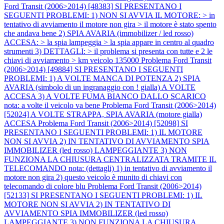
Ford Transit (2006>2014) [48383] SI PRESENTANO I
SEGUENTI PROBLEMI: 1) NON SI AVVIA IL MOTORE: > in
tentativo di avviamento il motore non gira > il motore è stato spento
che andava bene 2) SPIA AVARIA (immobilizer / led rosso)
ACCESA: > la spia lampeggia > la spia appare in centro al quadro
strumenti 3) DETTAGLI: > il problema si presenta con tutte e 2 le
chiavi di avviamento > km veicolo 135000
Problema Ford Transit
(2006>2014) [49884] SI PRESENTANO I SEGUENTI
PROBLEMI: 1) A VOLTE MANCA DI POTENZA 2) SPIA
AVARIA (simbolo di un ingranaggio con ! gialla) A VOLTE
ACCESA 3) A VOLTE FUMA BIANCO DALLO SCARICO
nota: a volte il veicolo va bene
Problema Ford Transit (2006>2014)
[52024] A VOLTE STRAPPA, SPIA AVARIA (motore gialla)
ACCESA
Problema Ford Transit (2006>2014) [52098] SI
PRESENTANO I SEGUENTI PROBLEMI: 1) IL MOTORE
NON SI AVVIA 2) IN TENTATIVO DI AVVIAMENTO SPIA
IMMOBILIZER (led rosso) LAMPEGGIANTE 3) NON
FUNZIONA LA CHIUSURA CENTRALIZZATA TRAMITE IL
TELECOMANDO nota: (dettagli) 1) in tentativo di avviamento il
motore non gira 2) questo veicolo è munito di chiavi con
telecomando di colore blu
Problema Ford Transit (2006>2014)
[52133] SI PRESENTANO I SEGUENTI PROBLEMI: 1) IL
MOTORE NON SI AVVIA 2) IN TENTATIVO DI
AVVIAMENTO SPIA IMMOBILIZER (led rosso)
LAMPEGGIANTE 3) NON FUNZIONA LA CHIUSURA