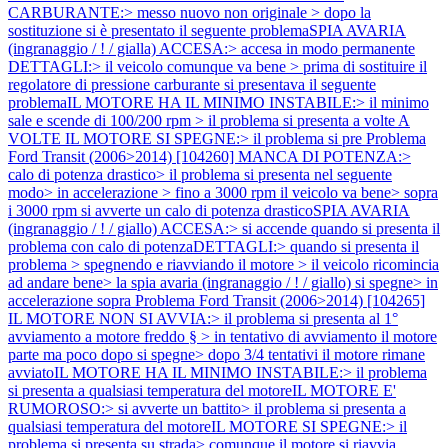
CARBURANTE:> messo nuovo non originale > dopo la
sostituzione si è presentato il seguente problemaSPIA AVARIA
(ingranaggio / ! / gialla) ACCESA:> accesa in modo permanente
DETTAGLI:> il veicolo comunque va bene > prima di sostituire il
regolatore di pressione carburante si presentava il seguente
problemaIL MOTORE HA IL MINIMO INSTABILE:> il minimo
sale e scende di 100/200 rpm > il problema si presenta a volte A
VOLTE IL MOTORE SI SPEGNE:> il problema si pre
Problema
Ford Transit (2006>2014) [104260] MANCA DI POTENZA:>
calo di potenza drastico> il problema si presenta nel seguente
modo> in accelerazione > fino a 3000 rpm il veicolo va bene> sopra
i 3000 rpm si avverte un calo di potenza drasticoSPIA AVARIA
(ingranaggio / ! / giallo) ACCESA:> si accende quando si presenta il
problema con calo di potenzaDETTAGLI:> quando si presenta il
problema > spegnendo e riavviando il motore > il veicolo ricomincia
ad andare bene> la spia avaria (ingranaggio / ! / giallo) si spegne> in
accelerazione sopra
Problema Ford Transit (2006>2014) [104265]
IL MOTORE NON SI AVVIA:> il problema si presenta al 1°
avviamento a motore freddo § > in tentativo di avviamento il motore
parte ma poco dopo si spegne> dopo 3/4 tentativi il motore rimane
avviatoIL MOTORE HA IL MINIMO INSTABILE:> il problema
si presenta a qualsiasi temperatura del motoreIL MOTORE E'
RUMOROSO:> si avverte un battito> il problema si presenta a
qualsiasi temperatura del motoreIL MOTORE SI SPEGNE:> il
problema si presenta su strada> comunque il motore si riavvia