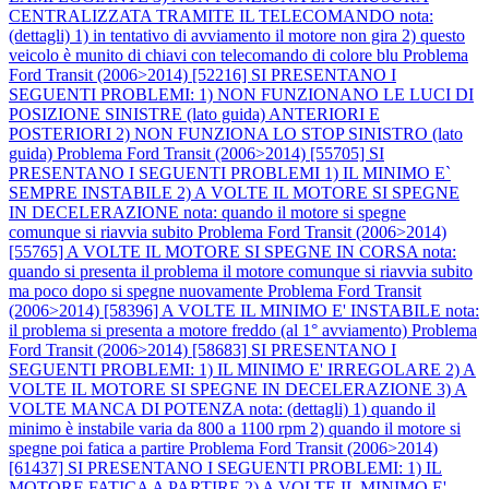
CENTRALIZZATA TRAMITE IL TELECOMANDO nota:
(dettagli) 1) in tentativo di avviamento il motore non gira 2) questo
veicolo è munito di chiavi con telecomando di colore blu
Problema
Ford Transit (2006>2014) [52216] SI PRESENTANO I
SEGUENTI PROBLEMI: 1) NON FUNZIONANO LE LUCI DI
POSIZIONE SINISTRE (lato guida) ANTERIORI E
POSTERIORI 2) NON FUNZIONA LO STOP SINISTRO (lato
guida)
Problema Ford Transit (2006>2014) [55705] SI
PRESENTANO I SEGUENTI PROBLEMI 1) IL MINIMO E`
SEMPRE INSTABILE 2) A VOLTE IL MOTORE SI SPEGNE
IN DECELERAZIONE nota: quando il motore si spegne
comunque si riavvia subito
Problema Ford Transit (2006>2014)
[55765] A VOLTE IL MOTORE SI SPEGNE IN CORSA nota:
quando si presenta il problema il motore comunque si riavvia subito
ma poco dopo si spegne nuovamente
Problema Ford Transit
(2006>2014) [58396] A VOLTE IL MINIMO E' INSTABILE nota:
il problema si presenta a motore freddo (al 1° avviamento)
Problema
Ford Transit (2006>2014) [58683] SI PRESENTANO I
SEGUENTI PROBLEMI: 1) IL MINIMO E' IRREGOLARE 2) A
VOLTE IL MOTORE SI SPEGNE IN DECELERAZIONE 3) A
VOLTE MANCA DI POTENZA nota: (dettagli) 1) quando il
minimo è instabile varia da 800 a 1100 rpm 2) quando il motore si
spegne poi fatica a partire
Problema Ford Transit (2006>2014)
[61437] SI PRESENTANO I SEGUENTI PROBLEMI: 1) IL
MOTORE FATICA A PARTIRE 2) A VOLTE IL MINIMO E'