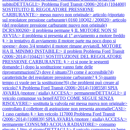
subitoDETTAGLI:>
Problema Ford Transit (2006>2014) [104400]
SOSTITUITO IL REGOLATORE PRESSIONE
CARBURANTE:> messo nuovo non originale> articolo (riportato
sul regolatore pressione carburante) 0160 10Q02 / 200020> articolo
(del regolatore pressione carburante nuovo non originale)
DCRS300260> il problema permane § IL MOTORE NON SI
AVVIA:> il problema si presenta al 1° avviamento a motore freddo
§ > in tentativo di avviamento il motore parte ma poco dopo si
spegne> dopo 3/4 tentativi il motore rimane avviatoIL MOTORE
HA IL MINIMO INSTABILE:> il problem
Problema Ford Transit
(2006>2014) [104421] SOSTITUZIONE DEL REGOLATORE
PRESSIONE CARBURANTE: § > ci si pone le seguenti
domande:1) dopo la sostituzione vanno fatte delle
riprogrammazioni?2) dove è situato?3) come è accessibile?4)
caratteristiche del regolatore pressione carburante? § 5) quanto
tempo ci vuole per la sostituzione?6) che problemi può creare al
veicolo? §
Problema Ford Transit (2006>2014) [108558] SPIA
AVARIA (motore / gialla) ACCESA:> permanenteDETTAGLI:> il
veicolo comunque va beneFATTO COME SEGUE SENZA
RISOLVERE:> sostituita la valvola egr messa nuova non originale>
controllato il collettore di aspirazione non presenta anomalieCASI:>
1 caso capitato § > km veicolo 117000
Problema Ford Transit
(2006>2014) [108839] SPIA AVARIA (motore / gialla) ACCESA:>
permanente CONSUMO ACQUA RADIATORE:> consumo
elevato 1 litro al giornoDETTAGLI:> il veicolo comunque va bene