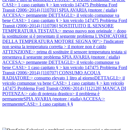
CASI:> 1 caso capitato § > km veicolo 147475
Problema Ford
Transit (2006>2014) [110701] SPIA AVARIA (motore / gialla)
ACCESA:> permanente DETTAGLI:> il veicolo comunque va
bene CASI:> 1 caso capitato § > km veicolo 147475
Problema Ford
Transit (2006>2014) [110706] SOSTITUITO IL SENSORE
TEMPERATURA TESTATA:> messo nuovo non originale > dopo
la sostituzione si è presentato il seguente problema L'INDICATORE
DELLA TEMPERATURA MOTORE SEGNA 90°:> l'indicatore
non segna la temperatura corretta > il motore non è caldo
ATTENZIONE:> prima di sostituire il sensore temperatura testata si
presentava il seguente problema SPIA AVARIA (motore / gialla)
ACCESA:> permanente DETTAGLI:> il veicolo comunque va
bene CASI:> 1 caso capitato § > km veicolo 147475
Problema Ford
Transit (2006>2014) [110707] CONSUMO ACQUA
RADIATORE:> consumo elevato 1 litro al giornoDETTAGLI:> il
veicolo comunque va bene CASI:> 1 caso capitato § > km veicolo
147475
Problema Ford Transit (2006>2014) [112128] MANCA DI
POTENZA:> calo di potenza drastico> il problema è
permanenteSPIA AVARIA (motore / gialla) ACCESA:>
permanenteCASI:> 1 caso capitato § §