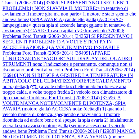
Transit (2006>2014) [33686] SI PRESENTANO I SEGUENTI
PROBLEMI:1) NON SI AVVIA IL MOTORE:> in tentativo di
avviamento il motore gira ma non parte> il motore è stato spento che
andava bene2) SPIA AVARIA (candelette gialla) ACCESA:>
lampeggiante> questa spia si accende lampeggiante in tentativo di
avviamento3) CASI:> 1 caso capitato § > km veicolo 37000 §
Problema Ford Transit (2006>2014) [34352] SI PRESENTANO I
SEGUENTI PROBLEMI: 1) A VOLTE STRAPPA IN
ACCELERAZIONE 2) A VOLTE MINIMO INSTABILE
Problema Ford Transit (2006>2014) [36499] APPARE
L`INDICAZIONE "FACTOR" SUL DISPLAY DEL QUADRO
STRUMENTI nota: l`indicazione è permanente, comunque non si
riscontrano problemi al veicolo
Problema Ford Transit (2006>2014)
[36910] NON SI RIESCE A GESTIRE LA TEMPERATURA IN
ABITACOLO DEL CLIMATIZZATORE/RISCALDAMENTO
nota: (dettagli) 1) a volte dalle bocchette in abitacolo esce aria
troppo calda, a volte troppo fredda 2) veicolo con climatizzatore di
tipo manuale
Problema Ford Transit (2006>2014) [37596] A
VOLTE MANCA NOTEVOLMENTE DI POTENZA, SPIA
AVARIA (motore gialla) ACCESA nota: (dettagli) 1) quando il
veicolo manca di potenza, spegnendo e riavviando il motore
ricomincia ad andare bene e si spegne la spia avaria 2) inizialmente
vi era la spia avaria (motore gialla) sempre accesa ma il veicolo
andava bene
Problema Ford Transit (2006>2014) [42988] MANCA
NOTEVOLMENTE DI POTENZA, SPIA AVARIA (motore