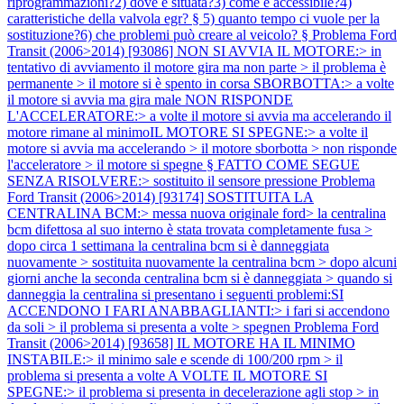
riprogrammazioni?2) dove è situata?3) come è accessibile?4)
caratteristiche della valvola egr? § 5) quanto tempo ci vuole per la
sostituzione?6) che problemi può creare al veicolo? §
Problema Ford
Transit (2006>2014) [93086] NON SI AVVIA IL MOTORE:> in
tentativo di avviamento il motore gira ma non parte > il problema è
permanente > il motore si è spento in corsa SBORBOTTA:> a volte
il motore si avvia ma gira male NON RISPONDE
L'ACCELERATORE:> a volte il motore si avvia ma accelerando il
motore rimane al minimoIL MOTORE SI SPEGNE:> a volte il
motore si avvia ma accelerando > il motore sborbotta > non risponde
l'acceleratore > il motore si spegne § FATTO COME SEGUE
SENZA RISOLVERE:> sostituito il sensore pressione
Problema
Ford Transit (2006>2014) [93174] SOSTITUITA LA
CENTRALINA BCM:> messa nuova originale ford> la centralina
bcm difettosa al suo interno è stata trovata completamente fusa >
dopo circa 1 settimana la centralina bcm si è danneggiata
nuovamente > sostituita nuovamente la centralina bcm > dopo alcuni
giorni anche la seconda centralina bcm si è danneggiata > quando si
danneggia la centralina si presentano i seguenti problemi:SI
ACCENDONO I FARI ANABBAGLIANTI:> i fari si accendono
da soli > il problema si presenta a volte > spegnen
Problema Ford
Transit (2006>2014) [93658] IL MOTORE HA IL MINIMO
INSTABILE:> il minimo sale e scende di 100/200 rpm > il
problema si presenta a volte A VOLTE IL MOTORE SI
SPEGNE:> il problema si presenta in decelerazione agli stop > in