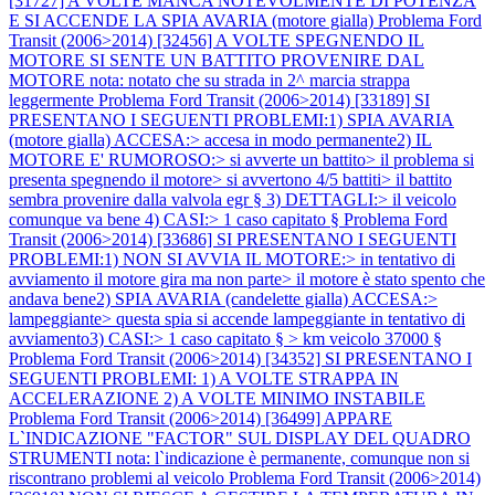
[31727] A VOLTE MANCA NOTEVOLMENTE DI POTENZA
E SI ACCENDE LA SPIA AVARIA (motore gialla)
Problema Ford
Transit (2006>2014) [32456] A VOLTE SPEGNENDO IL
MOTORE SI SENTE UN BATTITO PROVENIRE DAL
MOTORE nota: notato che su strada in 2^ marcia strappa
leggermente
Problema Ford Transit (2006>2014) [33189] SI
PRESENTANO I SEGUENTI PROBLEMI:1) SPIA AVARIA
(motore gialla) ACCESA:> accesa in modo permanente2) IL
MOTORE E' RUMOROSO:> si avverte un battito> il problema si
presenta spegnendo il motore> si avvertono 4/5 battiti> il battito
sembra provenire dalla valvola egr § 3) DETTAGLI:> il veicolo
comunque va bene 4) CASI:> 1 caso capitato §
Problema Ford
Transit (2006>2014) [33686] SI PRESENTANO I SEGUENTI
PROBLEMI:1) NON SI AVVIA IL MOTORE:> in tentativo di
avviamento il motore gira ma non parte> il motore è stato spento che
andava bene2) SPIA AVARIA (candelette gialla) ACCESA:>
lampeggiante> questa spia si accende lampeggiante in tentativo di
avviamento3) CASI:> 1 caso capitato § > km veicolo 37000 §
Problema Ford Transit (2006>2014) [34352] SI PRESENTANO I
SEGUENTI PROBLEMI: 1) A VOLTE STRAPPA IN
ACCELERAZIONE 2) A VOLTE MINIMO INSTABILE
Problema Ford Transit (2006>2014) [36499] APPARE
L`INDICAZIONE "FACTOR" SUL DISPLAY DEL QUADRO
STRUMENTI nota: l`indicazione è permanente, comunque non si
riscontrano problemi al veicolo
Problema Ford Transit (2006>2014)