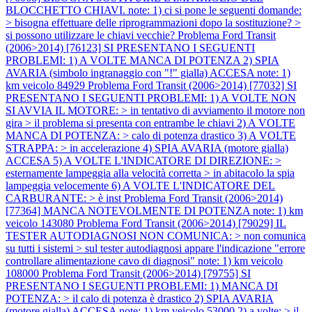
BLOCCHETTO CHIAVI. note: 1) ci si pone le seguenti domande:
> bisogna effettuare delle riprogrammazioni dopo la sostituzione? >
si possono utilizzare le chiavi vecchie?
Problema Ford Transit
(2006>2014) [76123] SI PRESENTANO I SEGUENTI
PROBLEMI: 1) A VOLTE MANCA DI POTENZA 2) SPIA
AVARIA (simbolo ingranaggio con "!" gialla) ACCESA note: 1)
km veicolo 84929
Problema Ford Transit (2006>2014) [77032] SI
PRESENTANO I SEGUENTI PROBLEMI: 1) A VOLTE NON
SI AVVIA IL MOTORE: > in tentativo di avviamento il motore non
gira > il problema si presenta con entrambe le chiavi 2) A VOLTE
MANCA DI POTENZA: > calo di potenza drastico 3) A VOLTE
STRAPPA: > in accelerazione 4) SPIA AVARIA (motore gialla)
ACCESA 5) A VOLTE L'INDICATORE DI DIREZIONE: >
esternamente lampeggia alla velocità corretta > in abitacolo la spia
lampeggia velocemente 6) A VOLTE L'INDICATORE DEL
CARBURANTE: > è inst
Problema Ford Transit (2006>2014)
[77364] MANCA NOTEVOLMENTE DI POTENZA note: 1) km
veicolo 143080
Problema Ford Transit (2006>2014) [79029] IL
TESTER AUTODIAGNOSI NON COMUNICA: > non comunica
su tutti i sistemi > sul tester autodiagnosi appare l'indicazione "errore
controllare alimentazione cavo di diagnosi" note: 1) km veicolo
108000
Problema Ford Transit (2006>2014) [79755] SI
PRESENTANO I SEGUENTI PROBLEMI: 1) MANCA DI
POTENZA: > il calo di potenza è drastico 2) SPIA AVARIA
(motore gialla) ACCESA note: 1) km veicolo 53000 2) a volte: > il