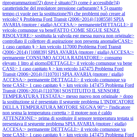
riprogrammazioni?2) dove è situato?3) come è accessibile?4)
caratteristiche del regolatore pressione carburante? § 5) quanto
tempo ci vuole per la sostituzione?6) che problemi può creare al
veicolo? §
Problema Ford Transit (2006>2014) [108558] SPIA
AVARIA (motore / gialla) ACCESA:> permanenteDETTAGLI:> il
veicolo comunque va beneFATTO COME SEGUE SENZA
RISOLVERE:> sostituita la valvola egr messa nuova non originale>
controllato il collettore di aspirazione non presenta anomalieCASI:>
1 caso capitato § > km veicolo 117000
Problema Ford Transit
(2006>2014) [108839] SPIA AVARIA (motore / gialla) ACCESA:>
permanente CONSUMO ACQUA RADIATORE:> consumo
elevato 1 litro al giornoDETTAGLI:> il veicolo comunque va bene
CASI:> 1 caso capitato § > km veicolo 147475
Problema Ford
Transit (2006>2014) [110701] SPIA AVARIA (motore / gialla)
ACCESA:> permanente DETTAGLI:> il veicolo comunque va
bene CASI:> 1 caso capitato § > km veicolo 147475
Problema Ford
Transit (2006>2014) [110706] SOSTITUITO IL SENSORE
TEMPERATURA TESTATA:> messo nuovo non originale > dopo
la sostituzione si è presentato il seguente problema L'INDICATORE
DELLA TEMPERATURA MOTORE SEGNA 90°:> l'indicatore
non segna la temperatura corretta > il motore non è caldo
ATTENZIONE:> prima di sostituire il sensore temperatura testata si
presentava il seguente problema SPIA AVARIA (motore / gialla)
ACCESA:> permanente DETTAGLI:> il veicolo comunque va
bene CASI:> 1 caso capitato § > km veicolo 147475
Problema Ford