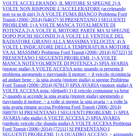
VOLTE ACCELERANDO, IL MOTORE SI SPEGNE 2) A
VOLTE NON RISPONDE L'ACCELERATORE (accelerando
non va su di giri) 3) A VOLTE FUMA BIANCO
Problema Ford
Transit (2006>2014) [64637] SI PRESENTANO I SEGUENTI
PROBLEMI: 1) A VOLTE MANCA TOTALMENTE DI
POTENZA 2) A VOLTE IL MOTORE PARTE MA SI SPEGNE
DOPO POCHI SECONDI 3) A VOLTE LE VENTOLE DEL
RADIATORE GIRANO ALLA MASSIMA VELOCITA' 4) A
VOLTE L'INDICATORE DELLA TEMPERATURA MOTORE
VA AL MASSIMO
Problema Ford Transit (2006>2014) [67321] SI
PRESENTANO I SEGUENTI PROBLEMI: 1) A VOLTE
MANCA NOTEVOLMENTE DI POTENZA 2) SPIA AVARIA
(motore gialla) A VOLTE ACCESA nota: quando si presenta il
problema spegnendo e riavviando il motore: > il veicolo ricomincia
ad andare bene > la spia avaria (motore gialla) si spegne
Problema
Ford Transit (2006>2014) [67813] SPIA AVARIA (motore gialla) A
VOLTE ACCESA nota: (dettagli) 1) il veicolo comunque va bene
2) quando si accende la spia avaria (motore gialla) spegnendo e
riavviando il motore: > a volte si spegne la spia avaria > a volte la
spia avaria rimane accesa
Problema Ford Transit (2006>2014)
[68970] SI PRESENTANO I SEGUENTI PROBLEMI: 1) SPIA
AVARIA (abs gialla) A VOLTE ACCESA 2) SPIA AVARIA
(simbolo veicolo che sbanda gialla) A VOLTE ACCESA
Problema
Ford Transit (2006>2014) [72111] SI PRESENTANO I
SEGUENTI PROBLEMI: 1) A QUADRO ACCESO: > azionando