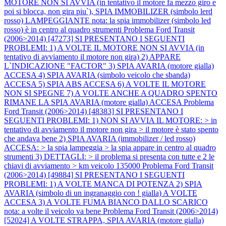
MOTORE NON SI AVVIA (in tentativo il motore fa mezzo giro e
poi si blocca, non gira piu`), SPIA IMMOBILIZER (simbolo lerd
rosso) LAMPEGGIANTE nota: la spia immobilizer (simbolo led
rosso) è in centro al quadro strumenti
Problema Ford Transit
(2006>2014) [47273] SI PRESENTANO I SEGUENTI
PROBLEMI: 1) A VOLTE IL MOTORE NON SI AVVIA (in
tentativo di avviamento il motore non gira) 2) APPARE
L`INDICAZIONE "FACTOR" 3) SPIA AVARIA (motore gialla)
ACCESA 4) SPIA AVARIA (simbolo veicolo che sbanda)
ACCESA 5) SPIA ABS ACCESA 6) A VOLTE IL MOTORE
NON SI SPEGNE 7) A VOLTE ANCHE A QUADRO SPENTO
RIMANE LA SPIA AVARIA (motore gialla) ACCESA
Problema
Ford Transit (2006>2014) [48383] SI PRESENTANO I
SEGUENTI PROBLEMI: 1) NON SI AVVIA IL MOTORE: > in
tentativo di avviamento il motore non gira > il motore è stato spento
che andava bene 2) SPIA AVARIA (immobilizer / led rosso)
ACCESA: > la spia lampeggia > la spia appare in centro al quadro
strumenti 3) DETTAGLI: > il problema si presenta con tutte e 2 le
chiavi di avviamento > km veicolo 135000
Problema Ford Transit
(2006>2014) [49884] SI PRESENTANO I SEGUENTI
PROBLEMI: 1) A VOLTE MANCA DI POTENZA 2) SPIA
AVARIA (simbolo di un ingranaggio con ! gialla) A VOLTE
ACCESA 3) A VOLTE FUMA BIANCO DALLO SCARICO
nota: a volte il veicolo va bene
Problema Ford Transit (2006>2014)
[52024] A VOLTE STRAPPA, SPIA AVARIA (motore gialla)