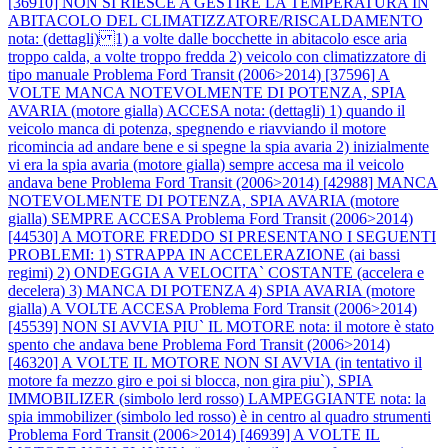
[36910] NON SI RIESCE A GESTIRE LA TEMPERATURA IN
ABITACOLO DEL CLIMATIZZATORE/RISCALDAMENTO
nota: (dettagli) 1) a volte dalle bocchette in abitacolo esce aria
troppo calda, a volte troppo fredda 2) veicolo con climatizzatore di
tipo manuale
Problema Ford Transit (2006>2014) [37596] A
VOLTE MANCA NOTEVOLMENTE DI POTENZA, SPIA
AVARIA (motore gialla) ACCESA nota: (dettagli) 1) quando il
veicolo manca di potenza, spegnendo e riavviando il motore
ricomincia ad andare bene e si spegne la spia avaria 2) inizialmente
vi era la spia avaria (motore gialla) sempre accesa ma il veicolo
andava bene
Problema Ford Transit (2006>2014) [42988] MANCA
NOTEVOLMENTE DI POTENZA, SPIA AVARIA (motore
gialla) SEMPRE ACCESA
Problema Ford Transit (2006>2014)
[44530] A MOTORE FREDDO SI PRESENTANO I SEGUENTI
PROBLEMI: 1) STRAPPA IN ACCELERAZIONE (ai bassi
regimi) 2) ONDEGGIA A VELOCITA` COSTANTE (accelera e
decelera) 3) MANCA DI POTENZA 4) SPIA AVARIA (motore
gialla) A VOLTE ACCESA
Problema Ford Transit (2006>2014)
[45539] NON SI AVVIA PIU` IL MOTORE nota: il motore è stato
spento che andava bene
Problema Ford Transit (2006>2014)
[46320] A VOLTE IL MOTORE NON SI AVVIA (in tentativo il
motore fa mezzo giro e poi si blocca, non gira piu`), SPIA
IMMOBILIZER (simbolo lerd rosso) LAMPEGGIANTE nota: la
spia immobilizer (simbolo led rosso) è in centro al quadro strumenti
Problema Ford Transit (2006>2014) [46939] A VOLTE IL