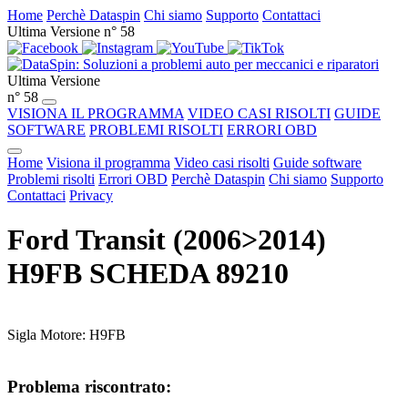
Home
Perchè Dataspin
Chi siamo
Supporto
Contattaci
Ultima Versione n° 58
Ultima Versione
n° 58
VISIONA IL PROGRAMMA
VIDEO CASI RISOLTI
GUIDE
SOFTWARE
PROBLEMI RISOLTI
ERRORI OBD
Home
Visiona il programma
Video casi risolti
Guide software
Problemi risolti
Errori OBD
Perchè Dataspin
Chi siamo
Supporto
Contattaci
Privacy
Ford Transit (2006>2014)
H9FB SCHEDA 89210
Sigla Motore: H9FB
Problema riscontrato: