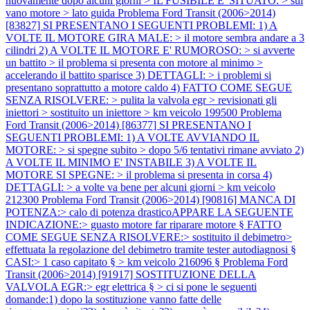
nuovamente dopo alcuni giorni > IL FUSIBILE E' SITUATO: > sul
vano motore > lato guida
Problema Ford Transit (2006>2014)
[83827] SI PRESENTANO I SEGUENTI PROBLEMI: 1) A
VOLTE IL MOTORE GIRA MALE: > il motore sembra andare a 3
cilindri 2) A VOLTE IL MOTORE E' RUMOROSO: > si avverte
un battito > il problema si presenta con motore al minimo >
accelerando il battito sparisce 3) DETTAGLI: > i problemi si
presentano soprattutto a motore caldo 4) FATTO COME SEGUE
SENZA RISOLVERE: > pulita la valvola egr > revisionati gli
iniettori > sostituito un iniettore > km veicolo 199500
Problema
Ford Transit (2006>2014) [86377] SI PRESENTANO I
SEGUENTI PROBLEMI: 1) A VOLTE AVVIANDO IL
MOTORE: > si spegne subito > dopo 5/6 tentativi rimane avviato 2)
A VOLTE IL MINIMO E' INSTABILE 3) A VOLTE IL
MOTORE SI SPEGNE: > il problema si presenta in corsa 4)
DETTAGLI: > a volte va bene per alcuni giorni > km veicolo
212300
Problema Ford Transit (2006>2014) [90816] MANCA DI
POTENZA:> calo di potenza drasticoAPPARE LA SEGUENTE
INDICAZIONE:> guasto motore far riparare motore § FATTO
COME SEGUE SENZA RISOLVERE:> sostituito il debimetro>
effettuata la regolazione del debimetro tramite tester autodiagnosi §
CASI:> 1 caso capitato § > km veicolo 216096 §
Problema Ford
Transit (2006>2014) [91917] SOSTITUZIONE DELLA
VALVOLA EGR:> egr elettrica § > ci si pone le seguenti
domande:1) dopo la sostituzione vanno fatte delle