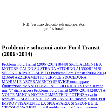
ABBIAMO LA SOLUZIONE AL
PROBLEMA!
N.B. Servizio dedicato agli autoriparatori
professionali
Problemi e soluzioni auto: Ford Transit
(2006>2014)
Problema Ford Transit (2006>2014) [8448] SPECIALMENTE A
MOTORE CALDO SU STRADA ATTORNO AI 3500RPM SI
SPEGNE, RIPARTE SUBITO
Problema Ford Transit (2006>2014)
[21669] AZZERAMENTO SERVICE PROCEDURA
MANUALE AZZERAMENTO SERVICE nota: appare
l`indicazione "MANUTENZIONE OLIO RICHIESTA" e si vede
una "I" gialla accesa
Problema Ford Transit (2006>2014) [24877] A
VOLTE MANCA NOTEVOLMENTE DI POTENZA (va in
recovery) E SI ACCENDE LA SPIA AVARIA (motore gialla), POI
IMPROVVISAMENTE LA SPIA AVARIA SI SPEGNE E IL
VEICOLO VA BENE nota: il problema si verifica con motore