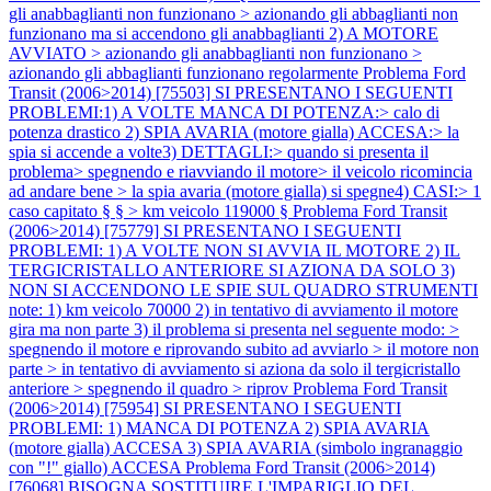
gli anabbaglianti non funzionano > azionando gli abbaglianti non
funzionano ma si accendono gli anabbaglianti 2) A MOTORE
AVVIATO > azionando gli anabbaglianti non funzionano >
azionando gli abbaglianti funzionano regolarmente
Problema Ford
Transit (2006>2014) [75503] SI PRESENTANO I SEGUENTI
PROBLEMI:1) A VOLTE MANCA DI POTENZA:> calo di
potenza drastico 2) SPIA AVARIA (motore gialla) ACCESA:> la
spia si accende a volte3) DETTAGLI:> quando si presenta il
problema> spegnendo e riavviando il motore> il veicolo ricomincia
ad andare bene > la spia avaria (motore gialla) si spegne4) CASI:> 1
caso capitato § § > km veicolo 119000 §
Problema Ford Transit
(2006>2014) [75779] SI PRESENTANO I SEGUENTI
PROBLEMI: 1) A VOLTE NON SI AVVIA IL MOTORE 2) IL
TERGICRISTALLO ANTERIORE SI AZIONA DA SOLO 3)
NON SI ACCENDONO LE SPIE SUL QUADRO STRUMENTI
note: 1) km veicolo 70000 2) in tentativo di avviamento il motore
gira ma non parte 3) il problema si presenta nel seguente modo: >
spegnendo il motore e riprovando subito ad avviarlo > il motore non
parte > in tentativo di avviamento si aziona da solo il tergicristallo
anteriore > spegnendo il quadro > riprov
Problema Ford Transit
(2006>2014) [75954] SI PRESENTANO I SEGUENTI
PROBLEMI: 1) MANCA DI POTENZA 2) SPIA AVARIA
(motore gialla) ACCESA 3) SPIA AVARIA (simbolo ingranaggio
con "!" giallo) ACCESA
Problema Ford Transit (2006>2014)
[76068] BISOGNA SOSTITUIRE L'IMPARIGLIO DEL