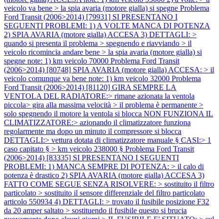
veicolo va bene > la spia avaria (motore gialla) si spegne
Problema
Ford Transit (2006>2014) [79931] SI PRESENTANO I
SEGUENTI PROBLEMI: 1) A VOLTE MANCA DI POTENZA
2) SPIA AVARIA (motore gialla) ACCESA 3) DETTAGLI: >
quando si presenta il problema > spegnendo e riavviando > il
veicolo ricomincia andare bene > la spia avaria (motore gialla) si
spegne note: 1) km veicolo 70000
Problema Ford Transit
(2006>2014) [80748] SPIA AVARIA (motore gialla) ACCESA: > il
veicolo comunque va bene note: 1) km veicolo 32000
Problema
Ford Transit (2006>2014) [81120] GIRA SEMPRE LA
VENTOLA DEL RADIATORE:> rimane azionata la ventola
piccola> gira alla massima velocità > il problema è permanente >
solo spegnendo il motore la ventola si blocca NON FUNZIONA IL
CLIMATIZZATORE:> azionando il climatizzatore funziona
regolarmente ma dopo un minuto il compressore si blocca
DETTAGLI:> vettura dotata di climatizzatore manuale § CASI:> 1
caso capitato § > km veicolo 238000 §
Problema Ford Transit
(2006>2014) [83335] SI PRESENTANO I SEGUENTI
PROBLEMI: 1) MANCA SEMPRE DI POTENZA: > il calo di
potenza è drastico 2) SPIA AVARIA (motore gialla) ACCESA 3)
FATTO COME SEGUE SENZA RISOLVERE: > sostituito il filtro
particolato > sostituito il sensore differenziale del filtro particolato
articolo 550934 4) DETTAGLI: > trovato il fusibile posizione F32
da 20 amper saltato > sostituendo il fusibile questo si brucia