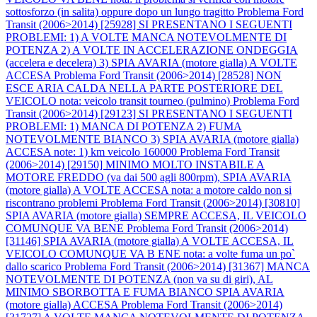
sottosforzo (in salita) oppure dopo un lungo tragitto
Problema Ford
Transit (2006>2014) [25928] SI PRESENTANO I SEGUENTI
PROBLEMI: 1) A VOLTE MANCA NOTEVOLMENTE DI
POTENZA 2) A VOLTE IN ACCELERAZIONE ONDEGGIA
(accelera e decelera) 3) SPIA AVARIA (motore gialla) A VOLTE
ACCESA
Problema Ford Transit (2006>2014) [28528] NON
ESCE ARIA CALDA NELLA PARTE POSTERIORE DEL
VEICOLO nota: veicolo transit tourneo (pulmino)
Problema Ford
Transit (2006>2014) [29123] SI PRESENTANO I SEGUENTI
PROBLEMI: 1) MANCA DI POTENZA 2) FUMA
NOTEVOLMENTE BIANCO 3) SPIA AVARIA (motore gialla)
ACCESA note: 1) km veicolo 160000
Problema Ford Transit
(2006>2014) [29150] MINIMO MOLTO INSTABILE A
MOTORE FREDDO (va dai 500 agli 800rpm), SPIA AVARIA
(motore gialla) A VOLTE ACCESA nota: a motore caldo non si
riscontrano problemi
Problema Ford Transit (2006>2014) [30810]
SPIA AVARIA (motore gialla) SEMPRE ACCESA, IL VEICOLO
COMUNQUE VA BENE
Problema Ford Transit (2006>2014)
[31146] SPIA AVARIA (motore gialla) A VOLTE ACCESA, IL
VEICOLO COMUNQUE VA B ENE nota: a volte fuma un po`
dallo scarico
Problema Ford Transit (2006>2014) [31367] MANCA
NOTEVOLMENTE DI POTENZA (non va su di giri), AL
MINIMO SBORBOTTA E FUMA BIANCO SPIA AVARIA
(motore gialla) ACCESA
Problema Ford Transit (2006>2014)