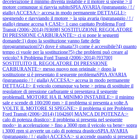
decelerazione il minimo diventa instabile e il motore si spegne > il
motore comunque si riavvia subitoSPIA AVARIA (ingranaggio / ! /
giallo) ACCESA:> accesa in modo permanente DETTAGLI:>
spegnendo e riavviando il motore > la spia avaria (ingranaggio / ! /
giallo) rimane accesa § CASI:> 1 caso capitato
Problema Ford
Transit (2006>2014) [93698] SOSTITUZIONE REGOLATORE
DI PRESSIONE CARBURANTE:> ci si pone le seguenti
domande:1) dopo la sostituzione vanno fatte delle
riprogrammazioni?2) dove è situata?3) come è accessibile?4) quanto
tempo ci vuole per la sostituzione?5) che problemi può creare al
veicolo? §
Problema Ford Transit (2006>2014) [93700]
SOSTITUITO IL REGOLATORE DI PRESSIONE
CARBURANTE:> messo nuovo non originale > dopo la
sostituzione si è presentato il seguente problemaSPIA AVARIA
(ingranaggio / ! / gialla) ACCESA:> accesa in modo permanente
DETTAGLI:> il veicolo comunque va bene > prima di sostituire il
regolatore di pressione carburante si presentava il seguente
problemaIL MOTORE HA IL MINIMO INSTABILE:> il minimo
sale e scende di 100/200 rpm > il problema si presenta a volte A
VOLTE IL MOTORE SI SPEGNE:> il problema si pre
Problema
Ford Transit (2006>2014) [104260] MANCA DI POTENZA:>
calo di potenza drastico> il problema si presenta nel seguente
modo> in accelerazione > fino a 3000 rpm il veicolo va bene> sopra
i 3000 rpm si avverte un calo di potenza drasticoSPIA AVARIA
(ingranaggio / ! / giallo) ACCESA:> si accende quando si presenta il