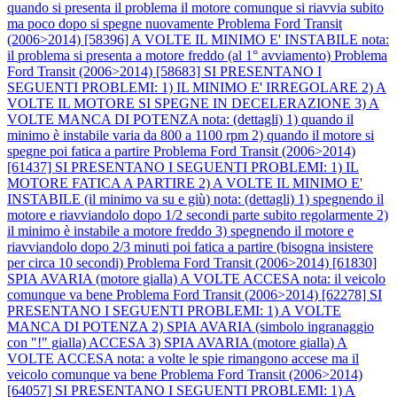
quando si presenta il problema il motore comunque si riavvia subito
ma poco dopo si spegne nuovamente
Problema Ford Transit
(2006>2014) [58396] A VOLTE IL MINIMO E' INSTABILE nota:
il problema si presenta a motore freddo (al 1° avviamento)
Problema
Ford Transit (2006>2014) [58683] SI PRESENTANO I
SEGUENTI PROBLEMI: 1) IL MINIMO E' IRREGOLARE 2) A
VOLTE IL MOTORE SI SPEGNE IN DECELERAZIONE 3) A
VOLTE MANCA DI POTENZA nota: (dettagli) 1) quando il
minimo è instabile varia da 800 a 1100 rpm 2) quando il motore si
spegne poi fatica a partire
Problema Ford Transit (2006>2014)
[61437] SI PRESENTANO I SEGUENTI PROBLEMI: 1) IL
MOTORE FATICA A PARTIRE 2) A VOLTE IL MINIMO E'
INSTABILE (il minimo va su e giù) nota: (dettagli) 1) spegnendo il
motore e riavviandolo dopo 1/2 secondi parte subito regolarmente 2)
il minimo è instabile a motore freddo 3) spegnendo il motore e
riavviandolo dopo 2/3 minuti poi fatica a partire (bisogna insistere
per circa 10 secondi)
Problema Ford Transit (2006>2014) [61830]
SPIA AVARIA (motore gialla) A VOLTE ACCESA nota: il veicolo
comunque va bene
Problema Ford Transit (2006>2014) [62278] SI
PRESENTANO I SEGUENTI PROBLEMI: 1) A VOLTE
MANCA DI POTENZA 2) SPIA AVARIA (simbolo ingranaggio
con "!" gialla) ACCESA 3) SPIA AVARIA (motore gialla) A
VOLTE ACCESA nota: a volte le spie rimangono accese ma il
veicolo comunque va bene
Problema Ford Transit (2006>2014)
[64057] SI PRESENTANO I SEGUENTI PROBLEMI: 1) A