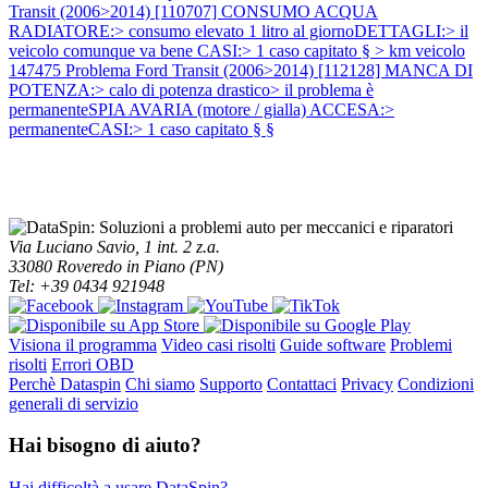
Transit (2006>2014) [110707] CONSUMO ACQUA
RADIATORE:> consumo elevato 1 litro al giornoDETTAGLI:> il
veicolo comunque va bene CASI:> 1 caso capitato § > km veicolo
147475
Problema Ford Transit (2006>2014) [112128] MANCA DI
POTENZA:> calo di potenza drastico> il problema è
permanenteSPIA AVARIA (motore / gialla) ACCESA:>
permanenteCASI:> 1 caso capitato § §
Via Luciano Savio, 1 int. 2 z.a.
33080 Roveredo in Piano (PN)
Tel: +39 0434 921948
Visiona il programma
Video casi risolti
Guide software
Problemi
risolti
Errori OBD
Perchè Dataspin
Chi siamo
Supporto
Contattaci
Privacy
Condizioni
generali di servizio
Hai bisogno di aiuto?
Hai difficoltà a usare DataSpin?