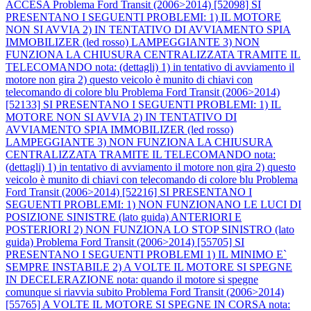
ACCESA
Problema Ford Transit (2006>2014) [52098] SI
PRESENTANO I SEGUENTI PROBLEMI: 1) IL MOTORE
NON SI AVVIA 2) IN TENTATIVO DI AVVIAMENTO SPIA
IMMOBILIZER (led rosso) LAMPEGGIANTE 3) NON
FUNZIONA LA CHIUSURA CENTRALIZZATA TRAMITE IL
TELECOMANDO nota: (dettagli) 1) in tentativo di avviamento il
motore non gira 2) questo veicolo è munito di chiavi con
telecomando di colore blu
Problema Ford Transit (2006>2014)
[52133] SI PRESENTANO I SEGUENTI PROBLEMI: 1) IL
MOTORE NON SI AVVIA 2) IN TENTATIVO DI
AVVIAMENTO SPIA IMMOBILIZER (led rosso)
LAMPEGGIANTE 3) NON FUNZIONA LA CHIUSURA
CENTRALIZZATA TRAMITE IL TELECOMANDO nota:
(dettagli) 1) in tentativo di avviamento il motore non gira 2) questo
veicolo è munito di chiavi con telecomando di colore blu
Problema
Ford Transit (2006>2014) [52216] SI PRESENTANO I
SEGUENTI PROBLEMI: 1) NON FUNZIONANO LE LUCI DI
POSIZIONE SINISTRE (lato guida) ANTERIORI E
POSTERIORI 2) NON FUNZIONA LO STOP SINISTRO (lato
guida)
Problema Ford Transit (2006>2014) [55705] SI
PRESENTANO I SEGUENTI PROBLEMI 1) IL MINIMO E`
SEMPRE INSTABILE 2) A VOLTE IL MOTORE SI SPEGNE
IN DECELERAZIONE nota: quando il motore si spegne
comunque si riavvia subito
Problema Ford Transit (2006>2014)
[55765] A VOLTE IL MOTORE SI SPEGNE IN CORSA nota: