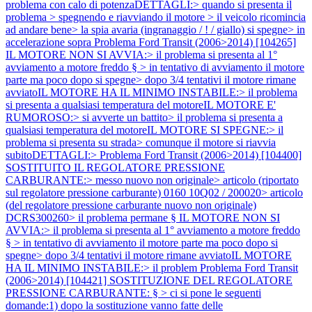
problema con calo di potenzaDETTAGLI:> quando si presenta il
problema > spegnendo e riavviando il motore > il veicolo ricomincia
ad andare bene> la spia avaria (ingranaggio / ! / giallo) si spegne> in
accelerazione sopra
Problema Ford Transit (2006>2014) [104265]
IL MOTORE NON SI AVVIA:> il problema si presenta al 1°
avviamento a motore freddo § > in tentativo di avviamento il motore
parte ma poco dopo si spegne> dopo 3/4 tentativi il motore rimane
avviatoIL MOTORE HA IL MINIMO INSTABILE:> il problema
si presenta a qualsiasi temperatura del motoreIL MOTORE E'
RUMOROSO:> si avverte un battito> il problema si presenta a
qualsiasi temperatura del motoreIL MOTORE SI SPEGNE:> il
problema si presenta su strada> comunque il motore si riavvia
subitoDETTAGLI:>
Problema Ford Transit (2006>2014) [104400]
SOSTITUITO IL REGOLATORE PRESSIONE
CARBURANTE:> messo nuovo non originale> articolo (riportato
sul regolatore pressione carburante) 0160 10Q02 / 200020> articolo
(del regolatore pressione carburante nuovo non originale)
DCRS300260> il problema permane § IL MOTORE NON SI
AVVIA:> il problema si presenta al 1° avviamento a motore freddo
§ > in tentativo di avviamento il motore parte ma poco dopo si
spegne> dopo 3/4 tentativi il motore rimane avviatoIL MOTORE
HA IL MINIMO INSTABILE:> il problem
Problema Ford Transit
(2006>2014) [104421] SOSTITUZIONE DEL REGOLATORE
PRESSIONE CARBURANTE: § > ci si pone le seguenti
domande:1) dopo la sostituzione vanno fatte delle