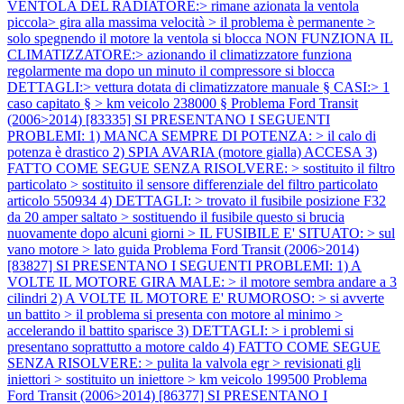
VENTOLA DEL RADIATORE:> rimane azionata la ventola
piccola> gira alla massima velocità > il problema è permanente >
solo spegnendo il motore la ventola si blocca NON FUNZIONA IL
CLIMATIZZATORE:> azionando il climatizzatore funziona
regolarmente ma dopo un minuto il compressore si blocca
DETTAGLI:> vettura dotata di climatizzatore manuale § CASI:> 1
caso capitato § > km veicolo 238000 §
Problema Ford Transit
(2006>2014) [83335] SI PRESENTANO I SEGUENTI
PROBLEMI: 1) MANCA SEMPRE DI POTENZA: > il calo di
potenza è drastico 2) SPIA AVARIA (motore gialla) ACCESA 3)
FATTO COME SEGUE SENZA RISOLVERE: > sostituito il filtro
particolato > sostituito il sensore differenziale del filtro particolato
articolo 550934 4) DETTAGLI: > trovato il fusibile posizione F32
da 20 amper saltato > sostituendo il fusibile questo si brucia
nuovamente dopo alcuni giorni > IL FUSIBILE E' SITUATO: > sul
vano motore > lato guida
Problema Ford Transit (2006>2014)
[83827] SI PRESENTANO I SEGUENTI PROBLEMI: 1) A
VOLTE IL MOTORE GIRA MALE: > il motore sembra andare a 3
cilindri 2) A VOLTE IL MOTORE E' RUMOROSO: > si avverte
un battito > il problema si presenta con motore al minimo >
accelerando il battito sparisce 3) DETTAGLI: > i problemi si
presentano soprattutto a motore caldo 4) FATTO COME SEGUE
SENZA RISOLVERE: > pulita la valvola egr > revisionati gli
iniettori > sostituito un iniettore > km veicolo 199500
Problema
Ford Transit (2006>2014) [86377] SI PRESENTANO I