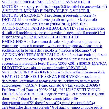
SEGUENTI PROBLEMI: 1) A VOLTE AVVIANDO IL
MOTORE: > si spegne subito > dopo 5/6 tentativi rimane avviato 2)
A VOLTE IL MINIMO E' INSTABILE 3) A VOLTE IL
MOTORE SI SPEGNE: > il problema si presenta in corsa 4)
DETTAGLI: > a volte va bene per alcuni giorni > km veicolo
212300
Problema Ford Transit (2006>2014) [89210] SI
ACCENDONO I FARI ANABBAGLIANTI:> i fari si accendono
da soli > il problema si presenta a volte > spegnendo il motore i fari
si spengono § SI AZIONANO LE 4 FRECCE DI
EMERGENZA:> si azionano da sole > il problema si presente a
volte> spegnendo il motore le 4 frecce rimangono azionate > solo
scollegando la batteria del veicolo le 4 frecce si bloccano § SI
AZIONANO I TERGICRISTALLO: § > i fari si accendono da soli
> poi si bloccano dove capita > il problema si presenta a volte>
spegnendo il
Problema Ford Transit (2006>2014) [90816] MANCA
DI POTENZA:> calo di potenza drasticoAPPARE LA
SEGUENTE INDICAZIONE:> guasto motore far riparare motore
§ FATTO COME SEGUE SENZA RISOLVERE:> sostituito il
debimetro> effettuata la regolazione del debimetro tramite tester
autodiagnosi § CASI:> 1 caso capitato § > km veicolo 216096 §
Problema Ford Transit (2006>2014) [91917] SOSTITUZIONE
DELLA VALVOLA EGR:> egr elettrica § > ci si pone le seguenti
domande:1) dopo la sostituzione vanno fatte delle
riprogrammazioni?2) dove è situata?3) come è accessibile?4)
caratteristiche della valvola egr? § 5) quanto tempo ci vuole per la