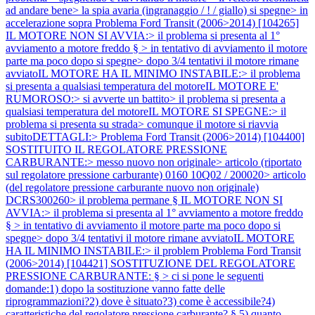
ad andare bene> la spia avaria (ingranaggio / ! / giallo) si spegne> in
accelerazione sopra
Problema Ford Transit (2006>2014) [104265]
IL MOTORE NON SI AVVIA:> il problema si presenta al 1°
avviamento a motore freddo § > in tentativo di avviamento il motore
parte ma poco dopo si spegne> dopo 3/4 tentativi il motore rimane
avviatoIL MOTORE HA IL MINIMO INSTABILE:> il problema
si presenta a qualsiasi temperatura del motoreIL MOTORE E'
RUMOROSO:> si avverte un battito> il problema si presenta a
qualsiasi temperatura del motoreIL MOTORE SI SPEGNE:> il
problema si presenta su strada> comunque il motore si riavvia
subitoDETTAGLI:>
Problema Ford Transit (2006>2014) [104400]
SOSTITUITO IL REGOLATORE PRESSIONE
CARBURANTE:> messo nuovo non originale> articolo (riportato
sul regolatore pressione carburante) 0160 10Q02 / 200020> articolo
(del regolatore pressione carburante nuovo non originale)
DCRS300260> il problema permane § IL MOTORE NON SI
AVVIA:> il problema si presenta al 1° avviamento a motore freddo
§ > in tentativo di avviamento il motore parte ma poco dopo si
spegne> dopo 3/4 tentativi il motore rimane avviatoIL MOTORE
HA IL MINIMO INSTABILE:> il problem
Problema Ford Transit
(2006>2014) [104421] SOSTITUZIONE DEL REGOLATORE
PRESSIONE CARBURANTE: § > ci si pone le seguenti
domande:1) dopo la sostituzione vanno fatte delle
riprogrammazioni?2) dove è situato?3) come è accessibile?4)
caratteristiche del regolatore pressione carburante? § 5) quanto