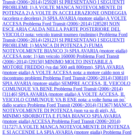
Transit (2006>2014) [25928] SI PRESENTANO I SEGUENTI
PROBLEMI: 1) A VOLTE MANCA NOTEVOLMENTE DI
POTENZA 2) A VOLTE IN ACCELERAZIONE ONDEGGIA
(accelera e decelera) 3) SPIA AVARIA (motore gialla) A VOLTE
ACCESA
Problema Ford Transit (2006>2014) [28528] NON
ESCE ARIA CALDA NELLA PARTE POSTERIORE DEL
VEICOLO nota: veicolo transit tourneo (pulmino)
Problema Ford
Transit (2006>2014) [29123] SI PRESENTANO I SEGUENTI
PROBLEMI: 1) MANCA DI POTENZA 2) FUMA
NOTEVOLMENTE BIANCO 3) SPIA AVARIA (motore gialla)
ACCESA note: 1) km veicolo 160000
Problema Ford Transit
(2006>2014) [29150] MINIMO MOLTO INSTABILE A
MOTORE FREDDO (va dai 500 agli 800rpm), SPIA AVARIA
(motore gialla) A VOLTE ACCESA nota: a motore caldo non si
riscontrano problemi
Problema Ford Transit (2006>2014) [30810]
SPIA AVARIA (motore gialla) SEMPRE ACCESA, IL VEICOLO
COMUNQUE VA BENE
Problema Ford Transit (2006>2014)
[31146] SPIA AVARIA (motore gialla) A VOLTE ACCESA, IL
VEICOLO COMUNQUE VA B ENE nota: a volte fuma un po`
dallo scarico
Problema Ford Transit (2006>2014) [31367] MANCA
NOTEVOLMENTE DI POTENZA (non va su di giri), AL
MINIMO SBORBOTTA E FUMA BIANCO SPIA AVARIA
(motore gialla) ACCESA
Problema Ford Transit (2006>2014)
[31727] A VOLTE MANCA NOTEVOLMENTE DI POTENZA
E SI ACCENDE LA SPIA AVARIA (motore gialla)
Problema Ford