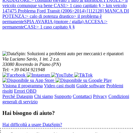
RADIATORE:> consumo elevato 1 litro al giornoDETTAGLI:> il
veicolo comunque va bene CASI:> 1 caso capitato § > km veicolo
147475
Problema Ford Transit (2006>2014) [112128] MANCA DI
POTENZA:> calo di potenza drastico> il problema è
permanenteSPIA AVARIA (motore / gialla) ACCESA:>
permanenteCASI:> 1 caso capitato § §
Via Luciano Savio, 1 int. 2 z.a.
33080 Roveredo in Piano (PN)
Tel: +39 0434 921948
Visiona il programma
Video casi risolti
Guide software
Problemi
risolti
Errori OBD
Perchè Dataspin
Chi siamo
Supporto
Contattaci
Privacy
Condizioni
generali di servizio
Hai bisogno di aiuto?
Hai difficoltà a usare DataSpin?
Clicca per la teleassistenza!