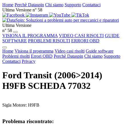
Home
Perchè Dataspin
Chi siamo
Supporto
Contattaci
Ultima Versione n° 58
Ultima Versione
n° 58
VISIONA IL PROGRAMMA
VIDEO CASI RISOLTI
GUIDE
SOFTWARE
PROBLEMI RISOLTI
ERRORI OBD
Home
Visiona il programma
Video casi risolti
Guide software
Problemi risolti
Errori OBD
Perchè Dataspin
Chi siamo
Supporto
Contattaci
Privacy
Ford Transit (2006>2014)
H9FB SCHEDA 77032
Sigla Motore: H9FB
Problema riscontrato: