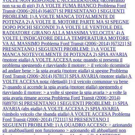
VOLTE NON RISPONDE L'ACCELERATORE (accelerando
non va su di giri) 3) A VOLTE FUMA BIANCO
Problema Ford
Transit (2006>2014) [64637] SI PRESENTANO I SEGUENTI
PROBLEMI: 1) A VOLTE MANCA TOTALMENTE DI
POTENZA 2) A VOLTE IL MOTORE PARTE MA SI SPEGNE
DOPO POCHI SECONDI 3) A VOLTE LE VENTOLE DEL
RADIATORE GIRANO ALLA MASSIMA VELOCITA' 4) A
VOLTE L'INDICATORE DELLA TEMPERATURA MOTORE
VA AL MASSIMO
Problema Ford Transit (2006>2014) [67321] SI
PRESENTANO I SEGUENTI PROBLEMI: 1) A VOLTE
MANCA NOTEVOLMENTE DI POTENZA 2) SPIA AVARIA
(motore gialla) A VOLTE ACCESA nota: quando si presenta il
problema spegnendo e riavviando il motore: > il veicolo ricomincia
ad andare bene > la spia avaria (motore gialla) si spegne
Problema
Ford Transit (2006>2014) [67813] SPIA AVARIA (motore gialla) A
VOLTE ACCESA nota: (dettagli) 1) il veicolo comunque va bene
2) quando si accende la spia avaria (motore gialla) spegnendo e
riavviando il motore: > a volte si spegne la spia avaria > a volte la
spia avaria rimane accesa
Problema Ford Transit (2006>2014)
[68970] SI PRESENTANO I SEGUENTI PROBLEMI: 1) SPIA
AVARIA (abs gialla) A VOLTE ACCESA 2) SPIA AVARIA
(simbolo veicolo che sbanda gialla) A VOLTE ACCESA
Problema
Ford Transit (2006>2014) [72111] SI PRESENTANO I
SEGUENTI PROBLEMI: 1) A QUADRO ACCESO: > azionando
gli anabbaglianti non funzionano > azionando gli abbaglianti non