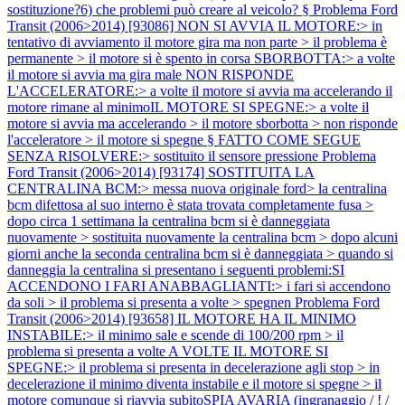
sostituzione?6) che problemi può creare al veicolo? §
Problema Ford
Transit (2006>2014) [93086] NON SI AVVIA IL MOTORE:> in
tentativo di avviamento il motore gira ma non parte > il problema è
permanente > il motore si è spento in corsa SBORBOTTA:> a volte
il motore si avvia ma gira male NON RISPONDE
L'ACCELERATORE:> a volte il motore si avvia ma accelerando il
motore rimane al minimoIL MOTORE SI SPEGNE:> a volte il
motore si avvia ma accelerando > il motore sborbotta > non risponde
l'acceleratore > il motore si spegne § FATTO COME SEGUE
SENZA RISOLVERE:> sostituito il sensore pressione
Problema
Ford Transit (2006>2014) [93174] SOSTITUITA LA
CENTRALINA BCM:> messa nuova originale ford> la centralina
bcm difettosa al suo interno è stata trovata completamente fusa >
dopo circa 1 settimana la centralina bcm si è danneggiata
nuovamente > sostituita nuovamente la centralina bcm > dopo alcuni
giorni anche la seconda centralina bcm si è danneggiata > quando si
danneggia la centralina si presentano i seguenti problemi:SI
ACCENDONO I FARI ANABBAGLIANTI:> i fari si accendono
da soli > il problema si presenta a volte > spegnen
Problema Ford
Transit (2006>2014) [93658] IL MOTORE HA IL MINIMO
INSTABILE:> il minimo sale e scende di 100/200 rpm > il
problema si presenta a volte A VOLTE IL MOTORE SI
SPEGNE:> il problema si presenta in decelerazione agli stop > in
decelerazione il minimo diventa instabile e il motore si spegne > il
motore comunque si riavvia subitoSPIA AVARIA (ingranaggio / ! /