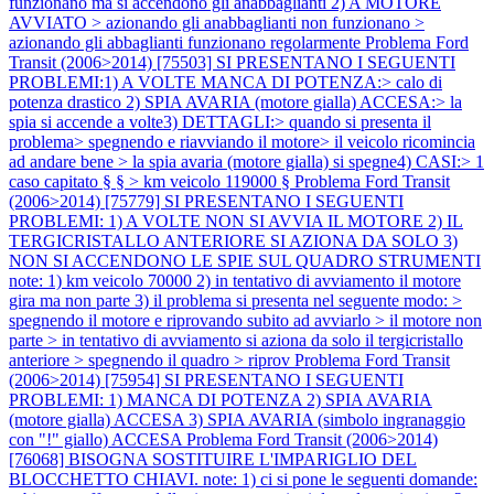
funzionano ma si accendono gli anabbaglianti 2) A MOTORE
AVVIATO > azionando gli anabbaglianti non funzionano >
azionando gli abbaglianti funzionano regolarmente
Problema Ford
Transit (2006>2014) [75503] SI PRESENTANO I SEGUENTI
PROBLEMI:1) A VOLTE MANCA DI POTENZA:> calo di
potenza drastico 2) SPIA AVARIA (motore gialla) ACCESA:> la
spia si accende a volte3) DETTAGLI:> quando si presenta il
problema> spegnendo e riavviando il motore> il veicolo ricomincia
ad andare bene > la spia avaria (motore gialla) si spegne4) CASI:> 1
caso capitato § § > km veicolo 119000 §
Problema Ford Transit
(2006>2014) [75779] SI PRESENTANO I SEGUENTI
PROBLEMI: 1) A VOLTE NON SI AVVIA IL MOTORE 2) IL
TERGICRISTALLO ANTERIORE SI AZIONA DA SOLO 3)
NON SI ACCENDONO LE SPIE SUL QUADRO STRUMENTI
note: 1) km veicolo 70000 2) in tentativo di avviamento il motore
gira ma non parte 3) il problema si presenta nel seguente modo: >
spegnendo il motore e riprovando subito ad avviarlo > il motore non
parte > in tentativo di avviamento si aziona da solo il tergicristallo
anteriore > spegnendo il quadro > riprov
Problema Ford Transit
(2006>2014) [75954] SI PRESENTANO I SEGUENTI
PROBLEMI: 1) MANCA DI POTENZA 2) SPIA AVARIA
(motore gialla) ACCESA 3) SPIA AVARIA (simbolo ingranaggio
con "!" giallo) ACCESA
Problema Ford Transit (2006>2014)
[76068] BISOGNA SOSTITUIRE L'IMPARIGLIO DEL
BLOCCHETTO CHIAVI. note: 1) ci si pone le seguenti domande: