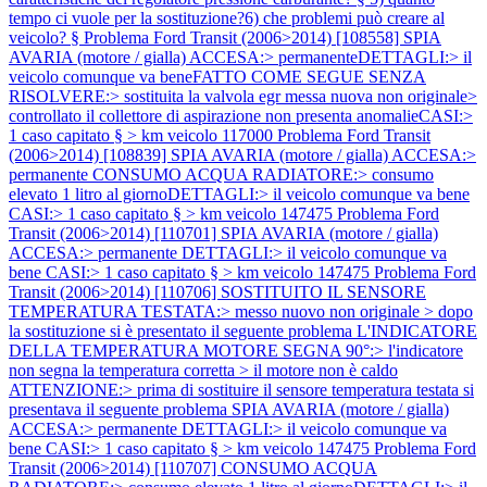
tempo ci vuole per la sostituzione?6) che problemi può creare al
veicolo? §
Problema Ford Transit (2006>2014) [108558] SPIA
AVARIA (motore / gialla) ACCESA:> permanenteDETTAGLI:> il
veicolo comunque va beneFATTO COME SEGUE SENZA
RISOLVERE:> sostituita la valvola egr messa nuova non originale>
controllato il collettore di aspirazione non presenta anomalieCASI:>
1 caso capitato § > km veicolo 117000
Problema Ford Transit
(2006>2014) [108839] SPIA AVARIA (motore / gialla) ACCESA:>
permanente CONSUMO ACQUA RADIATORE:> consumo
elevato 1 litro al giornoDETTAGLI:> il veicolo comunque va bene
CASI:> 1 caso capitato § > km veicolo 147475
Problema Ford
Transit (2006>2014) [110701] SPIA AVARIA (motore / gialla)
ACCESA:> permanente DETTAGLI:> il veicolo comunque va
bene CASI:> 1 caso capitato § > km veicolo 147475
Problema Ford
Transit (2006>2014) [110706] SOSTITUITO IL SENSORE
TEMPERATURA TESTATA:> messo nuovo non originale > dopo
la sostituzione si è presentato il seguente problema L'INDICATORE
DELLA TEMPERATURA MOTORE SEGNA 90°:> l'indicatore
non segna la temperatura corretta > il motore non è caldo
ATTENZIONE:> prima di sostituire il sensore temperatura testata si
presentava il seguente problema SPIA AVARIA (motore / gialla)
ACCESA:> permanente DETTAGLI:> il veicolo comunque va
bene CASI:> 1 caso capitato § > km veicolo 147475
Problema Ford
Transit (2006>2014) [110707] CONSUMO ACQUA