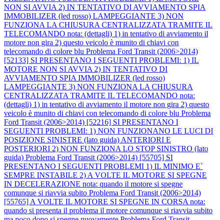
NON SI AVVIA 2) IN TENTATIVO DI AVVIAMENTO SPIA
IMMOBILIZER (led rosso) LAMPEGGIANTE 3) NON
FUNZIONA LA CHIUSURA CENTRALIZZATA TRAMITE IL
TELECOMANDO nota: (dettagli) 1) in tentativo di avviamento il
motore non gira 2) questo veicolo è munito di chiavi con
telecomando di colore blu
Problema Ford Transit (2006>2014)
[52133] SI PRESENTANO I SEGUENTI PROBLEMI: 1) IL
MOTORE NON SI AVVIA 2) IN TENTATIVO DI
AVVIAMENTO SPIA IMMOBILIZER (led rosso)
LAMPEGGIANTE 3) NON FUNZIONA LA CHIUSURA
CENTRALIZZATA TRAMITE IL TELECOMANDO nota:
(dettagli) 1) in tentativo di avviamento il motore non gira 2) questo
veicolo è munito di chiavi con telecomando di colore blu
Problema
Ford Transit (2006>2014) [52216] SI PRESENTANO I
SEGUENTI PROBLEMI: 1) NON FUNZIONANO LE LUCI DI
POSIZIONE SINISTRE (lato guida) ANTERIORI E
POSTERIORI 2) NON FUNZIONA LO STOP SINISTRO (lato
guida)
Problema Ford Transit (2006>2014) [55705] SI
PRESENTANO I SEGUENTI PROBLEMI 1) IL MINIMO E`
SEMPRE INSTABILE 2) A VOLTE IL MOTORE SI SPEGNE
IN DECELERAZIONE nota: quando il motore si spegne
comunque si riavvia subito
Problema Ford Transit (2006>2014)
[55765] A VOLTE IL MOTORE SI SPEGNE IN CORSA nota:
quando si presenta il problema il motore comunque si riavvia subito
ma poco dopo si spegne nuovamente
Problema Ford Transit