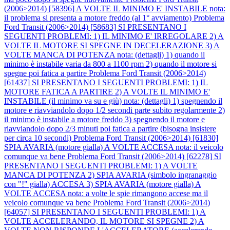
(2006>2014) [58396] A VOLTE IL MINIMO E' INSTABILE nota:
il problema si presenta a motore freddo (al 1° avviamento)
Problema
Ford Transit (2006>2014) [58683] SI PRESENTANO I
SEGUENTI PROBLEMI: 1) IL MINIMO E' IRREGOLARE 2) A
VOLTE IL MOTORE SI SPEGNE IN DECELERAZIONE 3) A
VOLTE MANCA DI POTENZA nota: (dettagli) 1) quando il
minimo è instabile varia da 800 a 1100 rpm 2) quando il motore si
spegne poi fatica a partire
Problema Ford Transit (2006>2014)
[61437] SI PRESENTANO I SEGUENTI PROBLEMI: 1) IL
MOTORE FATICA A PARTIRE 2) A VOLTE IL MINIMO E'
INSTABILE (il minimo va su e giù) nota: (dettagli) 1) spegnendo il
motore e riavviandolo dopo 1/2 secondi parte subito regolarmente 2)
il minimo è instabile a motore freddo 3) spegnendo il motore e
riavviandolo dopo 2/3 minuti poi fatica a partire (bisogna insistere
per circa 10 secondi)
Problema Ford Transit (2006>2014) [61830]
SPIA AVARIA (motore gialla) A VOLTE ACCESA nota: il veicolo
comunque va bene
Problema Ford Transit (2006>2014) [62278] SI
PRESENTANO I SEGUENTI PROBLEMI: 1) A VOLTE
MANCA DI POTENZA 2) SPIA AVARIA (simbolo ingranaggio
con "!" gialla) ACCESA 3) SPIA AVARIA (motore gialla) A
VOLTE ACCESA nota: a volte le spie rimangono accese ma il
veicolo comunque va bene
Problema Ford Transit (2006>2014)
[64057] SI PRESENTANO I SEGUENTI PROBLEMI: 1) A
VOLTE ACCELERANDO, IL MOTORE SI SPEGNE 2) A