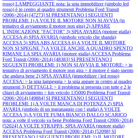
rosso) LAMPEGGIANTE nota: la spia immobilizer (simbolo led
rosso) è in centro al quadro strumenti
Problema Ford Transit
(2006>2014) [47273] SI PRESENTANO I SEGUENTI
PROBLEMI: 1) A VOLTE IL MOTORE NON SI AVVIA (in
tentativo di avviamento il motore non gira) 2) APPARE
L`INDICAZIONE "FACTOR" 3) SPIA AVARIA (motore gialla)
ACCESA 4) SPIA AVARIA (simbolo veicolo che sbanda)
ACCESA 5) SPIA ABS ACCESA 6) A VOLTE IL MOTORE
NON SI SPEGNE 7) A VOLTE ANCHE A QUADRO SPENTO
RIMANE LA SPIA AVARIA (motore gialla) ACCESA
Problema
Ford Transit (2006>2014) [48383] SI PRESENTANO I
SEGUENTI PROBLEMI: 1) NON SI AVVIA IL MOTORE: > in
tentativo di avviamento il motore non gira > il motore è stato spento
che andava bene 2) SPIA AVARIA (immobilizer / led rosso)
ACCESA: > la spia lampeggia > la spia appare in centro al quadro
strumenti 3) DETTAGLI: > il problema si presenta con tutte e 2 le
chiavi di avviamento > km veicolo 135000
Problema Ford Transit
(2006>2014) [49884] SI PRESENTANO I SEGUENTI
PROBLEMI: 1) A VOLTE MANCA DI POTENZA 2) SPIA
AVARIA (simbolo di un ingranaggio con ! gialla) A VOLTE
ACCESA 3) A VOLTE FUMA BIANCO DALLO SCARICO
nota: a volte il veicolo va bene
Problema Ford Transit (2006>2014)
[52024] A VOLTE STRAPPA, SPIA AVARIA (motore gialla)
ACCESA
Problema Ford Transit (2006>2014) [52098] SI
PRESENTANO I SEGUENTI PROBLEMI: 1) IL MOTORE