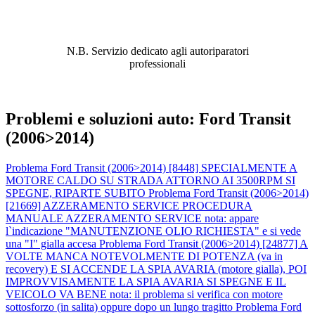
ABBIAMO LA SOLUZIONE AL
PROBLEMA!
N.B. Servizio dedicato agli autoriparatori
professionali
Problemi e soluzioni auto: Ford Transit
(2006>2014)
Problema Ford Transit (2006>2014) [8448] SPECIALMENTE A
MOTORE CALDO SU STRADA ATTORNO AI 3500RPM SI
SPEGNE, RIPARTE SUBITO
Problema Ford Transit (2006>2014)
[21669] AZZERAMENTO SERVICE PROCEDURA
MANUALE AZZERAMENTO SERVICE nota: appare
l`indicazione "MANUTENZIONE OLIO RICHIESTA" e si vede
una "I" gialla accesa
Problema Ford Transit (2006>2014) [24877] A
VOLTE MANCA NOTEVOLMENTE DI POTENZA (va in
recovery) E SI ACCENDE LA SPIA AVARIA (motore gialla), POI
IMPROVVISAMENTE LA SPIA AVARIA SI SPEGNE E IL
VEICOLO VA BENE nota: il problema si verifica con motore
sottosforzo (in salita) oppure dopo un lungo tragitto
Problema Ford