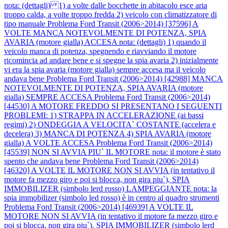
nota: (dettagli) 1) a volte dalle bocchette in abitacolo esce aria
troppo calda, a volte troppo fredda 2) veicolo con climatizzatore di
tipo manuale
Problema Ford Transit (2006>2014) [37596] A
VOLTE MANCA NOTEVOLMENTE DI POTENZA, SPIA
AVARIA (motore gialla) ACCESA nota: (dettagli) 1) quando il
veicolo manca di potenza, spegnendo e riavviando il motore
ricomincia ad andare bene e si spegne la spia avaria 2) inizialmente
vi era la spia avaria (motore gialla) sempre accesa ma il veicolo
andava bene
Problema Ford Transit (2006>2014) [42988] MANCA
NOTEVOLMENTE DI POTENZA, SPIA AVARIA (motore
gialla) SEMPRE ACCESA
Problema Ford Transit (2006>2014)
[44530] A MOTORE FREDDO SI PRESENTANO I SEGUENTI
PROBLEMI: 1) STRAPPA IN ACCELERAZIONE (ai bassi
regimi) 2) ONDEGGIA A VELOCITA` COSTANTE (accelera e
decelera) 3) MANCA DI POTENZA 4) SPIA AVARIA (motore
gialla) A VOLTE ACCESA
Problema Ford Transit (2006>2014)
[45539] NON SI AVVIA PIU` IL MOTORE nota: il motore è stato
spento che andava bene
Problema Ford Transit (2006>2014)
[46320] A VOLTE IL MOTORE NON SI AVVIA (in tentativo il
motore fa mezzo giro e poi si blocca, non gira piu`), SPIA
IMMOBILIZER (simbolo lerd rosso) LAMPEGGIANTE nota: la
spia immobilizer (simbolo led rosso) è in centro al quadro strumenti
Problema Ford Transit (2006>2014) [46939] A VOLTE IL
MOTORE NON SI AVVIA (in tentativo il motore fa mezzo giro e
poi si blocca, non gira piu`), SPIA IMMOBILIZER (simbolo lerd