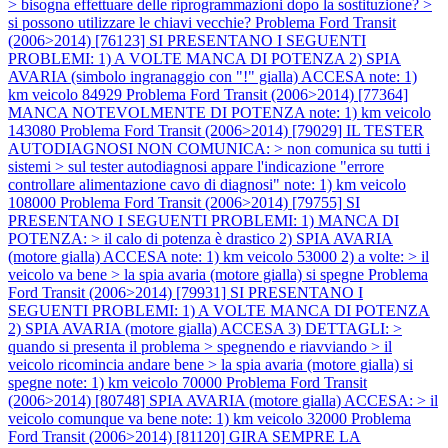
> bisogna effettuare delle riprogrammazioni dopo la sostituzione? >
si possono utilizzare le chiavi vecchie?
Problema Ford Transit
(2006>2014) [76123] SI PRESENTANO I SEGUENTI
PROBLEMI: 1) A VOLTE MANCA DI POTENZA 2) SPIA
AVARIA (simbolo ingranaggio con "!" gialla) ACCESA note: 1)
km veicolo 84929
Problema Ford Transit (2006>2014) [77364]
MANCA NOTEVOLMENTE DI POTENZA note: 1) km veicolo
143080
Problema Ford Transit (2006>2014) [79029] IL TESTER
AUTODIAGNOSI NON COMUNICA: > non comunica su tutti i
sistemi > sul tester autodiagnosi appare l'indicazione "errore
controllare alimentazione cavo di diagnosi" note: 1) km veicolo
108000
Problema Ford Transit (2006>2014) [79755] SI
PRESENTANO I SEGUENTI PROBLEMI: 1) MANCA DI
POTENZA: > il calo di potenza è drastico 2) SPIA AVARIA
(motore gialla) ACCESA note: 1) km veicolo 53000 2) a volte: > il
veicolo va bene > la spia avaria (motore gialla) si spegne
Problema
Ford Transit (2006>2014) [79931] SI PRESENTANO I
SEGUENTI PROBLEMI: 1) A VOLTE MANCA DI POTENZA
2) SPIA AVARIA (motore gialla) ACCESA 3) DETTAGLI: >
quando si presenta il problema > spegnendo e riavviando > il
veicolo ricomincia andare bene > la spia avaria (motore gialla) si
spegne note: 1) km veicolo 70000
Problema Ford Transit
(2006>2014) [80748] SPIA AVARIA (motore gialla) ACCESA: > il
veicolo comunque va bene note: 1) km veicolo 32000
Problema
Ford Transit (2006>2014) [81120] GIRA SEMPRE LA