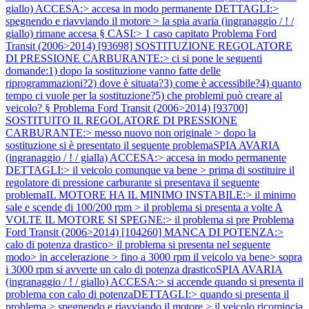
giallo) ACCESA:> accesa in modo permanente DETTAGLI:>
spegnendo e riavviando il motore > la spia avaria (ingranaggio / ! /
giallo) rimane accesa § CASI:> 1 caso capitato
Problema Ford
Transit (2006>2014) [93698] SOSTITUZIONE REGOLATORE
DI PRESSIONE CARBURANTE:> ci si pone le seguenti
domande:1) dopo la sostituzione vanno fatte delle
riprogrammazioni?2) dove è situata?3) come è accessibile?4) quanto
tempo ci vuole per la sostituzione?5) che problemi può creare al
veicolo? §
Problema Ford Transit (2006>2014) [93700]
SOSTITUITO IL REGOLATORE DI PRESSIONE
CARBURANTE:> messo nuovo non originale > dopo la
sostituzione si è presentato il seguente problemaSPIA AVARIA
(ingranaggio / ! / gialla) ACCESA:> accesa in modo permanente
DETTAGLI:> il veicolo comunque va bene > prima di sostituire il
regolatore di pressione carburante si presentava il seguente
problemaIL MOTORE HA IL MINIMO INSTABILE:> il minimo
sale e scende di 100/200 rpm > il problema si presenta a volte A
VOLTE IL MOTORE SI SPEGNE:> il problema si pre
Problema
Ford Transit (2006>2014) [104260] MANCA DI POTENZA:>
calo di potenza drastico> il problema si presenta nel seguente
modo> in accelerazione > fino a 3000 rpm il veicolo va bene> sopra
i 3000 rpm si avverte un calo di potenza drasticoSPIA AVARIA
(ingranaggio / ! / giallo) ACCESA:> si accende quando si presenta il
problema con calo di potenzaDETTAGLI:> quando si presenta il
problema > spegnendo e riavviando il motore > il veicolo ricomincia