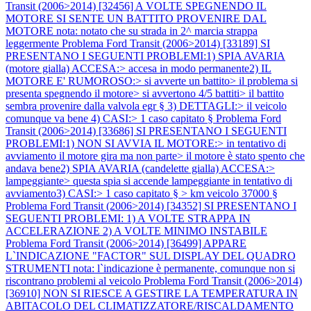
Transit (2006>2014) [32456] A VOLTE SPEGNENDO IL
MOTORE SI SENTE UN BATTITO PROVENIRE DAL
MOTORE nota: notato che su strada in 2^ marcia strappa
leggermente
Problema Ford Transit (2006>2014) [33189] SI
PRESENTANO I SEGUENTI PROBLEMI:1) SPIA AVARIA
(motore gialla) ACCESA:> accesa in modo permanente2) IL
MOTORE E' RUMOROSO:> si avverte un battito> il problema si
presenta spegnendo il motore> si avvertono 4/5 battiti> il battito
sembra provenire dalla valvola egr § 3) DETTAGLI:> il veicolo
comunque va bene 4) CASI:> 1 caso capitato §
Problema Ford
Transit (2006>2014) [33686] SI PRESENTANO I SEGUENTI
PROBLEMI:1) NON SI AVVIA IL MOTORE:> in tentativo di
avviamento il motore gira ma non parte> il motore è stato spento che
andava bene2) SPIA AVARIA (candelette gialla) ACCESA:>
lampeggiante> questa spia si accende lampeggiante in tentativo di
avviamento3) CASI:> 1 caso capitato § > km veicolo 37000 §
Problema Ford Transit (2006>2014) [34352] SI PRESENTANO I
SEGUENTI PROBLEMI: 1) A VOLTE STRAPPA IN
ACCELERAZIONE 2) A VOLTE MINIMO INSTABILE
Problema Ford Transit (2006>2014) [36499] APPARE
L`INDICAZIONE "FACTOR" SUL DISPLAY DEL QUADRO
STRUMENTI nota: l`indicazione è permanente, comunque non si
riscontrano problemi al veicolo
Problema Ford Transit (2006>2014)
[36910] NON SI RIESCE A GESTIRE LA TEMPERATURA IN
ABITACOLO DEL CLIMATIZZATORE/RISCALDAMENTO