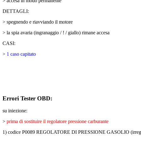
> accesa in modo permanente
DETTAGLI:
> spegnendo e riavviando il motore
> la spia avaria (ingranaggio / ! / giallo) rimane accesa
CASI:
>
1 caso capitato
Errori Tester OBD:
su iniezione:
>
prima di sostituire il regolatore pressione carburante
1) codice P0089 REGOLATORE DI PRESSIONE GASOLIO (irregol