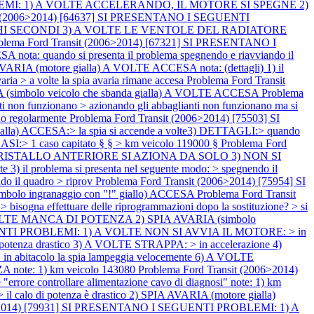
OBLEMI: 1) A VOLTE ACCELERANDO, IL MOTORE SI SPEGNE 2)
it (2006>2014) [64637] SI PRESENTANO I SEGUENTI
HI SECONDI 3) A VOLTE LE VENTOLE DEL RADIATORE
blema Ford Transit (2006>2014) [67321] SI PRESENTANO I
ando si presenta il problema spegnendo e riavviando il
VARIA (motore gialla) A VOLTE ACCESA nota: (dettagli) 1) il
aria > a volte la spia avaria rimane accesa
Problema Ford Transit
simbolo veicolo che sbanda gialla) A VOLTE ACCESA
Problema
funzionano > azionando gli abbaglianti non funzionano ma si
no regolarmente
Problema Ford Transit (2006>2014) [75503] SI
 ACCESA:> la spia si accende a volte3) DETTAGLI:> quando
) CASI:> 1 caso capitato § § > km veicolo 119000 §
Problema Ford
GICRISTALLO ANTERIORE SI AZIONA DA SOLO 3) NON SI
il problema si presenta nel seguente modo: > spegnendo il
endo il quadro > riprov
Problema Ford Transit (2006>2014) [75954] SI
o ingranaggio con "!" giallo) ACCESA
Problema Ford Transit
a effettuare delle riprogrammazioni dopo la sostituzione? > si
VOLTE MANCA DI POTENZA 2) SPIA AVARIA (simbolo
GUENTI PROBLEMI: 1) A VOLTE NON SI AVVIA IL MOTORE: > in
 potenza drastico 3) A VOLTE STRAPPA: > in accelerazione 4)
 abitacolo la spia lampeggia velocemente 6) A VOLTE
note: 1) km veicolo 143080
Problema Ford Transit (2006>2014)
ore controllare alimentazione cavo di diagnosi" note: 1) km
o di potenza è drastico 2) SPIA AVARIA (motore gialla)
06>2014) [79931] SI PRESENTANO I SEGUENTI PROBLEMI: 1) A