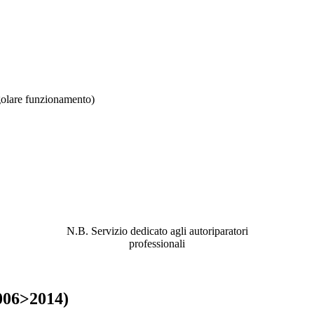
are funzionamento)
ABBIAMO LA SOLUZIONE AL
PROBLEMA!
N.B. Servizio dedicato agli autoriparatori
professionali
2006>2014)