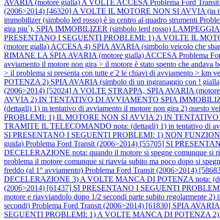
AVARIA (motore gialla) A VOLTE ACCESA
Problema Ford Transi
(2006>2014) [46320] A VOLTE IL MOTORE NON SI AVVIA (in tentati
immobilizer (simbolo led rosso) è in centro al quadro strumenti
Proble
gira piu`), SPIA IMMOBILIZER (simbolo lerd rosso) LAMPEGGIANTE n
PRESENTANO I SEGUENTI PROBLEMI: 1) A VOLTE IL MOTORE NO
(motore gialla) ACCESA 4) SPIA AVARIA (simbolo veicolo
RIMANE LA SPIA AVARIA (motore gialla) ACCESA
Problema Fo
avviamento il motore non gira > il motore è stato spento che andav
> il problema si presenta con tutte e 2 le chiavi di avviamento > km 
POTENZA 2) SPIA AVARIA (simbolo di un ingranaggio con ! gi
(2006>2014) [52024] A VOLTE STRAPPA, SPIA AVARIA (motore
AVVIA 2) IN TENTATIVO DI AVVIAMENTO SPIA IMMOBILI
(dettagli) 1) in tentativo di avviamento il motore non gira 2) questo 
PROBLEMI: 1) IL MOTORE NON SI AVVIA 2) IN TENTATI
TRAMITE IL TELECOMANDO nota: (dettagli) 1) in tentativo di avviam
SI PRESENTANO I SEGUENTI PROBLEMI: 1) NON FUNZIONANO
guida)
Problema Ford Transit (2006>2014) [55705] SI PRES
DECELERAZIONE nota: quando il motore si spegne comunque si ri
problema il motore comunque si riavvia subito ma poco dopo si spe
freddo (al 1° avviamento)
Problema Ford Transit (2006>2014) 
DECELERAZIONE 3) A VOLTE MANCA DI POTENZA nota: (dettagli) 1) q
(2006>2014) [61437] SI PRESENTANO I SEGUENTI PROBLEMI: 1) 
motore e riavviandolo dopo 1/2 secondi parte subito regolarmente 2) il
secondi)
Problema Ford Transit (2006>2014) [61830] SPIA AVARIA
SEGUENTI PROBLEMI: 1) A VOLTE MANCA DI POTENZA 2) SPIA AVA