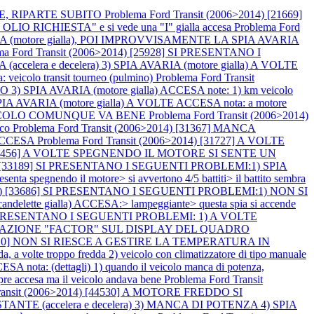
NE, RIPARTE SUBITO
Problema Ford Transit (2006>2014) [21669]
CHIESTA" e si vede una "I" gialla accesa
Problema Ford
A (motore gialla), POI IMPROVVISAMENTE LA SPIA AVARIA
ma Ford Transit (2006>2014) [25928] SI PRESENTANO I
 e decelera) 3) SPIA AVARIA (motore gialla) A VOLTE
olo transit tourneo (pulmino)
Problema Ford Transit
IA AVARIA (motore gialla) ACCESA note: 1) km veicolo
A AVARIA (motore gialla) A VOLTE ACCESA nota: a motore
IL VEICOLO COMUNQUE VA BENE
Problema Ford Transit (2006>2014)
ico
Problema Ford Transit (2006>2014) [31367] MANCA
 ACCESA
Problema Ford Transit (2006>2014) [31727] A VOLTE
4) [32456] A VOLTE SPEGNENDO IL MOTORE SI SENTE UN
14) [33189] SI PRESENTANO I SEGUENTI PROBLEMI:1) SPIA
 spegnendo il motore> si avvertono 4/5 battiti> il battito sembra
2014) [33686] SI PRESENTANO I SEGUENTI PROBLEMI:1) NON SI
andelette gialla) ACCESA:> lampeggiante> questa spia si accende
] SI PRESENTANO I SEGUENTI PROBLEMI: 1) A VOLTE
`INDICAZIONE "FACTOR" SUL DISPLAY DEL QUADRO
[36910] NON SI RIESCE A GESTIRE LA TEMPERATURA IN
lte troppo fredda 2) veicolo con climatizzatore di tipo manuale
: (dettagli) 1) quando il veicolo manca di potenza,
empre accesa ma il veicolo andava bene
Problema Ford Transit
Transit (2006>2014) [44530] A MOTORE FREDDO SI
TE (accelera e decelera) 3) MANCA DI POTENZA 4) SPIA