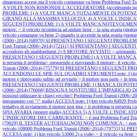
rimangono accese ma il veicolo comunque va bene
Problema Ford 
A VOLTE NON RISPONDE L'ACCELERATORE (accelerando non 
PROBLEMI: 1) A VOLTE MANCA TOTALMENTE DI POTENZA
GIRANO ALLA MASSIMA VELOCITA' 4) A VOLTE L'IND
SEGUENTI PROBLEMI: 1) A VOLTE MANCA NOTEVOLMENTE DI POTE
motore: > il veicolo ricomincia ad andare bene > la spia avaria (motor
veicolo comunque va bene 2) quando si accende la spia avaria (motore g
(2006>2014) [68970] SI PRESENTANO I SEGUENTI PROBLEMI: 1
Ford Transit (2006>2014) [72111] SI PRESENTANO I SEGUENTI PR
accendono gli anabbaglianti 2) A MOTORE AVVIATO > azionando gli 
PRESENTANO I SEGUENTI PROBLEMI:1) A VOLTE MANCA DI POTENZ
si presenta il problema> spegnendo e riavviando il motore> il veicolo
Transit (2006>2014) [75779] SI PRESENTANO I SEGUENTI
ACCENDONO LE SPIE SUL QUADRO STRUMENTI note: 1) km veicolo 700
motore e riprovando subito ad avviarlo > il motore non parte > in tenta
PRESENTANO I SEGUENTI PROBLEMI: 1) MANCA DI POTENZA 2) 
(2006>2014) [76068] BISOGNA SOSTITUIRE L'IMPARIGLIO DEL BLOCC
possono utilizzare le chiavi vecchie?
Problema Ford Transit (20
ingranaggio con "!" gialla) ACCESA note: 1) km veicolo 84929
Pro
tentativo di avviamento il motore non gira > il problema si pres
SPIA AVARIA (motore gialla) ACCESA 5) A VOLTE L'INDICATORE DI
L'INDICATORE DEL CARBURANTE: > è inst
Problema Ford T
[79029] IL TESTER AUTODIAGNOSI NON COMUNICA: > non comunica su t
veicolo 108000
Problema Ford Transit (2006>2014) [79755] SI 
ACCESA note: 1) km veicolo 53000 2) a volte: > il veicolo va bene > 