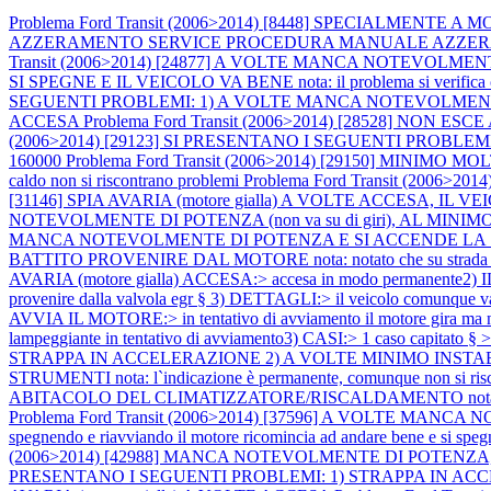
Problema Ford Transit (2006>2014) [8448] SPECIALMENT
AZZERAMENTO SERVICE PROCEDURA MANUALE AZZERAMENTO SE
Transit (2006>2014) [24877] A VOLTE MANCA NOTEVOLMENTE
SI SPEGNE E IL VEICOLO VA BENE nota: il problema si verifica con 
SEGUENTI PROBLEMI: 1) A VOLTE MANCA NOTEVOLMENTE DI 
ACCESA
Problema Ford Transit (2006>2014) [28528] NON ES
(2006>2014) [29123] SI PRESENTANO I SEGUENTI PROBLEMI
160000
Problema Ford Transit (2006>2014) [29150] MINIMO MO
caldo non si riscontrano problemi
Problema Ford Transit (2006>
[31146] SPIA AVARIA (motore gialla) A VOLTE ACCESA, IL VEI
NOTEVOLMENTE DI POTENZA (non va su di giri), AL MINI
MANCA NOTEVOLMENTE DI POTENZA E SI ACCENDE LA SPIA
BATTITO PROVENIRE DAL MOTORE nota: notato che su strada in 
AVARIA (motore gialla) ACCESA:> accesa in modo permanente2) IL M
provenire dalla valvola egr § 3) DETTAGLI:> il veicolo comunque v
AVVIA IL MOTORE:> in tentativo di avviamento il motore gira ma no
lampeggiante in tentativo di avviamento3) CASI:> 1 caso capitato §
STRAPPA IN ACCELERAZIONE 2) A VOLTE MINIMO INSTA
STRUMENTI nota: l`indicazione è permanente, comunque non si risc
ABITACOLO DEL CLIMATIZZATORE/RISCALDAMENTO nota: (dettagli) 1) 
Problema Ford Transit (2006>2014) [37596] A VOLTE MANCA NOT
spegnendo e riavviando il motore ricomincia ad andare bene e si spegne
(2006>2014) [42988] MANCA NOTEVOLMENTE DI POTENZA, S
PRESENTANO I SEGUENTI PROBLEMI: 1) STRAPPA IN ACCELER