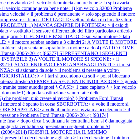
viando > il veicolo ricomincia andare bene > la spia avaria
il veicolo comunque va bene note: 1) km veicolo 32000
Problema
velocità > il problema è permanente > solo spegnendo il motore
pressore si blocca DETTAGLI:> vettura dotata di climatizzatore
TI PROBLEMI: 1) MANCA SEMPRE DI POTENZA: > il calo di
tituito il sensore differenziale del filtro particolato articolo
alcuni giorni > IL FUSIBILE E' SITUATO: > sul vano motore > lato
 il motore sembra andare a 3 cilindri 2) A VOLTE IL MOTORE
i problemi si presentano soprattutto a motore caldo 4) FATTO COME
d Transit (2006>2014) [86377] SI PRESENTANO I SEGUENTI
 E' INSTABILE 3) A VOLTE IL MOTORE SI SPEGNE: > il
4) [89210] SI ACCENDONO I FARI ANABBAGLIANTI:> i fari si
:> si azionano da sole > il problema si presente a volte>
ERGICRISTALLO: § > i fari si accendono da soli > poi si bloccano
di potenza drasticoAPPARE LA SEGUENTE INDICAZIONE:> guasto
amite tester autodiagnosi § CASI:> 1 caso capitato § > km veicolo
ande:1) dopo la sostituzione vanno fatte delle
?6) che problemi può creare al veicolo? §
Problema Ford Transit
 motore si è spento in corsa SBORBOTTA:> a volte il motore si
E SI SPEGNE:> a volte il motore si avvia ma accelerando > il
 pressione
Problema Ford Transit (2006>2014) [93174]
fusa > dopo circa 1 settimana la centralina bcm si è danneggiata
eggia la centralina si presentano i seguenti problemi:SI
sit (2006>2014) [93658] IL MOTORE HA IL MINIMO
esenta in decelerazione agli stop > in decelerazione il minimo