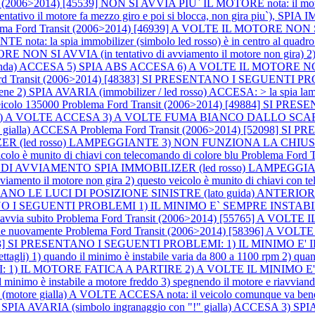
t (2006>2014) [45539] NON SI AVVIA PIU` IL MOTORE nota: il motor
vo il motore fa mezzo giro e poi si blocca, non gira piu`), SPI
ma Ford Transit (2006>2014) [46939] A VOLTE IL MOTORE NON SI AVV
ota: la spia immobilizer (simbolo led rosso) è in centro al quadro
N SI AVVIA (in tentativo di avviamento il motore non gir
 che sbanda) ACCESA 5) SPIA ABS ACCESA 6) A VOLTE IL MO
rd Transit (2006>2014) [48383] SI PRESENTANO I SEGUENTI PRO
a bene 2) SPIA AVARIA (immobilizer / led rosso) ACCESA: > la spia la
veicolo 135000
Problema Ford Transit (2006>2014) [49884] SI 
alla) A VOLTE ACCESA 3) A VOLTE FUMA BIANCO DALLO SCARICO n
 gialla) ACCESA
Problema Ford Transit (2006>2014) [52098] 
ZER (led rosso) LAMPEGGIANTE 3) NON FUNZIONA LA CH
veicolo è munito di chiavi con telecomando di colore blu
Problema Ford
VO DI AVVIAMENTO SPIA IMMOBILIZER (led rosso) LAMPE
ento il motore non gira 2) questo veicolo è munito di chiavi con te
 LE LUCI DI POSIZIONE SINISTRE (lato guida) ANTERIORI
ENTANO I SEGUENTI PROBLEMI 1) IL MINIMO E` SEMPRE INSTA
avvia subito
Problema Ford Transit (2006>2014) [55765] A VOLTE 
gne nuovamente
Problema Ford Transit (2006>2014) [58396] A VOLTE 
[58683] SI PRESENTANO I SEGUENTI PROBLEMI: 1) IL MINIMO
uando il minimo è instabile varia da 800 a 1100 rpm 2) quando il
IL MOTORE FATICA A PARTIRE 2) A VOLTE IL MINIMO E' INSTABIL
 minimo è instabile a motore freddo 3) spegnendo il motore e riavviandol
 (motore gialla) A VOLTE ACCESA nota: il veicolo comunque va be
RIA (simbolo ingranaggio con "!" gialla) ACCESA 3) SPIA AVA