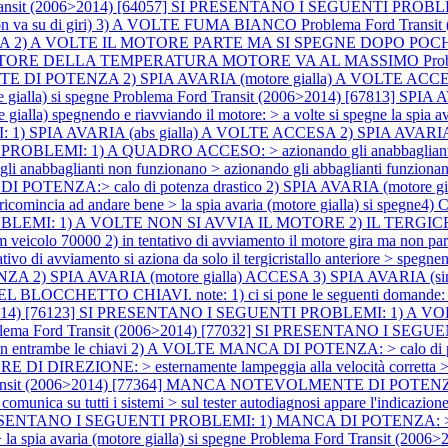
Transit (2006>2014) [64057] SI PRESENTANO I SEGUENTI PR
va su di giri) 3) A VOLTE FUMA BIANCO
Problema Ford Trans
 2) A VOLTE IL MOTORE PARTE MA SI SPEGNE DOPO POC
ICATORE DELLA TEMPERATURA MOTORE VA AL MASSIMO
Pro
NZA 2) SPIA AVARIA (motore gialla) A VOLTE ACCESA nota: qu
e gialla) si spegne
Problema Ford Transit (2006>2014) [67813] SPIA A
ialla) spegnendo e riavviando il motore: > a volte si spegne la spia av
) SPIA AVARIA (abs gialla) A VOLTE ACCESA 2) SPIA AVARIA (
OBLEMI: 1) A QUADRO ACCESO: > azionando gli anabbaglianti non 
anabbaglianti non funzionano > azionando gli abbaglianti funziona
A:> calo di potenza drastico 2) SPIA AVARIA (motore gialla)
 ricomincia ad andare bene > la spia avaria (motore gialla) si spegne4
 PROBLEMI: 1) A VOLTE NON SI AVVIA IL MOTORE 2) IL TER
00 2) in tentativo di avviamento il motore gira ma non parte 3) 
tivo di avviamento si aziona da solo il tergicristallo anteriore > spegn
SPIA AVARIA (motore gialla) ACCESA 3) SPIA AVARIA (simbol
HETTO CHIAVI. note: 1) ci si pone le seguenti domande: > bisogn
06>2014) [76123] SI PRESENTANO I SEGUENTI PROBLEMI: 1) A 
blema Ford Transit (2006>2014) [77032] SI PRESENTANO I SE
enta con entrambe le chiavi 2) A VOLTE MANCA DI POTENZA: > calo di
 DIREZIONE: > esternamente lampeggia alla velocità corretta > in
ransit (2006>2014) [77364] MANCA NOTEVOLMENTE DI POTENZA 
utti i sistemi > sul tester autodiagnosi appare l'indicazione "err
PRESENTANO I SEGUENTI PROBLEMI: 1) MANCA DI POTENZA: > il cal
la spia avaria (motore gialla) si spegne
Problema Ford Transit (20