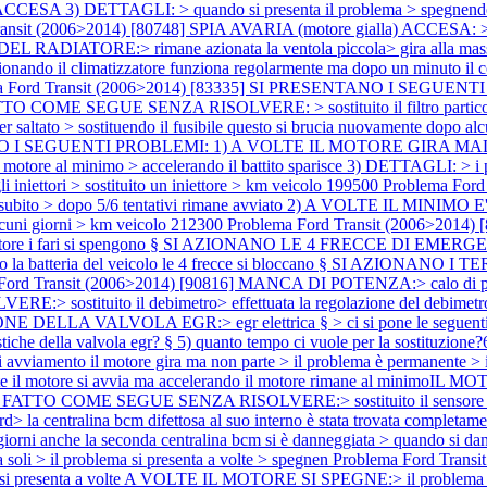
) DETTAGLI: > quando si presenta il problema > spegnendo e riav
ansit (2006>2014) [80748] SPIA AVARIA (motore gialla) ACCESA: > 
DIATORE:> rimane azionata la ventola piccola> gira alla massima 
 il climatizzatore funziona regolarmente ma dopo un minuto il com
a Ford Transit (2006>2014) [83335] SI PRESENTANO I SEGUEN
COME SEGUE SENZA RISOLVERE: > sostituito il filtro particolato > sos
 saltato > sostituendo il fusibile questo si brucia nuovamente dopo 
ANO I SEGUENTI PROBLEMI: 1) A VOLTE IL MOTORE GIRA MALE: >
 motore al minimo > accelerando il battito sparisce 3) DETTAGLI: > 
niettori > sostituito un iniettore > km veicolo 199500
Problema For
to > dopo 5/6 tentativi rimane avviato 2) A VOLTE IL MINIMO
lcuni giorni > km veicolo 212300
Problema Ford Transit (2006>201
l motore i fari si spengono § SI AZIONANO LE 4 FRECCE DI EMERGENZA
do la batteria del veicolo le 4 frecce si bloccano § SI AZIONANO I T
 Ford Transit (2006>2014) [90816] MANCA DI POTENZA:> calo 
ostituito il debimetro> effettuata la regolazione del debimetro tr
 DELLA VALVOLA EGR:> egr elettrica § > ci si pone le seguenti dom
tiche della valvola egr? § 5) quanto tempo ci vuole per la sostituzione
amento il motore gira ma non parte > il problema è permanente > il
tore si avvia ma accelerando il motore rimane al minimoIL MOTOR
pegne § FATTO COME SEGUE SENZA RISOLVERE:> sostituito il sensore
tralina bcm difettosa al suo interno è stata trovata completamente 
orni anche la seconda centralina bcm si è danneggiata > quando si dann
> il problema si presenta a volte > spegnen
Problema Ford Tran
si presenta a volte A VOLTE IL MOTORE SI SPEGNE:> il problema si pr