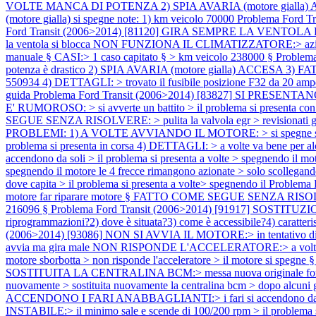
VOLTE MANCA DI POTENZA 2) SPIA AVARIA (motore gialla) ACCESA 3
(motore gialla) si spegne note: 1) km veicolo 70000
Problema Ford Tr
Ford Transit (2006>2014) [81120] GIRA SEMPRE LA VENTOLA DEL RA
la ventola si blocca NON FUNZIONA IL CLIMATIZZATORE:> azionando
manuale § CASI:> 1 caso capitato § > km veicolo 238000 §
Problem
potenza è drastico 2) SPIA AVARIA (motore gialla) ACCESA 3) FATTO 
550934 4) DETTAGLI: > trovato il fusibile posizione F32 da 20 amper
guida
Problema Ford Transit (2006>2014) [83827] SI PRESENT
E' RUMOROSO: > si avverte un battito > il problema si presenta con
SEGUE SENZA RISOLVERE: > pulita la valvola egr > revisionati gli i
PROBLEMI: 1) A VOLTE AVVIANDO IL MOTORE: > si spegne subi
problema si presenta in corsa 4) DETTAGLI: > a volte va bene per a
accendono da soli > il problema si presenta a volte > spegnendo i
spegnendo il motore le 4 frecce rimangono azionate > solo scollegan
dove capita > il problema si presenta a volte> spegnendo il
Problema
motore far riparare motore § FATTO COME SEGUE SENZA RISOLVERE:> s
216096 §
Problema Ford Transit (2006>2014) [91917] SOSTITUZIONE
riprogrammazioni?2) dove è situata?3) come è accessibile?4) caratteris
(2006>2014) [93086] NON SI AVVIA IL MOTORE:> in tentativo di avvi
avvia ma gira male NON RISPONDE L'ACCELERATORE:> a volte il mo
motore sborbotta > non risponde l'acceleratore > il motore si s
SOSTITUITA LA CENTRALINA BCM:> messa nuova originale ford> la cen
nuovamente > sostituita nuovamente la centralina bcm > dopo alcuni gi
ACCENDONO I FARI ANABBAGLIANTI:> i fari si accendono da soli 
INSTABILE:> il minimo sale e scende di 100/200 rpm > il problema 