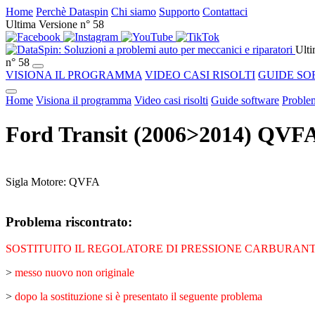
Home
Perchè Dataspin
Chi siamo
Supporto
Contattaci
Ultima Versione n° 58
Ulti
n° 58
VISIONA IL PROGRAMMA
VIDEO CASI RISOLTI
GUIDE SO
Home
Visiona il programma
Video casi risolti
Guide software
Problem
Ford Transit (2006>2014) QV
Sigla Motore: QVFA
Problema riscontrato:
SOSTITUITO IL REGOLATORE DI PRESSIONE CARBURANT
>
messo nuovo non originale
>
dopo la sostituzione si è presentato il seguente problema