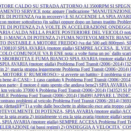
E A MOTORE CALDO SU STRADA ATTORNO AI 3500RPM SI SPEG
RVICE nota: appare l`indicazione "MANUTENZIONE OLIO RI
 DI POTENZA (va in recovery) E SI ACCENDE LA SPIA AVARI
motore sottosforzo (in salita) oppure dopo un lungo tragitto
Proble
POTENZA 2) A VOLTE IN ACCELERAZIONE ONDEGGIA (accelera
CE ARIA CALDA NELLA PARTE POSTERIORE DEL VEICOLO nota: veic
: 1) MANCA DI POTENZA 2) FUMA NOTEVOLMENTE BIANCO 3) SP
LTO INSTABILE A MOTORE FREDDO (va dai 500 agli 800rpm), SPI
2014) [30810] SPIA AVARIA (motore gialla) SEMPRE ACCESA, 
COLO COMUNQUE VA B ENE nota: a volte fuma un po` dallo scar
MO SBORBOTTA E FUMA BIANCO SPIA AVARIA (motore gialla)
 AVARIA (motore gialla)
Problema Ford Transit (2006>201
2^ marcia strappa leggermente
Problema Ford Transit (2006>20
OTORE E' RUMOROSO:> si avverte un battito> il problema si presenta
a bene 4) CASI:> 1 caso capitato §
Problema Ford Transit (2006>
n parte> il motore è stato spento che andava bene2) SPIA AVARIA (c
 > km veicolo 37000 §
Problema Ford Transit (2006>2014) [34352
BILE
Problema Ford Transit (2006>2014) [36499] APPARE L
ontrano problemi al veicolo
Problema Ford Transit (2006>2014) 
a volte dalle bocchette in abitacolo esce aria troppo calda, a vo
EVOLMENTE DI POTENZA, SPIA AVARIA (motore gialla) ACCESA nota
 la spia avaria 2) inizialmente vi era la spia avaria (motore gialla) s
PIA AVARIA (motore gialla) SEMPRE ACCESA
Problema Ford 
AZIONE (ai bassi regimi) 2) ONDEGGIA A VELOCITA` COSTAN