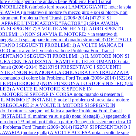
e è stato spento che andava bene
Problema Ford Transit
A IMMOBILIZER (simbolo lerd rosso) LAMPEGGIANTE nota: la spia
IA (in tentativo il motore fa mezzo giro e poi si blocca, non
 strumenti
Problema Ford Transit (2006>2014) [47273] SI
a) 2) APPARE L`INDICAZIONE "FACTOR" 3) SPIA AVARIA
TORE NON SI SPEGNE 7) A VOLTE ANCHE A QUADRO SPENTO
BLEMI: 1) NON SI AVVIA IL MOTORE: > in tentativo di
mpeggia > la spia appare in centro al quadro strumenti 3) DETTAGLI:
PRESENTANO I SEGUENTI PROBLEMI: 1) A VOLTE MANCA DI
ota: a volte il veicolo va bene
Problema Ford Transit
SI PRESENTANO I SEGUENTI PROBLEMI: 1) IL MOTORE NON SI
IUSURA CENTRALIZZATA TRAMITE IL TELECOMANDO nota:
 Transit (2006>2014) [52133] SI PRESENTANO I SEGUENTI
GGIANTE 3) NON FUNZIONA LA CHIUSURA CENTRALIZZATA
lecomando di colore blu
Problema Ford Transit (2006>2014) [52216]
 E POSTERIORI 2) NON FUNZIONA LO STOP SINISTRO (lato
BILE 2) A VOLTE IL MOTORE SI SPEGNE IN
IL MOTORE SI SPEGNE IN CORSA nota: quando si presenta il
IL MINIMO E' INSTABILE nota: il problema si presenta a motore
 E' IRREGOLARE 2) A VOLTE IL MOTORE SI SPEGNE IN
 motore si spegne poi fatica a partire
Problema Ford Transit
E (il minimo va su e giù) nota: (dettagli) 1) spegnendo il
o dopo 2/3 minuti poi fatica a partire (bisogna insistere per circa 10
ne
Problema Ford Transit (2006>2014) [62278] SI PRESENTANO I
RIA (motore gialla) A VOLTE ACCESA nota: a volte le spie