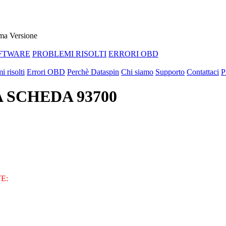
ma Versione
FTWARE
PROBLEMI RISOLTI
ERRORI OBD
i risolti
Errori OBD
Perchè Dataspin
Chi siamo
Supporto
Contattaci
P
FA SCHEDA 93700
E: