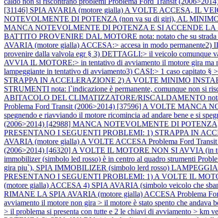
caldo non si riscontrano problemi
Problema Ford Transit (2006>
[31146] SPIA AVARIA (motore gialla) A VOLTE ACCESA, IL VEI
NOTEVOLMENTE DI POTENZA (non va su di giri), AL MINI
MANCA NOTEVOLMENTE DI POTENZA E SI ACCENDE LA SPIA
BATTITO PROVENIRE DAL MOTORE nota: notato che su strada in 
AVARIA (motore gialla) ACCESA:> accesa in modo permanente2) IL M
provenire dalla valvola egr § 3) DETTAGLI:> il veicolo comunque v
AVVIA IL MOTORE:> in tentativo di avviamento il motore gira ma no
lampeggiante in tentativo di avviamento3) CASI:> 1 caso capitato §
STRAPPA IN ACCELERAZIONE 2) A VOLTE MINIMO INSTA
STRUMENTI nota: l`indicazione è permanente, comunque non si risc
ABITACOLO DEL CLIMATIZZATORE/RISCALDAMENTO nota: (dettagli) 1) 
Problema Ford Transit (2006>2014) [37596] A VOLTE MANCA NOT
spegnendo e riavviando il motore ricomincia ad andare bene e si spegne
(2006>2014) [42988] MANCA NOTEVOLMENTE DI POTENZA, S
PRESENTANO I SEGUENTI PROBLEMI: 1) STRAPPA IN ACCELER
AVARIA (motore gialla) A VOLTE ACCESA
Problema Ford Transi
(2006>2014) [46320] A VOLTE IL MOTORE NON SI AVVIA (in tentati
immobilizer (simbolo led rosso) è in centro al quadro strumenti
Proble
gira piu`), SPIA IMMOBILIZER (simbolo lerd rosso) LAMPEGGIANTE n
PRESENTANO I SEGUENTI PROBLEMI: 1) A VOLTE IL MOTORE NO
(motore gialla) ACCESA 4) SPIA AVARIA (simbolo veicolo
RIMANE LA SPIA AVARIA (motore gialla) ACCESA
Problema Fo
avviamento il motore non gira > il motore è stato spento che andav
> il problema si presenta con tutte e 2 le chiavi di avviamento > km 