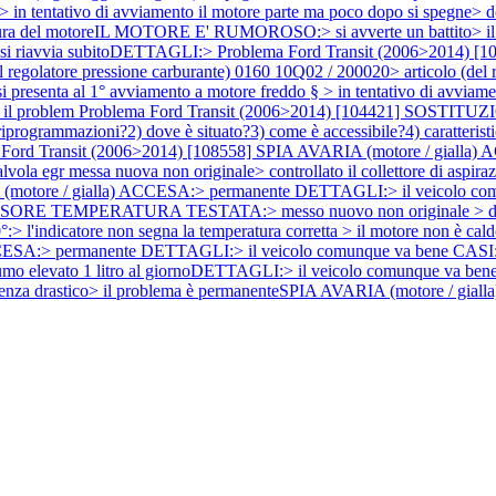
 > in tentativo di avviamento il motore parte ma poco dopo si spegne
ura del motoreIL MOTORE E' RUMOROSO:> si avverte un battito> il p
e si riavvia subitoDETTAGLI:>
Problema Ford Transit (2006>201
egolatore pressione carburante) 0160 10Q02 / 200020> articolo (del
enta al 1° avviamento a motore freddo § > in tentativo di avviamento
il problem
Problema Ford Transit (2006>2014) [104421] SOS
riprogrammazioni?2) dove è situato?3) come è accessibile?4) caratterist
 Ford Transit (2006>2014) [108558] SPIA AVARIA (motore / gialla
 messa nuova non originale> controllato il collettore di aspirazi
(motore / gialla) ACCESA:> permanente DETTAGLI:> il veicolo comu
ORE TEMPERATURA TESTATA:> messo nuovo non originale > dopo la 
 non segna la temperatura corretta > il motore non è caldo ATTE
CCESA:> permanente DETTAGLI:> il veicolo comunque va bene CASI:>
ato 1 litro al giornoDETTAGLI:> il veicolo comunque va bene CA
a drastico> il problema è permanenteSPIA AVARIA (motore / giall