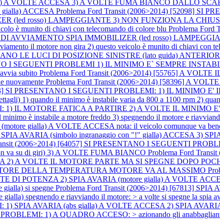
alla) A VOLTE ACCESA 3) A VOLTE FUMA BIANCO DALLO SCARICO n
 gialla) ACCESA
Problema Ford Transit (2006>2014) [52098] 
ZER (led rosso) LAMPEGGIANTE 3) NON FUNZIONA LA CH
veicolo è munito di chiavi con telecomando di colore blu
Problema Ford
VO DI AVVIAMENTO SPIA IMMOBILIZER (led rosso) LAMPE
ento il motore non gira 2) questo veicolo è munito di chiavi con te
 LE LUCI DI POSIZIONE SINISTRE (lato guida) ANTERIORI
ENTANO I SEGUENTI PROBLEMI 1) IL MINIMO E` SEMPRE INSTA
avvia subito
Problema Ford Transit (2006>2014) [55765] A VOLTE 
gne nuovamente
Problema Ford Transit (2006>2014) [58396] A VOLTE 
[58683] SI PRESENTANO I SEGUENTI PROBLEMI: 1) IL MINIMO
uando il minimo è instabile varia da 800 a 1100 rpm 2) quando il
IL MOTORE FATICA A PARTIRE 2) A VOLTE IL MINIMO E' INSTABIL
 minimo è instabile a motore freddo 3) spegnendo il motore e riavviandol
 (motore gialla) A VOLTE ACCESA nota: il veicolo comunque va be
RIA (simbolo ingranaggio con "!" gialla) ACCESA 3) SPIA AVA
Transit (2006>2014) [64057] SI PRESENTANO I SEGUENTI PR
va su di giri) 3) A VOLTE FUMA BIANCO
Problema Ford Trans
 2) A VOLTE IL MOTORE PARTE MA SI SPEGNE DOPO POC
ICATORE DELLA TEMPERATURA MOTORE VA AL MASSIMO
Pro
NZA 2) SPIA AVARIA (motore gialla) A VOLTE ACCESA nota: qu
e gialla) si spegne
Problema Ford Transit (2006>2014) [67813] SPIA A
ialla) spegnendo e riavviando il motore: > a volte si spegne la spia av
) SPIA AVARIA (abs gialla) A VOLTE ACCESA 2) SPIA AVARIA (
OBLEMI: 1) A QUADRO ACCESO: > azionando gli anabbaglianti non 