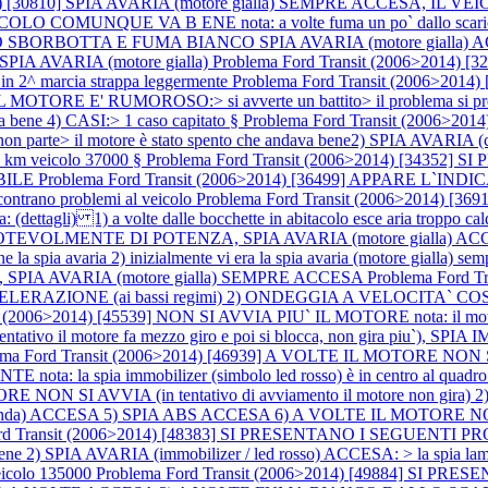
2014) [30810] SPIA AVARIA (motore gialla) SEMPRE ACCESA, 
COLO COMUNQUE VA B ENE nota: a volte fuma un po` dallo scar
MO SBORBOTTA E FUMA BIANCO SPIA AVARIA (motore gialla)
 AVARIA (motore gialla)
Problema Ford Transit (2006>201
2^ marcia strappa leggermente
Problema Ford Transit (2006>20
OTORE E' RUMOROSO:> si avverte un battito> il problema si presenta
a bene 4) CASI:> 1 caso capitato §
Problema Ford Transit (2006>
n parte> il motore è stato spento che andava bene2) SPIA AVARIA (c
 > km veicolo 37000 §
Problema Ford Transit (2006>2014) [34352
BILE
Problema Ford Transit (2006>2014) [36499] APPARE L
ontrano problemi al veicolo
Problema Ford Transit (2006>2014) 
a volte dalle bocchette in abitacolo esce aria troppo calda, a vo
EVOLMENTE DI POTENZA, SPIA AVARIA (motore gialla) ACCESA nota
 la spia avaria 2) inizialmente vi era la spia avaria (motore gialla) s
PIA AVARIA (motore gialla) SEMPRE ACCESA
Problema Ford 
AZIONE (ai bassi regimi) 2) ONDEGGIA A VELOCITA` COSTAN
t (2006>2014) [45539] NON SI AVVIA PIU` IL MOTORE nota: il motor
vo il motore fa mezzo giro e poi si blocca, non gira piu`), SPI
ma Ford Transit (2006>2014) [46939] A VOLTE IL MOTORE NON SI AVV
ota: la spia immobilizer (simbolo led rosso) è in centro al quadro
N SI AVVIA (in tentativo di avviamento il motore non gir
 che sbanda) ACCESA 5) SPIA ABS ACCESA 6) A VOLTE IL MO
rd Transit (2006>2014) [48383] SI PRESENTANO I SEGUENTI PRO
a bene 2) SPIA AVARIA (immobilizer / led rosso) ACCESA: > la spia la
veicolo 135000
Problema Ford Transit (2006>2014) [49884] SI 