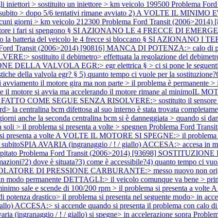
niettori > sostituito un iniettore > km veicolo 199500
Problema For
to > dopo 5/6 tentativi rimane avviato 2) A VOLTE IL MINIMO
lcuni giorni > km veicolo 212300
Problema Ford Transit (2006>201
l motore i fari si spengono § SI AZIONANO LE 4 FRECCE DI EMERGENZA
do la batteria del veicolo le 4 frecce si bloccano § SI AZIONANO I T
 Ford Transit (2006>2014) [90816] MANCA DI POTENZA:> calo 
ostituito il debimetro> effettuata la regolazione del debimetro tr
 DELLA VALVOLA EGR:> egr elettrica § > ci si pone le seguenti dom
tiche della valvola egr? § 5) quanto tempo ci vuole per la sostituzione
amento il motore gira ma non parte > il problema è permanente > il
tore si avvia ma accelerando il motore rimane al minimoIL MOTOR
pegne § FATTO COME SEGUE SENZA RISOLVERE:> sostituito il sensore
tralina bcm difettosa al suo interno è stata trovata completamente 
orni anche la seconda centralina bcm si è danneggiata > quando si dann
> il problema si presenta a volte > spegnen
Problema Ford Tran
si presenta a volte A VOLTE IL MOTORE SI SPEGNE:> il problema si pr
avvia subitoSPIA AVARIA (ingranaggio / ! / giallo) ACCESA:> accesa 
apitato
Problema Ford Transit (2006>2014) [93698] SOSTITUZI
azioni?2) dove è situata?3) come è accessibile?4) quanto tempo ci vuol
LATORE DI PRESSIONE CARBURANTE:> messo nuovo non originale > 
modo permanente DETTAGLI:> il veicolo comunque va bene > prima di so
 sale e scende di 100/200 rpm > il problema si presenta a volt
nza drastico> il problema si presenta nel seguente modo> in acceler
giallo) ACCESA:> si accende quando si presenta il problema con calo
aria (ingranaggio / ! / giallo) si spegne> in accelerazione sopra
Proble