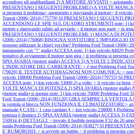
accendono gli anabbaglianti 2) A MOTORE AVVIATO > azionando gli 
PRESENTANO I SEGUENTI PROBLEMI:1) A VOLTE MANCA DI POTENZ
si presenta il problema> spegnendo e riavviando il motore> il veicolo
Transit (2006>2014) [75779] SI PRESENTANO I SEGUENTI
ACCENDONO LE SPIE SUL QUADRO STRUMENTI note: 1) km veicolo 700
motore e riprovando subito ad avviarlo > il motore non parte > in tenta
PRESENTANO I SEGUENTI PROBLEMI: 1) MANCA DI POTENZA 2) 
(2006>2014) [76068] BISOGNA SOSTITUIRE L'IMPARIGLIO DEL BLOCC
possono utilizzare le chiavi vecchie?
Problema Ford Transit (20
ingranaggio con "!" gialla) ACCESA note: 1) km veicolo 84929
Pro
tentativo di avviamento il motore non gira > il problema si pres
SPIA AVARIA (motore gialla) ACCESA 5) A VOLTE L'INDICATORE DI
L'INDICATORE DEL CARBURANTE: > è inst
Problema Ford T
[79029] IL TESTER AUTODIAGNOSI NON COMUNICA: > non comunica su t
veicolo 108000
Problema Ford Transit (2006>2014) [79755] SI 
ACCESA note: 1) km veicolo 53000 2) a volte: > il veicolo va bene > 
VOLTE MANCA DI POTENZA 2) SPIA AVARIA (motore gialla) ACCESA 3
(motore gialla) si spegne note: 1) km veicolo 70000
Problema Ford Tr
Ford Transit (2006>2014) [81120] GIRA SEMPRE LA VENTOLA DEL RA
la ventola si blocca NON FUNZIONA IL CLIMATIZZATORE:> azionando
manuale § CASI:> 1 caso capitato § > km veicolo 238000 §
Problem
potenza è drastico 2) SPIA AVARIA (motore gialla) ACCESA 3) FATTO 
550934 4) DETTAGLI: > trovato il fusibile posizione F32 da 20 amper
guida
Problema Ford Transit (2006>2014) [83827] SI PRESENT
E' RUMOROSO: > si avverte un battito > il problema si presenta con