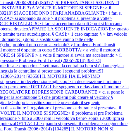
d Transit (2006>2014) [86377] SI PRESENTANO I SEGUENTI
 E' INSTABILE 3) A VOLTE IL MOTORE SI SPEGNE: > il
4) [89210] SI ACCENDONO I FARI ANABBAGLIANTI:> i fari si
:> si azionano da sole > il problema si presente a volte>
ERGICRISTALLO: § > i fari si accendono da soli > poi si bloccano
di potenza drasticoAPPARE LA SEGUENTE INDICAZIONE:> guasto
amite tester autodiagnosi § CASI:> 1 caso capitato § > km veicolo
ande:1) dopo la sostituzione vanno fatte delle
?6) che problemi può creare al veicolo? §
Problema Ford Transit
 motore si è spento in corsa SBORBOTTA:> a volte il motore si
E SI SPEGNE:> a volte il motore si avvia ma accelerando > il
 pressione
Problema Ford Transit (2006>2014) [93174]
fusa > dopo circa 1 settimana la centralina bcm si è danneggiata
eggia la centralina si presentano i seguenti problemi:SI
sit (2006>2014) [93658] IL MOTORE HA IL MINIMO
esenta in decelerazione agli stop > in decelerazione il minimo
in modo permanente DETTAGLI:> spegnendo e riavviando il motore > la
ONE REGOLATORE DI PRESSIONE CARBURANTE:> ci si pone le
e per la sostituzione?5) che problemi può creare al veicolo? §
dopo la sostituzione si è presentato il seguente
stituire il regolatore di pressione carburante si presentava il
e A VOLTE IL MOTORE SI SPEGNE:> il problema si pre
Problema
azione > fino a 3000 rpm il veicolo va bene> sopra i 3000 rpm si
 di potenzaDETTAGLI:> quando si presenta il problema > spegnendo e
ma Ford Transit (2006>2014) [104265] IL MOTORE NON SI