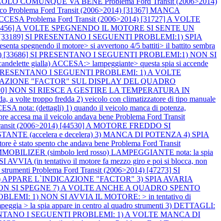
IL VEICOLO COMUNQUE VA BENE
Problema Ford Transit (2006>2014)
ico
Problema Ford Transit (2006>2014) [31367] MANCA
 ACCESA
Problema Ford Transit (2006>2014) [31727] A VOLTE
4) [32456] A VOLTE SPEGNENDO IL MOTORE SI SENTE UN
14) [33189] SI PRESENTANO I SEGUENTI PROBLEMI:1) SPIA
 spegnendo il motore> si avvertono 4/5 battiti> il battito sembra
2014) [33686] SI PRESENTANO I SEGUENTI PROBLEMI:1) NON SI
andelette gialla) ACCESA:> lampeggiante> questa spia si accende
] SI PRESENTANO I SEGUENTI PROBLEMI: 1) A VOLTE
`INDICAZIONE "FACTOR" SUL DISPLAY DEL QUADRO
[36910] NON SI RIESCE A GESTIRE LA TEMPERATURA IN
lte troppo fredda 2) veicolo con climatizzatore di tipo manuale
: (dettagli) 1) quando il veicolo manca di potenza,
empre accesa ma il veicolo andava bene
Problema Ford Transit
Transit (2006>2014) [44530] A MOTORE FREDDO SI
TE (accelera e decelera) 3) MANCA DI POTENZA 4) SPIA
e è stato spento che andava bene
Problema Ford Transit
A IMMOBILIZER (simbolo lerd rosso) LAMPEGGIANTE nota: la spia
IA (in tentativo il motore fa mezzo giro e poi si blocca, non
 strumenti
Problema Ford Transit (2006>2014) [47273] SI
a) 2) APPARE L`INDICAZIONE "FACTOR" 3) SPIA AVARIA
TORE NON SI SPEGNE 7) A VOLTE ANCHE A QUADRO SPENTO
BLEMI: 1) NON SI AVVIA IL MOTORE: > in tentativo di
mpeggia > la spia appare in centro al quadro strumenti 3) DETTAGLI:
PRESENTANO I SEGUENTI PROBLEMI: 1) A VOLTE MANCA DI