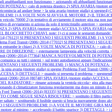
anabbaglianti non funzionano > azionando gli abbaglianti funziona
A:> calo di potenza drastico 2) SPIA AVARIA (motore gialla)
 ricomincia ad andare bene > la spia avaria (motore gialla) si spegne4
 PROBLEMI: 1) A VOLTE NON SI AVVIA IL MOTORE 2) IL TER
00 2) in tentativo di avviamento il motore gira ma non parte 3) 
tivo di avviamento si aziona da solo il tergicristallo anteriore > spegn
SPIA AVARIA (motore gialla) ACCESA 3) SPIA AVARIA (simbol
HETTO CHIAVI. note: 1) ci si pone le seguenti domande: > bisogn
06>2014) [76123] SI PRESENTANO I SEGUENTI PROBLEMI: 1) A 
blema Ford Transit (2006>2014) [77032] SI PRESENTANO I SE
enta con entrambe le chiavi 2) A VOLTE MANCA DI POTENZA: > calo di
 DIREZIONE: > esternamente lampeggia alla velocità corretta > in
ransit (2006>2014) [77364] MANCA NOTEVOLMENTE DI POTENZA 
utti i sistemi > sul tester autodiagnosi appare l'indicazione "err
PRESENTANO I SEGUENTI PROBLEMI: 1) MANCA DI POTENZA: > il cal
la spia avaria (motore gialla) si spegne
Problema Ford Transit (20
) DETTAGLI: > quando si presenta il problema > spegnendo e riav
ansit (2006>2014) [80748] SPIA AVARIA (motore gialla) ACCESA: > 
DIATORE:> rimane azionata la ventola piccola> gira alla massima 
 il climatizzatore funziona regolarmente ma dopo un minuto il com
a Ford Transit (2006>2014) [83335] SI PRESENTANO I SEGUEN
COME SEGUE SENZA RISOLVERE: > sostituito il filtro particolato > sos
 saltato > sostituendo il fusibile questo si brucia nuovamente dopo 
ANO I SEGUENTI PROBLEMI: 1) A VOLTE IL MOTORE GIRA MALE: >
 motore al minimo > accelerando il battito sparisce 3) DETTAGLI: > 