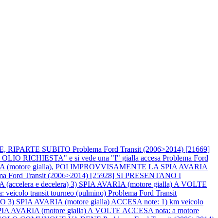
NE, RIPARTE SUBITO
Problema Ford Transit (2006>2014) [21669]
CHIESTA" e si vede una "I" gialla accesa
Problema Ford
A (motore gialla), POI IMPROVVISAMENTE LA SPIA AVARIA
ma Ford Transit (2006>2014) [25928] SI PRESENTANO I
 e decelera) 3) SPIA AVARIA (motore gialla) A VOLTE
olo transit tourneo (pulmino)
Problema Ford Transit
IA AVARIA (motore gialla) ACCESA note: 1) km veicolo
A AVARIA (motore gialla) A VOLTE ACCESA nota: a motore