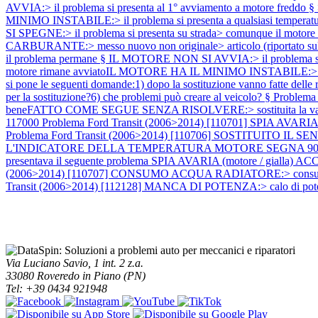
AVVIA:> il problema si presenta al 1° avviamento a motore freddo §
MINIMO INSTABILE:> il problema si presenta a qualsiasi temperat
SI SPEGNE:> il problema si presenta su strada> comunque il motor
CARBURANTE:> messo nuovo non originale> articolo (riportato sul r
il problema permane § IL MOTORE NON SI AVVIA:> il problema si pres
motore rimane avviatoIL MOTORE HA IL MINIMO INSTABILE:> 
si pone le seguenti domande:1) dopo la sostituzione vanno fatte delle 
per la sostituzione?6) che problemi può creare al veicolo? §
Problema
beneFATTO COME SEGUE SENZA RISOLVERE:> sostituita la valvola egr
117000
Problema Ford Transit (2006>2014) [110701] SPIA AVARIA 
Problema Ford Transit (2006>2014) [110706] SOSTITUITO IL SENS
L'INDICATORE DELLA TEMPERATURA MOTORE SEGNA 90°:> l'indicatore
presentava il seguente problema SPIA AVARIA (motore / gialla) A
(2006>2014) [110707] CONSUMO ACQUA RADIATORE:> consumo elev
Transit (2006>2014) [112128] MANCA DI POTENZA:> calo di potenz
Via Luciano Savio, 1 int. 2 z.a.
33080 Roveredo in Piano (PN)
Tel: +39 0434 921948