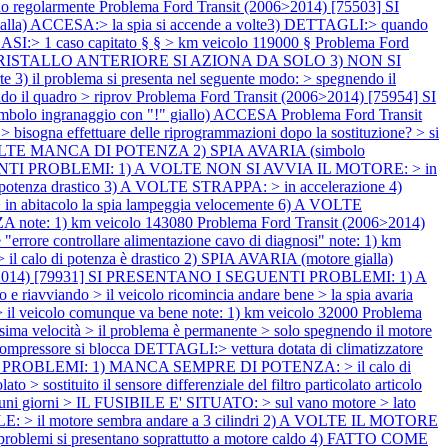
no regolarmente
Problema Ford Transit (2006>2014) [75503] SI
 ACCESA:> la spia si accende a volte3) DETTAGLI:> quando
) CASI:> 1 caso capitato § § > km veicolo 119000 §
Problema Ford
GICRISTALLO ANTERIORE SI AZIONA DA SOLO 3) NON SI
il problema si presenta nel seguente modo: > spegnendo il
endo il quadro > riprov
Problema Ford Transit (2006>2014) [75954] SI
o ingranaggio con "!" giallo) ACCESA
Problema Ford Transit
a effettuare delle riprogrammazioni dopo la sostituzione? > si
VOLTE MANCA DI POTENZA 2) SPIA AVARIA (simbolo
GUENTI PROBLEMI: 1) A VOLTE NON SI AVVIA IL MOTORE: > in
 potenza drastico 3) A VOLTE STRAPPA: > in accelerazione 4)
 abitacolo la spia lampeggia velocemente 6) A VOLTE
note: 1) km veicolo 143080
Problema Ford Transit (2006>2014)
ore controllare alimentazione cavo di diagnosi" note: 1) km
o di potenza è drastico 2) SPIA AVARIA (motore gialla)
06>2014) [79931] SI PRESENTANO I SEGUENTI PROBLEMI: 1) A
viando > il veicolo ricomincia andare bene > la spia avaria
il veicolo comunque va bene note: 1) km veicolo 32000
Problema
velocità > il problema è permanente > solo spegnendo il motore
pressore si blocca DETTAGLI:> vettura dotata di climatizzatore
TI PROBLEMI: 1) MANCA SEMPRE DI POTENZA: > il calo di
tituito il sensore differenziale del filtro particolato articolo
alcuni giorni > IL FUSIBILE E' SITUATO: > sul vano motore > lato
 il motore sembra andare a 3 cilindri 2) A VOLTE IL MOTORE
i problemi si presentano soprattutto a motore caldo 4) FATTO COME