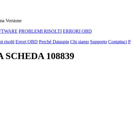
ma Versione
FTWARE
PROBLEMI RISOLTI
ERRORI OBD
i risolti
Errori OBD
Perchè Dataspin
Chi siamo
Supporto
Contattaci
P
PA SCHEDA 108839