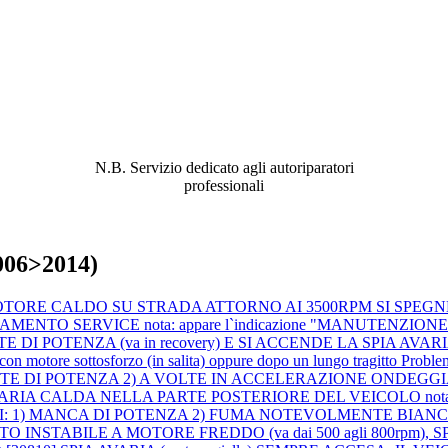
ABBIAMO LA SOLUZIONE AL
PROBLEMA!
N.B. Servizio dedicato agli autoriparatori
professionali
2006>2014)
E A MOTORE CALDO SU STRADA ATTORNO AI 3500RPM SI SPEG
RVICE nota: appare l`indicazione "MANUTENZIONE OLIO RI
 DI POTENZA (va in recovery) E SI ACCENDE LA SPIA AVARI
motore sottosforzo (in salita) oppure dopo un lungo tragitto
Proble
POTENZA 2) A VOLTE IN ACCELERAZIONE ONDEGGIA (accelera
CE ARIA CALDA NELLA PARTE POSTERIORE DEL VEICOLO nota: veic
: 1) MANCA DI POTENZA 2) FUMA NOTEVOLMENTE BIANCO 3) SP
LTO INSTABILE A MOTORE FREDDO (va dai 500 agli 800rpm), SPI