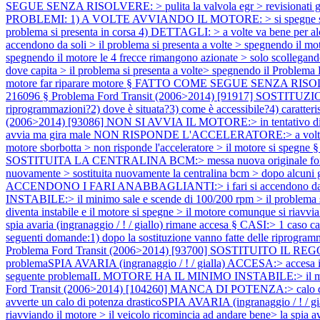
SEGUE SENZA RISOLVERE: > pulita la valvola egr > revisionati gli i
PROBLEMI: 1) A VOLTE AVVIANDO IL MOTORE: > si spegne subi
problema si presenta in corsa 4) DETTAGLI: > a volte va bene per a
accendono da soli > il problema si presenta a volte > spegnendo i
spegnendo il motore le 4 frecce rimangono azionate > solo scollegan
dove capita > il problema si presenta a volte> spegnendo il
Problema
motore far riparare motore § FATTO COME SEGUE SENZA RISOLVERE:> s
216096 §
Problema Ford Transit (2006>2014) [91917] SOSTITUZIONE
riprogrammazioni?2) dove è situata?3) come è accessibile?4) caratteris
(2006>2014) [93086] NON SI AVVIA IL MOTORE:> in tentativo di avvi
avvia ma gira male NON RISPONDE L'ACCELERATORE:> a volte il mo
motore sborbotta > non risponde l'acceleratore > il motore si s
SOSTITUITA LA CENTRALINA BCM:> messa nuova originale ford> la cen
nuovamente > sostituita nuovamente la centralina bcm > dopo alcuni gi
ACCENDONO I FARI ANABBAGLIANTI:> i fari si accendono da soli 
INSTABILE:> il minimo sale e scende di 100/200 rpm > il problema 
diventa instabile e il motore si spegne > il motore comunque si ri
spia avaria (ingranaggio / ! / giallo) rimane accesa § CASI:> 1 caso c
seguenti domande:1) dopo la sostituzione vanno fatte delle riprogramm
Problema Ford Transit (2006>2014) [93700] SOSTITUITO IL REGO
problemaSPIA AVARIA (ingranaggio / ! / gialla) ACCESA:> accesa in 
seguente problemaIL MOTORE HA IL MINIMO INSTABILE:> il minimo
Ford Transit (2006>2014) [104260] MANCA DI POTENZA:> calo di pote
avverte un calo di potenza drasticoSPIA AVARIA (ingranaggio / ! / 
riavviando il motore > il veicolo ricomincia ad andare bene> la spia av