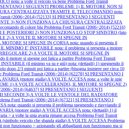
ota: a volte il veicolo va bene
Problema Ford Transit
SI PRESENTANO I SEGUENTI PROBLEMI: 1) IL MOTORE NON SI
IUSURA CENTRALIZZATA TRAMITE IL TELECOMANDO nota:
 Transit (2006>2014) [52133] SI PRESENTANO I SEGUENTI
GGIANTE 3) NON FUNZIONA LA CHIUSURA CENTRALIZZATA
lecomando di colore blu
Problema Ford Transit (2006>2014) [52216]
 E POSTERIORI 2) NON FUNZIONA LO STOP SINISTRO (lato
BILE 2) A VOLTE IL MOTORE SI SPEGNE IN
IL MOTORE SI SPEGNE IN CORSA nota: quando si presenta il
IL MINIMO E' INSTABILE nota: il problema si presenta a motore
 E' IRREGOLARE 2) A VOLTE IL MOTORE SI SPEGNE IN
 motore si spegne poi fatica a partire
Problema Ford Transit
E (il minimo va su e giù) nota: (dettagli) 1) spegnendo il
o dopo 2/3 minuti poi fatica a partire (bisogna insistere per circa 10
ne
Problema Ford Transit (2006>2014) [62278] SI PRESENTANO I
RIA (motore gialla) A VOLTE ACCESA nota: a volte le spie
OBLEMI: 1) A VOLTE ACCELERANDO, IL MOTORE SI SPEGNE 2)
it (2006>2014) [64637] SI PRESENTANO I SEGUENTI
HI SECONDI 3) A VOLTE LE VENTOLE DEL RADIATORE
blema Ford Transit (2006>2014) [67321] SI PRESENTANO I
ando si presenta il problema spegnendo e riavviando il
VARIA (motore gialla) A VOLTE ACCESA nota: (dettagli) 1) il
aria > a volte la spia avaria rimane accesa
Problema Ford Transit
simbolo veicolo che sbanda gialla) A VOLTE ACCESA
Problema
funzionano > azionando gli abbaglianti non funzionano ma si