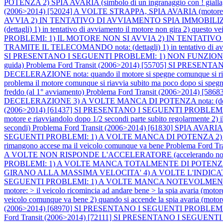
POTENZA 2) SPIA AVARIA (simbolo di un ingranaggio con ! gi
(2006>2014) [52024] A VOLTE STRAPPA, SPIA AVARIA (motore
AVVIA 2) IN TENTATIVO DI AVVIAMENTO SPIA IMMOBILI
(dettagli) 1) in tentativo di avviamento il motore non gira 2) questo 
PROBLEMI: 1) IL MOTORE NON SI AVVIA 2) IN TENTATI
TRAMITE IL TELECOMANDO nota: (dettagli) 1) in tentativo di avviam
SI PRESENTANO I SEGUENTI PROBLEMI: 1) NON FUNZIONANO
guida)
Problema Ford Transit (2006>2014) [55705] SI PRES
DECELERAZIONE nota: quando il motore si spegne comunque si ri
problema il motore comunque si riavvia subito ma poco dopo si spe
freddo (al 1° avviamento)
Problema Ford Transit (2006>2014) 
DECELERAZIONE 3) A VOLTE MANCA DI POTENZA nota: (dettagli) 1) q
(2006>2014) [61437] SI PRESENTANO I SEGUENTI PROBLEMI: 1) 
motore e riavviandolo dopo 1/2 secondi parte subito regolarmente 2) il
secondi)
Problema Ford Transit (2006>2014) [61830] SPIA AVARIA
SEGUENTI PROBLEMI: 1) A VOLTE MANCA DI POTENZA 2) SPIA AVA
rimangono accese ma il veicolo comunque va bene
Problema Ford 
A VOLTE NON RISPONDE L'ACCELERATORE (accelerando non 
PROBLEMI: 1) A VOLTE MANCA TOTALMENTE DI POTENZA
GIRANO ALLA MASSIMA VELOCITA' 4) A VOLTE L'IND
SEGUENTI PROBLEMI: 1) A VOLTE MANCA NOTEVOLMENTE DI POTE
motore: > il veicolo ricomincia ad andare bene > la spia avaria (motor
veicolo comunque va bene 2) quando si accende la spia avaria (motore g
(2006>2014) [68970] SI PRESENTANO I SEGUENTI PROBLEMI: 1
Ford Transit (2006>2014) [72111] SI PRESENTANO I SEGUENTI PR