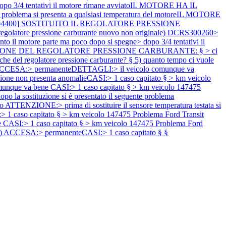
> dopo 3/4 tentativi il motore rimane avviatoIL MOTORE HA IL
roblema si presenta a qualsiasi temperatura del motoreIL MOTORE
4) [104400] SOSTITUITO IL REGOLATORE PRESSIONE
 regolatore pressione carburante nuovo non originale) DCRS300260>
 il motore parte ma poco dopo si spegne> dopo 3/4 tentativi il
TITUZIONE DEL REGOLATORE PRESSIONE CARBURANTE: § > ci
iche del regolatore pressione carburante? § 5) quanto tempo ci vuole
) ACCESA:> permanenteDETTAGLI:> il veicolo comunque va
one non presenta anomalieCASI:> 1 caso capitato § > km veicolo
nque va bene CASI:> 1 caso capitato § > km veicolo 147475
sostituzione si è presentato il seguente problema
NZIONE:> prima di sostituire il sensore temperatura testata si
 1 caso capitato § > km veicolo 147475
Problema Ford Transit
SI:> 1 caso capitato § > km veicolo 147475
Problema Ford
a) ACCESA:> permanenteCASI:> 1 caso capitato § §