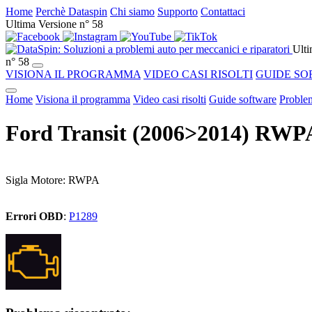
Home
Perchè Dataspin
Chi siamo
Supporto
Contattaci
Ultima Versione n° 58
Ulti
n° 58
VISIONA IL PROGRAMMA
VIDEO CASI RISOLTI
GUIDE SO
Home
Visiona il programma
Video casi risolti
Guide software
Problem
Ford Transit (2006>2014) RW
Sigla Motore: RWPA
Errori OBD
:
P1289