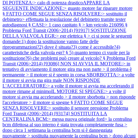
DI POTENZA:> calo di potenza drasticoAPPARE LA
SEGUENTE INDICAZIONE:> guasto motore far riparare motore
§ FATTO COME SEGUE SENZA RISOLVERE:> sostituito il
debimetro> effettuata la regolazione del debimetro tramite tester
autodiagnosi § CASI:> 1 caso capitato § > km veicolo 216096 §
Problema Ford Transit (2006>2014) [91917] SOSTITUZIONE
DELLA VALVOLA EGR:> egr elettrica § > ci si pone le seguenti
domande:1) dopo la sostituzione vanno fatte delle
riprogrammazioni?2) dove è situata?3) come è accessibile?4)
caratteristiche della valvola egr? § 5) quanto tempo ci vuole per la
sostituzione?6) che problemi può creare al veicolo? §
Problema Ford
Transit (2006>2014) [93086] NON SI AVVIA IL MOTORE:> in
tentativo di avviamento il motore gira ma non parte > il problema è
permanente > il motore si è spento in corsa SBORBOTTA:> a volte
il motore si avvia ma gira male NON RISPONDE
L'ACCELERATORE:> a volte il motore si avvia ma accelerando il
motore rimane al minimoIL MOTORE SI SPEGNE:> a volte il
motore si avvia ma accelerando > il motore sborbotta > non risponde
l'acceleratore > il motore si spegne § FATTO COME SEGUE
SENZA RISOLVERE:> sostituito il sensore pressione
Problema
Ford Transit (2006>2014) [93174] SOSTITUITA LA
CENTRALINA BCM:> messa nuova originale ford> la centralina
bcm difettosa al suo interno è stata trovata completamente fusa >
dopo circa 1 settimana la centralina bcm si è danneggiata
nuovamente > sostituita nuovamente la centralina bcm > dopo alcuni