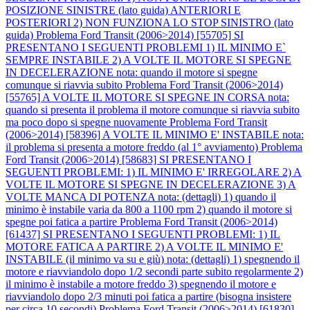
POSIZIONE SINISTRE (lato guida) ANTERIORI E
POSTERIORI 2) NON FUNZIONA LO STOP SINISTRO (lato
guida)
Problema Ford Transit (2006>2014) [55705] SI
PRESENTANO I SEGUENTI PROBLEMI 1) IL MINIMO E`
SEMPRE INSTABILE 2) A VOLTE IL MOTORE SI SPEGNE
IN DECELERAZIONE nota: quando il motore si spegne
comunque si riavvia subito
Problema Ford Transit (2006>2014)
[55765] A VOLTE IL MOTORE SI SPEGNE IN CORSA nota:
quando si presenta il problema il motore comunque si riavvia subito
ma poco dopo si spegne nuovamente
Problema Ford Transit
(2006>2014) [58396] A VOLTE IL MINIMO E' INSTABILE nota:
il problema si presenta a motore freddo (al 1° avviamento)
Problema
Ford Transit (2006>2014) [58683] SI PRESENTANO I
SEGUENTI PROBLEMI: 1) IL MINIMO E' IRREGOLARE 2) A
VOLTE IL MOTORE SI SPEGNE IN DECELERAZIONE 3) A
VOLTE MANCA DI POTENZA nota: (dettagli) 1) quando il
minimo è instabile varia da 800 a 1100 rpm 2) quando il motore si
spegne poi fatica a partire
Problema Ford Transit (2006>2014)
[61437] SI PRESENTANO I SEGUENTI PROBLEMI: 1) IL
MOTORE FATICA A PARTIRE 2) A VOLTE IL MINIMO E'
INSTABILE (il minimo va su e giù) nota: (dettagli) 1) spegnendo il
motore e riavviandolo dopo 1/2 secondi parte subito regolarmente 2)
il minimo è instabile a motore freddo 3) spegnendo il motore e
riavviandolo dopo 2/3 minuti poi fatica a partire (bisogna insistere
per circa 10 secondi)
Problema Ford Transit (2006>2014) [61830]