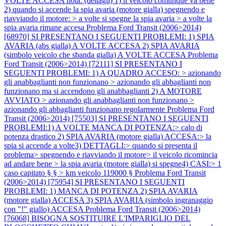
VOLTE ACCESA nota: (dettagli) 1) il veicolo comunque va bene
2) quando si accende la spia avaria (motore gialla) spegnendo e
riavviando il motore: > a volte si spegne la spia avaria > a volte la
spia avaria rimane accesa
Problema Ford Transit (2006>2014)
[68970] SI PRESENTANO I SEGUENTI PROBLEMI: 1) SPIA
AVARIA (abs gialla) A VOLTE ACCESA 2) SPIA AVARIA
(simbolo veicolo che sbanda gialla) A VOLTE ACCESA
Problema
Ford Transit (2006>2014) [72111] SI PRESENTANO I
SEGUENTI PROBLEMI: 1) A QUADRO ACCESO: > azionando
gli anabbaglianti non funzionano > azionando gli abbaglianti non
funzionano ma si accendono gli anabbaglianti 2) A MOTORE
AVVIATO > azionando gli anabbaglianti non funzionano >
azionando gli abbaglianti funzionano regolarmente
Problema Ford
Transit (2006>2014) [75503] SI PRESENTANO I SEGUENTI
PROBLEMI:1) A VOLTE MANCA DI POTENZA:> calo di
potenza drastico 2) SPIA AVARIA (motore gialla) ACCESA:> la
spia si accende a volte3) DETTAGLI:> quando si presenta il
problema> spegnendo e riavviando il motore> il veicolo ricomincia
ad andare bene > la spia avaria (motore gialla) si spegne4) CASI:> 1
caso capitato § § > km veicolo 119000 §
Problema Ford Transit
(2006>2014) [75954] SI PRESENTANO I SEGUENTI
PROBLEMI: 1) MANCA DI POTENZA 2) SPIA AVARIA
(motore gialla) ACCESA 3) SPIA AVARIA (simbolo ingranaggio
con "!" giallo) ACCESA
Problema Ford Transit (2006>2014)
[76068] BISOGNA SOSTITUIRE L'IMPARIGLIO DEL