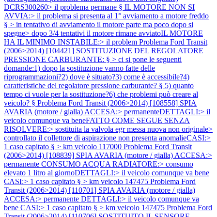
DCRS300260> il problema permane § IL MOTORE NON SI
AVVIA:> il problema si presenta al 1° avviamento a motore freddo
§ > in tentativo di avviamento il motore parte ma poco dopo si
spegne> dopo 3/4 tentativi il motore rimane avviatoIL MOTORE
HA IL MINIMO INSTABILE:> il problem
Problema Ford Transit
(2006>2014) [104421] SOSTITUZIONE DEL REGOLATORE
PRESSIONE CARBURANTE: § > ci si pone le seguenti
domande:1) dopo la sostituzione vanno fatte delle
riprogrammazioni?2) dove è situato?3) come è accessibile?4)
caratteristiche del regolatore pressione carburante? § 5) quanto
tempo ci vuole per la sostituzione?6) che problemi può creare al
veicolo? §
Problema Ford Transit (2006>2014) [108558] SPIA
AVARIA (motore / gialla) ACCESA:> permanenteDETTAGLI:> il
veicolo comunque va beneFATTO COME SEGUE SENZA
RISOLVERE:> sostituita la valvola egr messa nuova non originale>
controllato il collettore di aspirazione non presenta anomalieCASI:>
1 caso capitato § > km veicolo 117000
Problema Ford Transit
(2006>2014) [108839] SPIA AVARIA (motore / gialla) ACCESA:>
permanente CONSUMO ACQUA RADIATORE:> consumo
elevato 1 litro al giornoDETTAGLI:> il veicolo comunque va bene
CASI:> 1 caso capitato § > km veicolo 147475
Problema Ford
Transit (2006>2014) [110701] SPIA AVARIA (motore / gialla)
ACCESA:> permanente DETTAGLI:> il veicolo comunque va
bene CASI:> 1 caso capitato § > km veicolo 147475
Problema Ford
Transit (2006>2014) [110706] SOSTITUITO IL SENSORE