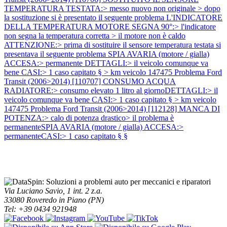
TEMPERATURA TESTATA:> messo nuovo non originale > dopo
la sostituzione si è presentato il seguente problema L'INDICATORE
DELLA TEMPERATURA MOTORE SEGNA 90°:> l'indicatore
non segna la temperatura corretta > il motore non è caldo
ATTENZIONE:> prima di sostituire il sensore temperatura testata si
presentava il seguente problema SPIA AVARIA (motore / gialla)
ACCESA:> permanente DETTAGLI:> il veicolo comunque va
bene CASI:> 1 caso capitato § > km veicolo 147475
Problema Ford
Transit (2006>2014) [110707] CONSUMO ACQUA
RADIATORE:> consumo elevato 1 litro al giornoDETTAGLI:> il
veicolo comunque va bene CASI:> 1 caso capitato § > km veicolo
147475
Problema Ford Transit (2006>2014) [112128] MANCA DI
POTENZA:> calo di potenza drastico> il problema è
permanenteSPIA AVARIA (motore / gialla) ACCESA:>
permanenteCASI:> 1 caso capitato § §
Via Luciano Savio, 1 int. 2 z.a.
33080 Roveredo in Piano (PN)
Tel: +39 0434 921948