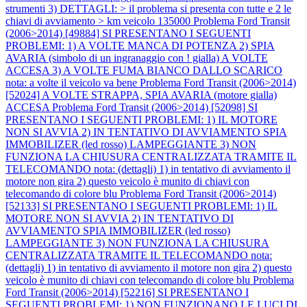
strumenti 3) DETTAGLI: > il problema si presenta con tutte e 2 le
chiavi di avviamento > km veicolo 135000
Problema Ford Transit
(2006>2014) [49884] SI PRESENTANO I SEGUENTI
PROBLEMI: 1) A VOLTE MANCA DI POTENZA 2) SPIA
AVARIA (simbolo di un ingranaggio con ! gialla) A VOLTE
ACCESA 3) A VOLTE FUMA BIANCO DALLO SCARICO
nota: a volte il veicolo va bene
Problema Ford Transit (2006>2014)
[52024] A VOLTE STRAPPA, SPIA AVARIA (motore gialla)
ACCESA
Problema Ford Transit (2006>2014) [52098] SI
PRESENTANO I SEGUENTI PROBLEMI: 1) IL MOTORE
NON SI AVVIA 2) IN TENTATIVO DI AVVIAMENTO SPIA
IMMOBILIZER (led rosso) LAMPEGGIANTE 3) NON
FUNZIONA LA CHIUSURA CENTRALIZZATA TRAMITE IL
TELECOMANDO nota: (dettagli) 1) in tentativo di avviamento il
motore non gira 2) questo veicolo è munito di chiavi con
telecomando di colore blu
Problema Ford Transit (2006>2014)
[52133] SI PRESENTANO I SEGUENTI PROBLEMI: 1) IL
MOTORE NON SI AVVIA 2) IN TENTATIVO DI
AVVIAMENTO SPIA IMMOBILIZER (led rosso)
LAMPEGGIANTE 3) NON FUNZIONA LA CHIUSURA
CENTRALIZZATA TRAMITE IL TELECOMANDO nota:
(dettagli) 1) in tentativo di avviamento il motore non gira 2) questo
veicolo è munito di chiavi con telecomando di colore blu
Problema
Ford Transit (2006>2014) [52216] SI PRESENTANO I
SEGUENTI PROBLEMI: 1) NON FUNZIONANO LE LUCI DI