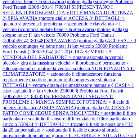
veicolo va bene > la spia avaria (motore gialla) si spegne
Problema
Ford Transit (2006>2014) [79931] SI PRESENTANO I
SEGUENTI PROBLEMI: 1) A VOLTE MANCA DI POTENZA
2) SPIA AVARIA (motore gialla) ACCESA 3) DETTAGLI: >
quando si presenta il problema > spegnendo e riavviando > il
veicolo ricomincia andare bene > la spia avaria (motore gialla) si
spegne note: 1) km veicolo 70000
Problema Ford Transit
(2006>2014) [80748] SPIA AVARIA (motore gialla) ACCESA: > il
veicolo comunque va bene note: 1) km veicolo 32000
Problema
Ford Transit (2006>2014) [81120] GIRA SEMPRE LA
VENTOLA DEL RADIATORE:> rimane azionata la ventola
piccola> gira alla massima velocità > il problema è permanente >
solo spegnendo il motore la ventola si blocca NON FUNZIONA IL
CLIMATIZZATORE:> azionando il climatizzatore funziona
regolarmente ma dopo un minuto il compressore si blocca
DETTAGLI:> vettura dotata di climatizzatore manuale § CASI:> 1
caso capitato § > km veicolo 238000 §
Problema Ford Transit
(2006>2014) [83335] SI PRESENTANO I SEGUENTI
PROBLEMI: 1) MANCA SEMPRE DI POTENZA: > il calo di
potenza è drastico 2) SPIA AVARIA (motore gialla) ACCESA 3)
FATTO COME SEGUE SENZA RISOLVERE: > sostituito il filtro
particolato > sostituito il sensore differenziale del filtro particolato
articolo 550934 4) DETTAGLI: > trovato il fusibile posizione F32
da 20 amper saltato > sostituendo il fusibile questo si brucia
nuovamente dopo alcuni giorni > IL FUSIBILE E' SITUATO: > sul