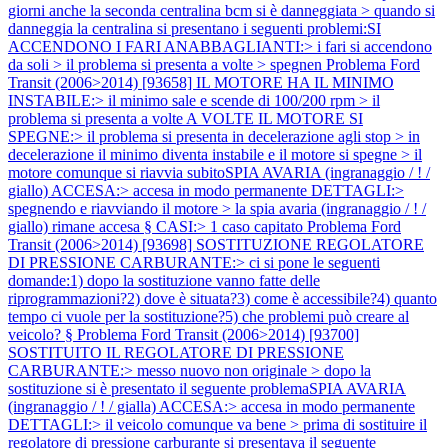
giorni anche la seconda centralina bcm si è danneggiata > quando si
danneggia la centralina si presentano i seguenti problemi:SI
ACCENDONO I FARI ANABBAGLIANTI:> i fari si accendono
da soli > il problema si presenta a volte > spegnen
Problema Ford
Transit (2006>2014) [93658] IL MOTORE HA IL MINIMO
INSTABILE:> il minimo sale e scende di 100/200 rpm > il
problema si presenta a volte A VOLTE IL MOTORE SI
SPEGNE:> il problema si presenta in decelerazione agli stop > in
decelerazione il minimo diventa instabile e il motore si spegne > il
motore comunque si riavvia subitoSPIA AVARIA (ingranaggio / ! /
giallo) ACCESA:> accesa in modo permanente DETTAGLI:>
spegnendo e riavviando il motore > la spia avaria (ingranaggio / ! /
giallo) rimane accesa § CASI:> 1 caso capitato
Problema Ford
Transit (2006>2014) [93698] SOSTITUZIONE REGOLATORE
DI PRESSIONE CARBURANTE:> ci si pone le seguenti
domande:1) dopo la sostituzione vanno fatte delle
riprogrammazioni?2) dove è situata?3) come è accessibile?4) quanto
tempo ci vuole per la sostituzione?5) che problemi può creare al
veicolo? §
Problema Ford Transit (2006>2014) [93700]
SOSTITUITO IL REGOLATORE DI PRESSIONE
CARBURANTE:> messo nuovo non originale > dopo la
sostituzione si è presentato il seguente problemaSPIA AVARIA
(ingranaggio / ! / gialla) ACCESA:> accesa in modo permanente
DETTAGLI:> il veicolo comunque va bene > prima di sostituire il
regolatore di pressione carburante si presentava il seguente