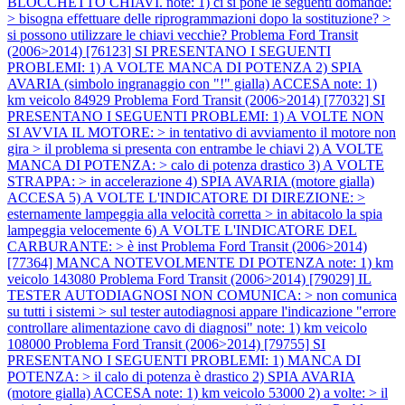
BLOCCHETTO CHIAVI. note: 1) ci si pone le seguenti domande:
> bisogna effettuare delle riprogrammazioni dopo la sostituzione? >
si possono utilizzare le chiavi vecchie?
Problema Ford Transit
(2006>2014) [76123] SI PRESENTANO I SEGUENTI
PROBLEMI: 1) A VOLTE MANCA DI POTENZA 2) SPIA
AVARIA (simbolo ingranaggio con "!" gialla) ACCESA note: 1)
km veicolo 84929
Problema Ford Transit (2006>2014) [77032] SI
PRESENTANO I SEGUENTI PROBLEMI: 1) A VOLTE NON
SI AVVIA IL MOTORE: > in tentativo di avviamento il motore non
gira > il problema si presenta con entrambe le chiavi 2) A VOLTE
MANCA DI POTENZA: > calo di potenza drastico 3) A VOLTE
STRAPPA: > in accelerazione 4) SPIA AVARIA (motore gialla)
ACCESA 5) A VOLTE L'INDICATORE DI DIREZIONE: >
esternamente lampeggia alla velocità corretta > in abitacolo la spia
lampeggia velocemente 6) A VOLTE L'INDICATORE DEL
CARBURANTE: > è inst
Problema Ford Transit (2006>2014)
[77364] MANCA NOTEVOLMENTE DI POTENZA note: 1) km
veicolo 143080
Problema Ford Transit (2006>2014) [79029] IL
TESTER AUTODIAGNOSI NON COMUNICA: > non comunica
su tutti i sistemi > sul tester autodiagnosi appare l'indicazione "errore
controllare alimentazione cavo di diagnosi" note: 1) km veicolo
108000
Problema Ford Transit (2006>2014) [79755] SI
PRESENTANO I SEGUENTI PROBLEMI: 1) MANCA DI
POTENZA: > il calo di potenza è drastico 2) SPIA AVARIA
(motore gialla) ACCESA note: 1) km veicolo 53000 2) a volte: > il