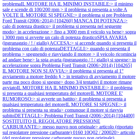
problemaIL MOTORE HA IL MINIMO INSTABILE:> il minimo
sale e scende di 100/200 rpm > il problema si presenta a volte A
VOLTE IL MOTORE SI SPEGNE:> il problema si pre
Problema
Ford Transit (2006>2014) [104260] MANCA DI POTENZA:>
calo di potenza drastico> il problema si presenta nel seguente
modo> in accelerazione > fino a 3000 rpm il veicolo va bene> sopra
i 3000 rpm si avverte un calo di potenza drasticoSPIA AVARIA
(ingranaggio / ! / giallo) ACCESA:> si accende quando si presenta il
problema con calo di potenzaDETTAGLI:> quando si presenta il
problema > spegnendo e riavviando il motore > il veicolo ricomincia
ad andare bene> la spia avaria (ingranaggio / ! / giallo) si spegne> in
accelerazione sopra
Problema Ford Transit (2006>2014) [104265]
IL MOTORE NON SI AVVIA:> il problema si presenta al 1°
avviamento a motore freddo § > in tentativo di avviamento il motore
parte ma poco dopo si spegne> dopo 3/4 tentativi il motore rimane
avviatoIL MOTORE HA IL MINIMO INSTABILE:> il problema
si presenta a qualsiasi temperatura del motoreIL MOTORE E'
RUMOROSO:> si avverte un battito> il problema si presenta a
qualsiasi temperatura del motoreIL MOTORE SI SPEGNE:> il
problema si presenta su strada> comunque il motore si riavvia
subitoDETTAGLI:>
Problema Ford Transit (2006>2014) [104400]
SOSTITUITO IL REGOLATORE PRESSIONE
CARBURANTE:> messo nuovo non originale> articolo (riportato
sul regolatore pressione carburante) 0160 10Q02 / 200020> articolo
(del regolatore pressione carburante nuovo non originale)