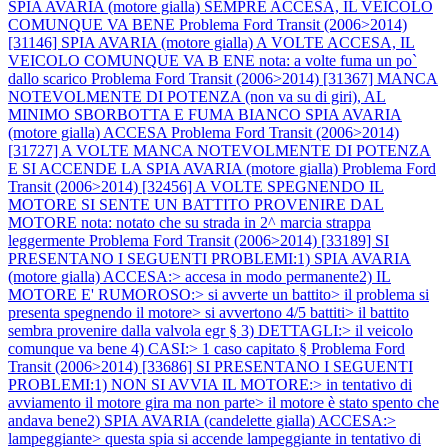
SPIA AVARIA (motore gialla) SEMPRE ACCESA, IL VEICOLO
COMUNQUE VA BENE
Problema Ford Transit (2006>2014)
[31146] SPIA AVARIA (motore gialla) A VOLTE ACCESA, IL
VEICOLO COMUNQUE VA B ENE nota: a volte fuma un po`
dallo scarico
Problema Ford Transit (2006>2014) [31367] MANCA
NOTEVOLMENTE DI POTENZA (non va su di giri), AL
MINIMO SBORBOTTA E FUMA BIANCO SPIA AVARIA
(motore gialla) ACCESA
Problema Ford Transit (2006>2014)
[31727] A VOLTE MANCA NOTEVOLMENTE DI POTENZA
E SI ACCENDE LA SPIA AVARIA (motore gialla)
Problema Ford
Transit (2006>2014) [32456] A VOLTE SPEGNENDO IL
MOTORE SI SENTE UN BATTITO PROVENIRE DAL
MOTORE nota: notato che su strada in 2^ marcia strappa
leggermente
Problema Ford Transit (2006>2014) [33189] SI
PRESENTANO I SEGUENTI PROBLEMI:1) SPIA AVARIA
(motore gialla) ACCESA:> accesa in modo permanente2) IL
MOTORE E' RUMOROSO:> si avverte un battito> il problema si
presenta spegnendo il motore> si avvertono 4/5 battiti> il battito
sembra provenire dalla valvola egr § 3) DETTAGLI:> il veicolo
comunque va bene 4) CASI:> 1 caso capitato §
Problema Ford
Transit (2006>2014) [33686] SI PRESENTANO I SEGUENTI
PROBLEMI:1) NON SI AVVIA IL MOTORE:> in tentativo di
avviamento il motore gira ma non parte> il motore è stato spento che
andava bene2) SPIA AVARIA (candelette gialla) ACCESA:>
lampeggiante> questa spia si accende lampeggiante in tentativo di