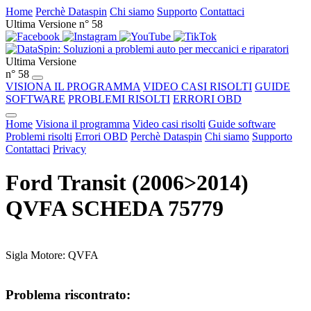
Home
Perchè Dataspin
Chi siamo
Supporto
Contattaci
Ultima Versione n° 58
Ultima Versione
n° 58
VISIONA IL PROGRAMMA
VIDEO CASI RISOLTI
GUIDE
SOFTWARE
PROBLEMI RISOLTI
ERRORI OBD
Home
Visiona il programma
Video casi risolti
Guide software
Problemi risolti
Errori OBD
Perchè Dataspin
Chi siamo
Supporto
Contattaci
Privacy
Ford Transit (2006>2014)
QVFA SCHEDA 75779
Sigla Motore: QVFA
Problema riscontrato: