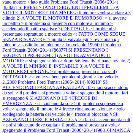
vano motore > lato guida
Problema Ford Transit (2006>2014)
[83827] SI PRESENTANO I SEGUENTI PROBLEMI: 1) A
VOLTE IL MOTORE GIRA MALE: > il motore sembra andare a 3
cilindri 2) A VOLTE IL MOTORE E' RUMOROSO: > si avverte
un battito > il problema si presenta con motore al minimo >
accelerando il battito sparisce 3) DETTAGLI: > i problemi si
presentano soprattutto a motore caldo 4) FATTO COME SEGUE
SENZA RISOLVERE: > pulita la valvola egr > revisionati gli
iniettori > sostituito un iniettore > km veicolo 199500
Problema
Ford Transit (2006>2014) [86377] SI PRESENTANO I
SEGUENTI PROBLEMI: 1) A VOLTE AVVIANDO IL
MOTORE: > si spegne subito > dopo 5/6 tentativi rimane avviato 2)
A VOLTE IL MINIMO E' INSTABILE 3) A VOLTE IL
MOTORE SI SPEGNE: > il problema si presenta in corsa 4)
DETTAGLI: > a volte va bene per alcuni giorni > km veicolo
212300
Problema Ford Transit (2006>2014) [89210] SI
ACCENDONO I FARI ANABBAGLIANTI:> i fari si accendono
da soli > il problema si presenta a volte > spegnendo il motore i fari
si spengono § SI AZIONANO LE 4 FRECCE DI
EMERGENZA:> si azionano da sole > il problema si presente a
volte> spegnendo il motore le 4 frecce rimangono azionate > solo
scollegando la batteria del veicolo le 4 frecce si bloccano § SI
AZIONANO I TERGICRISTALLO: § > i fari si accendono da soli
> poi si bloccano dove capita > il problema si presenta a volte>
spegnendo il
Problema Ford Transit (2006>2014) [90816] MANCA