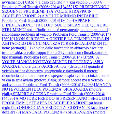
avviamento3) CASI:> 1 caso capitato § > km veicolo 37000 §
Problema Ford Transit (2006>2014) [34352] SI PRESENTANO I
SEGUENTI PROBLEMI: 1) A VOLTE STRAPPA IN
ACCELERAZIONE 2) A VOLTE MINIMO INSTABILE
Problema Ford Transit (2006>2014) [36499] APPARE
L`INDICAZIONE "FACTOR" SUL DISPLAY DEL QUADRO
STRUMENTI nota: l`indicazione è permanente, comunque non si
riscontrano problemi al veicolo
Problema Ford Transit (2006>2014)
[36910] NON SI RIESCE A GESTIRE LA TEMPERATURA IN
ABITACOLO DEL CLIMATIZZATORE/RISCALDAMENTO
nota: (dettagli) 1) a volte dalle bocchette in abitacolo esce aria
troppo calda, a volte troppo fredda 2) veicolo con climatizzatore di
tipo manuale
Problema Ford Transit (2006>2014) [37596] A
VOLTE MANCA NOTEVOLMENTE DI POTENZA, SPIA
AVARIA (motore gialla) ACCESA nota: (dettagli) 1) quando il
veicolo manca di potenza, spegnendo e riavviando il motore
ricomincia ad andare bene e si spegne la spia avaria 2) inizialmente
vi era la spia avaria (motore gialla) sempre accesa ma il veicolo
andava bene
Problema Ford Transit (2006>2014) [42988] MANCA
NOTEVOLMENTE DI POTENZA, SPIA AVARIA (motore
gialla) SEMPRE ACCESA
Problema Ford Transit (2006>2014)
[44530] A MOTORE FREDDO SI PRESENTANO I SEGUENTI
PROBLEMI: 1) STRAPPA IN ACCELERAZIONE (ai bassi
regimi) 2) ONDEGGIA A VELOCITA` COSTANTE (accelera e
decelera) 3) MANCA DI POTENZA 4) SPIA AVARIA (motore