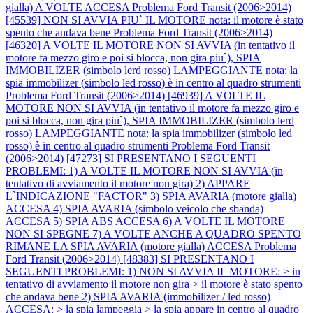
gialla) A VOLTE ACCESA
Problema Ford Transit (2006>2014)
[45539] NON SI AVVIA PIU` IL MOTORE nota: il motore è stato
spento che andava bene
Problema Ford Transit (2006>2014)
[46320] A VOLTE IL MOTORE NON SI AVVIA (in tentativo il
motore fa mezzo giro e poi si blocca, non gira piu`), SPIA
IMMOBILIZER (simbolo lerd rosso) LAMPEGGIANTE nota: la
spia immobilizer (simbolo led rosso) è in centro al quadro strumenti
Problema Ford Transit (2006>2014) [46939] A VOLTE IL
MOTORE NON SI AVVIA (in tentativo il motore fa mezzo giro e
poi si blocca, non gira piu`), SPIA IMMOBILIZER (simbolo lerd
rosso) LAMPEGGIANTE nota: la spia immobilizer (simbolo led
rosso) è in centro al quadro strumenti
Problema Ford Transit
(2006>2014) [47273] SI PRESENTANO I SEGUENTI
PROBLEMI: 1) A VOLTE IL MOTORE NON SI AVVIA (in
tentativo di avviamento il motore non gira) 2) APPARE
L`INDICAZIONE "FACTOR" 3) SPIA AVARIA (motore gialla)
ACCESA 4) SPIA AVARIA (simbolo veicolo che sbanda)
ACCESA 5) SPIA ABS ACCESA 6) A VOLTE IL MOTORE
NON SI SPEGNE 7) A VOLTE ANCHE A QUADRO SPENTO
RIMANE LA SPIA AVARIA (motore gialla) ACCESA
Problema
Ford Transit (2006>2014) [48383] SI PRESENTANO I
SEGUENTI PROBLEMI: 1) NON SI AVVIA IL MOTORE: > in
tentativo di avviamento il motore non gira > il motore è stato spento
che andava bene 2) SPIA AVARIA (immobilizer / led rosso)
ACCESA: > la spia lampeggia > la spia appare in centro al quadro