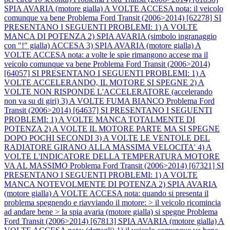
SPIA AVARIA (motore gialla) A VOLTE ACCESA nota: il veicolo
comunque va bene
Problema Ford Transit (2006>2014) [62278] SI
PRESENTANO I SEGUENTI PROBLEMI: 1) A VOLTE
MANCA DI POTENZA 2) SPIA AVARIA (simbolo ingranaggio
con "!" gialla) ACCESA 3) SPIA AVARIA (motore gialla) A
VOLTE ACCESA nota: a volte le spie rimangono accese ma il
veicolo comunque va bene
Problema Ford Transit (2006>2014)
[64057] SI PRESENTANO I SEGUENTI PROBLEMI: 1) A
VOLTE ACCELERANDO, IL MOTORE SI SPEGNE 2) A
VOLTE NON RISPONDE L'ACCELERATORE (accelerando
non va su di giri) 3) A VOLTE FUMA BIANCO
Problema Ford
Transit (2006>2014) [64637] SI PRESENTANO I SEGUENTI
PROBLEMI: 1) A VOLTE MANCA TOTALMENTE DI
POTENZA 2) A VOLTE IL MOTORE PARTE MA SI SPEGNE
DOPO POCHI SECONDI 3) A VOLTE LE VENTOLE DEL
RADIATORE GIRANO ALLA MASSIMA VELOCITA' 4) A
VOLTE L'INDICATORE DELLA TEMPERATURA MOTORE
VA AL MASSIMO
Problema Ford Transit (2006>2014) [67321] SI
PRESENTANO I SEGUENTI PROBLEMI: 1) A VOLTE
MANCA NOTEVOLMENTE DI POTENZA 2) SPIA AVARIA
(motore gialla) A VOLTE ACCESA nota: quando si presenta il
problema spegnendo e riavviando il motore: > il veicolo ricomincia
ad andare bene > la spia avaria (motore gialla) si spegne
Problema
Ford Transit (2006>2014) [67813] SPIA AVARIA (motore gialla) A