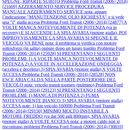
SPEGNE, RIPARTE SUBITO
Problema Ford Transit (2006>2014)
[21669] AZZERAMENTO SERVICE PROCEDURA
MANUALE AZZERAMENTO SERVICE nota: appare
l`indicazione "MANUTENZIONE OLIO RICHIESTA" e si vede
una "I" gialla accesa
Problema Ford Transit (2006>2014) [24877] A
VOLTE MANCA NOTEVOLMENTE DI POTENZA (va in
recovery) E SI ACCENDE LA SPIA AVARIA (motore gialla), POI
IMPROVVISAMENTE LA SPIA AVARIA SI SPEGNE E IL
VEICOLO VA BENE nota: il problema si verifica con motore
sottosforzo (in salita) oppure dopo un lungo tragitto
Problema Ford
Transit (2006>2014) [25928] SI PRESENTANO I SEGUENTI
PROBLEMI: 1) A VOLTE MANCA NOTEVOLMENTE DI
POTENZA 2) A VOLTE IN ACCELERAZIONE ONDEGGIA
(accelera e decelera) 3) SPIA AVARIA (motore gialla) A VOLTE
ACCESA
Problema Ford Transit (2006>2014) [28528] NON
ESCE ARIA CALDA NELLA PARTE POSTERIORE DEL
VEICOLO nota: veicolo transit tourneo (pulmino)
Problema Ford
Transit (2006>2014) [29123] SI PRESENTANO I SEGUENTI
PROBLEMI: 1) MANCA DI POTENZA 2) FUMA
NOTEVOLMENTE BIANCO 3) SPIA AVARIA (motore gialla)
ACCESA note: 1) km veicolo 160000
Problema Ford Transit
(2006>2014) [29150] MINIMO MOLTO INSTABILE A
MOTORE FREDDO (va dai 500 agli 800rpm), SPIA AVARIA
(motore gialla) A VOLTE ACCESA nota: a motore caldo non si
riscontrano problemi
Problema Ford Transit (2006>2014) [30810]