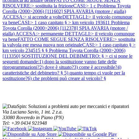
ricomincia ad andare beneFATTO COME SEGUE SENZA
RISOLVERE:> sostituita la frizioneCASI:> 1 c
Problema Toyota
Corolla (2000>2006) [111602] SPIA AVARIA (motore / gialla)
ACCESA:> si accende a volteDETTAGLI:> il veicolo comunque
va beneCASI:> 1 caso capitato § > km veicolo 193611
Problema
Toyota Corolla (2000>2006) [112378] SPIA AVARIA (motore /
gialla) ACCESA:> permanente DETTAGLI:> il veicolo comunque
va beneFATTO COME SEGUE SENZA RISOLVERE:> sostituita
la valvola egr messa nuova non originaleCASI:> 1 caso capitato § >
km veicolo 234515 § §
Problema Toyota Corolla (2000>2006)
[113350] SOSTITUZIONE DEL DEBIMETRO: § > ci si pone le
seguenti domande:1) dopo la sostituzione vanno fatte delle
riprogrammazioni?2) dove è situato?3) come è accessibile?4)
caratteristiche del debimetro? § 5) quanto tempo ci vuole per la
sostituzione?6) che problemi può creare al veicolo? §
Via Luciano Savio, 1 int. 2 z.a.
33080 Roveredo in Piano (PN)
Tel: +39 0434 921948