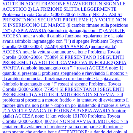
VOLTE IN ACCELERAZIONE SI AVVERTE UN SEGNALE
ACUSTICO 2) LA FRIZIONE SLITTA LEGGERMENTE
Problema Toyota Corolla (2000>2006) [72825] NEI 2 CASI SI
PRESENTANO I SEGUENTI PROBLEMI: 1) A VOLTE NON
SI INSERISCONO LE MARCE (il cambio rimane sulla posizione
"N") 2) SPIA AVARIA (simbolo ingranaggio con "!") A VOLTE
ACCESA nota: a volte il cambio funziona regolarmente e la spia
avaria (simbolo ingranaggio con "!") si spegne
Problema Toyota
Corolla (2000>2006) [74249] SPIA AVARIA (motore gialla)
ACCESA nota: la vettura comunque va bene
Problema Toyota
Corolla (2000>2006) [75389] SI PRESENTANO I SEGUENTI
PROBLEMI: 1) A VOLTE IL CAMBIO VA IN FOLLE 2) SPIA
AVARIA (simbolo ingranaggio con "!" rossa) ACCESA note: 1)
quando si presenta il problema spegnendo e riavviando il motore: >
il cambio ricomincia a funzionare correttamente > la spia avaria
(simbolo ingranaggio con "!" rossa) si spegne
Problema Toyota
Corolla (2000>2006) [77954] SI PRESENTANO I SEGUENTI
PROBLEMI: 1) A VOLTE IL MOTORE NON SI AVVIA: > il
problema si presenta a motore freddo > in tentativo di avviamento il
motore gira ma non parte > dopo un po' insistendo il motore si avvia
2) A VOLTE MANCA DI POTENZA 3) SPIA AVARIA (motore
gialla) ACCESA note: 1) km veicolo 191700
Problema Toyota
Corolla (2000>2006) [80716] NON SI AVVIA IL MOTORE: > in
tentativo di avviamento il motore gira ma non parte > il motore è
stato spento che andava bene ATTENZIONE: > dando dei colpi al