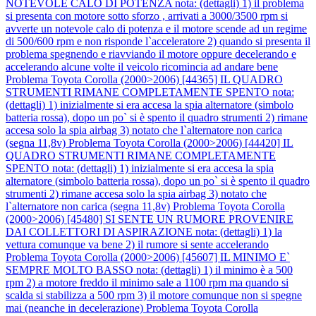
NOTEVOLE CALO DI POTENZA nota: (dettagli) 1) il problema
si presenta con motore sotto sforzo , arrivati a 3000/3500 rpm si
avverte un notevole calo di potenza e il motore scende ad un regime
di 500/600 rpm e non risponde l`acceleratore 2) quando si presenta il
problema spegnendo e riavviando il motore oppure decelerando e
accelerando alcune volte il veicolo ricomincia ad andare bene
Problema Toyota Corolla (2000>2006) [44365] IL QUADRO
STRUMENTI RIMANE COMPLETAMENTE SPENTO nota:
(dettagli) 1) inizialmente si era accesa la spia alternatore (simbolo
batteria rossa), dopo un po` si è spento il quadro strumenti 2) rimane
accesa solo la spia airbag 3) notato che l`alternatore non carica
(segna 11,8v)
Problema Toyota Corolla (2000>2006) [44420] IL
QUADRO STRUMENTI RIMANE COMPLETAMENTE
SPENTO nota: (dettagli) 1) inizialmente si era accesa la spia
alternatore (simbolo batteria rossa), dopo un po` si è spento il quadro
strumenti 2) rimane accesa solo la spia airbag 3) notato che
l`alternatore non carica (segna 11,8v)
Problema Toyota Corolla
(2000>2006) [45480] SI SENTE UN RUMORE PROVENIRE
DAI COLLETTORI DI ASPIRAZIONE nota: (dettagli) 1) la
vettura comunque va bene 2) il rumore si sente accelerando
Problema Toyota Corolla (2000>2006) [45607] IL MINIMO E`
SEMPRE MOLTO BASSO nota: (dettagli) 1) il minimo è a 500
rpm 2) a motore freddo il minimo sale a 1100 rpm ma quando si
scalda si stabilizza a 500 rpm 3) il motore comunque non si spegne
mai (neanche in decelerazione)
Problema Toyota Corolla