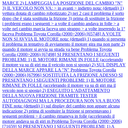
MARCE 2) LAMPEGGIA LA POSIZIONE DEL CAMBIO "N"
3) IL VEICOLO NON VA: > in avanti > indietro nota: (dettagli) 1)
vettura dotata di cambio robotizzato 2) nei 2 casi il problema è sorto
dopo che è stata sostituita la frizione 3) prima di sostituire la frizione
i problemi erano i seguenti > a volte il cambio andava in folle > a
volte nel cambio marcia faceva uno strappo > a volte inserendo la 1°
faceva
Problema Toyota Corolla (2000>2006) [65748] A VOLTE
NON SI AVVIA IL MOTORE nota: (dettagli) 1) quando si presenta
il problema in tentativo di avviamento il motore gira ma non parte 2)
quando il motore si avvia su strada va bene
Problema Toyota
Corolla (2000>2006) [67498] SI PRESENTANO I SEGUENTI
PROBLEMI: 1) IL MOTORE RIMANE IN FOLLE (accelerando
il motore va su di giri ma il veicolo non si sposta) 2) SUL DISPLAY
DELLA MARCE APPARE LA "N"
Problema Toyota Corolla
(2000>2006) [67996] SOSTITUITA LA FRIZIONE ADESSO SI
PRESENTANO I SEGUENTI PROBLEMI: 1) IL MOTORE
RIMANE IN FOLLE (accelerando il motore va su di giri ma il
veicolo non si sposta) 2) ESEGUITO L'ADATTAMENTO
DELLA NUOVA FRIZIONE TRAMITE TESTER
AUTODIAGNOSI MA LA PROCEDURA NON VA A BUON
FINE nota: (dettagli) 1) sul display del cambio non appare alcuna
indicazione 2) prima di sostituire la frizione si presentavano i
seguenti problemi > il cambio rimaneva in folle (accelerando il
motore andava su di giri m
Problema Toyota Corolla (2000>2006)
[71659] SI PRESENTANO I SEGUENTI PROBLEMI: 1) A