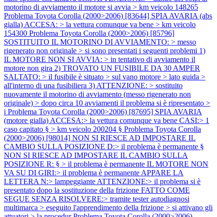
motorino di avviamento il motore si avvia > km veicolo 148265
Problema Toyota Corolla (2000>2006) [83644] SPIA AVARIA (abs
gialla) ACCESA: > la vettura comunque va bene > km veicolo
154300
Problema Toyota Corolla (2000>2006) [85796]
SOSTITUITO IL MOTORINO DI AVVIAMENTO: > messo
rigenerato non originale > si sono presentati i seguenti problemi 1)
IL MOTORE NON SI AVVIA: > in tentativo di avviamento il
motore non gira 2) TROVATO UN FUSIBILE DA 30 AMPER
SALTATO: > il fusibile è situato > sul vano motore > lato guida >
all'interno di una fusibiliera 3) ATTENZIONE: > sostituito
nuovamente il motorino di avviamento (messo rigenerato non
originale) > dopo circa 10 avviamenti il problema si è ripresentato >
i
Problema Toyota Corolla (2000>2006) [87695] SPIA AVARIA
(motore gialla) ACCESA:> la vettura comunque va bene CASI:> 1
caso capitato § > km veicolo 200204 §
Problema Toyota Corolla
(2000>2006) [98014] NON SI RIESCE AD IMPOSTARE IL
CAMBIO SULLA POSIZIONE D:> il problema è permanente §
NON SI RIESCE AD IMPOSTARE IL CAMBIO SULLA
POSIZIONE R: § > il problema è permanente IL MOTORE NON
VA SU DI GIRI:> il problema è permanente APPARE LA
LETTERA N:> lampeggiante ATTENZIONE:> il problema si è
presentato dopo la sostituzione della frizione FATTO COME
SEGUE SENZA RISOLVERE:> tramite tester autodiagnosi
multimarca > eseguito l'apprendimento della frizione > si attivano gli
attuatori > la procedur
Problema Toyota Corolla (2000>2006)