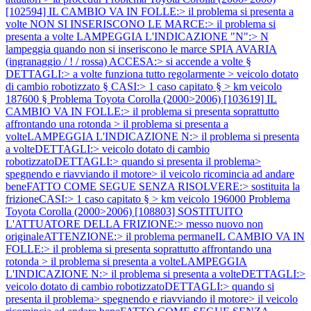
[102594] IL CAMBIO VA IN FOLLE:> il problema si presenta a
volte NON SI INSERISCONO LE MARCE:> il problema si
presenta a volte LAMPEGGIA L'INDICAZIONE "N":> N
lampeggia quando non si inseriscono le marce SPIA AVARIA
(ingranaggio / ! / rossa) ACCESA:> si accende a volte §
DETTAGLI:> a volte funziona tutto regolarmente > veicolo dotato
di cambio robotizzato § CASI:> 1 caso capitato § > km veicolo
187600 §
Problema Toyota Corolla (2000>2006) [103619] IL
CAMBIO VA IN FOLLE:> il problema si presenta soprattutto
affrontando una rotonda > il problema si presenta a
volteLAMPEGGIA L'INDICAZIONE N:> il problema si presenta
a volteDETTAGLI:> veicolo dotato di cambio
robotizzatoDETTAGLI:> quando si presenta il problema>
spegnendo e riavviando il motore> il veicolo ricomincia ad andare
beneFATTO COME SEGUE SENZA RISOLVERE:> sostituita la
frizioneCASI:> 1 caso capitato § > km veicolo 196000
Problema
Toyota Corolla (2000>2006) [108803] SOSTITUITO
L'ATTUATORE DELLA FRIZIONE:> messo nuovo non
originaleATTENZIONE:> il problema permaneIL CAMBIO VA IN
FOLLE:> il problema si presenta soprattutto affrontando una
rotonda > il problema si presenta a volteLAMPEGGIA
L'INDICAZIONE N:> il problema si presenta a volteDETTAGLI:>
veicolo dotato di cambio robotizzatoDETTAGLI:> quando si
presenta il problema> spegnendo e riavviando il motore> il veicolo