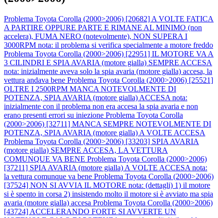
Problema Toyota Corolla (2000>2006) [20682] A VOLTE FATICA
A PARTIRE OPPURE PARTE E RIMANE AL MINIMO (non
accelera), FUMA NERO (notevolmente), NON SUPERA I
3000RPM nota: il problema si verifica specialmente a motore freddo
Problema Toyota Corolla (2000>2006) [22951] IL MOTORE VA A
3 CILINDRI E SPIA AVARIA (motore gialla) SEMPRE ACCESA
nota: inizialmente aveva solo la spia avaria (motore gialla) accesa, la
vettura andava bene
Problema Toyota Corolla (2000>2006) [25521]
OLTRE I 2500RPM MANCA NOTEVOLMENTE DI
POTENZA, SPIA AVARIA (motore gialla) ACCESA nota:
inizialmente con il problema non era accesa la spia avaria e non
erano presenti errori su iniezione
Problema Toyota Corolla
(2000>2006) [32711] MANCA SEMPRE NOTEVOLMENTE DI
POTENZA, SPIA AVARIA (motore gialla) A VOLTE ACCESA
Problema Toyota Corolla (2000>2006) [33203] SPIA AVARIA
(motore gialla) SEMPRE ACCESA, LA VETTURA
COMUNQUE VA BENE
Problema Toyota Corolla (2000>2006)
[37211] SPIA AVARIA (motore gialla) A VOLTE ACCESA nota:
la vettura comunque va bene
Problema Toyota Corolla (2000>2006)
[37524] NON SI AVVIA IL MOTORE nota: (dettagli) 1) il motore
si è spento in corsa 2) insistendo molto il motore si è avviato ma spia
avaria (motore gialla) accesa
Problema Toyota Corolla (2000>2006)
[43724] ACCELERANDO FORTE SI AVVERTE UN