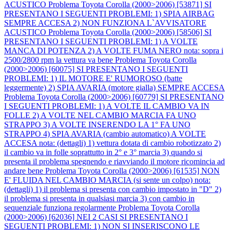
ACUSTICO
Problema Toyota Corolla (2000>2006) [53871] SI
PRESENTANO I SEGUENTI PROBLEMI: 1) SPIA AIRBAG
SEMPRE ACCESA 2) NON FUNZIONA L`AVVISATORE
ACUSTICO
Problema Toyota Corolla (2000>2006) [58506] SI
PRESENTANO I SEGUENTI PROBLEMI: 1) A VOLTE
MANCA DI POTENZA 2) A VOLTE FUMA NERO nota: sopra i
2500/2800 rpm la vettura va bene
Problema Toyota Corolla
(2000>2006) [60075] SI PRESENTANO I SEGUENTI
PROBLEMI: 1) IL MOTORE E' RUMOROSO (batte
leggermente) 2) SPIA AVARIA (motore gialla) SEMPRE ACCESA
Problema Toyota Corolla (2000>2006) [60779] SI PRESENTANO
I SEGUENTI PROBLEMI: 1) A VOLTE IL CAMBIO VA IN
FOLLE 2) A VOLTE NEL CAMBIO MARCIA FA UNO
STRAPPO 3) A VOLTE INSERENDO LA 1° FA UNO
STRAPPO 4) SPIA AVARIA (cambio automatico) A VOLTE
ACCESA nota: (dettagli) 1) vettura dotata di cambio robotizzato 2)
il cambio va in folle soprattutto in 2° e 3° marcia 3) quando si
presenta il problema spegnendo e riavviando il motore ricomincia ad
andare bene
Problema Toyota Corolla (2000>2006) [61535] NON
E' FLUIDA NEL CAMBIO MARCIA (si sente un colpo) nota:
(dettagli) 1) il problema si presenta con cambio impostato in "D" 2)
il problema si presenta in qualsiasi marcia 3) con cambio in
sequenziale funziona regolarmente
Problema Toyota Corolla
(2000>2006) [62036] NEI 2 CASI SI PRESENTANO I
SEGUENTI PROBLEMI: 1) NON SI INSERISCONO LE