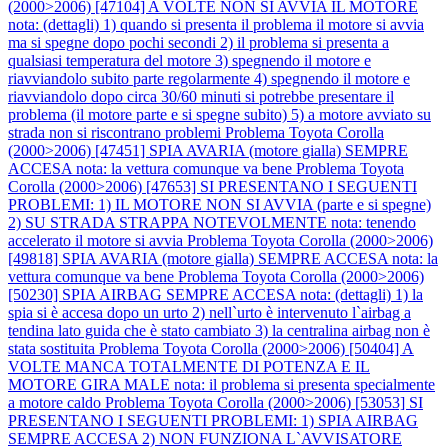
(2000>2006) [47104] A VOLTE NON SI AVVIA IL MOTORE
nota: (dettagli) 1) quando si presenta il problema il motore si avvia
ma si spegne dopo pochi secondi 2) il problema si presenta a
qualsiasi temperatura del motore 3) spegnendo il motore e
riavviandolo subito parte regolarmente 4) spegnendo il motore e
riavviandolo dopo circa 30/60 minuti si potrebbe presentare il
problema (il motore parte e si spegne subito) 5) a motore avviato su
strada non si riscontrano problemi
Problema Toyota Corolla
(2000>2006) [47451] SPIA AVARIA (motore gialla) SEMPRE
ACCESA nota: la vettura comunque va bene
Problema Toyota
Corolla (2000>2006) [47653] SI PRESENTANO I SEGUENTI
PROBLEMI: 1) IL MOTORE NON SI AVVIA (parte e si spegne)
2) SU STRADA STRAPPA NOTEVOLMENTE nota: tenendo
accelerato il motore si avvia
Problema Toyota Corolla (2000>2006)
[49818] SPIA AVARIA (motore gialla) SEMPRE ACCESA nota: la
vettura comunque va bene
Problema Toyota Corolla (2000>2006)
[50230] SPIA AIRBAG SEMPRE ACCESA nota: (dettagli) 1) la
spia si è accesa dopo un urto 2) nell`urto è intervenuto l`airbag a
tendina lato guida che è stato cambiato 3) la centralina airbag non è
stata sostituita
Problema Toyota Corolla (2000>2006) [50404] A
VOLTE MANCA TOTALMENTE DI POTENZA E IL
MOTORE GIRA MALE nota: il problema si presenta specialmente
a motore caldo
Problema Toyota Corolla (2000>2006) [53053] SI
PRESENTANO I SEGUENTI PROBLEMI: 1) SPIA AIRBAG
SEMPRE ACCESA 2) NON FUNZIONA L`AVVISATORE