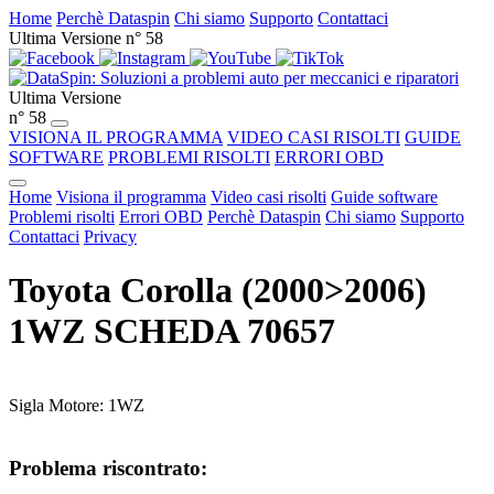
Home
Perchè Dataspin
Chi siamo
Supporto
Contattaci
Ultima Versione n° 58
Ultima Versione
n° 58
VISIONA IL PROGRAMMA
VIDEO CASI RISOLTI
GUIDE
SOFTWARE
PROBLEMI RISOLTI
ERRORI OBD
Home
Visiona il programma
Video casi risolti
Guide software
Problemi risolti
Errori OBD
Perchè Dataspin
Chi siamo
Supporto
Contattaci
Privacy
Toyota Corolla (2000>2006)
1WZ SCHEDA 70657
Sigla Motore: 1WZ
Problema riscontrato: