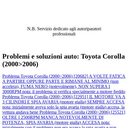
ABBIAMO LA SOLUZIONE AL
PROBLEMA!
N.B. Servizio dedicato agli autoriparatori
professionali
Problemi e soluzioni auto: Toyota Corolla
(2000>2006)
Problema Toyota Corolla (2000>2006) [20682] A VOLTE FATICA
A PARTIRE OPPURE PARTE E RIMANE AL MINIMO (non
accelera), FUMA NERO (notevolmente), NON SUPERA I
3000RPM nota: il problema si verifica specialmente a motore freddo
Problema Toyota Corolla (2000>2006) [22951] IL MOTORE VA A
3 CILINDRI E SPIA AVARIA (motore gialla) SEMPRE ACCESA
nota: inizialmente aveva solo la spia avaria (motore gialla) accesa, la
vettura andava bene
Problema Toyota Corolla (2000>2006) [25521]
OLTRE I 2500RPM MANCA NOTEVOLMENTE DI
POTENZA, SPIA AVARIA (motore gialla) ACCESA nota:
inizialmente con il problema non era accesa la spia avaria e non