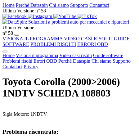
Home
Perchè Dataspin
Chi siamo
Supporto
Contattaci
Ultima Versione n° 58
Ultima Versione
n° 58
VISIONA IL PROGRAMMA
VIDEO CASI RISOLTI
GUIDE
SOFTWARE
PROBLEMI RISOLTI
ERRORI OBD
Home
Visiona il programma
Video casi risolti
Guide software
Problemi risolti
Errori OBD
Perchè Dataspin
Chi siamo
Supporto
Contattaci
Privacy
Toyota Corolla (2000>2006)
1NDTV SCHEDA 108803
Sigla Motore: 1NDTV
Problema riscontrato: