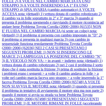
FOLLE 2) A VOLTE NEL CAMBIO MARCIA FA UNO
STRAPPO 3) A VOLTE INSERENDO LA 1° FA UNO
STRAPPO 4) SPIA AVARIA (cambio automatico) A VOLTE
ACCESA nota: (dettagli) 1) vettura dotata di cambio robotizzato 2)
il cambio va in folle soprattutto in 2° e 3° marcia 3) quando si
presenta il problema spegnendo e riavviando il motore ricomincia ad
andare bene
Problema Toyota Corolla (2000>2006) [61535] NON
E' FLUIDA NEL CAMBIO MARCIA (si sente un colpo) nota:
(dettagli) 1) il problema si presenta con cambio impostato in "D" 2)
il problema si presenta in qualsiasi marcia 3) con cambio in
sequenziale funziona regolarmente
Problema Toyota Corolla
(2000>2006) [62036] NEI 2 CASI SI PRESENTANO I
SEGUENTI PROBLEMI: 1) NON SI INSERISCONO LE
MARCE 2) LAMPEGGIA LA POSIZIONE DEL CAMBIO "N"
3) IL VEICOLO NON VA: > in avanti > indietro nota: (dettagli) 1)
vettura dotata di cambio robotizzato 2) nei 2 casi il problema è sorto
dopo che è stata sostituita la frizione 3) prima di sostituire la frizione
i problemi erano i seguenti > a volte il cambio andava in folle > a
volte nel cambio marcia faceva uno strappo > a volte inserendo la 1°
faceva
Problema Toyota Corolla (2000>2006) [65748] A VOLTE
NON SI AVVIA IL MOTORE nota: (dettagli) 1) quando si presenta
il problema in tentativo di avviamento il motore gira ma non parte 2)
quando il motore si avvia su strada va bene
Problema Toyota
Corolla (2000>2006) [67498] SI PRESENTANO I SEGUENTI
PROBLEMI: 1) IL MOTORE RIMANE IN FOLLE (accelerando