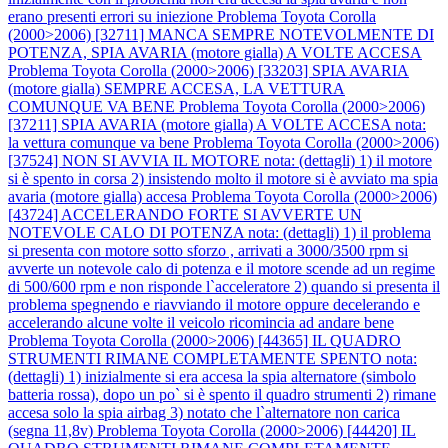
erano presenti errori su iniezione
Problema Toyota Corolla
(2000>2006) [32711] MANCA SEMPRE NOTEVOLMENTE DI
POTENZA, SPIA AVARIA (motore gialla) A VOLTE ACCESA
Problema Toyota Corolla (2000>2006) [33203] SPIA AVARIA
(motore gialla) SEMPRE ACCESA, LA VETTURA
COMUNQUE VA BENE
Problema Toyota Corolla (2000>2006)
[37211] SPIA AVARIA (motore gialla) A VOLTE ACCESA nota:
la vettura comunque va bene
Problema Toyota Corolla (2000>2006)
[37524] NON SI AVVIA IL MOTORE nota: (dettagli) 1) il motore
si è spento in corsa 2) insistendo molto il motore si è avviato ma spia
avaria (motore gialla) accesa
Problema Toyota Corolla (2000>2006)
[43724] ACCELERANDO FORTE SI AVVERTE UN
NOTEVOLE CALO DI POTENZA nota: (dettagli) 1) il problema
si presenta con motore sotto sforzo , arrivati a 3000/3500 rpm si
avverte un notevole calo di potenza e il motore scende ad un regime
di 500/600 rpm e non risponde l`acceleratore 2) quando si presenta il
problema spegnendo e riavviando il motore oppure decelerando e
accelerando alcune volte il veicolo ricomincia ad andare bene
Problema Toyota Corolla (2000>2006) [44365] IL QUADRO
STRUMENTI RIMANE COMPLETAMENTE SPENTO nota:
(dettagli) 1) inizialmente si era accesa la spia alternatore (simbolo
batteria rossa), dopo un po` si è spento il quadro strumenti 2) rimane
accesa solo la spia airbag 3) notato che l`alternatore non carica
(segna 11,8v)
Problema Toyota Corolla (2000>2006) [44420] IL