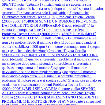
QUADRO STRUMENTI RIMANE COMPLETAMENTE
SPENTO nota: (dettagli) 1) inizialmente si era accesa la spia
alternatore (simbolo batteria rossa), dopo un po` si è spento il quadro
strumenti 2) rimane accesa solo la spia airbag 3) notato che
l`alternatore non carica (segna 11,8v)
Problema Toyota Corolla
(2000>2006) [45480] SI SENTE UN RUMORE PROVENIRE
DAI COLLETTORI DI ASPIRAZIONE nota: (dettagli) 1) la
vettura comunque va bene 2) il rumore si sente accelerando
Problema Toyota Corolla (2000>2006) [45607] IL MINIMO E`
SEMPRE MOLTO BASSO nota: (dettagli) 1) il minimo è a 500
rpm 2) a motore freddo il minimo sale a 1100 rpm ma quando si
scalda si stabilizza a 500 rpm 3) il motore comunque non si spegne
mai (neanche in decelerazione)
Problema Toyota Corolla
(2000>2006) [47104] A VOLTE NON SI AVVIA IL MOTORE
nota: (dettagli) 1) quando si presenta il problema il motore si avvia
ma si spegne dopo pochi secondi 2) il problema si presenta a
qualsiasi temperatura del motore 3) spegnendo il motore e
riavviandolo subito parte regolarmente 4) spegnendo il motore e
riavviandolo dopo circa 30/60 minuti si potrebbe presentare il
problema (il motore parte e si spegne subito) 5) a motore avviato su
strada non si riscontrano problemi
Problema Toyota Corolla
(2000>2006) [47451] SPIA AVARIA (motore gialla) SEMPRE
ACCESA nota: la vettura comunque va bene
Problema Toyota
Corolla (2000>2006) [47653] SI PRESENTANO I SEGUENTI
PROBLEMI: 1) IL MOTORE NON SI AVVIA (parte e si spegne)