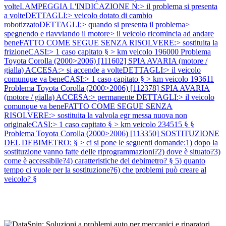
volteLAMPEGGIA L'INDICAZIONE N:> il problema si presenta
a volteDETTAGLI:> veicolo dotato di cambio
robotizzatoDETTAGLI:> quando si presenta il problema>
spegnendo e riavviando il motore> il veicolo ricomincia ad andare
beneFATTO COME SEGUE SENZA RISOLVERE:> sostituita la
frizioneCASI:> 1 caso capitato § > km veicolo 196000
Problema
Toyota Corolla (2000>2006) [111602] SPIA AVARIA (motore /
gialla) ACCESA:> si accende a volteDETTAGLI:> il veicolo
comunque va beneCASI:> 1 caso capitato § > km veicolo 193611
Problema Toyota Corolla (2000>2006) [112378] SPIA AVARIA
(motore / gialla) ACCESA:> permanente DETTAGLI:> il veicolo
comunque va beneFATTO COME SEGUE SENZA
RISOLVERE:> sostituita la valvola egr messa nuova non
originaleCASI:> 1 caso capitato § > km veicolo 234515 § §
Problema Toyota Corolla (2000>2006) [113350] SOSTITUZIONE
DEL DEBIMETRO: § > ci si pone le seguenti domande:1) dopo la
sostituzione vanno fatte delle riprogrammazioni?2) dove è situato?3)
come è accessibile?4) caratteristiche del debimetro? § 5) quanto
tempo ci vuole per la sostituzione?6) che problemi può creare al
veicolo? §