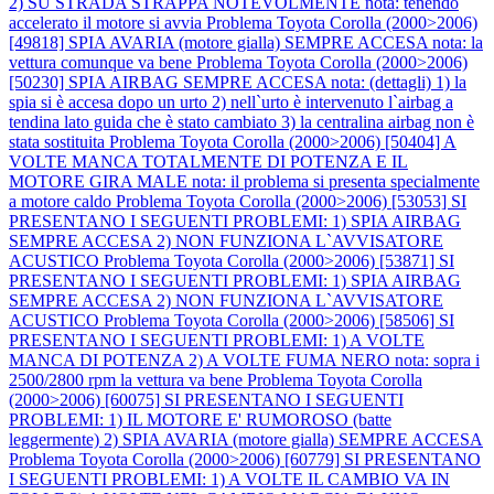
2) SU STRADA STRAPPA NOTEVOLMENTE nota: tenendo
accelerato il motore si avvia
Problema Toyota Corolla (2000>2006)
[49818] SPIA AVARIA (motore gialla) SEMPRE ACCESA nota: la
vettura comunque va bene
Problema Toyota Corolla (2000>2006)
[50230] SPIA AIRBAG SEMPRE ACCESA nota: (dettagli) 1) la
spia si è accesa dopo un urto 2) nell`urto è intervenuto l`airbag a
tendina lato guida che è stato cambiato 3) la centralina airbag non è
stata sostituita
Problema Toyota Corolla (2000>2006) [50404] A
VOLTE MANCA TOTALMENTE DI POTENZA E IL
MOTORE GIRA MALE nota: il problema si presenta specialmente
a motore caldo
Problema Toyota Corolla (2000>2006) [53053] SI
PRESENTANO I SEGUENTI PROBLEMI: 1) SPIA AIRBAG
SEMPRE ACCESA 2) NON FUNZIONA L`AVVISATORE
ACUSTICO
Problema Toyota Corolla (2000>2006) [53871] SI
PRESENTANO I SEGUENTI PROBLEMI: 1) SPIA AIRBAG
SEMPRE ACCESA 2) NON FUNZIONA L`AVVISATORE
ACUSTICO
Problema Toyota Corolla (2000>2006) [58506] SI
PRESENTANO I SEGUENTI PROBLEMI: 1) A VOLTE
MANCA DI POTENZA 2) A VOLTE FUMA NERO nota: sopra i
2500/2800 rpm la vettura va bene
Problema Toyota Corolla
(2000>2006) [60075] SI PRESENTANO I SEGUENTI
PROBLEMI: 1) IL MOTORE E' RUMOROSO (batte
leggermente) 2) SPIA AVARIA (motore gialla) SEMPRE ACCESA
Problema Toyota Corolla (2000>2006) [60779] SI PRESENTANO
I SEGUENTI PROBLEMI: 1) A VOLTE IL CAMBIO VA IN