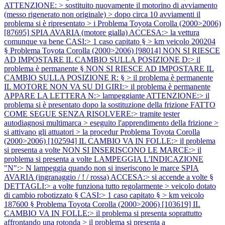
ATTENZIONE: > sostituito nuovamente il motorino di avviamento
(messo rigenerato non originale) > dopo circa 10 avviamenti il
problema si è ripresentato > i
Problema Toyota Corolla (2000>2006)
[87695] SPIA AVARIA (motore gialla) ACCESA:> la vettura
comunque va bene CASI:> 1 caso capitato § > km veicolo 200204
§
Problema Toyota Corolla (2000>2006) [98014] NON SI RIESCE
AD IMPOSTARE IL CAMBIO SULLA POSIZIONE D:> il
problema è permanente § NON SI RIESCE AD IMPOSTARE IL
CAMBIO SULLA POSIZIONE R: § > il problema è permanente
IL MOTORE NON VA SU DI GIRI:> il problema è permanente
APPARE LA LETTERA N:> lampeggiante ATTENZIONE:> il
problema si è presentato dopo la sostituzione della frizione FATTO
COME SEGUE SENZA RISOLVERE:> tramite tester
autodiagnosi multimarca > eseguito l'apprendimento della frizione >
si attivano gli attuatori > la procedur
Problema Toyota Corolla
(2000>2006) [102594] IL CAMBIO VA IN FOLLE:> il problema
si presenta a volte NON SI INSERISCONO LE MARCE:> il
problema si presenta a volte LAMPEGGIA L'INDICAZIONE
"N":> N lampeggia quando non si inseriscono le marce SPIA
AVARIA (ingranaggio / ! / rossa) ACCESA:> si accende a volte §
DETTAGLI:> a volte funziona tutto regolarmente > veicolo dotato
di cambio robotizzato § CASI:> 1 caso capitato § > km veicolo
187600 §
Problema Toyota Corolla (2000>2006) [103619] IL
CAMBIO VA IN FOLLE:> il problema si presenta soprattutto
affrontando una rotonda > il problema si presenta a