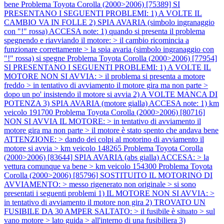
bene
Problema Toyota Corolla (2000>2006) [75389] SI
PRESENTANO I SEGUENTI PROBLEMI: 1) A VOLTE IL
CAMBIO VA IN FOLLE 2) SPIA AVARIA (simbolo ingranaggio
con "!" rossa) ACCESA note: 1) quando si presenta il problema
spegnendo e riavviando il motore: > il cambio ricomincia a
funzionare correttamente > la spia avaria (simbolo ingranaggio con
"!" rossa) si spegne
Problema Toyota Corolla (2000>2006) [77954]
SI PRESENTANO I SEGUENTI PROBLEMI: 1) A VOLTE IL
MOTORE NON SI AVVIA: > il problema si presenta a motore
freddo > in tentativo di avviamento il motore gira ma non parte >
dopo un po' insistendo il motore si avvia 2) A VOLTE MANCA DI
POTENZA 3) SPIA AVARIA (motore gialla) ACCESA note: 1) km
veicolo 191700
Problema Toyota Corolla (2000>2006) [80716]
NON SI AVVIA IL MOTORE: > in tentativo di avviamento il
motore gira ma non parte > il motore è stato spento che andava bene
ATTENZIONE: > dando dei colpi al motorino di avviamento il
motore si avvia > km veicolo 148265
Problema Toyota Corolla
(2000>2006) [83644] SPIA AVARIA (abs gialla) ACCESA: > la
vettura comunque va bene > km veicolo 154300
Problema Toyota
Corolla (2000>2006) [85796] SOSTITUITO IL MOTORINO DI
AVVIAMENTO: > messo rigenerato non originale > si sono
presentati i seguenti problemi 1) IL MOTORE NON SI AVVIA: >
in tentativo di avviamento il motore non gira 2) TROVATO UN
FUSIBILE DA 30 AMPER SALTATO: > il fusibile è situato > sul
vano motore > lato guida > all'interno di una fusibiliera 3)