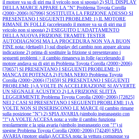
il motore va su di giri ma il veicolo non si sposta) 2) SUL DISPLAY
DELLA MARCE APPARE LA "N"
Problema Toyota Corolla
(2000>2006) [67996] SOSTITUITA LA FRIZIONE ADESSO SI
PRESENTANO I SEGUENTI PROBLEMI: 1) IL MOTORE
RIMANE IN FOLLE (accelerando il motore va su di giri ma il
veicolo non si sposta) 2) ESEGUITO L'ADATTAMENTO
DELLA NUOVA FRIZIONE TRAMITE TESTER
AUTODIAGNOSI MA LA PROCEDURA NON VA A BUON
FINE nota: (dettagli) 1) sul display del cambio non appare alcuna
indicazione 2) prima di sostituire la frizione si presentavano i
seguenti problemi > il cambio rimaneva in folle (accelerando il
motore andava su di giri m
Problema Toyota Corolla (2000>2006)
[70657] SI PRESENTANO I SEGUENTI PROBLEMI: 1)
MANCA DI POTENZA 2) FUMA NERO
Problema Toyota
Corolla (2000>2006) [71659] SI PRESENTANO I SEGUENTI
PROBLEMI: 1) A VOLTE IN ACCELERAZIONE SI AVVERTE
UN SEGNALE ACUSTICO 2) LA FRIZIONE SLITTA
LEGGERMENTE
Problema Toyota Corolla (2000>2006) [72825]
NEI 2 CASI SI PRESENTANO I SEGUENTI PROBLEMI: 1) A
VOLTE NON SI INSERISCONO LE MARCE (il cambio rimane
sulla posizione "N") 2) SPIA AVARIA (simbolo ingranaggio con
"!") A VOLTE ACCESA nota: a volte il cambio funziona
regolarmente e la spia avaria (simbolo ingranaggio con "!") si
spegne
Problema Toyota Corolla (2000>2006) [74249] SPIA
AVARIA (motore gialla) ACCESA nota: la vettura comunque va