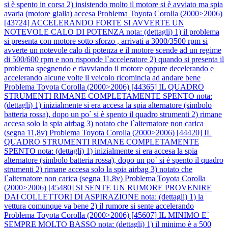
si è spento in corsa 2) insistendo molto il motore si è avviato ma spia
avaria (motore gialla) accesa
Problema Toyota Corolla (2000>2006)
[43724] ACCELERANDO FORTE SI AVVERTE UN
NOTEVOLE CALO DI POTENZA nota: (dettagli) 1) il problema
si presenta con motore sotto sforzo , arrivati a 3000/3500 rpm si
avverte un notevole calo di potenza e il motore scende ad un regime
di 500/600 rpm e non risponde l`acceleratore 2) quando si presenta il
problema spegnendo e riavviando il motore oppure decelerando e
accelerando alcune volte il veicolo ricomincia ad andare bene
Problema Toyota Corolla (2000>2006) [44365] IL QUADRO
STRUMENTI RIMANE COMPLETAMENTE SPENTO nota:
(dettagli) 1) inizialmente si era accesa la spia alternatore (simbolo
batteria rossa), dopo un po` si è spento il quadro strumenti 2) rimane
accesa solo la spia airbag 3) notato che l`alternatore non carica
(segna 11,8v)
Problema Toyota Corolla (2000>2006) [44420] IL
QUADRO STRUMENTI RIMANE COMPLETAMENTE
SPENTO nota: (dettagli) 1) inizialmente si era accesa la spia
alternatore (simbolo batteria rossa), dopo un po` si è spento il quadro
strumenti 2) rimane accesa solo la spia airbag 3) notato che
l`alternatore non carica (segna 11,8v)
Problema Toyota Corolla
(2000>2006) [45480] SI SENTE UN RUMORE PROVENIRE
DAI COLLETTORI DI ASPIRAZIONE nota: (dettagli) 1) la
vettura comunque va bene 2) il rumore si sente accelerando
Problema Toyota Corolla (2000>2006) [45607] IL MINIMO E`
SEMPRE MOLTO BASSO nota: (dettagli) 1) il minimo è a 500