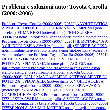
Problemi e soluzioni auto: Toyota Corolla
(2000>2006)
Problema Toyota Corolla (2000>2006) [20682] A VOLTE FATICA
A PARTIRE OPPURE PARTE E RIMANE AL MINIMO (non
accelera), FUMA NERO (notevolmente), NON SUPERA I
3000RPM nota: il problema si verifica specialmente a motore freddo
Problema Toyota Corolla (2000>2006) [22951] IL MOTORE VA A
3 CILINDRI E SPIA AVARIA (motore gialla) SEMPRE ACCESA
nota: inizialmente aveva solo la spia avaria (motore gialla) accesa, la
vettura andava bene
Problema Toyota Corolla (2000>2006) [25521]
OLTRE I 2500RPM MANCA NOTEVOLMENTE DI
POTENZA, SPIA AVARIA (motore gialla) ACCESA nota:
inizialmente con il problema non era accesa la spia avaria e non
erano presenti errori su iniezione
Problema Toyota Corolla
(2000>2006) [32711] MANCA SEMPRE NOTEVOLMENTE DI
POTENZA, SPIA AVARIA (motore gialla) A VOLTE ACCESA
Problema Toyota Corolla (2000>2006) [33203] SPIA AVARIA
(motore gialla) SEMPRE ACCESA, LA VETTURA
COMUNQUE VA BENE
Problema Toyota Corolla (2000>2006)
[37211] SPIA AVARIA (motore gialla) A VOLTE ACCESA nota:
la vettura comunque va bene
Problema Toyota Corolla (2000>2006)
[37524] NON SI AVVIA IL MOTORE nota: (dettagli) 1) il motore