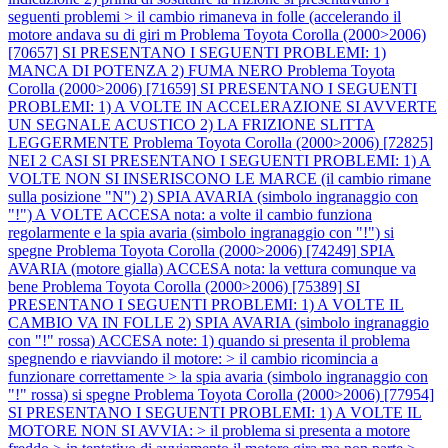
seguenti problemi > il cambio rimaneva in folle (accelerando il
motore andava su di giri m
Problema Toyota Corolla (2000>2006)
[70657] SI PRESENTANO I SEGUENTI PROBLEMI: 1)
MANCA DI POTENZA 2) FUMA NERO
Problema Toyota
Corolla (2000>2006) [71659] SI PRESENTANO I SEGUENTI
PROBLEMI: 1) A VOLTE IN ACCELERAZIONE SI AVVERTE
UN SEGNALE ACUSTICO 2) LA FRIZIONE SLITTA
LEGGERMENTE
Problema Toyota Corolla (2000>2006) [72825]
NEI 2 CASI SI PRESENTANO I SEGUENTI PROBLEMI: 1) A
VOLTE NON SI INSERISCONO LE MARCE (il cambio rimane
sulla posizione "N") 2) SPIA AVARIA (simbolo ingranaggio con
"!") A VOLTE ACCESA nota: a volte il cambio funziona
regolarmente e la spia avaria (simbolo ingranaggio con "!") si
spegne
Problema Toyota Corolla (2000>2006) [74249] SPIA
AVARIA (motore gialla) ACCESA nota: la vettura comunque va
bene
Problema Toyota Corolla (2000>2006) [75389] SI
PRESENTANO I SEGUENTI PROBLEMI: 1) A VOLTE IL
CAMBIO VA IN FOLLE 2) SPIA AVARIA (simbolo ingranaggio
con "!" rossa) ACCESA note: 1) quando si presenta il problema
spegnendo e riavviando il motore: > il cambio ricomincia a
funzionare correttamente > la spia avaria (simbolo ingranaggio con
"!" rossa) si spegne
Problema Toyota Corolla (2000>2006) [77954]
SI PRESENTANO I SEGUENTI PROBLEMI: 1) A VOLTE IL
MOTORE NON SI AVVIA: > il problema si presenta a motore