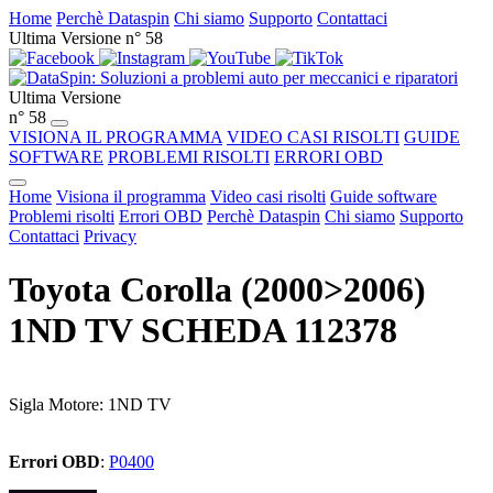
Home
Perchè Dataspin
Chi siamo
Supporto
Contattaci
Ultima Versione n° 58
Ultima Versione
n° 58
VISIONA IL PROGRAMMA
VIDEO CASI RISOLTI
GUIDE
SOFTWARE
PROBLEMI RISOLTI
ERRORI OBD
Home
Visiona il programma
Video casi risolti
Guide software
Problemi risolti
Errori OBD
Perchè Dataspin
Chi siamo
Supporto
Contattaci
Privacy
Toyota Corolla (2000>2006)
1ND TV SCHEDA 112378
Sigla Motore: 1ND TV
Errori OBD
:
P0400