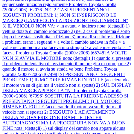
sequenziale funziona regolarmente
Problema Toyota Corolla
(2000>2006) [62036] NEI 2 CASI SI PRESENTANO I
SEGUENTI PROBLEMI: 1) NON SI INSERISCONO LE
MARCE 2) LAMPEGGIA LA POSIZIONE DEL CAMBIO "N"
3) IL VEICOLO NON VA: > in avanti > indietro nota: (dettagli) 1)
vettura dotata di cambio robotizzato 2) nei 2 casi il problema è sorto
dopo che è stata sostituita la frizione 3) prima di sostituire la frizione
i problemi erano i seguenti > a volte il cambio andava in folle > a
volte nel cambio marcia faceva uno strappo > a volte inserendo la 1°
faceva
Problema Toyota Corolla (2000>2006) [65748] A VOLTE
NON SI AVVIA IL MOTORE nota: (dettagli) 1) quando si presenta
il problema in tentativo di avviamento il motore gira ma non parte 2)
quando il motore si avvia su strada va bene
Problema Toyota
Corolla (2000>2006) [67498] SI PRESENTANO I SEGUENTI
PROBLEMI: 1) IL MOTORE RIMANE IN FOLLE (accelerando
il motore va su di giri ma il veicolo non si sposta) 2) SUL DISPLAY
DELLA MARCE APPARE LA "N"
Problema Toyota Corolla
(2000>2006) [67996] SOSTITUITA LA FRIZIONE ADESSO SI
PRESENTANO I SEGUENTI PROBLEMI: 1) IL MOTORE
RIMANE IN FOLLE (accelerando il motore va su di giri ma il
veicolo non si sposta) 2) ESEGUITO L'ADATTAMENTO
DELLA NUOVA FRIZIONE TRAMITE TESTER
AUTODIAGNOSI MA LA PROCEDURA NON VA A BUON
FINE nota: (dettagli) 1) sul display del cambio non appare alcuna
indicazione 2) prima di sostituire la frizione si presentavano i