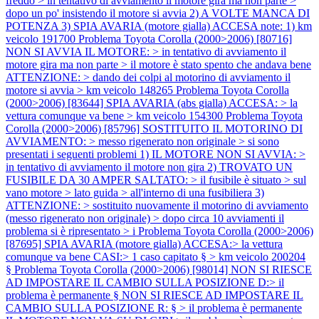
freddo > in tentativo di avviamento il motore gira ma non parte >
dopo un po' insistendo il motore si avvia 2) A VOLTE MANCA DI
POTENZA 3) SPIA AVARIA (motore gialla) ACCESA note: 1) km
veicolo 191700
Problema Toyota Corolla (2000>2006) [80716]
NON SI AVVIA IL MOTORE: > in tentativo di avviamento il
motore gira ma non parte > il motore è stato spento che andava bene
ATTENZIONE: > dando dei colpi al motorino di avviamento il
motore si avvia > km veicolo 148265
Problema Toyota Corolla
(2000>2006) [83644] SPIA AVARIA (abs gialla) ACCESA: > la
vettura comunque va bene > km veicolo 154300
Problema Toyota
Corolla (2000>2006) [85796] SOSTITUITO IL MOTORINO DI
AVVIAMENTO: > messo rigenerato non originale > si sono
presentati i seguenti problemi 1) IL MOTORE NON SI AVVIA: >
in tentativo di avviamento il motore non gira 2) TROVATO UN
FUSIBILE DA 30 AMPER SALTATO: > il fusibile è situato > sul
vano motore > lato guida > all'interno di una fusibiliera 3)
ATTENZIONE: > sostituito nuovamente il motorino di avviamento
(messo rigenerato non originale) > dopo circa 10 avviamenti il
problema si è ripresentato > i
Problema Toyota Corolla (2000>2006)
[87695] SPIA AVARIA (motore gialla) ACCESA:> la vettura
comunque va bene CASI:> 1 caso capitato § > km veicolo 200204
§
Problema Toyota Corolla (2000>2006) [98014] NON SI RIESCE
AD IMPOSTARE IL CAMBIO SULLA POSIZIONE D:> il
problema è permanente § NON SI RIESCE AD IMPOSTARE IL
CAMBIO SULLA POSIZIONE R: § > il problema è permanente