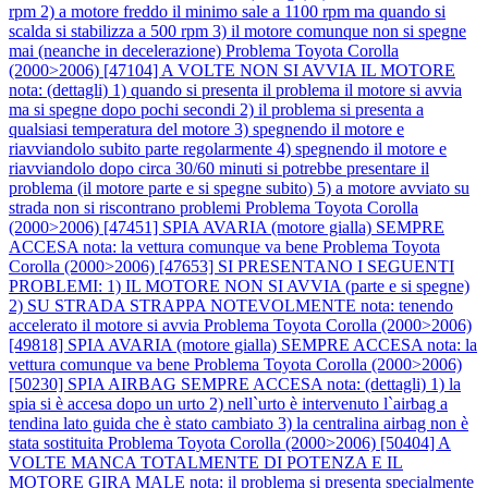
rpm 2) a motore freddo il minimo sale a 1100 rpm ma quando si
scalda si stabilizza a 500 rpm 3) il motore comunque non si spegne
mai (neanche in decelerazione)
Problema Toyota Corolla
(2000>2006) [47104] A VOLTE NON SI AVVIA IL MOTORE
nota: (dettagli) 1) quando si presenta il problema il motore si avvia
ma si spegne dopo pochi secondi 2) il problema si presenta a
qualsiasi temperatura del motore 3) spegnendo il motore e
riavviandolo subito parte regolarmente 4) spegnendo il motore e
riavviandolo dopo circa 30/60 minuti si potrebbe presentare il
problema (il motore parte e si spegne subito) 5) a motore avviato su
strada non si riscontrano problemi
Problema Toyota Corolla
(2000>2006) [47451] SPIA AVARIA (motore gialla) SEMPRE
ACCESA nota: la vettura comunque va bene
Problema Toyota
Corolla (2000>2006) [47653] SI PRESENTANO I SEGUENTI
PROBLEMI: 1) IL MOTORE NON SI AVVIA (parte e si spegne)
2) SU STRADA STRAPPA NOTEVOLMENTE nota: tenendo
accelerato il motore si avvia
Problema Toyota Corolla (2000>2006)
[49818] SPIA AVARIA (motore gialla) SEMPRE ACCESA nota: la
vettura comunque va bene
Problema Toyota Corolla (2000>2006)
[50230] SPIA AIRBAG SEMPRE ACCESA nota: (dettagli) 1) la
spia si è accesa dopo un urto 2) nell`urto è intervenuto l`airbag a
tendina lato guida che è stato cambiato 3) la centralina airbag non è
stata sostituita
Problema Toyota Corolla (2000>2006) [50404] A
VOLTE MANCA TOTALMENTE DI POTENZA E IL
MOTORE GIRA MALE nota: il problema si presenta specialmente