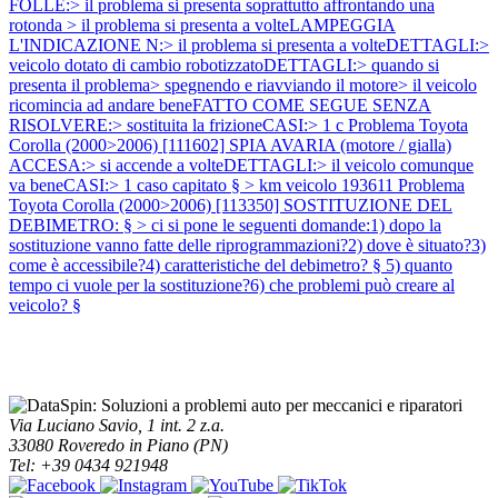
FOLLE:> il problema si presenta soprattutto affrontando una
rotonda > il problema si presenta a volteLAMPEGGIA
L'INDICAZIONE N:> il problema si presenta a volteDETTAGLI:>
veicolo dotato di cambio robotizzatoDETTAGLI:> quando si
presenta il problema> spegnendo e riavviando il motore> il veicolo
ricomincia ad andare beneFATTO COME SEGUE SENZA
RISOLVERE:> sostituita la frizioneCASI:> 1 c
Problema Toyota
Corolla (2000>2006) [111602] SPIA AVARIA (motore / gialla)
ACCESA:> si accende a volteDETTAGLI:> il veicolo comunque
va beneCASI:> 1 caso capitato § > km veicolo 193611
Problema
Toyota Corolla (2000>2006) [113350] SOSTITUZIONE DEL
DEBIMETRO: § > ci si pone le seguenti domande:1) dopo la
sostituzione vanno fatte delle riprogrammazioni?2) dove è situato?3)
come è accessibile?4) caratteristiche del debimetro? § 5) quanto
tempo ci vuole per la sostituzione?6) che problemi può creare al
veicolo? §
Via Luciano Savio, 1 int. 2 z.a.
33080 Roveredo in Piano (PN)
Tel: +39 0434 921948