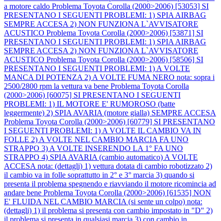
a motore caldo
Problema Toyota Corolla (2000>2006) [53053] SI
PRESENTANO I SEGUENTI PROBLEMI: 1) SPIA AIRBAG
SEMPRE ACCESA 2) NON FUNZIONA L`AVVISATORE
ACUSTICO
Problema Toyota Corolla (2000>2006) [53871] SI
PRESENTANO I SEGUENTI PROBLEMI: 1) SPIA AIRBAG
SEMPRE ACCESA 2) NON FUNZIONA L`AVVISATORE
ACUSTICO
Problema Toyota Corolla (2000>2006) [58506] SI
PRESENTANO I SEGUENTI PROBLEMI: 1) A VOLTE
MANCA DI POTENZA 2) A VOLTE FUMA NERO nota: sopra i
2500/2800 rpm la vettura va bene
Problema Toyota Corolla
(2000>2006) [60075] SI PRESENTANO I SEGUENTI
PROBLEMI: 1) IL MOTORE E' RUMOROSO (batte
leggermente) 2) SPIA AVARIA (motore gialla) SEMPRE ACCESA
Problema Toyota Corolla (2000>2006) [60779] SI PRESENTANO
I SEGUENTI PROBLEMI: 1) A VOLTE IL CAMBIO VA IN
FOLLE 2) A VOLTE NEL CAMBIO MARCIA FA UNO
STRAPPO 3) A VOLTE INSERENDO LA 1° FA UNO
STRAPPO 4) SPIA AVARIA (cambio automatico) A VOLTE
ACCESA nota: (dettagli) 1) vettura dotata di cambio robotizzato 2)
il cambio va in folle soprattutto in 2° e 3° marcia 3) quando si
presenta il problema spegnendo e riavviando il motore ricomincia ad
andare bene
Problema Toyota Corolla (2000>2006) [61535] NON
E' FLUIDA NEL CAMBIO MARCIA (si sente un colpo) nota:
(dettagli) 1) il problema si presenta con cambio impostato in "D" 2)
il problema si presenta in qualsiasi marcia 3) con cambio in