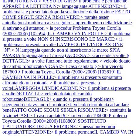
IL MOTORE NON VA SU DI GIRI:> il problema è permanente
APPARE LA LETTERA N:> lampeggiante ATTENZIONE:> il
problema si è presentato dopo la sostituzione della frizione FATTO
COME SEGUE SENZA RISOLVERE:> tramite tester
autodiagnosi multimarca > eseguito l'apprendimento della frizione >
si attivano gli attuatori > la procedur
Problema Toyota Corolla
(2000>2006) [102594] IL CAMBIO VA IN FOLLE:> il problema
si presenta a volte NON SI INSERISCONO LE MARCE:> il
problema si presenta a volte LAMPEGGIA L'INDICAZIONE
"N":> N lampeggia quando non si inseriscono le marce SPIA
AVARIA (ingranaggio / ! / rossa) ACCESA:> si accende a volte §
DETTAGLI:> a volte funziona tutto regolarmente > veicolo dotato
di cambio robotizzato § CASI:> 1 caso capitato § > km veicolo
187600 §
Problema Toyota Corolla (2000>2006) [103619] IL
CAMBIO VA IN FOLLE:> il problema si presenta soprattutto
affrontando una rotonda > il problema si presenta a
volteLAMPEGGIA L'INDICAZIONE N:> il problema si presenta
a volteDETTAGLI:> veicolo dotato di cambio
robotizzatoDETTAGLI:> quando si presenta il problema>
spegnendo e riavviando il motore> il veicolo ricomincia ad andare
beneFATTO COME SEGUE SENZA RISOLVERE:> sostituita la
frizioneCASI:> 1 caso capitato § > km veicolo 196000
Problema
Toyota Corolla (2000>2006) [108803] SOSTITUITO
L'ATTUATORE DELLA FRIZIONE:> messo nuovo non
originaleATTENZIONE:> il problema permaneIL CAMBIO VA IN