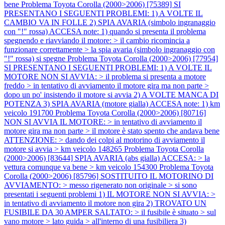
bene
Problema Toyota Corolla (2000>2006) [75389] SI
PRESENTANO I SEGUENTI PROBLEMI: 1) A VOLTE IL
CAMBIO VA IN FOLLE 2) SPIA AVARIA (simbolo ingranaggio
con "!" rossa) ACCESA note: 1) quando si presenta il problema
spegnendo e riavviando il motore: > il cambio ricomincia a
funzionare correttamente > la spia avaria (simbolo ingranaggio con
"!" rossa) si spegne
Problema Toyota Corolla (2000>2006) [77954]
SI PRESENTANO I SEGUENTI PROBLEMI: 1) A VOLTE IL
MOTORE NON SI AVVIA: > il problema si presenta a motore
freddo > in tentativo di avviamento il motore gira ma non parte >
dopo un po' insistendo il motore si avvia 2) A VOLTE MANCA DI
POTENZA 3) SPIA AVARIA (motore gialla) ACCESA note: 1) km
veicolo 191700
Problema Toyota Corolla (2000>2006) [80716]
NON SI AVVIA IL MOTORE: > in tentativo di avviamento il
motore gira ma non parte > il motore è stato spento che andava bene
ATTENZIONE: > dando dei colpi al motorino di avviamento il
motore si avvia > km veicolo 148265
Problema Toyota Corolla
(2000>2006) [83644] SPIA AVARIA (abs gialla) ACCESA: > la
vettura comunque va bene > km veicolo 154300
Problema Toyota
Corolla (2000>2006) [85796] SOSTITUITO IL MOTORINO DI
AVVIAMENTO: > messo rigenerato non originale > si sono
presentati i seguenti problemi 1) IL MOTORE NON SI AVVIA: >
in tentativo di avviamento il motore non gira 2) TROVATO UN
FUSIBILE DA 30 AMPER SALTATO: > il fusibile è situato > sul
vano motore > lato guida > all'interno di una fusibiliera 3)