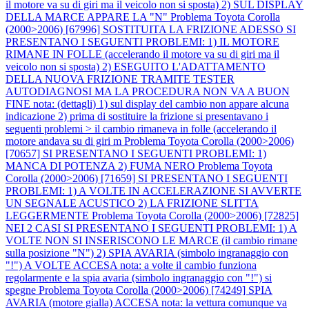
il motore va su di giri ma il veicolo non si sposta) 2) SUL DISPLAY
DELLA MARCE APPARE LA "N"
Problema Toyota Corolla
(2000>2006) [67996] SOSTITUITA LA FRIZIONE ADESSO SI
PRESENTANO I SEGUENTI PROBLEMI: 1) IL MOTORE
RIMANE IN FOLLE (accelerando il motore va su di giri ma il
veicolo non si sposta) 2) ESEGUITO L'ADATTAMENTO
DELLA NUOVA FRIZIONE TRAMITE TESTER
AUTODIAGNOSI MA LA PROCEDURA NON VA A BUON
FINE nota: (dettagli) 1) sul display del cambio non appare alcuna
indicazione 2) prima di sostituire la frizione si presentavano i
seguenti problemi > il cambio rimaneva in folle (accelerando il
motore andava su di giri m
Problema Toyota Corolla (2000>2006)
[70657] SI PRESENTANO I SEGUENTI PROBLEMI: 1)
MANCA DI POTENZA 2) FUMA NERO
Problema Toyota
Corolla (2000>2006) [71659] SI PRESENTANO I SEGUENTI
PROBLEMI: 1) A VOLTE IN ACCELERAZIONE SI AVVERTE
UN SEGNALE ACUSTICO 2) LA FRIZIONE SLITTA
LEGGERMENTE
Problema Toyota Corolla (2000>2006) [72825]
NEI 2 CASI SI PRESENTANO I SEGUENTI PROBLEMI: 1) A
VOLTE NON SI INSERISCONO LE MARCE (il cambio rimane
sulla posizione "N") 2) SPIA AVARIA (simbolo ingranaggio con
"!") A VOLTE ACCESA nota: a volte il cambio funziona
regolarmente e la spia avaria (simbolo ingranaggio con "!") si
spegne
Problema Toyota Corolla (2000>2006) [74249] SPIA
AVARIA (motore gialla) ACCESA nota: la vettura comunque va