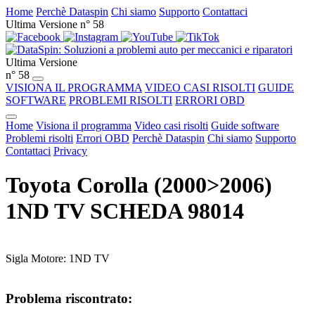
Home
Perchè Dataspin
Chi siamo
Supporto
Contattaci
Ultima Versione n° 58
Ultima Versione
n° 58
VISIONA IL PROGRAMMA
VIDEO CASI RISOLTI
GUIDE
SOFTWARE
PROBLEMI RISOLTI
ERRORI OBD
Home
Visiona il programma
Video casi risolti
Guide software
Problemi risolti
Errori OBD
Perchè Dataspin
Chi siamo
Supporto
Contattaci
Privacy
Toyota Corolla (2000>2006)
1ND TV SCHEDA 98014
Sigla Motore: 1ND TV
Problema riscontrato: