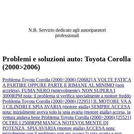
ABBIAMO LA SOLUZIONE AL
PROBLEMA!
N.B. Servizio dedicato agli autoriparatori
professionali
Problemi e soluzioni auto: Toyota Corolla
(2000>2006)
Problema Toyota Corolla (2000>2006) [20682] A VOLTE FATICA
A PARTIRE OPPURE PARTE E RIMANE AL MINIMO (non
accelera), FUMA NERO (notevolmente), NON SUPERA I
3000RPM nota: il problema si verifica specialmente a motore freddo
Problema Toyota Corolla (2000>2006) [22951] IL MOTORE VA A
3 CILINDRI E SPIA AVARIA (motore gialla) SEMPRE ACCESA
nota: inizialmente aveva solo la spia avaria (motore gialla) accesa, la
vettura andava bene
Problema Toyota Corolla (2000>2006) [25521]
OLTRE I 2500RPM MANCA NOTEVOLMENTE DI
POTENZA, SPIA AVARIA (motore gialla) ACCESA nota:
inizialmente con il problema non era accesa la spia avaria e non