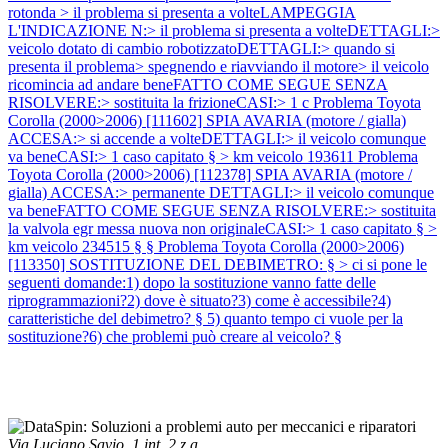
rotonda > il problema si presenta a volteLAMPEGGIA
L'INDICAZIONE N:> il problema si presenta a volteDETTAGLI:>
veicolo dotato di cambio robotizzatoDETTAGLI:> quando si
presenta il problema> spegnendo e riavviando il motore> il veicolo
ricomincia ad andare beneFATTO COME SEGUE SENZA
RISOLVERE:> sostituita la frizioneCASI:> 1 c
Problema Toyota
Corolla (2000>2006) [111602] SPIA AVARIA (motore / gialla)
ACCESA:> si accende a volteDETTAGLI:> il veicolo comunque
va beneCASI:> 1 caso capitato § > km veicolo 193611
Problema
Toyota Corolla (2000>2006) [112378] SPIA AVARIA (motore /
gialla) ACCESA:> permanente DETTAGLI:> il veicolo comunque
va beneFATTO COME SEGUE SENZA RISOLVERE:> sostituita
la valvola egr messa nuova non originaleCASI:> 1 caso capitato § >
km veicolo 234515 § §
Problema Toyota Corolla (2000>2006)
[113350] SOSTITUZIONE DEL DEBIMETRO: § > ci si pone le
seguenti domande:1) dopo la sostituzione vanno fatte delle
riprogrammazioni?2) dove è situato?3) come è accessibile?4)
caratteristiche del debimetro? § 5) quanto tempo ci vuole per la
sostituzione?6) che problemi può creare al veicolo? §
Via Luciano Savio, 1 int. 2 z.a.