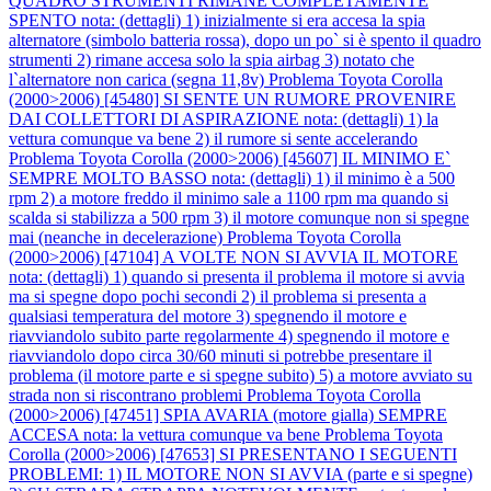
QUADRO STRUMENTI RIMANE COMPLETAMENTE
SPENTO nota: (dettagli) 1) inizialmente si era accesa la spia
alternatore (simbolo batteria rossa), dopo un po` si è spento il quadro
strumenti 2) rimane accesa solo la spia airbag 3) notato che
l`alternatore non carica (segna 11,8v)
Problema Toyota Corolla
(2000>2006) [45480] SI SENTE UN RUMORE PROVENIRE
DAI COLLETTORI DI ASPIRAZIONE nota: (dettagli) 1) la
vettura comunque va bene 2) il rumore si sente accelerando
Problema Toyota Corolla (2000>2006) [45607] IL MINIMO E`
SEMPRE MOLTO BASSO nota: (dettagli) 1) il minimo è a 500
rpm 2) a motore freddo il minimo sale a 1100 rpm ma quando si
scalda si stabilizza a 500 rpm 3) il motore comunque non si spegne
mai (neanche in decelerazione)
Problema Toyota Corolla
(2000>2006) [47104] A VOLTE NON SI AVVIA IL MOTORE
nota: (dettagli) 1) quando si presenta il problema il motore si avvia
ma si spegne dopo pochi secondi 2) il problema si presenta a
qualsiasi temperatura del motore 3) spegnendo il motore e
riavviandolo subito parte regolarmente 4) spegnendo il motore e
riavviandolo dopo circa 30/60 minuti si potrebbe presentare il
problema (il motore parte e si spegne subito) 5) a motore avviato su
strada non si riscontrano problemi
Problema Toyota Corolla
(2000>2006) [47451] SPIA AVARIA (motore gialla) SEMPRE
ACCESA nota: la vettura comunque va bene
Problema Toyota
Corolla (2000>2006) [47653] SI PRESENTANO I SEGUENTI
PROBLEMI: 1) IL MOTORE NON SI AVVIA (parte e si spegne)