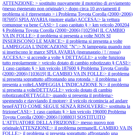
ATTENZIONE: > sostituito nuovamente il motorino di avviamento
(messo rigenerato non originale) > dopo circa 10 avviamenti il
problema si è ripresentato > i
Problema Toyota Corolla (2000>2006)
[87695] SPIA AVARIA (motore gialla) ACCESA:> la vettura
comunque va bene CASI:> 1 caso capitato § > km veicolo 200204
§
Problema Toyota Corolla (2000>2006) [102594] IL CAMBIO
VA IN FOLLE:> il problema si presenta a volte NON SI
INSERISCONO LE MARCE:> il problema si presenta a volte
LAMPEGGIA L'INDICAZIONE "N":> N lampeggia quando non
si inseriscono le marce SPIA AVARIA (ingranaggio / ! / rossa)
ACCESA:> si accende a volte § DETTAGLI:> a volte funziona
tutto regolarmente > veicolo dotato di cambio robotizzato § CASI:>
1 caso capitato § > km veicolo 187600 §
Problema Toyota Corolla
(2000>2006) [103619] IL CAMBIO VA IN FOLLE:> il problema
si presenta soprattutto affrontando una rotonda > il problema si
presenta a volteLAMPEGGIA L'INDICAZIONE N:> il problema
si presenta a volteDETTAGLI:> veicolo dotato di cambio
robotizzatoDETTAGLI:> quando si presenta il problema>
spegnendo e riavviando il motore> il veicolo ricomincia ad andare
beneFATTO COME SEGUE SENZA RISOLVERE:> sostituita la
frizioneCASI:> 1 caso capitato § > km veicolo 196000
Problema
Toyota Corolla (2000>2006) [108803] SOSTITUITO
L'ATTUATORE DELLA FRIZIONE:> messo nuovo non
originaleATTENZIONE:> il problema permaneIL CAMBIO VA IN
FOLLE:> il problema si presenta soprattutto affrontando una