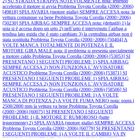
2) SU STRADA STRAPPA NOTEVOLMENTE nota: tenendo
accelerato il motore si avvia
Problema Toyota Corolla (2000>2006)
[49818] SPIA AVARIA (motore gialla) SEMPRE ACCESA nota: la
vettura comunque va bene
Problema Toyota Corolla (2000>2006)
[50230] SPIA AIRBAG SEMPRE ACCESA nota: (dettagli) 1) la
spia si è accesa dopo un urto 2) nell`urto è intervenuto l`airbag a
tendina lato guida che è stato cambiato 3) la centralina airbag non è
stata sostituita
Problema Toyota Corolla (2000>2006) [50404] A
VOLTE MANCA TOTALMENTE DI POTENZA E IL
MOTORE GIRA MALE nota: il problema si presenta specialmente
a motore caldo
Problema Toyota Corolla (2000>2006) [53053] SI
PRESENTANO I SEGUENTI PROBLEMI: 1) SPIA AIRBAG
SEMPRE ACCESA 2) NON FUNZIONA L`AVVISATORE
ACUSTICO
Problema Toyota Corolla (2000>2006) [53871] SI
PRESENTANO I SEGUENTI PROBLEMI: 1) SPIA AIRBAG
SEMPRE ACCESA 2) NON FUNZIONA L`AVVISATORE
ACUSTICO
Problema Toyota Corolla (2000>2006) [58506] SI
PRESENTANO I SEGUENTI PROBLEMI: 1) A VOLTE
MANCA DI POTENZA 2) A VOLTE FUMA NERO nota: sopra i
2500/2800 rpm la vettura va bene
Problema Toyota Corolla
(2000>2006) [60075] SI PRESENTANO I SEGUENTI
PROBLEMI: 1) IL MOTORE E' RUMOROSO (batte
leggermente) 2) SPIA AVARIA (motore gialla) SEMPRE ACCESA
Problema Toyota Corolla (2000>2006) [60779] SI PRESENTANO
I SEGUENTI PROBLEMI: 1) A VOLTE IL CAMBIO VA IN