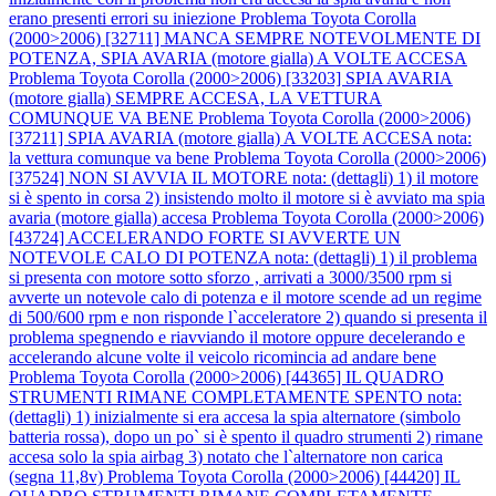
erano presenti errori su iniezione
Problema Toyota Corolla
(2000>2006) [32711] MANCA SEMPRE NOTEVOLMENTE DI
POTENZA, SPIA AVARIA (motore gialla) A VOLTE ACCESA
Problema Toyota Corolla (2000>2006) [33203] SPIA AVARIA
(motore gialla) SEMPRE ACCESA, LA VETTURA
COMUNQUE VA BENE
Problema Toyota Corolla (2000>2006)
[37211] SPIA AVARIA (motore gialla) A VOLTE ACCESA nota:
la vettura comunque va bene
Problema Toyota Corolla (2000>2006)
[37524] NON SI AVVIA IL MOTORE nota: (dettagli) 1) il motore
si è spento in corsa 2) insistendo molto il motore si è avviato ma spia
avaria (motore gialla) accesa
Problema Toyota Corolla (2000>2006)
[43724] ACCELERANDO FORTE SI AVVERTE UN
NOTEVOLE CALO DI POTENZA nota: (dettagli) 1) il problema
si presenta con motore sotto sforzo , arrivati a 3000/3500 rpm si
avverte un notevole calo di potenza e il motore scende ad un regime
di 500/600 rpm e non risponde l`acceleratore 2) quando si presenta il
problema spegnendo e riavviando il motore oppure decelerando e
accelerando alcune volte il veicolo ricomincia ad andare bene
Problema Toyota Corolla (2000>2006) [44365] IL QUADRO
STRUMENTI RIMANE COMPLETAMENTE SPENTO nota:
(dettagli) 1) inizialmente si era accesa la spia alternatore (simbolo
batteria rossa), dopo un po` si è spento il quadro strumenti 2) rimane
accesa solo la spia airbag 3) notato che l`alternatore non carica
(segna 11,8v)
Problema Toyota Corolla (2000>2006) [44420] IL