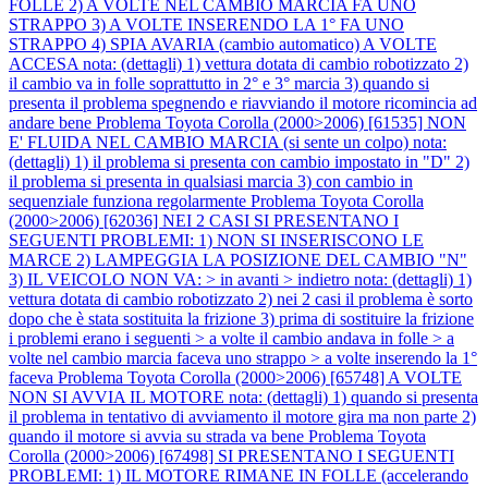
FOLLE 2) A VOLTE NEL CAMBIO MARCIA FA UNO
STRAPPO 3) A VOLTE INSERENDO LA 1° FA UNO
STRAPPO 4) SPIA AVARIA (cambio automatico) A VOLTE
ACCESA nota: (dettagli) 1) vettura dotata di cambio robotizzato 2)
il cambio va in folle soprattutto in 2° e 3° marcia 3) quando si
presenta il problema spegnendo e riavviando il motore ricomincia ad
andare bene
Problema Toyota Corolla (2000>2006) [61535] NON
E' FLUIDA NEL CAMBIO MARCIA (si sente un colpo) nota:
(dettagli) 1) il problema si presenta con cambio impostato in "D" 2)
il problema si presenta in qualsiasi marcia 3) con cambio in
sequenziale funziona regolarmente
Problema Toyota Corolla
(2000>2006) [62036] NEI 2 CASI SI PRESENTANO I
SEGUENTI PROBLEMI: 1) NON SI INSERISCONO LE
MARCE 2) LAMPEGGIA LA POSIZIONE DEL CAMBIO "N"
3) IL VEICOLO NON VA: > in avanti > indietro nota: (dettagli) 1)
vettura dotata di cambio robotizzato 2) nei 2 casi il problema è sorto
dopo che è stata sostituita la frizione 3) prima di sostituire la frizione
i problemi erano i seguenti > a volte il cambio andava in folle > a
volte nel cambio marcia faceva uno strappo > a volte inserendo la 1°
faceva
Problema Toyota Corolla (2000>2006) [65748] A VOLTE
NON SI AVVIA IL MOTORE nota: (dettagli) 1) quando si presenta
il problema in tentativo di avviamento il motore gira ma non parte 2)
quando il motore si avvia su strada va bene
Problema Toyota
Corolla (2000>2006) [67498] SI PRESENTANO I SEGUENTI
PROBLEMI: 1) IL MOTORE RIMANE IN FOLLE (accelerando