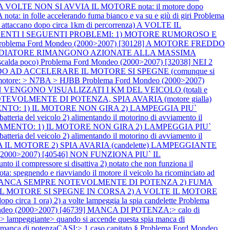
] A VOLTE NON SI AVVIA IL MOTORE nota: il motore dopo
folle accelerando fuma bianco e va su e giù di giri
Problema
no dopo circa 1km di percorrenza) A VOLTE IL
 PRESENTI I SEGUENTI PROBLEMI: 1) MOTORE RUMOROSO E
roblema Ford Mondeo (2000>2007) [30128] A MOTORE FREDDO
EL RADIATORE RIMANGONO AZIONATE ALLA MASSIMA
alda poco)
Problema Ford Mondeo (2000>2007) [32038] NEI 2
 AD ACCELERARE IL MOTORE SI SPEGNE (comunque si
igla motore: > N7BA > HJBB
Problema Ford Mondeo (2000>2007)
N VENGONO VISUALIZZATI I KM DEL VEICOLO (totali e
NOTEVOLMENTE DI POTENZA, SPIA AVARIA (motore gialla)
AMENTO: 1) IL MOTORE NON GIRA 2) LAMPEGGIA PIU`
teria del veicolo 2) alimentando il motorino di avviamento il
VVIAMENTO: 1) IL MOTORE NON GIRA 2) LAMPEGGIA PIU`
teria del veicolo 2) alimentando il motorino di avviamento il
IA IL MOTORE 2) SPIA AVARIA (candelette) LAMPEGGIANTE
 (2000>2007) [40546] NON FUNZIONA PIU` IL
nto il compressore si disattiva 2) notato che non funziona il
gnendo e riavviando il motore il veicolo ha ricominciato ad
: 1) MANCA SEMPRE NOTEVOLMENTE DI POTENZA 2) FUMA
TE IL MOTORE SI SPEGNE IN CORSA 2) A VOLTE IL MOTORE
po circa 1 ora) 2) a volte lampeggia la spia candelette
Problema
ndeo (2000>2007) [46739] MANCA DI POTENZA:> calo di
A:> lampeggiante> quando si accende questa spia manca di
te manca di potenzaCASI:> 1 caso capitato §
Problema Ford Mondeo