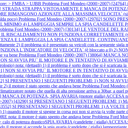
 motore: > FMBA > UJBB
Problema Ford Mondeo (2000>2007) [24764
SU STRADA STRAPPA VISTOSAMENTE E MANCA DI POTENZA nota: in 
RE RIMANGONO AZIONATE ALLA MASSIMA VELOCITA` (si attacca
a poco)
Problema Ford Mondeo (2000>2007) [29702] SONO
 AL MINIMO 4) LAMPEGGIA SEMPRE LA SPIA CANDELETTE
P
roblema Ford Mondeo (2000>2007) [30134] LE VENTOLE D
 A VOLTE IL RISCALDAMENTO NON FUNZIONA CORRETTAMENTE (sc
OTENZA E LAMPEGGIA LA SPIA CANDELETTE, CONTINUANDO
rfettamente 2) il problema si è presentato su veicoli con la seguente s
ZIONA L`INDICATORE DI VELOCITA` (è bloccato a 0) 2) NO
ue va bene
Problema Ford Mondeo (2000>2007) [38064] MANCA 
43] NON SI AVVIA PIU` IL MOTORE E IN TENTATIVO DI AVVI
ta: (dettagli) 1) il problema è sorto dopo che si è scaricata la bat
[39191] NON SI AVVIA PIU` IL MOTORE E IN TENTATIVO DI A
ta: (dettagli) 1) il problema è sorto dopo che si è scaricata la bat
39912] SI PRESENTANO I SEGUENTI PROBLEMI: 1) NON SI AVV
rte 2) il motore è stato spento che andava bene
Problema Ford Mondeo
tizzatore notato che quella di alta pressione arriva a 30bar, a quel pu
 MANCA DI POTENZA, SPIA AVARIA (motore gialla) ACCESA nota: spe
2000>2007) [43290] SI PRESENTANO I SEGUENTI PROBLEMI
7) [43552] SI PRESENTANO I SEGUENTI PROBLEMI: 1) A VOL
 quando il motore si spegne in corsa poi non si avvia (a volte parte do
ota: il motore è stato spento che andava bene
Problema Ford Mo
do > calo di potenza drasticoSPIA AVARIA (candelette / gialla) ACCES
 il motore si accende la spia avaria (candelette / gialla) lampeggian