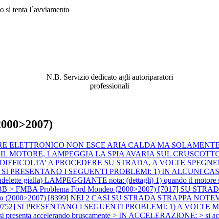
o si tenta l`avviamento
ABBIAMO LA SOLUZIONE AL
PROBLEMA!
N.B. Servizio dedicato agli autoriparatori
professionali
2000>2007)
ZZATORE ELETTRONICO NON ESCE ARIA CALDA MA SOLAMEN
O IL MOTORE, LAMPEGGIA LA SPIA AVARIA SUL CRUSCOTT
FFICOLTA' A PROCEDERE SU STRADA, A VOLTE SPEGNENDO I
6635] SI PRESENTANO I SEGUENTI PROBLEMI: 1) IN ALCUNI C
lla) LAMPEGGIANTE nota: (dettagli) 1) quando il motore si spegne
> HJBB > FMBA
Problema Ford Mondeo (2000>2007) [7017] SU 
eo (2000>2007) [8399] NEI 2 CASI SU STRADA STRAPPA NOTEVO
[9752] SI PRESENTANO I SEGUENTI PROBLEMI: 1) A VOLTE MANCA
resenta accelerando bruscamente > IN ACCELERAZIONE: > si accende l