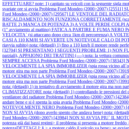
EFFETTUARE? note: 1) capitato su veicoli con la seguente sigla
svariate ore si avvia
Problema Ford Mondeo (2000>2007) [25511] 
Ford Mondeo (2000>2007) [29567] LE VENTOLE DEL RADIATO
RISCALDAMENTO NON FUNZIONA CORRETTAMENTE (scald
BATTE 2) MANCA DI POTENZA 3) A VOLTE PERDE COLPI
(1° avviamento al mattino) FATICA A PARTIRE E FUMA NERO
P
VELOCITA` (si attaccano dopo circa 1km di percorrenza)
CASI A 110 KM/H SI AVVERTE UN NOTEVOLE CALO DI P
riavvia subito) nota: (dettagli) 1) fino a 110 km/h il motore rende pe
[32704] SI PRESENTANO I SEGUENTI PROBLEMI: 1) NON FUN
parziali), APPAIONO DEI TRATTINI (----) nota: la vettura comunq
SEMPRE ACCESA
Problema Ford Mondeo (2000>2007) [383
VELOCEMENTE LA SPIA IMMOBILIZER (spia rossa vicino all`orologio) no
motore gira ma non parte
Problema Ford Mondeo (2000>2007) 
VELOCEMENTE LA SPIA IMMOBILIZER (spia rossa vicino all`orologio) no
motore gira ma non parte
Problema Ford Mondeo (2000>2007) [
nota: (dettagli) 1) in tentativo di avviamento il motore gira ma non pa
CLIMATIZZATORE nota: (dettagli) 1) controllando le pressioni del clima
ventilatore del radiatore
Problema Ford Mondeo (2000>2007) [42384]
andare bene e si è spenta la spia avaria
Problema Ford Mondeo (
NOTEVOLMENTE NERO
Problema Ford Mondeo (2000>200
NON SI AVVIA (dopo averlo spento che andava bene) nota: (dettagli) 1)
Ford Mondeo (2000>2007) [43984] NON SI AVVIA PIU` IL MOTORE n
potenza già dai bassi regimi> il problema si presenta a motore fred
potenzaDETTAGLI: § > a motore caldo il veicolo va bene> se avviando