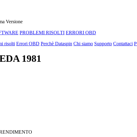
ma Versione
FTWARE
PROBLEMI RISOLTI
ERRORI OBD
i risolti
Errori OBD
Perchè Dataspin
Chi siamo
Supporto
Contattaci
P
HEDA 1981
E RENDIMENTO