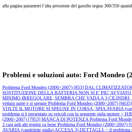
alla pagina parametri l`alta pressione del gasolio segna 300/350 quand
Problemi e soluzioni auto: Ford Mondeo (
Problema Ford Mondeo (2000>2007) [853] DAL CLIMATI
SOSTITUZIONE DELLA BATTERIA NON SI E' PIU' AVVIAT
MINIMO IRREGOLARE, SEMBRA CHE VADA A 3 CILINDRI, DI
vettura parte e si spegne
Problema Ford Mondeo (2000>2007) [
VOLTE IL MOTORE SI SPEGNE IN CORSA, SPIA AVARIA (candelette gia
problema si è presentato su veicoli con la seguente sigla motore 
(2000>2007) [7953] MANCA DI POTENZA
Problema Ford Mond
2 casi agli alti regimi va bene
Problema Ford Mondeo (2000>2007) 
AVARIA (candelette gialla) ACCESA 3) DETTAGLI: > il problema si p