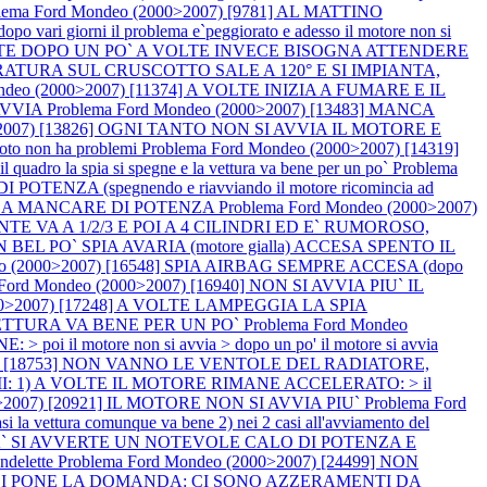
lema Ford Mondeo (2000>2007) [9781] AL MATTINO
ni il problema e`peggiorato e adesso il motore non si
RIPARTE DOPO UN PO` A VOLTE INVECE BISOGNA ATTENDERE
ERATURA SUL CRUSCOTTO SALE A 120° E SI IMPIANTA,
ondeo (2000>2007) [11374] A VOLTE INIZIA A FUMARE E IL
 AVVIA
Problema Ford Mondeo (2000>2007) [13483] MANCA
0>2007) [13826] OGNI TANTO NON SI AVVIA IL MOTORE E
oto non ha problemi
Problema Ford Mondeo (2000>2007) [14319]
 spia si spegne e la vettura va bene per un po`
Problema
TENZA (spegnendo e riavviando il motore ricomincia ad
IA A MANCARE DI POTENZA
Problema Ford Mondeo (2000>2007)
 VA A 1/2/3 E POI A 4 CILINDRI ED E` RUMOROSO,
N BEL PO` SPIA AVARIA (motore gialla) ACCESA SPENTO IL
eo (2000>2007) [16548] SPIA AIRBAG SEMPRE ACCESA (dopo
 Ford Mondeo (2000>2007) [16940] NON SI AVVIA PIU` IL
000>2007) [17248] A VOLTE LAMPEGGIA LA SPIA
ETTURA VA BENE PER UN PO`
Problema Ford Mondeo
l motore non si avvia > dopo un po' il motore si avvia
007) [18753] NON VANNO LE VENTOLE DEL RADIATORE,
EMI: 1) A VOLTE IL MOTORE RIMANE ACCELERATO: > il
0>2007) [20921] IL MOTORE NON SI AVVIA PIU`
Problema Ford
vettura comunque va bene 2) nei 2 casi all'avviamento del
CITA` SI AVVERTE UN NOTEVOLE CALO DI POTENZA E
ndelette
Problema Ford Mondeo (2000>2007) [24499] NON
 CI SI PONE LA DOMANDA: CI SONO AZZERAMENTI DA