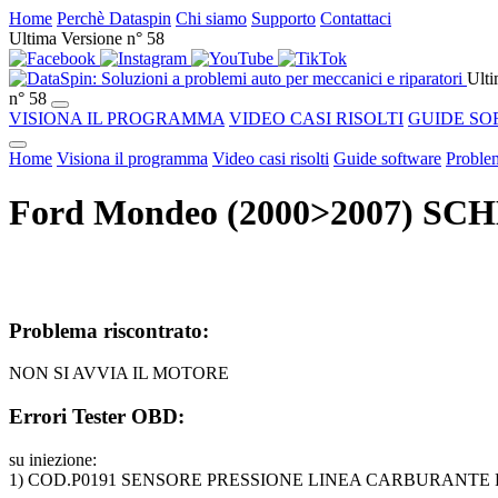
Home
Perchè Dataspin
Chi siamo
Supporto
Contattaci
Ultima Versione n° 58
Ulti
n° 58
VISIONA IL PROGRAMMA
VIDEO CASI RISOLTI
GUIDE SO
Home
Visiona il programma
Video casi risolti
Guide software
Problem
Ford Mondeo (2000>2007) SC
Problema riscontrato:
NON SI AVVIA IL MOTORE
Errori Tester OBD:
su iniezione:
1) COD.P0191 SENSORE PRESSIONE LINEA CARBURANT