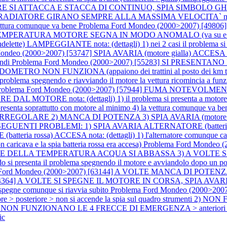
 SI ATTACCA E STACCA DI CONTINUO, SPIA SIMBOLO GHIACCIO
DIATORE GIRANO SEMPRE ALLA MASSIMA VELOCITA` nota: (dettagl
 vettura comunque va bene
Problema Ford Mondeo (2000>2007) [49
EMPERATURA MOTORE SEGNA IN MODO ANOMALO (va su e 
AMPEGGIANTE nota: (dettagli) 1) nei 2 casi il problema si present
ndeo (2000>2007) [53747] SPIA AVARIA (motore gialla) ACCESA nota:
ondi
Problema Ford Mondeo (2000>2007) [55283] SI PRESENT
O NON FUNZIONA (appaiono dei trattini al posto dei km totali e pa
l problema spegnendo e riavviando il motore la vettura ricomincia a fu
roblema Ford Mondeo (2000>2007) [57944] FUMA NOTEVOLMENTE 
TORE nota: (dettagli) 1) il problema si presenta a motore freddo
 presenta soprattutto con motore al minimo 4) la vettura comunque va b
REGOLARE 2) MANCA DI POTENZA 3) SPIA AVARIA (motore gi
O I SEGUENTI PROBLEMI: 1) SPIA AVARIA ALTERNATORE (batt
a rossa) ACCESA nota: (dettagli) 1) l'alternatore comunque carica 
n caricava e la spia batteria rossa era accesa)
Problema Ford Mondeo
ELLA TEMPERATURA ACQUA SI ABBASSA 3) A VOLTE SI SPEGNE
ando si presenta il problema spegnendo il motore e avviandolo dopo un p
Ford Mondeo (2000>2007) [63144] A VOLTE MANCA DI POTENZA, S
64364] A VOLTE SI SPEGNE IL MOTORE IN CORSA, SPIA AVARIA (ca
 spegne comunque si riavvia subito
Problema Ford Mondeo (2000>2
posteriore > non si accende la spia sul quadro strumenti 2
nti 3) NON FUNZIONANO LE 4 FRECCE DI EMERGENZA > anteriori (destra 
ic