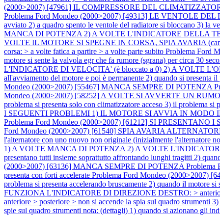
(2000>2007) [47961] IL COMPRESSORE DEL CLIMATIZZATORE
Problema Ford Mondeo (2000>2007) [49313] LE VENTOLE DEL RA
avviato 2) a quadro spento le ventole del radiatore si bloccano 3) la
MANCA DI POTENZA 2) A VOLTE L'INDICATORE DELLA T
VOLTE IL MOTORE SI SPEGNE IN CORSA, SPIA AVARIA (candelette) L
corsa: > a volte fatica a partire > a volte parte subito
Problema Ford Mo
motore si sente la valvola egr che fa rumore (sgrana) per circa 30 sec
L'INDICATORE DI VELOCITA' (è bloccato a 0) 2) A VOLTE L'ODOMETR
all'avviamento del motore e poi è permanente 2) quando si presenta i
Mondeo (2000>2007) [55467] MANCA SEMPRE DI POTENZA
P
Mondeo (2000>2007) [58252] A VOLTE SI AVVERTE UN RUMORE DAL MO
problema si presenta solo con climatizzatore acceso 3) il problema si
I SEGUENTI PROBLEMI 1) IL MOTORE SI AVVIA IN MODO IR
Problema Ford Mondeo (2000>2007) [61212] SI PRESENTAN
Ford Mondeo (2000>2007) [61540] SPIA AVARIA ALTERNATORE (batteri
l'alternatore con uno nuovo non originale (inizialmente l'alternatore no
1) A VOLTE MANCA DI POTENZA 2) A VOLTE L'INDICATORE D
presentano tutti insieme soprattutto affrontando lunghi tragitti 2) qu
(2000>2007) [63136] MANCA SEMPRE DI POTENZA
Problema 
presenta con forti accelerate
Problema Ford Mondeo (2000>2007) [
problema si presenta accelerando bruscamente 2) quando il motore si
FUNZIONA L'INDICATORE DI DIREZIONE DESTRO: > anteriore > 
anteriore > posteriore > non si accende la spia sul quadro strume
spie sul quadro strumenti nota: (dettagli) 1) quando si azionano gli ind