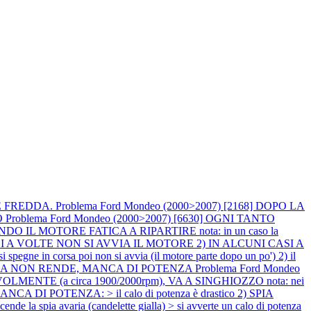
TE FREDDA.
Problema Ford Mondeo (2000>2007) [2168] DOPO LA
O
Problema Ford Mondeo (2000>2007) [6630] OGNI TANTO
L MOTORE FATICA A RIPARTIRE nota: in un caso la
ASI A VOLTE NON SI AVVIA IL MOTORE 2) IN ALCUNI CASI A
 in corsa poi non si avvia (il motore parte dopo un po') 2) il
STRADA NON RENDE, MANCA DI POTENZA
Problema Ford Mondeo
LMENTE (a circa 1900/2000rpm), VA A SINGHIOZZO nota: nei
 DI POTENZA: > il calo di potenza è drastico 2) SPIA
a spia avaria (candelette gialla) > si avverte un calo di potenza