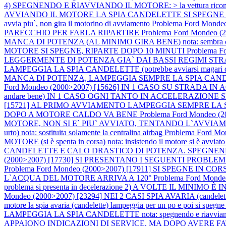
4) SPEGNENDO E RIAVVIANDO IL MOTORE: > la vettura ricomincia a
AVVIANDO IL MOTORE LA SPIA CANDELETTE SI SPEGNE MA DOPO
avvia piu`, non gira il motorino di avviamento
Problema Ford Mon
PARECCHIO PER FARLA RIPARTIRE
Problema Ford Monde
MANCA DI POTENZA (AL MINIMO GIRA BENE) nota: sembra comunq
MOTORE SI SPEGNE, RIPARTE DOPO 10 MINUTI
Problema 
LEGGERMENTE DI POTENZA GIA` DAI BASSI REGIMI STRA
LAMPEGGIA LA SPIA CANDELETTE (potrebbe avviarsi magari dopo 1 o
MANCA DI POTENZA, LAMPEGGIA SEMPRE LA SPIA CANDELETTE, M
Ford Mondeo (2000>2007) [15626] IN 1 CASO SU STRADA IN AC
andare bene) IN 1 CASO OGNI TANTO IN ACCELERAZIO
[15721] AL PRIMO AVVIAMENTO LAMPEGGIA SEMPRE LA SP
DOPO A MOTORE CALDO VA BENE
Problema Ford Mondeo 
MOTORE, NON SI E` PIU` AVVIATO, TENTANDO L`AVV
urto) nota: sostituita solamente la centralina airbag
Problema Ford M
MOTORE (si è spenta in corsa) nota: insistendo il motore si è avviato
CANDELETTE E CALO DRASTICO DI POTENZA. SPEGNENDO
(2000>2007) [17730] SI PRESENTANO I SEGUENTI PROBLEMI: 1) 
Problema Ford Mondeo (2000>2007) [17911] SI SPEGNE IN 
L`ACQUA DEL MOTORE ARRIVA A 120°
Problema Ford Mon
problema si presenta in decelerazione 2) A VOLTE IL MINIMO È 
Mondeo (2000>2007) [23294] NEI 2 CASI SPIA AVARIA (candelette)
motore la spia avaria (candelette) lampeggia per un po e poi si spegn
LAMPEGGIA LA SPIA CANDELETTE nota: spegnendo e riavviando il mo
APPAIONO INDICAZIONI DI SERVICE, MA DOPO AVERE FATT