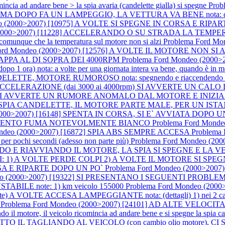
d andare bene > la spia avaria (candelette gialla) si spegne
Prob
 FA UN LAMPEGGIO, LA VETTURA VA BENE nota: dopo vari gior
deo (2000>2007) [10975] A VOLTE SI SPEGNE IN CORSA E 
o (2000>2007) [11228] ACCELERANDO O SU STRADA LA TEMP
ue che la temperatura sul motore non si alzi
Problema Ford M
Ford Mondeo (2000>2007) [12576] A VOLTE IL MOTORE NON SI
PPA AL DI SOPRA DEI 4000RPM
Problema Ford Mondeo (200
ra) nota: a volte per una giornata intera va bene, quando è in m
OTORE RUMOROSO nota: spegnendo e riaccendendo il quadro la
CELERAZIONE (dai 3000 ai 4000rpm) SI AVVERTE UN CALO DI PO
NE SI AVVERTE UN RUMORE ANOMALO DAL MOTORE E INIZ
IA CANDELETTE, IL MOTORE PARTE MALE, PER UN ISTANTE
(2000>2007) [16148] SPENTA IN CORSA, SI E` AVVIATA DOPO U
IAMENTO FUMA NOTEVOLMENTE BIANCO
Problema Ford Mond
ondeo (2000>2007) [16872] SPIA ABS SEMPRE ACCESA
Problema
 per pochi secondi (adesso non parte più)
Problema Ford Mondeo (2
 E RIAVVIANDO IL MOTORE, LA SPIA SI SPEGNE E LA V
A VOLTE PERDE COLPI 2) A VOLTE IL MOTORE SI SPEGNE: > poi i
CORSA E RIPARTE DOPO UN PO`
Problema Ford Mondeo (2000>2
deo (2000>2007) [19322] SI PRESENTANO I SEGUENTI PROBL
INSTABILE note: 1) km veicolo 155000
Problema Ford Mondeo (200
 A VOLTE ACCESA LAMPEGGIANTE nota: (dettagli) 1) nei 2 casi la 
e
Problema Ford Mondeo (2000>2007) [24101] AD ALTE VELO
tore, il veicolo ricomincia ad andare bene e si spegne la spia ca
O IL TAGLIANDO AL VEICOLO (con cambio olio motore),