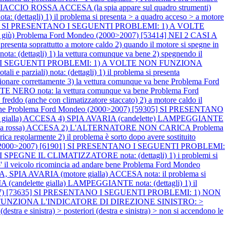
 ROSSA ACCESA (la spia appare sul quadro strumenti)
i) 1) il problema si presenta > a quadro acceso > a motore
806] SI PRESENTANO I SEGUENTI PROBLEMI: 1) A VOLTE
giù)
Problema Ford Mondeo (2000>2007) [53414] NEI 2 CASI A
a soprattutto a motore caldo 2) quando il motore si spegne in
 (dettagli) 1) la vettura comunque va bene 2) spegnendo il
ANO I SEGUENTI PROBLEMI: 1) A VOLTE NON FUNZIONA
rziali) nota: (dettagli) 1) il problema si presenta
nzionare correttamente 3) la vettura comunque va bene
Problema Ford
NERO nota: la vettura comunque va bene
Problema Ford
 (anche con climatizzatore staccato) 2) a motore caldo il
ene
Problema Ford Mondeo (2000>2007) [59305] SI PRESENTANO
alla) ACCESA 4) SPIA AVARIA (candelette) LAMPEGGIANTE
eria rossa) ACCESA 2) L'ALTERNATORE NON CARICA
Problema
regolarmente 2) il problema è sorto dopo avere sostituito
 (2000>2007) [61901] SI PRESENTANO I SEGUENTI PROBLEMI:
 IL CLIMATIZZATORE nota: (dettagli) 1) i problemi si
o' il veicolo ricomincia ad andare bene
Problema Ford Mondeo
PIA AVARIA (motore gialla) ACCESA nota: il problema si
ndelette gialla) LAMPEGGIANTE nota: (dettagli) 1) il
007) [73635] SI PRESENTANO I SEGUENTI PROBLEMI: 1) NON
) NON FUNZIONA L'INDICATORE DI DIREZIONE SINISTRO: >
e sinistra) > posteriori (destra e sinistra) > non si accendono le