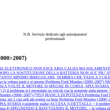
ABBIAMO LA SOLUZIONE AL
PROBLEMA!
N.B. Servizio dedicato agli autoriparatori
professionali
2000>2007)
ZZATORE ELETTRONICO NON ESCE ARIA CALDA MA SOLAMEN
168] DOPO LA SOSTITUZIONE DELLA BATTERIA NON SI E' PI
 OGNI TANTO MINIMO IRREGOLARE, SEMBRA CHE VADA A 3 CI
vettura parte e si spegne
Problema Ford Mondeo (2000>2007)
 VOLTE IL MOTORE SI SPEGNE IN CORSA, SPIA AVARIA (candele
o') 2) il problema si è presentato su veicoli con la seguente sigla mo
 Mondeo (2000>2007) [7953] MANCA DI POTENZA
Problema For
ei 2 casi agli alti regimi va bene
Problema Ford Mondeo (2000
PIA AVARIA (candelette gialla) ACCESA 3) DETTAGLI: > il proble
 di potenza 4) SPEGNENDO E RIAVVIANDO IL MOTORE: > la vettura ricomi