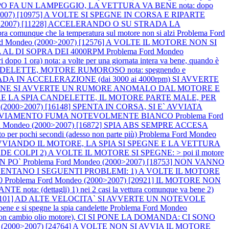
PO FA UN LAMPEGGIO, LA VETTURA VA BENE nota: dopo
>2007) [10975] A VOLTE SI SPEGNE IN CORSA E RIPARTE
00>2007) [11228] ACCELERANDO O SU STRADA LA
ue che la temperatura sul motore non si alzi
Problema Ford
rd Mondeo (2000>2007) [12576] A VOLTE IL MOTORE NON SI
A AL DI SOPRA DEI 4000RPM
Problema Ford Mondeo
a) nota: a volte per una giornata intera va bene, quando è
NDELETTE, MOTORE RUMOROSO nota: spegnendo e
TRADA IN ACCELERAZIONE (dai 3000 ai 4000rpm) SI AVVERTE
ELERAZIONE SI AVVERTE UN RUMORE ANOMALO DAL MOTORE E
MPRE LA SPIA CANDELETTE, IL MOTORE PARTE MALE, PER
o (2000>2007) [16148] SPENTA IN CORSA, SI E` AVVIATA
O L`AVVIAMENTO FUMA NOTEVOLMENTE BIANCO
Problema Ford
rd Mondeo (2000>2007) [16872] SPIA ABS SEMPRE ACCESA
 per pochi secondi (adesso non parte più)
Problema Ford Mondeo
VVIANDO IL MOTORE, LA SPIA SI SPEGNE E LA VETTURA
DE COLPI 2) A VOLTE IL MOTORE SI SPEGNE: > poi il motore
UN PO`
Problema Ford Mondeo (2000>2007) [18753] NON VANNO
 PRESENTANO I SEGUENTI PROBLEMI: 1) A VOLTE IL MOTORE
00
Problema Ford Mondeo (2000>2007) [20921] IL MOTORE NON
a: (dettagli) 1) nei 2 casi la vettura comunque va bene 2)
 [24101] AD ALTE VELOCITA` SI AVVERTE UN NOTEVOLE
 e si spegne la spia candelette
Problema Ford Mondeo
cambio olio motore), CI SI PONE LA DOMANDA: CI SONO
o (2000>2007) [24764] A VOLTE NON SI AVVIA IL MOTORE