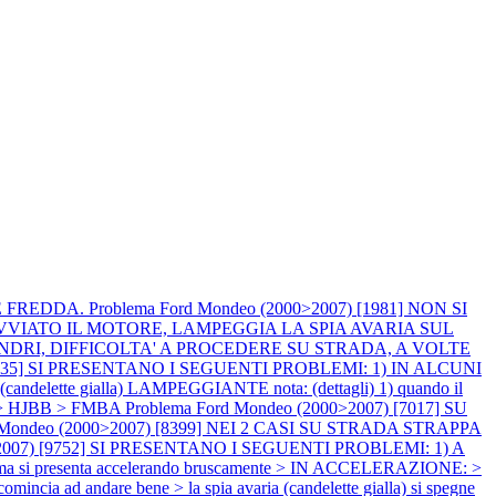
TE FREDDA.
Problema Ford Mondeo (2000>2007) [1981] NON SI
U' AVVIATO IL MOTORE, LAMPEGGIA LA SPIA AVARIA SUL
LINDRI, DIFFICOLTA' A PROCEDERE SU STRADA, A VOLTE
 [6635] SI PRESENTANO I SEGUENTI PROBLEMI: 1) IN ALCUNI
tte gialla) LAMPEGGIANTE nota: (dettagli) 1) quando il
tore > HJBB > FMBA
Problema Ford Mondeo (2000>2007) [7017] SU
d Mondeo (2000>2007) [8399] NEI 2 CASI SU STRADA STRAPPA
>2007) [9752] SI PRESENTANO I SEGUENTI PROBLEMI: 1) A
ma si presenta accelerando bruscamente > IN ACCELERAZIONE: >
ncia ad andare bene > la spia avaria (candelette gialla) si spegne