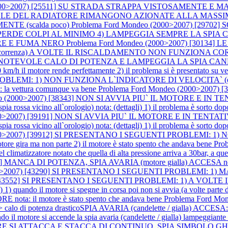
000>2007) [25511] SU STRADA STRAPPA VISTOSAMENTE E MANCA D
NTOLE DEL RADIATORE RIMANGONO AZIONATE ALLA MASSIMA VELOC
TE (scalda poco)
Problema Ford Mondeo (2000>2007) [297
PERDE COLPI AL MINIMO 4) LAMPEGGIA SEMPRE LA SPIA
TIRE E FUMA NERO
Problema Ford Mondeo (2000>2007) [301
i percorrenza) A VOLTE IL RISCALDAMENTO NON FUNZIONA CO
RTE UN NOTEVOLE CALO DI POTENZA E LAMPEGGIA LA SPI
0 km/h il motore rende perfettamente 2) il problema si è presentato su
PROBLEMI: 1) NON FUNZIONA L`INDICATORE DI VELOCITA` (è
 la vettura comunque va bene
Problema Ford Mondeo (2000>200
eo (2000>2007) [38343] NON SI AVVIA PIU` IL MOTORE E I
 all`orologio) nota: (dettagli) 1) il problema è sorto dopo che si
000>2007) [39191] NON SI AVVIA PIU` IL MOTORE E IN TENT
 all`orologio) nota: (dettagli) 1) il problema è sorto dopo che si
000>2007) [39912] SI PRESENTANO I SEGUENTI PROBLEMI: 1) N
re gira ma non parte 2) il motore è stato spento che andava bene
Pro
imatizzatore notato che quella di alta pressione arriva a 30bar, a quel
 MANCA DI POTENZA, SPIA AVARIA (motore gialla) ACCESA nota: spe
2000>2007) [43290] SI PRESENTANO I SEGUENTI PROBLEMI
7) [43552] SI PRESENTANO I SEGUENTI PROBLEMI: 1) A VOL
 quando il motore si spegne in corsa poi non si avvia (a volte parte do
ota: il motore è stato spento che andava bene
Problema Ford Mo
do > calo di potenza drasticoSPIA AVARIA (candelette / gialla) ACCES
 il motore si accende la spia avaria (candelette / gialla) lampeggian
 SI ATTACCA E STACCA DI CONTINUO, SPIA SIMBOLO GHIACCIO