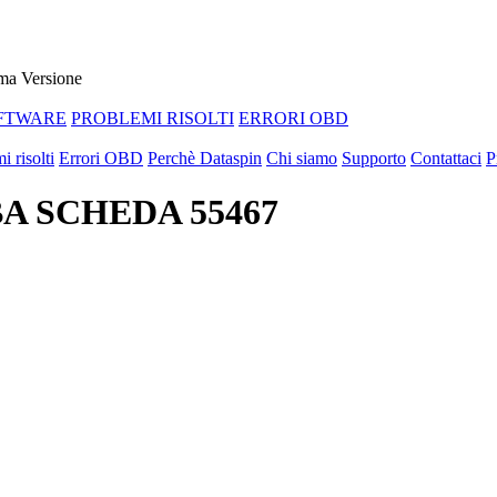
ma Versione
FTWARE
PROBLEMI RISOLTI
ERRORI OBD
i risolti
Errori OBD
Perchè Dataspin
Chi siamo
Supporto
Contattaci
P
BA SCHEDA 55467