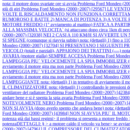
nota: il motore dopo svariate ore si avvia
Problema Ford Mondeo (2
giù di giri
Problema Ford Mondeo (2000>2007) [29567] LE VE
VOLTE IL RISCALDAMENTO NON FUNZIONA CORRETTAMEN
RUMOROSO E BATTE 2) MANCA DI POTENZA 3) A VOLTE 
MOTORE FREDDO (1° avviamento al mattino) FATICA A PAR
ALLA MASSIMA VELOCITA` (si attaccano dopo circa 1km d
(2000>2007) [32038] NEI 2 CASI A 110 KM/H SI AVVE
SI SPEGNE (comunque si riavvia subito) nota: (dettagli) 1) fino a 11
Mondeo (2000>2007) [32704] SI PRESENTANO I SEGUENTI 
VEICOLO (totali e parziali), APPAIONO DEI TRATTINI (----) nota:
AVARIA (motore gialla) SEMPRE ACCESA
Problema Ford Mond
LAMPEGGIA PIU` VELOCEMENTE LA SPIA IMMOBILIZER (spia rossa vicino
avviamento il motore gira ma non parte
Problema Ford Mondeo (2
LAMPEGGIA PIU` VELOCEMENTE LA SPIA IMMOBILIZER (spia rossa vicino
avviamento il motore gira ma non parte
Problema Ford Mondeo (2
LAMPEGGIANTE nota: (dettagli) 1) in tentativo di avviamento il moto
IL CLIMATIZZATORE nota: (dettagli) 1) controllando le pressioni del cl
ventilatore del radiatore
Problema Ford Mondeo (2000>2007) [42384]
andare bene e si è spenta la spia avaria
Problema Ford Mondeo (
NOTEVOLMENTE NERO
Problema Ford Mondeo (2000>200
NON SI AVVIA (dopo averlo spento che andava bene) nota: (dettagli) 1)
Ford Mondeo (2000>2007) [43984] NON SI AVVIA PIU` IL MOTORE n
potenza già dai bassi regimi> il problema si presenta a motore fred
potenzaDETTAGLI: § > a motore caldo il veicolo va bene> se avviando
(2000>2007) [47961] IL COMPRESSORE DEL CLIMATIZZATORE