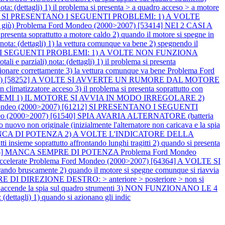
i) 1) il problema si presenta > a quadro acceso > a motore
806] SI PRESENTANO I SEGUENTI PROBLEMI: 1) A VOLTE
giù)
Problema Ford Mondeo (2000>2007) [53414] NEI 2 CASI A
a soprattutto a motore caldo 2) quando il motore si spegne in
 (dettagli) 1) la vettura comunque va bene 2) spegnendo il
ANO I SEGUENTI PROBLEMI: 1) A VOLTE NON FUNZIONA
rziali) nota: (dettagli) 1) il problema si presenta
nzionare correttamente 3) la vettura comunque va bene
Problema Ford
2007) [58252] A VOLTE SI AVVERTE UN RUMORE DAL MOTORE
n climatizzatore acceso 3) il problema si presenta soprattutto con
OBLEMI 1) IL MOTORE SI AVVIA IN MODO IRREGOLARE 2)
ondeo (2000>2007) [61212] SI PRESENTANO I SEGUENTI
eo (2000>2007) [61540] SPIA AVARIA ALTERNATORE (batteria
 nuovo non originale (inizialmente l'alternatore non caricava e la spia
 MANCA DI POTENZA 2) A VOLTE L'INDICATORE DELLA
e soprattutto affrontando lunghi tragitti 2) quando si presenta
63136] MANCA SEMPRE DI POTENZA
Problema Ford Mondeo
ccelerate
Problema Ford Mondeo (2000>2007) [64364] A VOLTE SI
o bruscamente 2) quando il motore si spegne comunque si riavvia
 DIREZIONE DESTRO: > anteriore > posteriore > non si
 accende la spia sul quadro strumenti 3) NON FUNZIONANO LE 4
dettagli) 1) quando si azionano gli indic