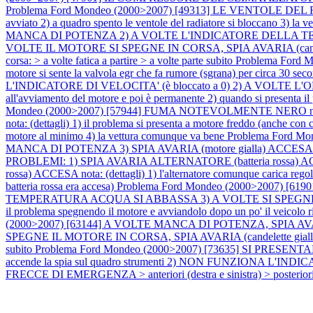
Problema Ford Mondeo (2000>2007) [49313] LE VENTOLE DEL RA
avviato 2) a quadro spento le ventole del radiatore si bloccano 3) la
MANCA DI POTENZA 2) A VOLTE L'INDICATORE DELLA T
VOLTE IL MOTORE SI SPEGNE IN CORSA, SPIA AVARIA (candelette) L
corsa: > a volte fatica a partire > a volte parte subito
Problema Ford Mo
motore si sente la valvola egr che fa rumore (sgrana) per circa 30 sec
L'INDICATORE DI VELOCITA' (è bloccato a 0) 2) A VOLTE L'ODOMETR
all'avviamento del motore e poi è permanente 2) quando si presenta i
Mondeo (2000>2007) [57944] FUMA NOTEVOLMENTE NERO nota:
nota: (dettagli) 1) il problema si presenta a motore freddo (anche con 
motore al minimo 4) la vettura comunque va bene
Problema Ford 
MANCA DI POTENZA 3) SPIA AVARIA (motore gialla) ACCESA
PROBLEMI: 1) SPIA AVARIA ALTERNATORE (batteria ross
rossa) ACCESA nota: (dettagli) 1) l'alternatore comunque carica regolar
batteria rossa era accesa)
Problema Ford Mondeo (2000>2007) 
TEMPERATURA ACQUA SI ABBASSA 3) A VOLTE SI SPEGNE IL CLIMATIZZ
il problema spegnendo il motore e avviandolo dopo un po' il veicolo
(2000>2007) [63144] A VOLTE MANCA DI POTENZA, SPIA AVARIA (m
SPEGNE IL MOTORE IN CORSA, SPIA AVARIA (candelette gialla) LAM
subito
Problema Ford Mondeo (2000>2007) [73635] SI PRESEN
accende la spia sul quadro strumenti 2) NON FUNZIONA L'INDIC
FRECCE DI EMERGENZA > anteriori (destra e sinistra) > posteriori (des