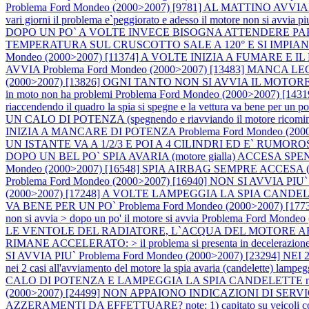
Problema Ford Mondeo (2000>2007) [9781] AL MATTINO 
vari giorni il problema e`peggiorato e adesso il motore non si avvia p
DOPO UN PO` A VOLTE INVECE BISOGNA ATTENDERE PA
TEMPERATURA SUL CRUSCOTTO SALE A 120° E SI IMPIANTA, MA
Mondeo (2000>2007) [11374] A VOLTE INIZIA A FUMARE E
AVVIA
Problema Ford Mondeo (2000>2007) [13483] MANC
(2000>2007) [13826] OGNI TANTO NON SI AVVIA IL MOTORE E LAM
in moto non ha problemi
Problema Ford Mondeo (2000>2007) 
riaccendendo il quadro la spia si spegne e la vettura va bene per un p
UN CALO DI POTENZA (spegnendo e riavviando il motore 
INIZIA A MANCARE DI POTENZA
Problema Ford Mondeo 
UN ISTANTE VA A 1/2/3 E POI A 4 CILINDRI ED E` RUM
DOPO UN BEL PO` SPIA AVARIA (motore gialla) ACCES
Mondeo (2000>2007) [16548] SPIA AIRBAG SEMPRE ACCESA (dopo ur
Problema Ford Mondeo (2000>2007) [16940] NON SI AVVIA PIU` IL MOT
(2000>2007) [17248] A VOLTE LAMPEGGIA LA SPIA CAN
VA BENE PER UN PO`
Problema Ford Mondeo (2000>2007) [
non si avvia > dopo un po' il motore si avvia
Problema Ford Monde
LE VENTOLE DEL RADIATORE, L`ACQUA DEL MOTORE AR
RIMANE ACCELERATO: > il problema si presenta in decelerazio
SI AVVIA PIU`
Problema Ford Mondeo (2000>2007) [23294] NEI 2
nei 2 casi all'avviamento del motore la spia avaria (candelette) lampe
CALO DI POTENZA E LAMPEGGIA LA SPIA CANDELETTE nota: spegnend
(2000>2007) [24499] NON APPAIONO INDICAZIONI DI SERV
AZZERAMENTI DA EFFETTUARE? note: 1) capitato su veicoli con