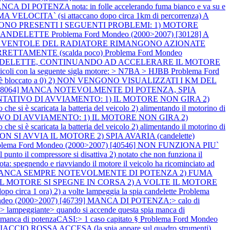
I POTENZA nota: in folle accelerando fuma bianco e va su e
ITA` (si attaccano dopo circa 1km di percorrenza) A
02] SONO PRESENTI I SEGUENTI PROBLEMI: 1) MOTORE
 CANDELETTE
Problema Ford Mondeo (2000>2007) [30128] A
34] LE VENTOLE DEL RADIATORE RIMANGONO AZIONATE
RRETTAMENTE (scalda poco)
Problema Ford Mondeo
A CANDELETTE, CONTINUANDO AD ACCELERARE IL MOTORE
 veicoli con la seguente sigla motore: > N7BA > HJBB
Problema Ford
 bloccato a 0) 2) NON VENGONO VISUALIZZATI I KM DEL
7) [38064] MANCA NOTEVOLMENTE DI POTENZA, SPIA
N TENTATIVO DI AVVIAMENTO: 1) IL MOTORE NON GIRA 2)
 è scaricata la batteria del veicolo 2) alimentando il motorino di
ATIVO DI AVVIAMENTO: 1) IL MOTORE NON GIRA 2)
 è scaricata la batteria del veicolo 2) alimentando il motorino di
ON SI AVVIA IL MOTORE 2) SPIA AVARIA (candelette)
blema Ford Mondeo (2000>2007) [40546] NON FUNZIONA PIU`
 punto il compressore si disattiva 2) notato che non funziona il
gnendo e riavviando il motore il veicolo ha ricominciato ad
: 1) MANCA SEMPRE NOTEVOLMENTE DI POTENZA 2) FUMA
TE IL MOTORE SI SPEGNE IN CORSA 2) A VOLTE IL MOTORE
po circa 1 ora) 2) a volte lampeggia la spia candelette
Problema
ndeo (2000>2007) [46739] MANCA DI POTENZA:> calo di
A:> lampeggiante> quando si accende questa spia manca di
te manca di potenzaCASI:> 1 caso capitato §
Problema Ford Mondeo
 ROSSA ACCESA (la spia appare sul quadro strumenti)