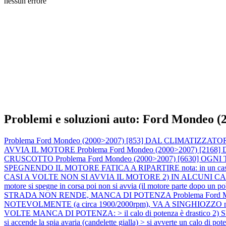
nessun errore
Problemi e soluzioni auto: Ford Mondeo (
Problema Ford Mondeo (2000>2007) [853] DAL CLIMATI
AVVIA IL MOTORE
Problema Ford Mondeo (2000>2007) [2
CRUSCOTTO
Problema Ford Mondeo (2000>2007) [6630]
SPEGNENDO IL MOTORE FATICA A RIPARTIRE nota: in un caso la 
CASI A VOLTE NON SI AVVIA IL MOTORE 2) IN ALCUNI CASI A
motore si spegne in corsa poi non si avvia (il motore parte dopo un p
STRADA NON RENDE, MANCA DI POTENZA
Problema Ford
NOTEVOLMENTE (a circa 1900/2000rpm), VA A SINGHIOZZO nota: n
VOLTE MANCA DI POTENZA: > il calo di potenza è drastico 2) S
si accende la spia avaria (candelette gialla) > si avverte un calo