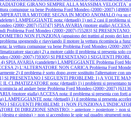
DIATORE GIRANO SEMPRE ALLA MASSIMA VELOCITA` nota: (dettagl
 vettura comunque va bene
Problema Ford Mondeo (2000>2007) [49
EMPERATURA MOTORE SEGNA IN MODO ANOMALO (va su e 
AMPEGGIANTE nota: (dettagli) 1) nei 2 casi il problema si present
ndeo (2000>2007) [53747] SPIA AVARIA (motore gialla) ACCESA nota:
ondi
Problema Ford Mondeo (2000>2007) [55283] SI PRESENT
O NON FUNZIONA (appaiono dei trattini al posto dei km totali e pa
l problema spegnendo e riavviando il motore la vettura ricomincia a fu
 la vettura comunque va bene
Problema Ford Mondeo (2000>
climatizzatore staccato) 2) a motore caldo il problema si presenta solo co
Mondeo (2000>2007) [59305] SI PRESENTANO I SEGUENTI PR
 4) SPIA AVARIA (candelette) LAMPEGGIANTE
Problema Ford M
a) ACCESA 2) L'ALTERNATORE NON CARICA
Problema Ford Mond
mente 2) il problema è sorto dopo avere sostituito l'alternatore con uno
[61901] SI PRESENTANO I SEGUENTI PROBLEMI: 1) A VOLTE
ATORE nota: (dettagli) 1) i problemi si presentano tutti insiem
 ricomincia ad andare bene
Problema Ford Mondeo (2000>2007) [
otore gialla) ACCESA nota: il problema si presenta con forti a
PEGGIANTE nota: (dettagli) 1) il problema si presenta accelerand
TANO I SEGUENTI PROBLEMI: 1) NON FUNZIONA L'INDICATORE DI
ATORE DI DIREZIONE SINISTRO: > anteriore > posteriore > non si
tra e sinistra) > non si accendono le spie sul quadro strumenti nota: (