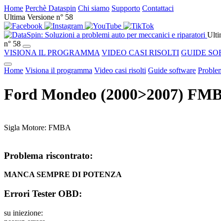
Home
Perchè Dataspin
Chi siamo
Supporto
Contattaci
Ultima Versione n° 58
Ulti
n° 58
VISIONA IL PROGRAMMA
VIDEO CASI RISOLTI
GUIDE SO
Home
Visiona il programma
Video casi risolti
Guide software
Problem
Ford Mondeo (2000>2007) FM
Sigla Motore: FMBA
Problema riscontrato:
MANCA SEMPRE DI POTENZA
Errori Tester OBD:
su iniezione: