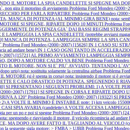
AVVIANDO IL MOTORE LA SPIA CANDELETTE SI SPEGNE MA DO
iu`, non gira il motorino di avviamento
Problema Ford Mondeo (2000
RECCHIO PER FARLA RIPARTIRE
Problema Ford Mondeo (20
NCA DI POTENZA (AL MINIMO GIRA BENE) nota: sembra comunq
 IL MOTORE SI SPEGNE, RIPARTE DOPO 10 MINUTI
Problema Fo
A LEGGERMENTE DI POTENZA GIA` DAI BASSI REGIMI STRAPP
PEGGIA LA SPIA CANDELETTE (potrebbe avviarsi magari dopo 1 or
[14319] MANCA DI POTENZA, LAMPEGGIA SEMPRE LA SPIA CA
o`
Problema Ford Mondeo (2000>2007) [15626] IN 1 CASO SU S
ricomincia ad andare bene) IN 1 CASO OGNI TANTO IN ACC
(2000>2007) [15721] AL PRIMO AVVIAMENTO LAMPEGGIA SE
OROSO, DOPO A MOTORE CALDO VA BENE
Problema Ford Monde
A SPENTO IL MOTORE, NON SI E` PIU` AVVIATO, TENTAND
to) nota: sostituita solamente la centralina airbag
Problema Fo
ORE (si è spenta in corsa) nota: insistendo il motore si è avviato
DELETTE E CALO DRASTICO DI POTENZA. SPEGNENDO E RIA
17730] SI PRESENTANO I SEGUENTI PROBLEMI: 1) A VOLTE PER
o (2000>2007) [17911] SI SPEGNE IN CORSA E RIPARTE DOPO 
RIVA A 120°
Problema Ford Mondeo (2000>2007) [19322] SI
ne 2) A VOLTE IL MINIMO È INSTABILE note: 1) km veicolo 1550
 CASI SPIA AVARIA (candelette) A VOLTE ACCESA LAMPEGGIANTE not
ggia per un po e poi si spegne
Problema Ford Mondeo (2000>2007)
o e riavviando il motore, il veicolo ricomincia ad andare bene
ICE, MA DOPO AVERE FATTO IL TAGLIANDO AL VEICOLO (con 
 la seguente sigla motore: > FMBA > UJBB
Problema Ford Monde