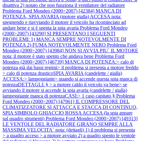
disattiva 2) notato che non funziona il ventilatore del radiatore
Problema Ford Mondeo (2000>2007) [42384] MANCA DI
POTENZA, SPIA AVARIA (motore gialla) ACCESA nota:
spegnendo e riavviando il motore il veicolo ha ricominciato ad
andare bene e si è spenta la spia avaria
Problema Ford Mondeo
(2000>2007) [43290] SI PRESENTANO I SEGUENTI
PROBLEMI: 1) MANCA SEMPRE NOTEVOLMENTE DI
POTENZA 2) FUMA NOTEVOLMENTE NERO
Problema Ford
Mondeo (2000>2007) [43984] NON SI AVVIA PIU` IL MOTORE
nota: il motore è stato spento che andava bene
Problema Ford
Mondeo (2000>2007) [46739] MANCA DI POTENZA:> calo di
potenza già dai bassi regimi> il problema si presenta a motore freddo
> calo di potenza drasticoSPIA AVARIA (candelette / gialla)
ACCESA:> lampeggiante> quando si accende questa spia manca di
potenzaDETTAGLI: § > a motore caldo il veicolo va bene> se
avviando il motore si accende la spia avaria (candelette / gialla)
lampeggiante manca di potenzaCASI:> 1 caso capitato §
Problema
Ford Mondeo (2000>2007) [47961] IL COMPRESSORE DEL
CLIMATIZZATORE SI ATTACCA E STACCA DI CONTINUO,
SPIA SIMBOLO GHIACCIO ROSSA ACCESA (la spia appare
sul quadro strumenti)
Problema Ford Mondeo (2000>2007) [49313]
LE VENTOLE DEL RADIATORE GIRANO SEMPRE ALLA
MASSIMA VELOCITA` nota: (dettagli) 1) il problema si presenta
> a quadro acceso > a motore avviato 2) a quadro spento le ventole