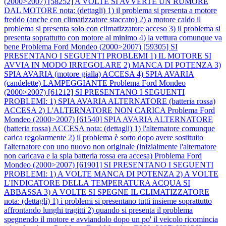
(2000>2007) [58252] A VOLTE SI AVVERTE UN RUMORE
DAL MOTORE nota: (dettagli) 1) il problema si presenta a motore
freddo (anche con climatizzatore staccato) 2) a motore caldo il
problema si presenta solo con climatizzatore acceso 3) il problema si
presenta soprattutto con motore al minimo 4) la vettura comunque va
bene
Problema Ford Mondeo (2000>2007) [59305] SI
PRESENTANO I SEGUENTI PROBLEMI 1) IL MOTORE SI
AVVIA IN MODO IRREGOLARE 2) MANCA DI POTENZA 3)
SPIA AVARIA (motore gialla) ACCESA 4) SPIA AVARIA
(candelette) LAMPEGGIANTE
Problema Ford Mondeo
(2000>2007) [61212] SI PRESENTANO I SEGUENTI
PROBLEMI: 1) SPIA AVARIA ALTERNATORE (batteria rossa)
ACCESA 2) L'ALTERNATORE NON CARICA
Problema Ford
Mondeo (2000>2007) [61540] SPIA AVARIA ALTERNATORE
(batteria rossa) ACCESA nota: (dettagli) 1) l'alternatore comunque
carica regolarmente 2) il problema è sorto dopo avere sostituito
l'alternatore con uno nuovo non originale (inizialmente l'alternatore
non caricava e la spia batteria rossa era accesa)
Problema Ford
Mondeo (2000>2007) [61901] SI PRESENTANO I SEGUENTI
PROBLEMI: 1) A VOLTE MANCA DI POTENZA 2) A VOLTE
L'INDICATORE DELLA TEMPERATURA ACQUA SI
ABBASSA 3) A VOLTE SI SPEGNE IL CLIMATIZZATORE
nota: (dettagli) 1) i problemi si presentano tutti insieme soprattutto
affrontando lunghi tragitti 2) quando si presenta il problema
spegnendo il motore e avviandolo dopo un po' il veicolo ricomincia