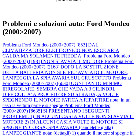
Problemi e soluzioni auto: Ford Mondeo
(2000>2007)
Problema Ford Mondeo (2000>2007) [853] DAL
CLIMATIZZATORE ELETTRONICO NON ESCE ARIA
CALDA MA SOLAMENTE FREDDA.
Problema Ford Mondeo
(2000>2007) [1981] NON SI AVVIA IL MOTORE
Problema Ford
Mondeo (2000>2007) [2168] DOPO LA SOSTITUZIONE
DELLA BATTERIA NON SI E' PIU' AVVIATO IL MOTORE,
LAMPEGGIA LA SPIA AVARIA SUL CRUSCOTTO
Problema
Ford Mondeo (2000>2007) [6630] OGNI TANTO MINIMO
IRREGOLARE, SEMBRA CHE VADA A 3 CILINDRI,
DIFFICOLTA' A PROCEDERE SU STRADA, A VOLTE
SPEGNENDO IL MOTORE FATICA A RIPARTIRE nota: in un
caso la vettura parte e si spegne
Problema Ford Mondeo
(2000>2007) [6635] SI PRESENTANO I SEGUENTI
PROBLEMI: 1) IN ALCUNI CASI A VOLTE NON SI AVVIA IL
MOTORE 2) IN ALCUNI CASI A VOLTE IL MOTORE SI
SPEGNE IN CORSA, SPIA AVARIA (candelette gialla)
LAMPEGGIANTE nota: (dettagli) 1) quando il motore si spegne in