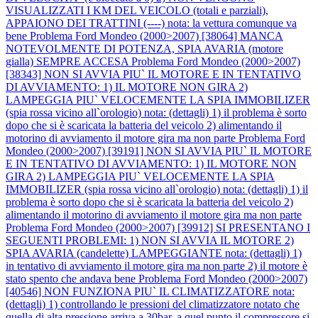
VISUALIZZATI I KM DEL VEICOLO (totali e parziali),
APPAIONO DEI TRATTINI (----) nota: la vettura comunque va
bene
Problema Ford Mondeo (2000>2007) [38064] MANCA
NOTEVOLMENTE DI POTENZA, SPIA AVARIA (motore
gialla) SEMPRE ACCESA
Problema Ford Mondeo (2000>2007)
[38343] NON SI AVVIA PIU` IL MOTORE E IN TENTATIVO
DI AVVIAMENTO: 1) IL MOTORE NON GIRA 2)
LAMPEGGIA PIU` VELOCEMENTE LA SPIA IMMOBILIZER
(spia rossa vicino all`orologio) nota: (dettagli) 1) il problema è sorto
dopo che si è scaricata la batteria del veicolo 2) alimentando il
motorino di avviamento il motore gira ma non parte
Problema Ford
Mondeo (2000>2007) [39191] NON SI AVVIA PIU` IL MOTORE
E IN TENTATIVO DI AVVIAMENTO: 1) IL MOTORE NON
GIRA 2) LAMPEGGIA PIU` VELOCEMENTE LA SPIA
IMMOBILIZER (spia rossa vicino all`orologio) nota: (dettagli) 1) il
problema è sorto dopo che si è scaricata la batteria del veicolo 2)
alimentando il motorino di avviamento il motore gira ma non parte
Problema Ford Mondeo (2000>2007) [39912] SI PRESENTANO I
SEGUENTI PROBLEMI: 1) NON SI AVVIA IL MOTORE 2)
SPIA AVARIA (candelette) LAMPEGGIANTE nota: (dettagli) 1)
in tentativo di avviamento il motore gira ma non parte 2) il motore è
stato spento che andava bene
Problema Ford Mondeo (2000>2007)
[40546] NON FUNZIONA PIU` IL CLIMATIZZATORE nota:
(dettagli) 1) controllando le pressioni del climatizzatore notato che
quella di alta pressione arriva a 30bar, a quel punto il compressore si