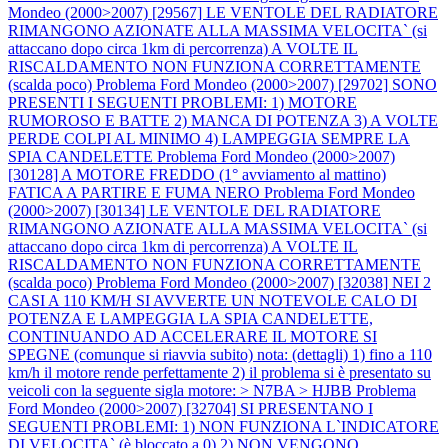
Mondeo (2000>2007) [29567] LE VENTOLE DEL RADIATORE
RIMANGONO AZIONATE ALLA MASSIMA VELOCITA` (si
attaccano dopo circa 1km di percorrenza) A VOLTE IL
RISCALDAMENTO NON FUNZIONA CORRETTAMENTE
(scalda poco)
Problema Ford Mondeo (2000>2007) [29702] SONO
PRESENTI I SEGUENTI PROBLEMI: 1) MOTORE
RUMOROSO E BATTE 2) MANCA DI POTENZA 3) A VOLTE
PERDE COLPI AL MINIMO 4) LAMPEGGIA SEMPRE LA
SPIA CANDELETTE
Problema Ford Mondeo (2000>2007)
[30128] A MOTORE FREDDO (1° avviamento al mattino)
FATICA A PARTIRE E FUMA NERO
Problema Ford Mondeo
(2000>2007) [30134] LE VENTOLE DEL RADIATORE
RIMANGONO AZIONATE ALLA MASSIMA VELOCITA` (si
attaccano dopo circa 1km di percorrenza) A VOLTE IL
RISCALDAMENTO NON FUNZIONA CORRETTAMENTE
(scalda poco)
Problema Ford Mondeo (2000>2007) [32038] NEI 2
CASI A 110 KM/H SI AVVERTE UN NOTEVOLE CALO DI
POTENZA E LAMPEGGIA LA SPIA CANDELETTE,
CONTINUANDO AD ACCELERARE IL MOTORE SI
SPEGNE (comunque si riavvia subito) nota: (dettagli) 1) fino a 110
km/h il motore rende perfettamente 2) il problema si è presentato su
veicoli con la seguente sigla motore: > N7BA > HJBB
Problema
Ford Mondeo (2000>2007) [32704] SI PRESENTANO I
SEGUENTI PROBLEMI: 1) NON FUNZIONA L`INDICATORE
DI VELOCITA` (è bloccato a 0) 2) NON VENGONO