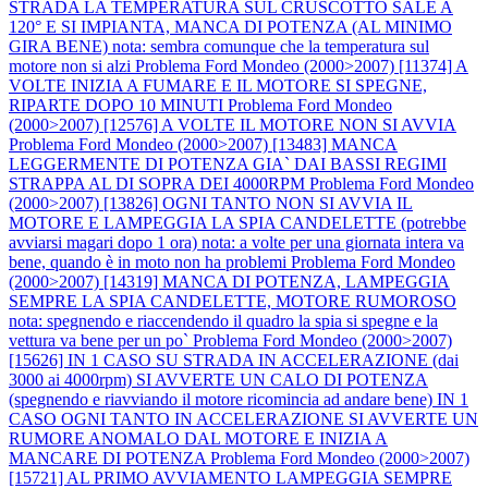
STRADA LA TEMPERATURA SUL CRUSCOTTO SALE A
120° E SI IMPIANTA, MANCA DI POTENZA (AL MINIMO
GIRA BENE) nota: sembra comunque che la temperatura sul
motore non si alzi
Problema Ford Mondeo (2000>2007) [11374] A
VOLTE INIZIA A FUMARE E IL MOTORE SI SPEGNE,
RIPARTE DOPO 10 MINUTI
Problema Ford Mondeo
(2000>2007) [12576] A VOLTE IL MOTORE NON SI AVVIA
Problema Ford Mondeo (2000>2007) [13483] MANCA
LEGGERMENTE DI POTENZA GIA` DAI BASSI REGIMI
STRAPPA AL DI SOPRA DEI 4000RPM
Problema Ford Mondeo
(2000>2007) [13826] OGNI TANTO NON SI AVVIA IL
MOTORE E LAMPEGGIA LA SPIA CANDELETTE (potrebbe
avviarsi magari dopo 1 ora) nota: a volte per una giornata intera va
bene, quando è in moto non ha problemi
Problema Ford Mondeo
(2000>2007) [14319] MANCA DI POTENZA, LAMPEGGIA
SEMPRE LA SPIA CANDELETTE, MOTORE RUMOROSO
nota: spegnendo e riaccendendo il quadro la spia si spegne e la
vettura va bene per un po`
Problema Ford Mondeo (2000>2007)
[15626] IN 1 CASO SU STRADA IN ACCELERAZIONE (dai
3000 ai 4000rpm) SI AVVERTE UN CALO DI POTENZA
(spegnendo e riavviando il motore ricomincia ad andare bene) IN 1
CASO OGNI TANTO IN ACCELERAZIONE SI AVVERTE UN
RUMORE ANOMALO DAL MOTORE E INIZIA A
MANCARE DI POTENZA
Problema Ford Mondeo (2000>2007)
[15721] AL PRIMO AVVIAMENTO LAMPEGGIA SEMPRE