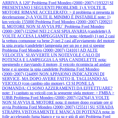
ARRIVA A 120°
Problema Ford Mondeo (2000>2007) [19322] SI
PRESENTANO I SEGUENTI PROBLEMI: 1) A VOLTE IL
MOTORE RIMANE ACCELERATO: > il problema si presenta in
decelerazione 2) A VOLTE IL MINIMO È INSTABILE note: 1)
km veicolo 155000
Problema Ford Mondeo (2000>2007) [20921]
IL MOTORE NON SI AVVIA PIU`
Problema Ford Mondeo
(2000>2007) [23294] NEI 2 CASI SPIA AVARIA (candelette) A
VOLTE ACCESA LAMPEGGIANTE nota: (dettagli) 1) nei 2 casi
la vettura comunque va bene 2) nei 2 casi all'avviamento del motore
la spia avaria (candelette) lampeggia per un po e poi si spegne
Problema Ford Mondeo (2000>2007) [24101] AD ALTE
VELOCITA` SI AVVERTE UN NOTEVOLE CALO DI
POTENZA E LAMPEGGIA LA SPIA CANDELETTE nota:
spegnendo e riavviando il motore, il veicolo ricomincia ad andare
bene e si spegne la spia candelette
Problema Ford Mondeo
(2000>2007) [24499] NON APPAIONO INDICAZIONI DI
SERVICE, MA DOPO AVERE FATTO IL TAGLIANDO AL
VEICOLO (con cambio olio motore), CI SI PONE LA
DOMANDA: CI SONO AZZERAMENTI DA EFFETTUARE?
note: 1) capitato su veicoli con la seguente sigla motore: > FMBA >
UJBB
Problema Ford Mondeo (2000>2007) [24764] A VOLTE
NON SI AVVIA IL MOTORE nota: il motore dopo svariate ore si
avvia
Problema Ford Mondeo (2000>2007) [25511] SU STRADA
STRAPPA VISTOSAMENTE E MANCA DI POTENZA nota: in
folle accelerando fuma bianco e va su e giù di giri
Problema Ford