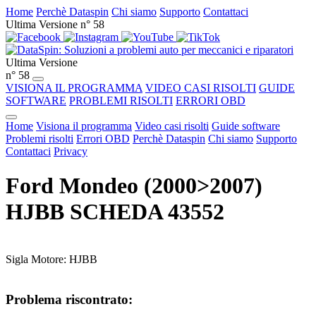
Home
Perchè Dataspin
Chi siamo
Supporto
Contattaci
Ultima Versione n° 58
Ultima Versione
n° 58
VISIONA IL PROGRAMMA
VIDEO CASI RISOLTI
GUIDE
SOFTWARE
PROBLEMI RISOLTI
ERRORI OBD
Home
Visiona il programma
Video casi risolti
Guide software
Problemi risolti
Errori OBD
Perchè Dataspin
Chi siamo
Supporto
Contattaci
Privacy
Ford Mondeo (2000>2007)
HJBB SCHEDA 43552
Sigla Motore: HJBB
Problema riscontrato: