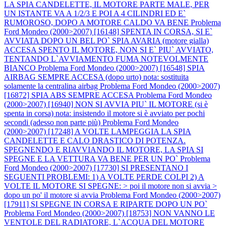
LA SPIA CANDELETTE, IL MOTORE PARTE MALE, PER
UN ISTANTE VA A 1/2/3 E POI A 4 CILINDRI ED E`
RUMOROSO, DOPO A MOTORE CALDO VA BENE
Problema
Ford Mondeo (2000>2007) [16148] SPENTA IN CORSA, SI E`
AVVIATA DOPO UN BEL PO` SPIA AVARIA (motore gialla)
ACCESA SPENTO IL MOTORE, NON SI E` PIU` AVVIATO,
TENTANDO L`AVVIAMENTO FUMA NOTEVOLMENTE
BIANCO
Problema Ford Mondeo (2000>2007) [16548] SPIA
AIRBAG SEMPRE ACCESA (dopo urto) nota: sostituita
solamente la centralina airbag
Problema Ford Mondeo (2000>2007)
[16872] SPIA ABS SEMPRE ACCESA
Problema Ford Mondeo
(2000>2007) [16940] NON SI AVVIA PIU` IL MOTORE (si è
spenta in corsa) nota: insistendo il motore si è avviato per pochi
secondi (adesso non parte più)
Problema Ford Mondeo
(2000>2007) [17248] A VOLTE LAMPEGGIA LA SPIA
CANDELETTE E CALO DRASTICO DI POTENZA.
SPEGNENDO E RIAVVIANDO IL MOTORE, LA SPIA SI
SPEGNE E LA VETTURA VA BENE PER UN PO`
Problema
Ford Mondeo (2000>2007) [17730] SI PRESENTANO I
SEGUENTI PROBLEMI: 1) A VOLTE PERDE COLPI 2) A
VOLTE IL MOTORE SI SPEGNE: > poi il motore non si avvia >
dopo un po' il motore si avvia
Problema Ford Mondeo (2000>2007)
[17911] SI SPEGNE IN CORSA E RIPARTE DOPO UN PO`
Problema Ford Mondeo (2000>2007) [18753] NON VANNO LE
VENTOLE DEL RADIATORE, L`ACQUA DEL MOTORE