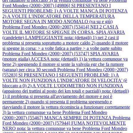
del radiatore si bloccano 3) la vettura comunque va bene
Problema
Ford Mondeo (2000>2007) [49806] SI PRESENTANO I
SEGUENTI PROBLEMI: 1) A VOLTE MANCA DI POTENZA
2) A VOLTE L'INDICATORE DELLA TEMPERATURA
MOTORE SEGNA IN MODO ANOMALO (va su e giù)
Problema Ford Mondeo (2000>2007) [53414] NEI 2 CASI A
VOLTE IL MOTORE SI SPEGNE IN CORSA, SPIA AVARIA
(candelette) LAMPEGGIANTE nota: (dettagli) 1) nei 2 casi il
problema si presenta soprattutto a motore caldo 2) quando il motore
si spegne in corsa: > a volte fatica a partire > a volte parte subito
Problema Ford Mondeo (2000>2007) [53747] SPIA AVARIA
(motore gialla) ACCESA nota: (dettagli) 1) la vettura comunque va
bene 2) spegnendo il motore si sente la valvola egr che fa rumore
(sgrana) per circa 30 secondi
Problema Ford Mondeo (2000>2007)
[55283] SI PRESENTANO I SEGUENTI PROBLEMI: 1) A
VOLTE NON FUNZIONA L'INDICATORE DI VELOCITA' (è
bloccato a 0) 2) A VOLTE L'ODOMETRO NON FUNZIONA
(appaiono dei trattini al posto dei km totali e parziali) nota: (dettagli)
1) il problema si presenta all'avviamento del motore e poi è
permanente 2) quando si presenta il problema spegnendo e
riavviando il motore la vettura ricomincia a funzionare correttamente
3) la vettura comunque va bene
Problema Ford Mondeo
(2000>2007) [55467] MANCA SEMPRE DI POTENZA
Problema
Ford Mondeo (2000>2007) [57944] FUMA NOTEVOLMENTE
NERO nota: la vettura comunque va bene
Problema Ford Mondeo