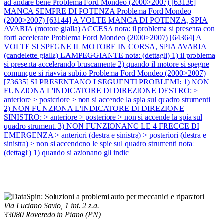
ad andare bene
Problema Ford Mondeo (2000>2007) [63136]
MANCA SEMPRE DI POTENZA
Problema Ford Mondeo
(2000>2007) [63144] A VOLTE MANCA DI POTENZA, SPIA
AVARIA (motore gialla) ACCESA nota: il problema si presenta con
forti accelerate
Problema Ford Mondeo (2000>2007) [64364] A
VOLTE SI SPEGNE IL MOTORE IN CORSA, SPIA AVARIA
(candelette gialla) LAMPEGGIANTE nota: (dettagli) 1) il problema
si presenta accelerando bruscamente 2) quando il motore si spegne
comunque si riavvia subito
Problema Ford Mondeo (2000>2007)
[73635] SI PRESENTANO I SEGUENTI PROBLEMI: 1) NON
FUNZIONA L'INDICATORE DI DIREZIONE DESTRO: >
anteriore > posteriore > non si accende la spia sul quadro strumenti
2) NON FUNZIONA L'INDICATORE DI DIREZIONE
SINISTRO: > anteriore > posteriore > non si accende la spia sul
quadro strumenti 3) NON FUNZIONANO LE 4 FRECCE DI
EMERGENZA > anteriori (destra e sinistra) > posteriori (destra e
sinistra) > non si accendono le spie sul quadro strumenti nota:
(dettagli) 1) quando si azionano gli indic
Via Luciano Savio, 1 int. 2 z.a.
33080 Roveredo in Piano (PN)