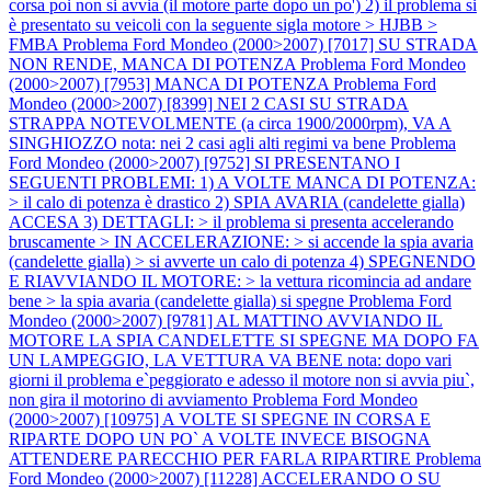
corsa poi non si avvia (il motore parte dopo un po') 2) il problema si
è presentato su veicoli con la seguente sigla motore > HJBB >
FMBA
Problema Ford Mondeo (2000>2007) [7017] SU STRADA
NON RENDE, MANCA DI POTENZA
Problema Ford Mondeo
(2000>2007) [7953] MANCA DI POTENZA
Problema Ford
Mondeo (2000>2007) [8399] NEI 2 CASI SU STRADA
STRAPPA NOTEVOLMENTE (a circa 1900/2000rpm), VA A
SINGHIOZZO nota: nei 2 casi agli alti regimi va bene
Problema
Ford Mondeo (2000>2007) [9752] SI PRESENTANO I
SEGUENTI PROBLEMI: 1) A VOLTE MANCA DI POTENZA:
> il calo di potenza è drastico 2) SPIA AVARIA (candelette gialla)
ACCESA 3) DETTAGLI: > il problema si presenta accelerando
bruscamente > IN ACCELERAZIONE: > si accende la spia avaria
(candelette gialla) > si avverte un calo di potenza 4) SPEGNENDO
E RIAVVIANDO IL MOTORE: > la vettura ricomincia ad andare
bene > la spia avaria (candelette gialla) si spegne
Problema Ford
Mondeo (2000>2007) [9781] AL MATTINO AVVIANDO IL
MOTORE LA SPIA CANDELETTE SI SPEGNE MA DOPO FA
UN LAMPEGGIO, LA VETTURA VA BENE nota: dopo vari
giorni il problema e`peggiorato e adesso il motore non si avvia piu`,
non gira il motorino di avviamento
Problema Ford Mondeo
(2000>2007) [10975] A VOLTE SI SPEGNE IN CORSA E
RIPARTE DOPO UN PO` A VOLTE INVECE BISOGNA
ATTENDERE PARECCHIO PER FARLA RIPARTIRE
Problema
Ford Mondeo (2000>2007) [11228] ACCELERANDO O SU