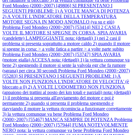
del radiatore si bloccano 3) la vettura comunque va bene
Problema
Ford Mondeo (2000>2007) [49806] SI PRESENTANO I
SEGUENTI PROBLEMI: 1) A VOLTE MANCA DI POTENZA
2) A VOLTE L'INDICATORE DELLA TEMPERATURA
MOTORE SEGNA IN MODO ANOMALO (va su e giù)
Problema Ford Mondeo (2000>2007) [53414] NEI 2 CASI A
VOLTE IL MOTORE SI SPEGNE IN CORSA, SPIA AVARIA
(candelette) LAMPEGGIANTE nota: (dettagli) 1) nei 2 casi il
problema si presenta soprattutto a motore caldo 2) quando il motore
si spegne in corsa: > a volte fatica a partire > a volte parte subito
Problema Ford Mondeo (2000>2007) [53747] SPIA AVARIA
(motore gialla) ACCESA nota: (dettagli) 1) la vettura comunque va
bene 2) spegnendo il motore si sente la valvola egr che fa rumore
(sgrana) per circa 30 secondi
Problema Ford Mondeo (2000>2007)
[55283] SI PRESENTANO I SEGUENTI PROBLEMI: 1) A
VOLTE NON FUNZIONA L'INDICATORE DI VELOCITA' (è
bloccato a 0) 2) A VOLTE L'ODOMETRO NON FUNZIONA
(appaiono dei trattini al posto dei km totali e parziali) nota: (dettagli)
1) il problema si presenta all'avviamento del motore e poi è
permanente 2) quando si presenta il problema spegnendo e
riavviando il motore la vettura ricomincia a funzionare correttamente
3) la vettura comunque va bene
Problema Ford Mondeo
(2000>2007) [55467] MANCA SEMPRE DI POTENZA
Problema
Ford Mondeo (2000>2007) [57944] FUMA NOTEVOLMENTE
NERO nota: la vettura comunque va bene
Problema Ford Mondeo