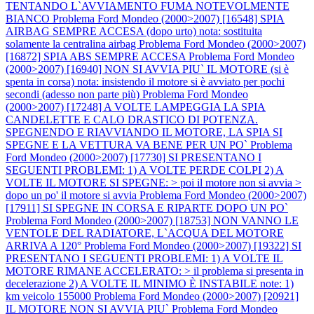
TENTANDO L`AVVIAMENTO FUMA NOTEVOLMENTE
BIANCO
Problema Ford Mondeo (2000>2007) [16548] SPIA
AIRBAG SEMPRE ACCESA (dopo urto) nota: sostituita
solamente la centralina airbag
Problema Ford Mondeo (2000>2007)
[16872] SPIA ABS SEMPRE ACCESA
Problema Ford Mondeo
(2000>2007) [16940] NON SI AVVIA PIU` IL MOTORE (si è
spenta in corsa) nota: insistendo il motore si è avviato per pochi
secondi (adesso non parte più)
Problema Ford Mondeo
(2000>2007) [17248] A VOLTE LAMPEGGIA LA SPIA
CANDELETTE E CALO DRASTICO DI POTENZA.
SPEGNENDO E RIAVVIANDO IL MOTORE, LA SPIA SI
SPEGNE E LA VETTURA VA BENE PER UN PO`
Problema
Ford Mondeo (2000>2007) [17730] SI PRESENTANO I
SEGUENTI PROBLEMI: 1) A VOLTE PERDE COLPI 2) A
VOLTE IL MOTORE SI SPEGNE: > poi il motore non si avvia >
dopo un po' il motore si avvia
Problema Ford Mondeo (2000>2007)
[17911] SI SPEGNE IN CORSA E RIPARTE DOPO UN PO`
Problema Ford Mondeo (2000>2007) [18753] NON VANNO LE
VENTOLE DEL RADIATORE, L`ACQUA DEL MOTORE
ARRIVA A 120°
Problema Ford Mondeo (2000>2007) [19322] SI
PRESENTANO I SEGUENTI PROBLEMI: 1) A VOLTE IL
MOTORE RIMANE ACCELERATO: > il problema si presenta in
decelerazione 2) A VOLTE IL MINIMO È INSTABILE note: 1)
km veicolo 155000
Problema Ford Mondeo (2000>2007) [20921]
IL MOTORE NON SI AVVIA PIU`
Problema Ford Mondeo