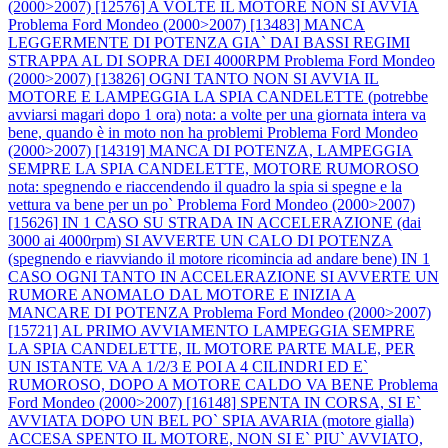
(2000>2007) [12576] A VOLTE IL MOTORE NON SI AVVIA
Problema Ford Mondeo (2000>2007) [13483] MANCA
LEGGERMENTE DI POTENZA GIA` DAI BASSI REGIMI
STRAPPA AL DI SOPRA DEI 4000RPM
Problema Ford Mondeo
(2000>2007) [13826] OGNI TANTO NON SI AVVIA IL
MOTORE E LAMPEGGIA LA SPIA CANDELETTE (potrebbe
avviarsi magari dopo 1 ora) nota: a volte per una giornata intera va
bene, quando è in moto non ha problemi
Problema Ford Mondeo
(2000>2007) [14319] MANCA DI POTENZA, LAMPEGGIA
SEMPRE LA SPIA CANDELETTE, MOTORE RUMOROSO
nota: spegnendo e riaccendendo il quadro la spia si spegne e la
vettura va bene per un po`
Problema Ford Mondeo (2000>2007)
[15626] IN 1 CASO SU STRADA IN ACCELERAZIONE (dai
3000 ai 4000rpm) SI AVVERTE UN CALO DI POTENZA
(spegnendo e riavviando il motore ricomincia ad andare bene) IN 1
CASO OGNI TANTO IN ACCELERAZIONE SI AVVERTE UN
RUMORE ANOMALO DAL MOTORE E INIZIA A
MANCARE DI POTENZA
Problema Ford Mondeo (2000>2007)
[15721] AL PRIMO AVVIAMENTO LAMPEGGIA SEMPRE
LA SPIA CANDELETTE, IL MOTORE PARTE MALE, PER
UN ISTANTE VA A 1/2/3 E POI A 4 CILINDRI ED E`
RUMOROSO, DOPO A MOTORE CALDO VA BENE
Problema
Ford Mondeo (2000>2007) [16148] SPENTA IN CORSA, SI E`
AVVIATA DOPO UN BEL PO` SPIA AVARIA (motore gialla)
ACCESA SPENTO IL MOTORE, NON SI E` PIU` AVVIATO,