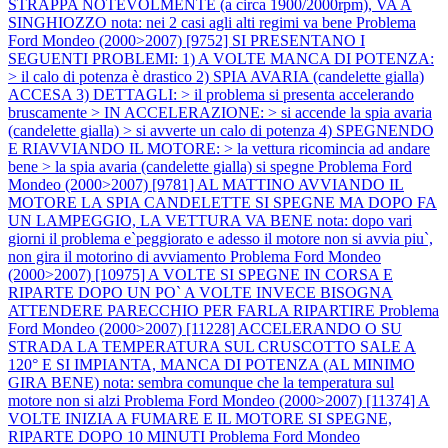
STRAPPA NOTEVOLMENTE (a circa 1900/2000rpm), VA A
SINGHIOZZO nota: nei 2 casi agli alti regimi va bene
Problema
Ford Mondeo (2000>2007) [9752] SI PRESENTANO I
SEGUENTI PROBLEMI: 1) A VOLTE MANCA DI POTENZA:
> il calo di potenza è drastico 2) SPIA AVARIA (candelette gialla)
ACCESA 3) DETTAGLI: > il problema si presenta accelerando
bruscamente > IN ACCELERAZIONE: > si accende la spia avaria
(candelette gialla) > si avverte un calo di potenza 4) SPEGNENDO
E RIAVVIANDO IL MOTORE: > la vettura ricomincia ad andare
bene > la spia avaria (candelette gialla) si spegne
Problema Ford
Mondeo (2000>2007) [9781] AL MATTINO AVVIANDO IL
MOTORE LA SPIA CANDELETTE SI SPEGNE MA DOPO FA
UN LAMPEGGIO, LA VETTURA VA BENE nota: dopo vari
giorni il problema e`peggiorato e adesso il motore non si avvia piu`,
non gira il motorino di avviamento
Problema Ford Mondeo
(2000>2007) [10975] A VOLTE SI SPEGNE IN CORSA E
RIPARTE DOPO UN PO` A VOLTE INVECE BISOGNA
ATTENDERE PARECCHIO PER FARLA RIPARTIRE
Problema
Ford Mondeo (2000>2007) [11228] ACCELERANDO O SU
STRADA LA TEMPERATURA SUL CRUSCOTTO SALE A
120° E SI IMPIANTA, MANCA DI POTENZA (AL MINIMO
GIRA BENE) nota: sembra comunque che la temperatura sul
motore non si alzi
Problema Ford Mondeo (2000>2007) [11374] A
VOLTE INIZIA A FUMARE E IL MOTORE SI SPEGNE,
RIPARTE DOPO 10 MINUTI
Problema Ford Mondeo