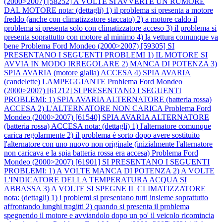
(2000>2007) [58252] A VOLTE SI AVVERTE UN RUMORE
DAL MOTORE nota: (dettagli) 1) il problema si presenta a motore
freddo (anche con climatizzatore staccato) 2) a motore caldo il
problema si presenta solo con climatizzatore acceso 3) il problema si
presenta soprattutto con motore al minimo 4) la vettura comunque va
bene
Problema Ford Mondeo (2000>2007) [59305] SI
PRESENTANO I SEGUENTI PROBLEMI 1) IL MOTORE SI
AVVIA IN MODO IRREGOLARE 2) MANCA DI POTENZA 3)
SPIA AVARIA (motore gialla) ACCESA 4) SPIA AVARIA
(candelette) LAMPEGGIANTE
Problema Ford Mondeo
(2000>2007) [61212] SI PRESENTANO I SEGUENTI
PROBLEMI: 1) SPIA AVARIA ALTERNATORE (batteria rossa)
ACCESA 2) L'ALTERNATORE NON CARICA
Problema Ford
Mondeo (2000>2007) [61540] SPIA AVARIA ALTERNATORE
(batteria rossa) ACCESA nota: (dettagli) 1) l'alternatore comunque
carica regolarmente 2) il problema è sorto dopo avere sostituito
l'alternatore con uno nuovo non originale (inizialmente l'alternatore
non caricava e la spia batteria rossa era accesa)
Problema Ford
Mondeo (2000>2007) [61901] SI PRESENTANO I SEGUENTI
PROBLEMI: 1) A VOLTE MANCA DI POTENZA 2) A VOLTE
L'INDICATORE DELLA TEMPERATURA ACQUA SI
ABBASSA 3) A VOLTE SI SPEGNE IL CLIMATIZZATORE
nota: (dettagli) 1) i problemi si presentano tutti insieme soprattutto
affrontando lunghi tragitti 2) quando si presenta il problema
spegnendo il motore e avviandolo dopo un po' il veicolo ricomincia