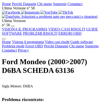
Home
Perchè Dataspin
Chi siamo
Supporto
Contattaci
Ultima Versione n° 58
Ultima Versione
n° 58
VISIONA IL PROGRAMMA
VIDEO CASI RISOLTI
GUIDE
SOFTWARE
PROBLEMI RISOLTI
ERRORI OBD
Home
Visiona il programma
Video casi risolti
Guide software
Problemi risolti
Errori OBD
Perchè Dataspin
Chi siamo
Supporto
Contattaci
Privacy
Ford Mondeo (2000>2007)
D6BA SCHEDA 63136
Sigla Motore: D6BA
Problema riscontrato: