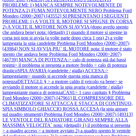
PROBLEMI: 1) MANCA SEMPRE NOTEVOLMENTE DI
POTENZA 2) FUMA NOTEVOLMENTE NERO
Problema Ford
Mondeo (2000>2007) [43552] SI PRESENTANO I SEGUENTI
PROBLEMI: 1) A VOLTE IL MOTORE SI SPEGNE IN CORSA
2) A VOLTE IL MOTORE NON SI AVVIA (dopo averlo spento
che andava bene) nota: (dettagli) 1) quando il motore si spegne in
corsa poi non si avvia (a volte parte dopo circa 1 ora) 2) a volte
lampeggia la spia candelette
Problema Ford Mondeo (2000>2007)
[43984] NON SI AVVIA PIU` IL MOTORE nota: il motore è stato
spento che andava bene
Problema Ford Mondeo (2000>2007)
[46739] MANCA DI POTENZA:> calo di potenza già dai bassi
regimi> il problema si presenta a motore freddo > calo di potenza
drasticoSPIA AVARIA (candelette / gialla) ACCESA:>
lampeggiante> quando si accende questa spia manca di
potenzaDETTAGLI: § > a motore caldo il veicolo va bene> se
avviando il motore si accende la spia avaria (candelette / gialla)
lampeggiante manca di potenzaCASI:> 1 caso capitato §
Problema
Ford Mondeo (2000>2007) [47961] IL COMPRESSORE DEL
CLIMATIZZATORE SI ATTACCA E STACCA DI CONTINUO,
SPIA SIMBOLO GHIACCIO ROSSA ACCESA (la spia appare
sul quadro strumenti)
Problema Ford Mondeo (2000>2007) [49313]
LE VENTOLE DEL RADIATORE GIRANO SEMPRE ALLA
MASSIMA VELOCITA` nota: (dettagli) 1) il problema si presenta
> a quadro acceso > a motore avviato 2) a quadro spento le ventole