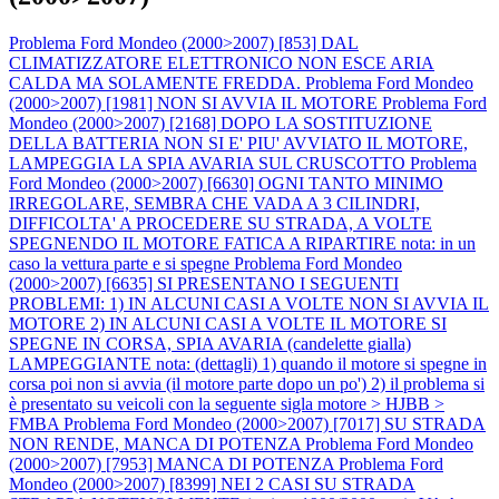
Problema Ford Mondeo (2000>2007) [853] DAL
CLIMATIZZATORE ELETTRONICO NON ESCE ARIA
CALDA MA SOLAMENTE FREDDA.
Problema Ford Mondeo
(2000>2007) [1981] NON SI AVVIA IL MOTORE
Problema Ford
Mondeo (2000>2007) [2168] DOPO LA SOSTITUZIONE
DELLA BATTERIA NON SI E' PIU' AVVIATO IL MOTORE,
LAMPEGGIA LA SPIA AVARIA SUL CRUSCOTTO
Problema
Ford Mondeo (2000>2007) [6630] OGNI TANTO MINIMO
IRREGOLARE, SEMBRA CHE VADA A 3 CILINDRI,
DIFFICOLTA' A PROCEDERE SU STRADA, A VOLTE
SPEGNENDO IL MOTORE FATICA A RIPARTIRE nota: in un
caso la vettura parte e si spegne
Problema Ford Mondeo
(2000>2007) [6635] SI PRESENTANO I SEGUENTI
PROBLEMI: 1) IN ALCUNI CASI A VOLTE NON SI AVVIA IL
MOTORE 2) IN ALCUNI CASI A VOLTE IL MOTORE SI
SPEGNE IN CORSA, SPIA AVARIA (candelette gialla)
LAMPEGGIANTE nota: (dettagli) 1) quando il motore si spegne in
corsa poi non si avvia (il motore parte dopo un po') 2) il problema si
è presentato su veicoli con la seguente sigla motore > HJBB >
FMBA
Problema Ford Mondeo (2000>2007) [7017] SU STRADA
NON RENDE, MANCA DI POTENZA
Problema Ford Mondeo
(2000>2007) [7953] MANCA DI POTENZA
Problema Ford
Mondeo (2000>2007) [8399] NEI 2 CASI SU STRADA