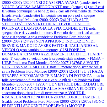
(2000>2007) [23294] NEI 2 CASI SPIA AVARIA (candelette) A
VOLTE ACCESA LAMPEGGIANTE nota: (dettagli) 1) nei 2 casi
la vettura comunque va bene 2) nei 2 casi all'avviamento del motore
la spia avaria (candelette) lampeggia per un po e poi si spegne
Problema Ford Mondeo (2000>2007) [24101] AD ALTE
VELOCITA` SI AVVERTE UN NOTEVOLE CALO DI
POTENZA E LAMPEGGIA LA SPIA CANDELETTE nota:
spegnendo e riavviando il motore, il veicolo ricomincia ad andare
bene e si spegne la spia candelette
Problema Ford Mondeo
(2000>2007) [24499] NON APPAIONO INDICAZIONI DI
SERVICE, MA DOPO AVERE FATTO IL TAGLIANDO AL
VEICOLO (con cambio olio motore), CI SI PONE LA
DOMANDA: CI SONO AZZERAMENTI DA EFFETTUARE?
note: 1) capitato su veicoli con la seguente sigla motore: > FMBA >
UJBB
Problema Ford Mondeo (2000>2007) [24764] A VOLTE
NON SI AVVIA IL MOTORE nota: il motore dopo svariate ore si
avvia
Problema Ford Mondeo (2000>2007) [25511] SU STRADA
STRAPPA VISTOSAMENTE E MANCA DI POTENZA nota: in
folle accelerando fuma bianco e va su e giù di giri
Problema Ford
Mondeo (2000>2007) [29567] LE VENTOLE DEL RADIATORE
RIMANGONO AZIONATE ALLA MASSIMA VELOCITA` (si
attaccano dopo circa 1km di percorrenza) A VOLTE IL
RISCALDAMENTO NON FUNZIONA CORRETTAMENTE
(scalda poco)
Problema Ford Mondeo (2000>2007) [29702] SONO
PRESENTI I SEGUENTI PROBLEMI: 1) MOTORE