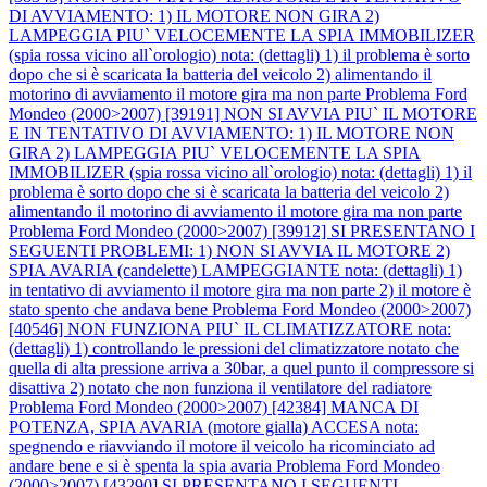
DI AVVIAMENTO: 1) IL MOTORE NON GIRA 2)
LAMPEGGIA PIU` VELOCEMENTE LA SPIA IMMOBILIZER
(spia rossa vicino all`orologio) nota: (dettagli) 1) il problema è sorto
dopo che si è scaricata la batteria del veicolo 2) alimentando il
motorino di avviamento il motore gira ma non parte
Problema Ford
Mondeo (2000>2007) [39191] NON SI AVVIA PIU` IL MOTORE
E IN TENTATIVO DI AVVIAMENTO: 1) IL MOTORE NON
GIRA 2) LAMPEGGIA PIU` VELOCEMENTE LA SPIA
IMMOBILIZER (spia rossa vicino all`orologio) nota: (dettagli) 1) il
problema è sorto dopo che si è scaricata la batteria del veicolo 2)
alimentando il motorino di avviamento il motore gira ma non parte
Problema Ford Mondeo (2000>2007) [39912] SI PRESENTANO I
SEGUENTI PROBLEMI: 1) NON SI AVVIA IL MOTORE 2)
SPIA AVARIA (candelette) LAMPEGGIANTE nota: (dettagli) 1)
in tentativo di avviamento il motore gira ma non parte 2) il motore è
stato spento che andava bene
Problema Ford Mondeo (2000>2007)
[40546] NON FUNZIONA PIU` IL CLIMATIZZATORE nota:
(dettagli) 1) controllando le pressioni del climatizzatore notato che
quella di alta pressione arriva a 30bar, a quel punto il compressore si
disattiva 2) notato che non funziona il ventilatore del radiatore
Problema Ford Mondeo (2000>2007) [42384] MANCA DI
POTENZA, SPIA AVARIA (motore gialla) ACCESA nota:
spegnendo e riavviando il motore il veicolo ha ricominciato ad
andare bene e si è spenta la spia avaria
Problema Ford Mondeo
(2000>2007) [43290] SI PRESENTANO I SEGUENTI