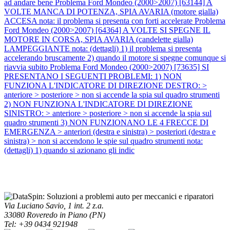
ad andare bene
Problema Ford Mondeo (2000>2007) [63144] A
VOLTE MANCA DI POTENZA, SPIA AVARIA (motore gialla)
ACCESA nota: il problema si presenta con forti accelerate
Problema
Ford Mondeo (2000>2007) [64364] A VOLTE SI SPEGNE IL
MOTORE IN CORSA, SPIA AVARIA (candelette gialla)
LAMPEGGIANTE nota: (dettagli) 1) il problema si presenta
accelerando bruscamente 2) quando il motore si spegne comunque si
riavvia subito
Problema Ford Mondeo (2000>2007) [73635] SI
PRESENTANO I SEGUENTI PROBLEMI: 1) NON
FUNZIONA L'INDICATORE DI DIREZIONE DESTRO: >
anteriore > posteriore > non si accende la spia sul quadro strumenti
2) NON FUNZIONA L'INDICATORE DI DIREZIONE
SINISTRO: > anteriore > posteriore > non si accende la spia sul
quadro strumenti 3) NON FUNZIONANO LE 4 FRECCE DI
EMERGENZA > anteriori (destra e sinistra) > posteriori (destra e
sinistra) > non si accendono le spie sul quadro strumenti nota:
(dettagli) 1) quando si azionano gli indic
Via Luciano Savio, 1 int. 2 z.a.
33080 Roveredo in Piano (PN)
Tel: +39 0434 921948