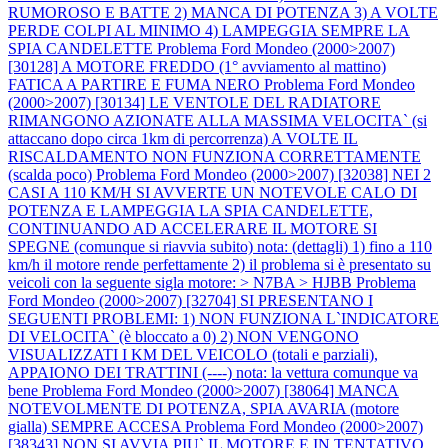
RUMOROSO E BATTE 2) MANCA DI POTENZA 3) A VOLTE
PERDE COLPI AL MINIMO 4) LAMPEGGIA SEMPRE LA
SPIA CANDELETTE
Problema Ford Mondeo (2000>2007)
[30128] A MOTORE FREDDO (1° avviamento al mattino)
FATICA A PARTIRE E FUMA NERO
Problema Ford Mondeo
(2000>2007) [30134] LE VENTOLE DEL RADIATORE
RIMANGONO AZIONATE ALLA MASSIMA VELOCITA` (si
attaccano dopo circa 1km di percorrenza) A VOLTE IL
RISCALDAMENTO NON FUNZIONA CORRETTAMENTE
(scalda poco)
Problema Ford Mondeo (2000>2007) [32038] NEI 2
CASI A 110 KM/H SI AVVERTE UN NOTEVOLE CALO DI
POTENZA E LAMPEGGIA LA SPIA CANDELETTE,
CONTINUANDO AD ACCELERARE IL MOTORE SI
SPEGNE (comunque si riavvia subito) nota: (dettagli) 1) fino a 110
km/h il motore rende perfettamente 2) il problema si è presentato su
veicoli con la seguente sigla motore: > N7BA > HJBB
Problema
Ford Mondeo (2000>2007) [32704] SI PRESENTANO I
SEGUENTI PROBLEMI: 1) NON FUNZIONA L`INDICATORE
DI VELOCITA` (è bloccato a 0) 2) NON VENGONO
VISUALIZZATI I KM DEL VEICOLO (totali e parziali),
APPAIONO DEI TRATTINI (----) nota: la vettura comunque va
bene
Problema Ford Mondeo (2000>2007) [38064] MANCA
NOTEVOLMENTE DI POTENZA, SPIA AVARIA (motore
gialla) SEMPRE ACCESA
Problema Ford Mondeo (2000>2007)
[38343] NON SI AVVIA PIU` IL MOTORE E IN TENTATIVO