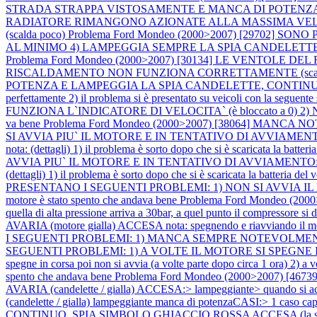
STRADA STRAPPA VISTOSAMENTE E MANCA DI POTENZA nota: in f
RADIATORE RIMANGONO AZIONATE ALLA MASSIMA VELOCITA
(scalda poco)
Problema Ford Mondeo (2000>2007) [29702] 
AL MINIMO 4) LAMPEGGIA SEMPRE LA SPIA CANDELETT
Problema Ford Mondeo (2000>2007) [30134] LE VENTOLE DE
RISCALDAMENTO NON FUNZIONA CORRETTAMENTE (scald
POTENZA E LAMPEGGIA LA SPIA CANDELETTE, CONTINUANDO AD A
perfettamente 2) il problema si è presentato su veicoli con la segue
FUNZIONA L`INDICATORE DI VELOCITA` (è bloccato a 0) 2) NO
va bene
Problema Ford Mondeo (2000>2007) [38064] MANCA
SI AVVIA PIU` IL MOTORE E IN TENTATIVO DI AVVIAMENTO:
nota: (dettagli) 1) il problema è sorto dopo che si è scaricata la batt
AVVIA PIU` IL MOTORE E IN TENTATIVO DI AVVIAMENTO: 1)
(dettagli) 1) il problema è sorto dopo che si è scaricata la batteria d
PRESENTANO I SEGUENTI PROBLEMI: 1) NON SI AVVIA IL MOTORE 2
motore è stato spento che andava bene
Problema Ford Mondeo (2000>
quella di alta pressione arriva a 30bar, a quel punto il compressore si d
AVARIA (motore gialla) ACCESA nota: spegnendo e riavviando il motor
I SEGUENTI PROBLEMI: 1) MANCA SEMPRE NOTEVOLME
SEGUENTI PROBLEMI: 1) A VOLTE IL MOTORE SI SPEGNE IN CORSA
spegne in corsa poi non si avvia (a volte parte dopo circa 1 ora) 2) a 
spento che andava bene
Problema Ford Mondeo (2000>2007) [46739] 
AVARIA (candelette / gialla) ACCESA:> lampeggiante> quando si acce
(candelette / gialla) lampeggiante manca di potenzaCASI:> 1 caso cap
CONTINUO, SPIA SIMBOLO GHIACCIO ROSSA ACCESA (la spia a