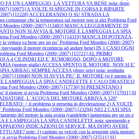
PO FA UN LAMPEGGIO, LA VETTURA VA BENE nota: dopo
>2007) [10975] A VOLTE SI SPEGNE IN CORSA E RIPARTE
00>2007) [11228] ACCELERANDO O SU STRADA LA
ue che la temperatura sul motore non si alzi
Problema Ford
ord Mondeo (2000>2007) [13483] MANCA LEGGERMENTE DI
GNI TANTO NON SI AVVIA IL MOTORE E LAMPEGGIA LA SPIA
lema Ford Mondeo (2000>2007) [14319] MANCA DI POTENZA,
vettura va bene per un po`
Problema Ford Mondeo (2000>2007)
iando il motore ricomincia ad andare bene) IN 1 CASO OGNI
roblema Ford Mondeo (2000>2007) [15721] AL PRIMO
OI A 4 CILINDRI ED E` RUMOROSO, DOPO A MOTORE
ARIA (motore gialla) ACCESA SPENTO IL MOTORE, NON SI E`
 SPIA AIRBAG SEMPRE ACCESA (dopo urto) nota: sostituita
>2007) [16940] NON SI AVVIA PIU` IL MOTORE (si è spenta in
A VOLTE LAMPEGGIA LA SPIA CANDELETTE E CALO DRASTICO
lema Ford Mondeo (2000>2007) [17730] SI PRESENTANO I
il motore si avvia
Problema Ford Mondeo (2000>2007) [17911] SI
L RADIATORE, L`ACQUA DEL MOTORE ARRIVA A 120°
: > il problema si presenta in decelerazione 2) A VOLTE
U`
Problema Ford Mondeo (2000>2007) [23294] NEI 2 CASI SPIA
ento del motore la spia avaria (candelette) lampeggia per un po e
ZA E LAMPEGGIA LA SPIA CANDELETTE nota: spegnendo e
 NON APPAIONO INDICAZIONI DI SERVICE, MA DOPO AVERE
ote: 1) capitato su veicoli con la seguente sigla motore:
 si avvia
Problema Ford Mondeo (2000>2007) [25511] SU