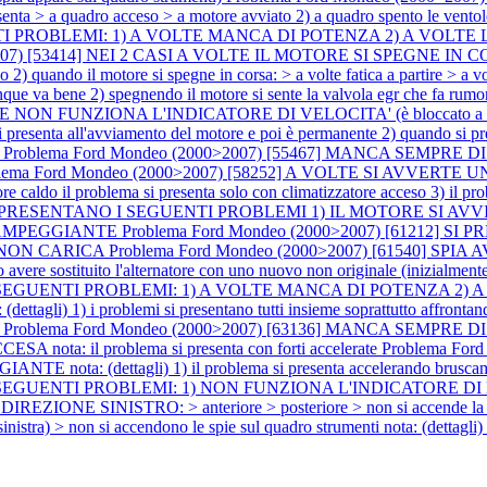
 > a quadro acceso > a motore avviato 2) a quadro spento le ventole 
GUENTI PROBLEMI: 1) A VOLTE MANCA DI POTENZA 2) A V
2007) [53414] NEI 2 CASI A VOLTE IL MOTORE SI SPEGNE IN C
do 2) quando il motore si spegne in corsa: > a volte fatica a partire > a v
e va bene 2) spegnendo il motore si sente la valvola egr che fa rumor
E NON FUNZIONA L'INDICATORE DI VELOCITA' (è bloccato a
ema si presenta all'avviamento del motore e poi è permanente 2) quando si 
e
Problema Ford Mondeo (2000>2007) [55467] MANCA SEMPRE 
lema Ford Mondeo (2000>2007) [58252] A VOLTE SI AVVERTE UN 
re caldo il problema si presenta solo con climatizzatore acceso 3) il pro
05] SI PRESENTANO I SEGUENTI PROBLEMI 1) IL MOTORE SI 
e) LAMPEGGIANTE
Problema Ford Mondeo (2000>2007) [61212] 
E NON CARICA
Problema Ford Mondeo (2000>2007) [61540] SPIA A
vere sostituito l'alternatore con uno nuovo non originale (inizialmente l
ANO I SEGUENTI PROBLEMI: 1) A VOLTE MANCA DI POTENZA
) i problemi si presentano tutti insieme soprattutto affrontando lu
e
Problema Ford Mondeo (2000>2007) [63136] MANCA SEMPRE 
ota: il problema si presenta con forti accelerate
Problema For
ota: (dettagli) 1) il problema si presenta accelerando bruscament
 SEGUENTI PROBLEMI: 1) NON FUNZIONA L'INDICATORE DI DIREZI
IREZIONE SINISTRO: > anteriore > posteriore > non si accende 
nistra) > non si accendono le spie sul quadro strumenti nota: (dettagli)