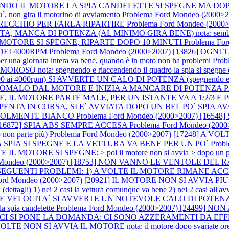
AVVIANDO IL MOTORE LA SPIA CANDELETTE SI SPEGNE MA DO
iu`, non gira il motorino di avviamento
Problema Ford Mondeo (2000
RECCHIO PER FARLA RIPARTIRE
Problema Ford Mondeo (20
NCA DI POTENZA (AL MINIMO GIRA BENE) nota: sembra comunq
 IL MOTORE SI SPEGNE, RIPARTE DOPO 10 MINUTI
Problema F
DEI 4000RPM
Problema Ford Mondeo (2000>2007) [13826] O
r una giornata intera va bene, quando è in moto non ha problemi
Prob
 spegnendo e riaccendendo il quadro la spia si spegne e la 
 4000rpm) SI AVVERTE UN CALO DI POTENZA (spegnendo e riavv
OMALO DAL MOTORE E INIZIA A MANCARE DI POTENZA
P
L MOTORE PARTE MALE, PER UN ISTANTE VA A 1/2/3 E P
8] SPENTA IN CORSA, SI E` AVVIATA DOPO UN BEL PO` SPIA AV
EVOLMENTE BIANCO
Problema Ford Mondeo (2000>2007) [16548]
) [16872] SPIA ABS SEMPRE ACCESA
Problema Ford Mondeo (2000
o non parte più)
Problema Ford Mondeo (2000>2007) [17248] 
SPIA SI SPEGNE E LA VETTURA VA BENE PER UN PO`
Prob
TORE SI SPEGNE: > poi il motore non si avvia > dopo un po' 
d Mondeo (2000>2007) [18753] NON VANNO LE VENTOLE DE
 SEGUENTI PROBLEMI: 1) A VOLTE IL MOTORE RIMANE ACCELERATO
Ford Mondeo (2000>2007) [20921] IL MOTORE NON SI AVVIA PI
1) nei 2 casi la vettura comunque va bene 2) nei 2 casi all'avviam
D ALTE VELOCITA` SI AVVERTE UN NOTEVOLE CALO DI POTEN
la spia candelette
Problema Ford Mondeo (2000>2007) [24499]
I SI PONE LA DOMANDA: CI SONO AZZERAMENTI DA EFFETTUARE? n
OLTE NON SI AVVIA IL MOTORE nota: il motore dopo svariate ore