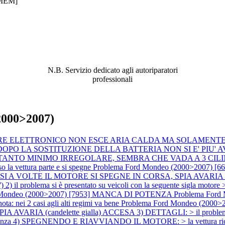
MEM]
ABBIAMO LA SOLUZIONE AL
PROBLEMA!
N.B. Servizio dedicato agli autoriparatori
professionali
2000>2007)
ZZATORE ELETTRONICO NON ESCE ARIA CALDA MA SOLAMEN
168] DOPO LA SOSTITUZIONE DELLA BATTERIA NON SI E' PI
 OGNI TANTO MINIMO IRREGOLARE, SEMBRA CHE VADA A 3 CI
vettura parte e si spegne
Problema Ford Mondeo (2000>2007)
 VOLTE IL MOTORE SI SPEGNE IN CORSA, SPIA AVARIA (candele
o') 2) il problema si è presentato su veicoli con la seguente sigla mo
 Mondeo (2000>2007) [7953] MANCA DI POTENZA
Problema For
ei 2 casi agli alti regimi va bene
Problema Ford Mondeo (2000
PIA AVARIA (candelette gialla) ACCESA 3) DETTAGLI: > il proble
 di potenza 4) SPEGNENDO E RIAVVIANDO IL MOTORE: > la vettura ricomi