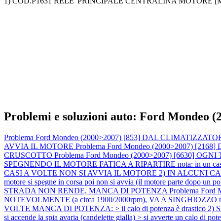
1) COD.P1631 RELE' PRINCIPALE CENTRALINA MOTORE [
Problemi e soluzioni auto: Ford Mondeo (
Problema Ford Mondeo (2000>2007) [853] DAL CLIMATI
AVVIA IL MOTORE
Problema Ford Mondeo (2000>2007) [2
CRUSCOTTO
Problema Ford Mondeo (2000>2007) [6630]
SPEGNENDO IL MOTORE FATICA A RIPARTIRE nota: in un caso la 
CASI A VOLTE NON SI AVVIA IL MOTORE 2) IN ALCUNI CASI A
motore si spegne in corsa poi non si avvia (il motore parte dopo un p
STRADA NON RENDE, MANCA DI POTENZA
Problema Ford
NOTEVOLMENTE (a circa 1900/2000rpm), VA A SINGHIOZZO nota: n
VOLTE MANCA DI POTENZA: > il calo di potenza è drastico 2) S
si accende la spia avaria (candelette gialla) > si avverte un calo