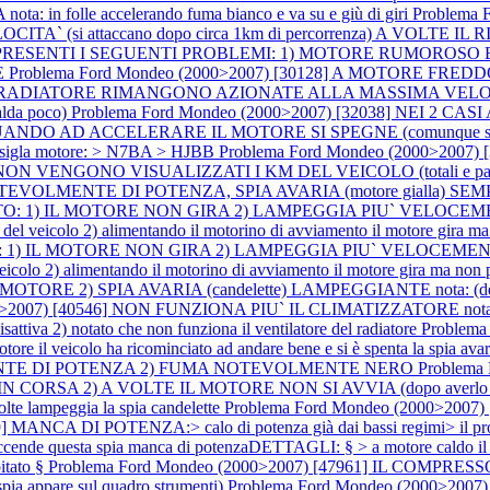
olle accelerando fuma bianco e va su e giù di giri
Problema 
` (si attaccano dopo circa 1km di percorrenza) A VOL
SONO PRESENTI I SEGUENTI PROBLEMI: 1) MOTORE RUMOROS
E
Problema Ford Mondeo (2000>2007) [30128] A MOTORE FREDDO
L RADIATORE RIMANGONO AZIONATE ALLA MASSIMA VELOCITA` (s
a poco)
Problema Ford Mondeo (2000>2007) [32038] NEI 2 
CCELERARE IL MOTORE SI SPEGNE (comunque si riavvia subito
nte sigla motore: > N7BA > HJBB
Problema Ford Mondeo (2000>200
N VENGONO VISUALIZZATI I KM DEL VEICOLO (totali e parziali
 NOTEVOLMENTE DI POTENZA, SPIA AVARIA (motore gialla) S
 1) IL MOTORE NON GIRA 2) LAMPEGGIA PIU` VELOCEMENTE LA
eria del veicolo 2) alimentando il motorino di avviamento il motore gira m
 IL MOTORE NON GIRA 2) LAMPEGGIA PIU` VELOCEMENTE LA SP
el veicolo 2) alimentando il motorino di avviamento il motore gira ma non
) SPIA AVARIA (candelette) LAMPEGGIANTE nota: (dettagli) 1) i
2007) [40546] NON FUNZIONA PIU` IL CLIMATIZZATORE nota: (dettagl
isattiva 2) notato che non funziona il ventilatore del radiatore
Problem
e il veicolo ha ricominciato ad andare bene e si è spenta la spia ava
NTE DI POTENZA 2) FUMA NOTEVOLMENTE NERO
Problema
 2) A VOLTE IL MOTORE NON SI AVVIA (dopo averlo spento che 
volte lampeggia la spia candelette
Problema Ford Mondeo (2000>2007) 
MANCA DI POTENZA:> calo di potenza già dai bassi regimi> il proble
nde questa spia manca di potenzaDETTAGLI: § > a motore caldo il vei
itato §
Problema Ford Mondeo (2000>2007) [47961] IL COMP
ppare sul quadro strumenti)
Problema Ford Mondeo (2000>2