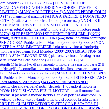
Ford Mondeo (2000>2007) [29567] LE VENTOLE DEL
TE IL RISCALDAMENTO NON FUNZIONA CORRETTAMENTE
O E BATTE 2) MANCA DI POTENZA 3) A VOLTE PERDE COLPI
 (1° avviamento al mattino) FATICA A PARTIRE E FUMA NERO
i attaccano dopo circa 1km di percorrenza) A VOLTE IL
CASI A 110 KM/H SI AVVERTE UN NOTEVOLE CALO DI
) nota: (dettagli) 1) fino a 110 km/h il motore rende
7) [32704] SI PRESENTANO I SEGUENTI PROBLEMI: 1) NON
), APPAIONO DEI TRATTINI (----) nota: la vettura comunque
EMPRE ACCESA
Problema Ford Mondeo (2000>2007) [38343] NON
 SPIA IMMOBILIZER (spia rossa vicino all`orologio)
a non parte
Problema Ford Mondeo (2000>2007) [39191] NON SI
IA IMMOBILIZER (spia rossa vicino all`orologio) nota:
 parte
Problema Ford Mondeo (2000>2007) [39912] SI
n tentativo di avviamento il motore gira ma non parte 2) il
i) 1) controllando le pressioni del climatizzatore notato che
a Ford Mondeo (2000>2007) [42384] MANCA DI POTENZA, SPIA
ria
Problema Ford Mondeo (2000>2007) [43290] SI PRESENTANO
 Ford Mondeo (2000>2007) [43552] SI PRESENTANO I
andava bene) nota: (dettagli) 1) quando il motore si
[43984] NON SI AVVIA PIU` IL MOTORE nota: il motore è stato
ma si presenta a motore freddo > calo di potenza drasticoSPIA
colo va bene> se avviando il motore si accende la spia avaria
RESSORE DEL CLIMATIZZATORE SI ATTACCA E STACCA DI
007) [49313] LE VENTOLE DEL RADIATORE GIRANO SEMPRE