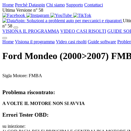
Home
Perchè Dataspin
Chi siamo
Supporto
Contattaci
Ultima Versione n° 58
Ulti
n° 58
VISIONA IL PROGRAMMA
VIDEO CASI RISOLTI
GUIDE SO
Home
Visiona il programma
Video casi risolti
Guide software
Problem
Ford Mondeo (2000>2007) FM
Sigla Motore: FMBA
Problema riscontrato:
A VOLTE IL MOTORE NON SI AVVIA
Errori Tester OBD:
su iniezione: