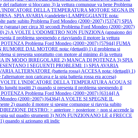
del radiatore si bloccano 3) la vettura comunque va bene
Problema
OLTE L'INDICATORE DELLA TEMPERATURA MOTORE SEGNA IN
ORSA, SPIA AVARIA (candelette) LAMPEGGIANTE nota:
olte parte subito
Problema Ford Mondeo (2000>2007) [53747] SPIA
e (sgrana) per circa 30 secondi
Problema Ford Mondeo (2000>2007)
 0) 2) A VOLTE L'ODOMETRO NON FUNZIONA (appaiono dei
presenta il problema spegnendo e riavviando il motore la vettura
DI POTENZA
Problema Ford Mondeo (2000>2007) [57944] FUMA
RUMORE DAL MOTORE nota: (dettagli) 1) il problema si
blema si presenta soprattutto con motore al minimo 4) la vettura
AVVIA IN MODO IRREGOLARE 2) MANCA DI POTENZA 3) SPIA
SI PRESENTANO I SEGUENTI PROBLEMI: 1) SPIA AVARIA
VARIA ALTERNATORE (batteria rossa) ACCESA nota: (dettagli) 1)
'alternatore non caricava e la spia batteria rossa era accesa)
 2) A VOLTE L'INDICATORE DELLA TEMPERATURA ACQUA SI
nghi tragitti 2) quando si presenta il problema spegnendo il
DI POTENZA
Problema Ford Mondeo (2000>2007) [63144] A
d Mondeo (2000>2007) [64364] A VOLTE SI SPEGNE IL
e 2) quando il motore si spegne comunque si riavvia subito
ONE DESTRO: > anteriore > posteriore > non si accende la
la spia sul quadro strumenti 3) NON FUNZIONANO LE 4 FRECCE
 1) quando si azionano gli indic