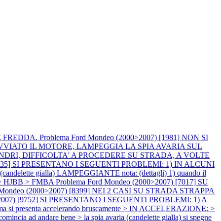
TE FREDDA.
Problema Ford Mondeo (2000>2007) [1981] NON SI
U' AVVIATO IL MOTORE, LAMPEGGIA LA SPIA AVARIA SUL
LINDRI, DIFFICOLTA' A PROCEDERE SU STRADA, A VOLTE
 [6635] SI PRESENTANO I SEGUENTI PROBLEMI: 1) IN ALCUNI
tte gialla) LAMPEGGIANTE nota: (dettagli) 1) quando il
tore > HJBB > FMBA
Problema Ford Mondeo (2000>2007) [7017] SU
d Mondeo (2000>2007) [8399] NEI 2 CASI SU STRADA STRAPPA
>2007) [9752] SI PRESENTANO I SEGUENTI PROBLEMI: 1) A
ma si presenta accelerando bruscamente > IN ACCELERAZIONE: >
ncia ad andare bene > la spia avaria (candelette gialla) si spegne