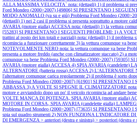
ALLA MASSIMA VELOCITA` nota: (dettagli) 1) il problema si presenta
Ford Mondeo (2000>2007) [49806] SI PRESENTANO I SE
MODO ANOMALO (va su e giù)
Problema Ford Mondeo (2000>
(dettagli) 1) nei 2 casi il problema si presenta soprattutto a motore cal
AVARIA (motore gialla) ACCESA nota: (dettagli) 1) la vettura comunqu
[55283] SI PRESENTANO I SEGUENTI PROBLEMI: 1) A VOLT
trattini al posto dei km totali e parziali) nota: (dettagli) 1) il probl
ricomincia a funzionare correttamente 3) la vettura comunque va ben
NOTEVOLMENTE NERO nota: la vettura comunque va bene
Prob
presenta a motore freddo (anche con climatizzatore staccato) 2) a moto
comunque va bene
Problema Ford Mondeo (2000>2007) [593
AVARIA (motore gialla) ACCESA 4) SPIA AVARIA (candelett
ALTERNATORE (batteria rossa) ACCESA 2) L'ALTERNATOR
l'alternatore comunque carica regolarmente 2) il problema è sorto dopo a
Problema Ford Mondeo (2000>2007) [61901] SI PRESENT
ABBASSA 3) A VOLTE SI SPEGNE IL CLIMATIZZATORE nota: (dettagli) 1
motore e avviandolo dopo un po' il veicolo ricomincia ad andare ben
VOLTE MANCA DI POTENZA, SPIA AVARIA (motore gialla) ACCESA n
MOTORE IN CORSA, SPIA AVARIA (candelette gialla) LAMPEGGIANTE n
Problema Ford Mondeo (2000>2007) [73635] SI PRESENTANO I
spia sul quadro strumenti 2) NON FUNZIONA L'INDICATORE DI D
DI EMERGENZA > anteriori (destra e sinistra) > posteriori (destra e si