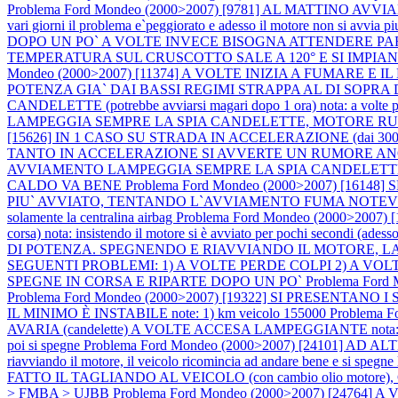
Problema Ford Mondeo (2000>2007) [9781] AL MATTINO 
vari giorni il problema e`peggiorato e adesso il motore non si avvia p
DOPO UN PO` A VOLTE INVECE BISOGNA ATTENDERE PA
TEMPERATURA SUL CRUSCOTTO SALE A 120° E SI IMPIANTA, MA
Mondeo (2000>2007) [11374] A VOLTE INIZIA A FUMARE E
POTENZA GIA` DAI BASSI REGIMI STRAPPA AL DI SOPRA 
CANDELETTE (potrebbe avviarsi magari dopo 1 ora) nota: a volte pe
LAMPEGGIA SEMPRE LA SPIA CANDELETTE, MOTORE RUMOROSO nota:
[15626] IN 1 CASO SU STRADA IN ACCELERAZIONE (dai 3000 ai
TANTO IN ACCELERAZIONE SI AVVERTE UN RUMORE AN
AVVIAMENTO LAMPEGGIA SEMPRE LA SPIA CANDELETTE, I
CALDO VA BENE
Problema Ford Mondeo (2000>2007) [1614
PIU` AVVIATO, TENTANDO L`AVVIAMENTO FUMA NOT
solamente la centralina airbag
Problema Ford Mondeo (2000>2007
corsa) nota: insistendo il motore si è avviato per pochi secondi (adess
DI POTENZA. SPEGNENDO E RIAVVIANDO IL MOTORE, LA 
SEGUENTI PROBLEMI: 1) A VOLTE PERDE COLPI 2) A VOLTE IL MO
SPEGNE IN CORSA E RIPARTE DOPO UN PO`
Problema For
Problema Ford Mondeo (2000>2007) [19322] SI PRESENTANO I
IL MINIMO È INSTABILE note: 1) km veicolo 155000
Problema 
AVARIA (candelette) A VOLTE ACCESA LAMPEGGIANTE nota: (dettagli) 
poi si spegne
Problema Ford Mondeo (2000>2007) [24101] A
riavviando il motore, il veicolo ricomincia ad andare bene e si spegne 
FATTO IL TAGLIANDO AL VEICOLO (con cambio olio motore), C
> FMBA > UJBB
Problema Ford Mondeo (2000>2007) [24764] A V