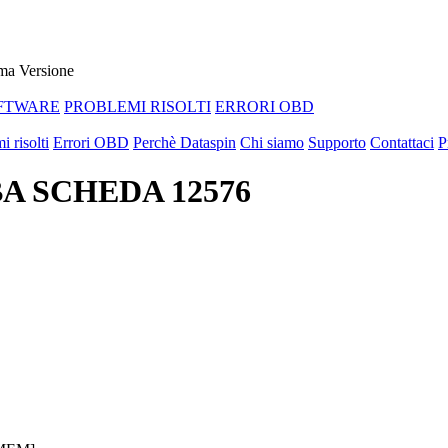
ma Versione
FTWARE
PROBLEMI RISOLTI
ERRORI OBD
i risolti
Errori OBD
Perchè Dataspin
Chi siamo
Supporto
Contattaci
P
BA SCHEDA 12576