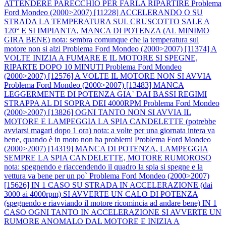
ATTENDERE PARECCHIO PER FARLA RIPARTIRE
Problema
Ford Mondeo (2000>2007) [11228] ACCELERANDO O SU
STRADA LA TEMPERATURA SUL CRUSCOTTO SALE A
120° E SI IMPIANTA, MANCA DI POTENZA (AL MINIMO
GIRA BENE) nota: sembra comunque che la temperatura sul
motore non si alzi
Problema Ford Mondeo (2000>2007) [11374] A
VOLTE INIZIA A FUMARE E IL MOTORE SI SPEGNE,
RIPARTE DOPO 10 MINUTI
Problema Ford Mondeo
(2000>2007) [12576] A VOLTE IL MOTORE NON SI AVVIA
Problema Ford Mondeo (2000>2007) [13483] MANCA
LEGGERMENTE DI POTENZA GIA` DAI BASSI REGIMI
STRAPPA AL DI SOPRA DEI 4000RPM
Problema Ford Mondeo
(2000>2007) [13826] OGNI TANTO NON SI AVVIA IL
MOTORE E LAMPEGGIA LA SPIA CANDELETTE (potrebbe
avviarsi magari dopo 1 ora) nota: a volte per una giornata intera va
bene, quando è in moto non ha problemi
Problema Ford Mondeo
(2000>2007) [14319] MANCA DI POTENZA, LAMPEGGIA
SEMPRE LA SPIA CANDELETTE, MOTORE RUMOROSO
nota: spegnendo e riaccendendo il quadro la spia si spegne e la
vettura va bene per un po`
Problema Ford Mondeo (2000>2007)
[15626] IN 1 CASO SU STRADA IN ACCELERAZIONE (dai
3000 ai 4000rpm) SI AVVERTE UN CALO DI POTENZA
(spegnendo e riavviando il motore ricomincia ad andare bene) IN 1
CASO OGNI TANTO IN ACCELERAZIONE SI AVVERTE UN
RUMORE ANOMALO DAL MOTORE E INIZIA A