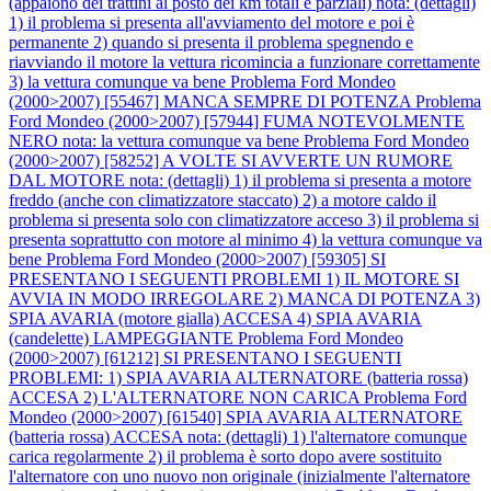
(appaiono dei trattini al posto dei km totali e parziali) nota: (dettagli)
1) il problema si presenta all'avviamento del motore e poi è
permanente 2) quando si presenta il problema spegnendo e
riavviando il motore la vettura ricomincia a funzionare correttamente
3) la vettura comunque va bene
Problema Ford Mondeo
(2000>2007) [55467] MANCA SEMPRE DI POTENZA
Problema
Ford Mondeo (2000>2007) [57944] FUMA NOTEVOLMENTE
NERO nota: la vettura comunque va bene
Problema Ford Mondeo
(2000>2007) [58252] A VOLTE SI AVVERTE UN RUMORE
DAL MOTORE nota: (dettagli) 1) il problema si presenta a motore
freddo (anche con climatizzatore staccato) 2) a motore caldo il
problema si presenta solo con climatizzatore acceso 3) il problema si
presenta soprattutto con motore al minimo 4) la vettura comunque va
bene
Problema Ford Mondeo (2000>2007) [59305] SI
PRESENTANO I SEGUENTI PROBLEMI 1) IL MOTORE SI
AVVIA IN MODO IRREGOLARE 2) MANCA DI POTENZA 3)
SPIA AVARIA (motore gialla) ACCESA 4) SPIA AVARIA
(candelette) LAMPEGGIANTE
Problema Ford Mondeo
(2000>2007) [61212] SI PRESENTANO I SEGUENTI
PROBLEMI: 1) SPIA AVARIA ALTERNATORE (batteria rossa)
ACCESA 2) L'ALTERNATORE NON CARICA
Problema Ford
Mondeo (2000>2007) [61540] SPIA AVARIA ALTERNATORE
(batteria rossa) ACCESA nota: (dettagli) 1) l'alternatore comunque
carica regolarmente 2) il problema è sorto dopo avere sostituito
l'alternatore con uno nuovo non originale (inizialmente l'alternatore