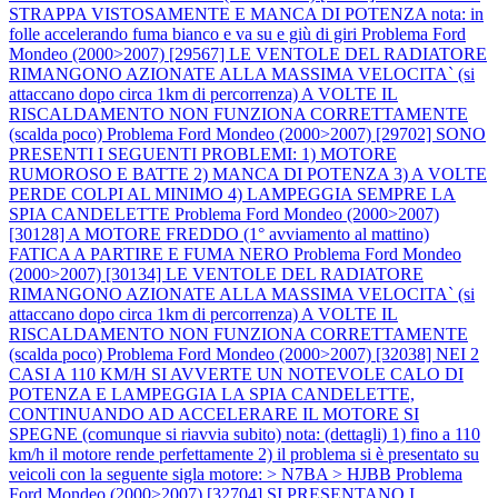
STRAPPA VISTOSAMENTE E MANCA DI POTENZA nota: in
folle accelerando fuma bianco e va su e giù di giri
Problema Ford
Mondeo (2000>2007) [29567] LE VENTOLE DEL RADIATORE
RIMANGONO AZIONATE ALLA MASSIMA VELOCITA` (si
attaccano dopo circa 1km di percorrenza) A VOLTE IL
RISCALDAMENTO NON FUNZIONA CORRETTAMENTE
(scalda poco)
Problema Ford Mondeo (2000>2007) [29702] SONO
PRESENTI I SEGUENTI PROBLEMI: 1) MOTORE
RUMOROSO E BATTE 2) MANCA DI POTENZA 3) A VOLTE
PERDE COLPI AL MINIMO 4) LAMPEGGIA SEMPRE LA
SPIA CANDELETTE
Problema Ford Mondeo (2000>2007)
[30128] A MOTORE FREDDO (1° avviamento al mattino)
FATICA A PARTIRE E FUMA NERO
Problema Ford Mondeo
(2000>2007) [30134] LE VENTOLE DEL RADIATORE
RIMANGONO AZIONATE ALLA MASSIMA VELOCITA` (si
attaccano dopo circa 1km di percorrenza) A VOLTE IL
RISCALDAMENTO NON FUNZIONA CORRETTAMENTE
(scalda poco)
Problema Ford Mondeo (2000>2007) [32038] NEI 2
CASI A 110 KM/H SI AVVERTE UN NOTEVOLE CALO DI
POTENZA E LAMPEGGIA LA SPIA CANDELETTE,
CONTINUANDO AD ACCELERARE IL MOTORE SI
SPEGNE (comunque si riavvia subito) nota: (dettagli) 1) fino a 110
km/h il motore rende perfettamente 2) il problema si è presentato su
veicoli con la seguente sigla motore: > N7BA > HJBB
Problema
Ford Mondeo (2000>2007) [32704] SI PRESENTANO I