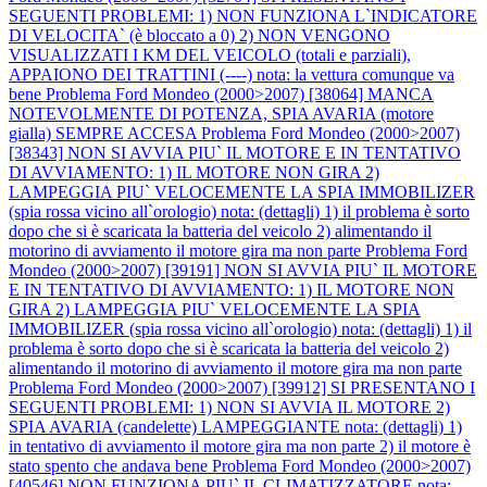
SEGUENTI PROBLEMI: 1) NON FUNZIONA L`INDICATORE
DI VELOCITA` (è bloccato a 0) 2) NON VENGONO
VISUALIZZATI I KM DEL VEICOLO (totali e parziali),
APPAIONO DEI TRATTINI (----) nota: la vettura comunque va
bene
Problema Ford Mondeo (2000>2007) [38064] MANCA
NOTEVOLMENTE DI POTENZA, SPIA AVARIA (motore
gialla) SEMPRE ACCESA
Problema Ford Mondeo (2000>2007)
[38343] NON SI AVVIA PIU` IL MOTORE E IN TENTATIVO
DI AVVIAMENTO: 1) IL MOTORE NON GIRA 2)
LAMPEGGIA PIU` VELOCEMENTE LA SPIA IMMOBILIZER
(spia rossa vicino all`orologio) nota: (dettagli) 1) il problema è sorto
dopo che si è scaricata la batteria del veicolo 2) alimentando il
motorino di avviamento il motore gira ma non parte
Problema Ford
Mondeo (2000>2007) [39191] NON SI AVVIA PIU` IL MOTORE
E IN TENTATIVO DI AVVIAMENTO: 1) IL MOTORE NON
GIRA 2) LAMPEGGIA PIU` VELOCEMENTE LA SPIA
IMMOBILIZER (spia rossa vicino all`orologio) nota: (dettagli) 1) il
problema è sorto dopo che si è scaricata la batteria del veicolo 2)
alimentando il motorino di avviamento il motore gira ma non parte
Problema Ford Mondeo (2000>2007) [39912] SI PRESENTANO I
SEGUENTI PROBLEMI: 1) NON SI AVVIA IL MOTORE 2)
SPIA AVARIA (candelette) LAMPEGGIANTE nota: (dettagli) 1)
in tentativo di avviamento il motore gira ma non parte 2) il motore è
stato spento che andava bene
Problema Ford Mondeo (2000>2007)
[40546] NON FUNZIONA PIU` IL CLIMATIZZATORE nota: