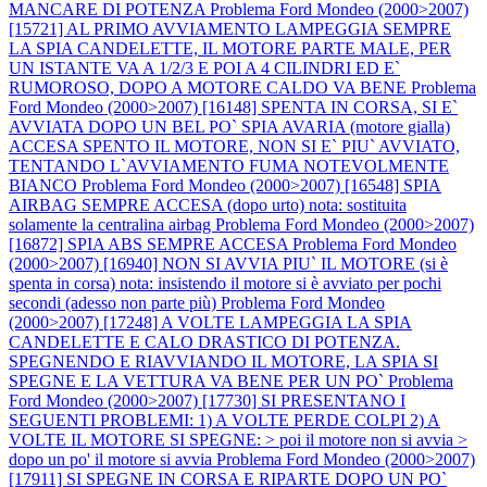
MANCARE DI POTENZA
Problema Ford Mondeo (2000>2007)
[15721] AL PRIMO AVVIAMENTO LAMPEGGIA SEMPRE
LA SPIA CANDELETTE, IL MOTORE PARTE MALE, PER
UN ISTANTE VA A 1/2/3 E POI A 4 CILINDRI ED E`
RUMOROSO, DOPO A MOTORE CALDO VA BENE
Problema
Ford Mondeo (2000>2007) [16148] SPENTA IN CORSA, SI E`
AVVIATA DOPO UN BEL PO` SPIA AVARIA (motore gialla)
ACCESA SPENTO IL MOTORE, NON SI E` PIU` AVVIATO,
TENTANDO L`AVVIAMENTO FUMA NOTEVOLMENTE
BIANCO
Problema Ford Mondeo (2000>2007) [16548] SPIA
AIRBAG SEMPRE ACCESA (dopo urto) nota: sostituita
solamente la centralina airbag
Problema Ford Mondeo (2000>2007)
[16872] SPIA ABS SEMPRE ACCESA
Problema Ford Mondeo
(2000>2007) [16940] NON SI AVVIA PIU` IL MOTORE (si è
spenta in corsa) nota: insistendo il motore si è avviato per pochi
secondi (adesso non parte più)
Problema Ford Mondeo
(2000>2007) [17248] A VOLTE LAMPEGGIA LA SPIA
CANDELETTE E CALO DRASTICO DI POTENZA.
SPEGNENDO E RIAVVIANDO IL MOTORE, LA SPIA SI
SPEGNE E LA VETTURA VA BENE PER UN PO`
Problema
Ford Mondeo (2000>2007) [17730] SI PRESENTANO I
SEGUENTI PROBLEMI: 1) A VOLTE PERDE COLPI 2) A
VOLTE IL MOTORE SI SPEGNE: > poi il motore non si avvia >
dopo un po' il motore si avvia
Problema Ford Mondeo (2000>2007)
[17911] SI SPEGNE IN CORSA E RIPARTE DOPO UN PO`