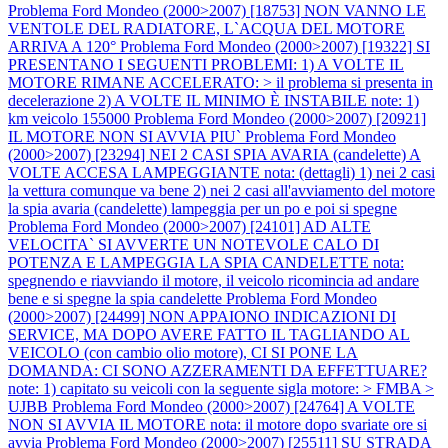
Problema Ford Mondeo (2000>2007) [18753] NON VANNO LE
VENTOLE DEL RADIATORE, L`ACQUA DEL MOTORE
ARRIVA A 120°
Problema Ford Mondeo (2000>2007) [19322] SI
PRESENTANO I SEGUENTI PROBLEMI: 1) A VOLTE IL
MOTORE RIMANE ACCELERATO: > il problema si presenta in
decelerazione 2) A VOLTE IL MINIMO È INSTABILE note: 1)
km veicolo 155000
Problema Ford Mondeo (2000>2007) [20921]
IL MOTORE NON SI AVVIA PIU`
Problema Ford Mondeo
(2000>2007) [23294] NEI 2 CASI SPIA AVARIA (candelette) A
VOLTE ACCESA LAMPEGGIANTE nota: (dettagli) 1) nei 2 casi
la vettura comunque va bene 2) nei 2 casi all'avviamento del motore
la spia avaria (candelette) lampeggia per un po e poi si spegne
Problema Ford Mondeo (2000>2007) [24101] AD ALTE
VELOCITA` SI AVVERTE UN NOTEVOLE CALO DI
POTENZA E LAMPEGGIA LA SPIA CANDELETTE nota:
spegnendo e riavviando il motore, il veicolo ricomincia ad andare
bene e si spegne la spia candelette
Problema Ford Mondeo
(2000>2007) [24499] NON APPAIONO INDICAZIONI DI
SERVICE, MA DOPO AVERE FATTO IL TAGLIANDO AL
VEICOLO (con cambio olio motore), CI SI PONE LA
DOMANDA: CI SONO AZZERAMENTI DA EFFETTUARE?
note: 1) capitato su veicoli con la seguente sigla motore: > FMBA >
UJBB
Problema Ford Mondeo (2000>2007) [24764] A VOLTE
NON SI AVVIA IL MOTORE nota: il motore dopo svariate ore si
avvia
Problema Ford Mondeo (2000>2007) [25511] SU STRADA