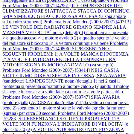
lampeggiante manca di potenzaCASI:> 1 caso capitato §
Problema
Ford Mondeo (2000>2007) [47961] IL COMPRESSORE DEL
CLIMATIZZATORE SI ATTACCA E STACCA DI CONTINUO,
SPIA SIMBOLO GHIACCIO ROSSA ACCESA (la spia appare
sul quadro strumenti)
Problema Ford Mondeo (2000>2007) [49313]
LE VENTOLE DEL RADIATORE GIRANO SEMPRE ALLA
MASSIMA VELOCITA` nota: (dettagli) 1) il problema si presenta
> a quadro acceso > a motore avviato 2) a quadro spento le ventole
del radiatore si bloccano 3) la vettura comunque va bene
Problema
Ford Mondeo (2000>2007) [49806] SI PRESENTANO I
SEGUENTI PROBLEMI: 1) A VOLTE MANCA DI POTENZA
2) A VOLTE L'INDICATORE DELLA TEMPERATURA
MOTORE SEGNA IN MODO ANOMALO (va su e giù)
Problema Ford Mondeo (2000>2007) [53414] NEI 2 CASI A
VOLTE IL MOTORE SI SPEGNE IN CORSA, SPIA AVARIA
(candelette) LAMPEGGIANTE nota: (dettagli) 1) nei 2 casi il
problema si presenta soprattutto a motore caldo 2) quando il motore
si spegne in corsa: > a volte fatica a partire > a volte parte subito
Problema Ford Mondeo (2000>2007) [53747] SPIA AVARIA
(motore gialla) ACCESA nota: (dettagli) 1) la vettura comunque va
bene 2) spegnendo il motore si sente la valvola egr che fa rumore
(sgrana) per circa 30 secondi
Problema Ford Mondeo (2000>2007)
[55283] SI PRESENTANO I SEGUENTI PROBLEMI: 1) A
VOLTE NON FUNZIONA L'INDICATORE DI VELOCITA' (è
bloccato a 0) 2) A VOLTE L'ODOMETRO NON FUNZIONA