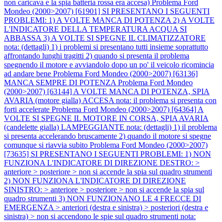
non caricava e la spia batteria rossa era accesa)
Problema Ford
Mondeo (2000>2007) [61901] SI PRESENTANO I SEGUENTI
PROBLEMI: 1) A VOLTE MANCA DI POTENZA 2) A VOLTE
L'INDICATORE DELLA TEMPERATURA ACQUA SI
ABBASSA 3) A VOLTE SI SPEGNE IL CLIMATIZZATORE
nota: (dettagli) 1) i problemi si presentano tutti insieme soprattutto
affrontando lunghi tragitti 2) quando si presenta il problema
spegnendo il motore e avviandolo dopo un po' il veicolo ricomincia
ad andare bene
Problema Ford Mondeo (2000>2007) [63136]
MANCA SEMPRE DI POTENZA
Problema Ford Mondeo
(2000>2007) [63144] A VOLTE MANCA DI POTENZA, SPIA
AVARIA (motore gialla) ACCESA nota: il problema si presenta con
forti accelerate
Problema Ford Mondeo (2000>2007) [64364] A
VOLTE SI SPEGNE IL MOTORE IN CORSA, SPIA AVARIA
(candelette gialla) LAMPEGGIANTE nota: (dettagli) 1) il problema
si presenta accelerando bruscamente 2) quando il motore si spegne
comunque si riavvia subito
Problema Ford Mondeo (2000>2007)
[73635] SI PRESENTANO I SEGUENTI PROBLEMI: 1) NON
FUNZIONA L'INDICATORE DI DIREZIONE DESTRO: >
anteriore > posteriore > non si accende la spia sul quadro strumenti
2) NON FUNZIONA L'INDICATORE DI DIREZIONE
SINISTRO: > anteriore > posteriore > non si accende la spia sul
quadro strumenti 3) NON FUNZIONANO LE 4 FRECCE DI
EMERGENZA > anteriori (destra e sinistra) > posteriori (destra e
sinistra) > non si accendono le spie sul quadro strumenti nota: