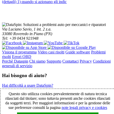
(dettagli) 1) quando si azionano gli indic
Via Luciano Savio, 1 int. 2 z.a.
33080 Roveredo in Piano (PN)
Tel: +39 0434 921948
Visiona il programma
Video casi risolti
Guide software
Problemi
risolti
Errori OBD
Perchè Dataspin
Chi siamo
Supporto
Contattaci
Privacy
Condizioni
generali di servizio
Hai bisogno di aiuto?
Hai difficoltà a usare DataSpin?
Clicca per la teleassistenza!
Questo sito utilizza cookies prevalentemente di natura tecnica
rilasciati dal titolare; sono tuttavia presenti anche cookies rilasciati
da soggetti terzi. Per maggiori informazioni e per la gestione delle
© 2003-2026 DataSpin è un marchio SpinelCar - Tutti i diritti
sue preferenze consulti la pagina
note legali privacy e cookies
riservati - È vietata la riproduzione anche parziale - Partita IVA