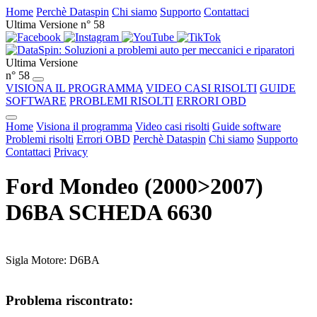
Home
Perchè Dataspin
Chi siamo
Supporto
Contattaci
Ultima Versione n° 58
Ultima Versione
n° 58
VISIONA IL PROGRAMMA
VIDEO CASI RISOLTI
GUIDE
SOFTWARE
PROBLEMI RISOLTI
ERRORI OBD
Home
Visiona il programma
Video casi risolti
Guide software
Problemi risolti
Errori OBD
Perchè Dataspin
Chi siamo
Supporto
Contattaci
Privacy
Ford Mondeo (2000>2007)
D6BA SCHEDA 6630
Sigla Motore: D6BA
Problema riscontrato: