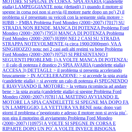
MOTORE SI SPEGNE IN CORSA, SPIA AVARIA (candelette
gialla) LAMPEGGIANTE nota: (dettagli) 1) quando il motore si
spegne in corsa poi non si avvia (il motore parte dopo un po') 2) il
problema si è presentato su veicoli con la seguente sigla motore >
HJBB > FMBA
Problema Ford Mondeo (2000>2007) [7017] SU
STRADA NON RENDE, MANCA DI POTENZA
Problema Ford
Mondeo (2000>2007) [7953] MANCA DI POTENZA
Problema
Ford Mondeo (2000>2007) [8399] NEI 2 CASI SU STRADA
STRAPPA NOTEVOLMENTE (a circa 1900/2000rpm), VA A
SINGHIOZZO nota: nei 2 casi agli alti regimi va bene
Problema
Ford Mondeo (2000>2007) [9752] SI PRESENTANO I
SEGUENTI PROBLEMI: 1) A VOLTE MANCA DI POTENZA:
> il calo di potenza è drastico 2) SPIA AVARIA (candelette gialla)
ACCESA 3) DETTAGLI: > il problema si presenta accelerando
bruscamente > IN ACCELERAZIONE: > si accende la spia avaria
(candelette gialla) > si avverte un calo di potenza 4) SPEGNENDO
E RIAVVIANDO IL MOTORE: > la vettura ricomincia ad andare
bene > la spia avaria (candelette gialla) si spegne
Problema Ford
Mondeo (2000>2007) [9781] AL MATTINO AVVIANDO IL
MOTORE LA SPIA CANDELETTE SI SPEGNE MA DOPO FA
UN LAMPEGGIO, LA VETTURA VA BENE nota: dopo vari
giorni il problema e`peggiorato e adesso il motore non si avvia piu`,
non gira il motorino di avviamento
Problema Ford Mondeo
(2000>2007) [10975] A VOLTE SI SPEGNE IN CORSA E
RIPARTE DOPO UN PO` A VOLTE INVECE BISOGNA