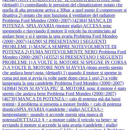
(dettagli) 1) controllando le pressioni del climatizzatore notato che
quella di alta pressione arriva a 30bar, a quel punto il compressore si
disattiva 2) notato che non funziona il ventilatore del radiatore
Problema Ford Mondeo (2000>2007) [42384] MANCA DI
POTENZA, SPIA AVARIA (motore gialla) ACCESA nota:
spegnendo e riavviando il motore il veicolo ha ricominciato ad
andare bene e si è spenta la spia avaria
Problema Ford Mondeo
(2000>2007) [43290] SI PRESENTANO I SEGUENTI
PROBLEMI: 1) MANCA SEMPRE NOTEVOLMENTE DI
POTENZA 2) FUMA NOTEVOLMENTE NERO
Problema Ford
Mondeo (2000>2007) [43552] SI PRESENTANO I SEGUENTI
PROBLEMI: 1) A VOLTE IL MOTORE SI SPEGNE IN CORSA
2) A VOLTE IL MOTORE NON SI AVVIA (dopo averlo spento
che andava bene) nota: (dettagli) 1) quando il motore si spegne in
corsa poi non si avvia (a volte parte dopo circa 1 ora) 2) a volte
lampeggia la spia candelette
Problema Ford Mondeo (2000>2007)
[43984] NON SI AVVIA PIU` IL MOTORE nota: il motore è stato
spento che andava bene
Problema Ford Mondeo (2000>2007)
[46739] MANCA DI POTENZA:> calo di potenza già dai bassi
regimi> il problema si presenta a motore freddo > calo di potenza
drasticoSPIA AVARIA (candelette / gialla) ACCESA:>
lampeggiante> quando si accende questa spia manca di
potenzaDETTAGLI: § > a motore caldo il veicolo va bene> se
avviando il motore si accende la spia avaria (candelette / gialla)