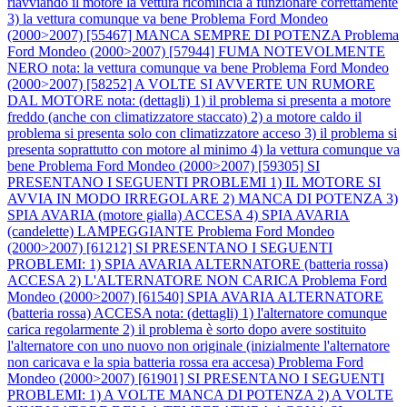
riavviando il motore la vettura ricomincia a funzionare correttamente
3) la vettura comunque va bene
Problema Ford Mondeo
(2000>2007) [55467] MANCA SEMPRE DI POTENZA
Problema
Ford Mondeo (2000>2007) [57944] FUMA NOTEVOLMENTE
NERO nota: la vettura comunque va bene
Problema Ford Mondeo
(2000>2007) [58252] A VOLTE SI AVVERTE UN RUMORE
DAL MOTORE nota: (dettagli) 1) il problema si presenta a motore
freddo (anche con climatizzatore staccato) 2) a motore caldo il
problema si presenta solo con climatizzatore acceso 3) il problema si
presenta soprattutto con motore al minimo 4) la vettura comunque va
bene
Problema Ford Mondeo (2000>2007) [59305] SI
PRESENTANO I SEGUENTI PROBLEMI 1) IL MOTORE SI
AVVIA IN MODO IRREGOLARE 2) MANCA DI POTENZA 3)
SPIA AVARIA (motore gialla) ACCESA 4) SPIA AVARIA
(candelette) LAMPEGGIANTE
Problema Ford Mondeo
(2000>2007) [61212] SI PRESENTANO I SEGUENTI
PROBLEMI: 1) SPIA AVARIA ALTERNATORE (batteria rossa)
ACCESA 2) L'ALTERNATORE NON CARICA
Problema Ford
Mondeo (2000>2007) [61540] SPIA AVARIA ALTERNATORE
(batteria rossa) ACCESA nota: (dettagli) 1) l'alternatore comunque
carica regolarmente 2) il problema è sorto dopo avere sostituito
l'alternatore con uno nuovo non originale (inizialmente l'alternatore
non caricava e la spia batteria rossa era accesa)
Problema Ford
Mondeo (2000>2007) [61901] SI PRESENTANO I SEGUENTI
PROBLEMI: 1) A VOLTE MANCA DI POTENZA 2) A VOLTE