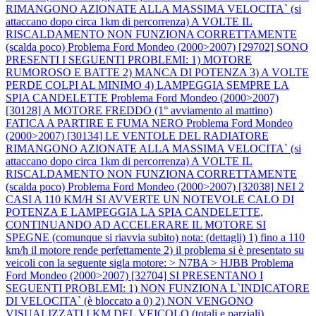
RIMANGONO AZIONATE ALLA MASSIMA VELOCITA` (si
attaccano dopo circa 1km di percorrenza) A VOLTE IL
RISCALDAMENTO NON FUNZIONA CORRETTAMENTE
(scalda poco)
Problema Ford Mondeo (2000>2007) [29702] SONO
PRESENTI I SEGUENTI PROBLEMI: 1) MOTORE
RUMOROSO E BATTE 2) MANCA DI POTENZA 3) A VOLTE
PERDE COLPI AL MINIMO 4) LAMPEGGIA SEMPRE LA
SPIA CANDELETTE
Problema Ford Mondeo (2000>2007)
[30128] A MOTORE FREDDO (1° avviamento al mattino)
FATICA A PARTIRE E FUMA NERO
Problema Ford Mondeo
(2000>2007) [30134] LE VENTOLE DEL RADIATORE
RIMANGONO AZIONATE ALLA MASSIMA VELOCITA` (si
attaccano dopo circa 1km di percorrenza) A VOLTE IL
RISCALDAMENTO NON FUNZIONA CORRETTAMENTE
(scalda poco)
Problema Ford Mondeo (2000>2007) [32038] NEI 2
CASI A 110 KM/H SI AVVERTE UN NOTEVOLE CALO DI
POTENZA E LAMPEGGIA LA SPIA CANDELETTE,
CONTINUANDO AD ACCELERARE IL MOTORE SI
SPEGNE (comunque si riavvia subito) nota: (dettagli) 1) fino a 110
km/h il motore rende perfettamente 2) il problema si è presentato su
veicoli con la seguente sigla motore: > N7BA > HJBB
Problema
Ford Mondeo (2000>2007) [32704] SI PRESENTANO I
SEGUENTI PROBLEMI: 1) NON FUNZIONA L`INDICATORE
DI VELOCITA` (è bloccato a 0) 2) NON VENGONO
VISUALIZZATI I KM DEL VEICOLO (totali e parziali),