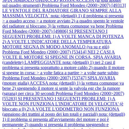
SPIA SIMBOLO GHIACCIO ROSSA ACCESA (la spia appare
sul quadro strumenti)
Problema Ford Mondeo (2000>2007) [49313]
LE VENTOLE DEL RADIATORE GIRANO SEMPRE ALLA
MASSIMA VELOCITA` nota: (dettagli) 1) il problema si presenta
> a quadro acceso > a motore avviato 2) a quadro spento le ventole
del radiatore si bloccano 3) la vettura comunque va bene
Problema
Ford Mondeo (2000>2007) [49806] SI PRESENTANO I
SEGUENTI PROBLEMI: 1) A VOLTE MANCA DI POTENZA
2) A VOLTE L'INDICATORE DELLA TEMPERATURA
MOTORE SEGNA IN MODO ANOMALO (va su e giù)
Problema Ford Mondeo (2000>2007) [53414] NEI 2 CASI A
VOLTE IL MOTORE SI SPEGNE IN CORSA, SPIA AVARIA
(candelette) LAMPEGGIANTE nota: (dettagli) 1) nei 2 casi il
problema si presenta soprattutto a motore caldo 2) quando il motore
si spegne in corsa: > a volte fatica a partire > a volte parte subito
Problema Ford Mondeo (2000>2007) [53747] SPIA AVARIA
(motore gialla) ACCESA nota: (dettagli) 1) la vettura comunque va
bene 2) spegnendo il motore si sente la valvola egr che fa rumore
(sgrana) per circa 30 secondi
Problema Ford Mondeo (2000>2007)
[55283] SI PRESENTANO I SEGUENTI PROBLEMI: 1) A
VOLTE NON FUNZIONA L'INDICATORE DI VELOCITA' (è
bloccato a 0) 2) A VOLTE L'ODOMETRO NON FUNZIONA
(appaiono dei trattini al posto dei km totali e parziali) nota: (dettagli)
1) il problema si presenta all'avviamento del motore e poi è
permanente 2) quando si presenta il problema spegnendo e