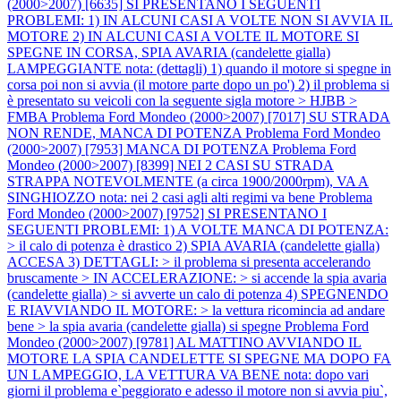
(2000>2007) [6635] SI PRESENTANO I SEGUENTI
PROBLEMI: 1) IN ALCUNI CASI A VOLTE NON SI AVVIA IL
MOTORE 2) IN ALCUNI CASI A VOLTE IL MOTORE SI
SPEGNE IN CORSA, SPIA AVARIA (candelette gialla)
LAMPEGGIANTE nota: (dettagli) 1) quando il motore si spegne in
corsa poi non si avvia (il motore parte dopo un po') 2) il problema si
è presentato su veicoli con la seguente sigla motore > HJBB >
FMBA
Problema Ford Mondeo (2000>2007) [7017] SU STRADA
NON RENDE, MANCA DI POTENZA
Problema Ford Mondeo
(2000>2007) [7953] MANCA DI POTENZA
Problema Ford
Mondeo (2000>2007) [8399] NEI 2 CASI SU STRADA
STRAPPA NOTEVOLMENTE (a circa 1900/2000rpm), VA A
SINGHIOZZO nota: nei 2 casi agli alti regimi va bene
Problema
Ford Mondeo (2000>2007) [9752] SI PRESENTANO I
SEGUENTI PROBLEMI: 1) A VOLTE MANCA DI POTENZA:
> il calo di potenza è drastico 2) SPIA AVARIA (candelette gialla)
ACCESA 3) DETTAGLI: > il problema si presenta accelerando
bruscamente > IN ACCELERAZIONE: > si accende la spia avaria
(candelette gialla) > si avverte un calo di potenza 4) SPEGNENDO
E RIAVVIANDO IL MOTORE: > la vettura ricomincia ad andare
bene > la spia avaria (candelette gialla) si spegne
Problema Ford
Mondeo (2000>2007) [9781] AL MATTINO AVVIANDO IL
MOTORE LA SPIA CANDELETTE SI SPEGNE MA DOPO FA
UN LAMPEGGIO, LA VETTURA VA BENE nota: dopo vari
giorni il problema e`peggiorato e adesso il motore non si avvia piu`,