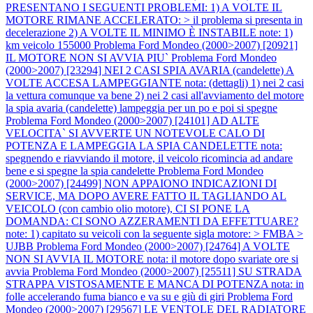
PRESENTANO I SEGUENTI PROBLEMI: 1) A VOLTE IL
MOTORE RIMANE ACCELERATO: > il problema si presenta in
decelerazione 2) A VOLTE IL MINIMO È INSTABILE note: 1)
km veicolo 155000
Problema Ford Mondeo (2000>2007) [20921]
IL MOTORE NON SI AVVIA PIU`
Problema Ford Mondeo
(2000>2007) [23294] NEI 2 CASI SPIA AVARIA (candelette) A
VOLTE ACCESA LAMPEGGIANTE nota: (dettagli) 1) nei 2 casi
la vettura comunque va bene 2) nei 2 casi all'avviamento del motore
la spia avaria (candelette) lampeggia per un po e poi si spegne
Problema Ford Mondeo (2000>2007) [24101] AD ALTE
VELOCITA` SI AVVERTE UN NOTEVOLE CALO DI
POTENZA E LAMPEGGIA LA SPIA CANDELETTE nota:
spegnendo e riavviando il motore, il veicolo ricomincia ad andare
bene e si spegne la spia candelette
Problema Ford Mondeo
(2000>2007) [24499] NON APPAIONO INDICAZIONI DI
SERVICE, MA DOPO AVERE FATTO IL TAGLIANDO AL
VEICOLO (con cambio olio motore), CI SI PONE LA
DOMANDA: CI SONO AZZERAMENTI DA EFFETTUARE?
note: 1) capitato su veicoli con la seguente sigla motore: > FMBA >
UJBB
Problema Ford Mondeo (2000>2007) [24764] A VOLTE
NON SI AVVIA IL MOTORE nota: il motore dopo svariate ore si
avvia
Problema Ford Mondeo (2000>2007) [25511] SU STRADA
STRAPPA VISTOSAMENTE E MANCA DI POTENZA nota: in
folle accelerando fuma bianco e va su e giù di giri
Problema Ford
Mondeo (2000>2007) [29567] LE VENTOLE DEL RADIATORE