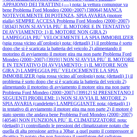
APPAIONO DEI TRATTINI (----) nota: la vettura comunque va
bene
Problema Ford Mondeo (2000>2007) [38064] MANCA
NOTEVOLMENTE DI POTENZA, SPIA AVARIA (motore
gialla) SEMPRE ACCESA
Problema Ford Mondeo (2000>2007)
[38343] NON SI AVVIA PIU` IL MOTORE E IN TENTATIVO
DI AVVIAMENTO: 1) IL MOTORE NON GIRA 2)
LAMPEGGIA PIU` VELOCEMENTE LA SPIA IMMOBILIZER
(spia rossa vicino all`orologio) nota: (dettagli) 1) il problema è sorto
dopo che si è scaricata la batteria del veicolo 2) alimentando il
motorino di avviamento il motore gira ma non parte
Problema Ford
Mondeo (2000>2007) [39191] NON SI AVVIA PIU` IL MOTORE
E IN TENTATIVO DI AVVIAMENTO: 1) IL MOTORE NON
GIRA 2) LAMPEGGIA PIU` VELOCEMENTE LA SPIA
IMMOBILIZER (spia rossa vicino all`orologio) nota: (dettagli) 1) il
problema è sorto dopo che si è scaricata la batteria del veicolo 2)
alimentando il motorino di avviamento il motore gira ma non parte
Problema Ford Mondeo (2000>2007) [39912] SI PRESENTANO I
SEGUENTI PROBLEMI: 1) NON SI AVVIA IL MOTORE 2)
SPIA AVARIA (candelette) LAMPEGGIANTE nota: (dettagli) 1)
in tentativo di avviamento il motore gira ma non parte 2) il motore è
stato spento che andava bene
Problema Ford Mondeo (2000>2007)
[40546] NON FUNZIONA PIU` IL CLIMATIZZATORE nota:
(dettagli) 1) controllando le pressioni del climatizzatore notato che
quella di alta pressione arriva a 30bar, a quel punto il compressore si
disattiva 2) notato che non funziona il ventilatore del radiatore