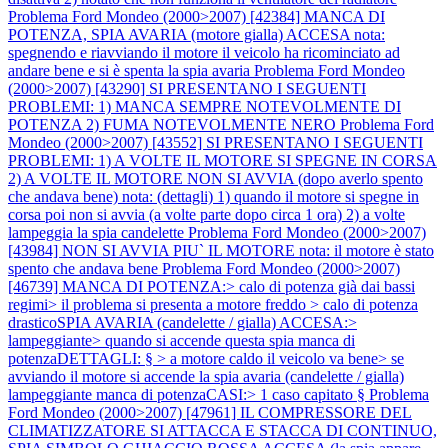
Problema Ford Mondeo (2000>2007) [42384] MANCA DI
POTENZA, SPIA AVARIA (motore gialla) ACCESA nota:
spegnendo e riavviando il motore il veicolo ha ricominciato ad
andare bene e si è spenta la spia avaria
Problema Ford Mondeo
(2000>2007) [43290] SI PRESENTANO I SEGUENTI
PROBLEMI: 1) MANCA SEMPRE NOTEVOLMENTE DI
POTENZA 2) FUMA NOTEVOLMENTE NERO
Problema Ford
Mondeo (2000>2007) [43552] SI PRESENTANO I SEGUENTI
PROBLEMI: 1) A VOLTE IL MOTORE SI SPEGNE IN CORSA
2) A VOLTE IL MOTORE NON SI AVVIA (dopo averlo spento
che andava bene) nota: (dettagli) 1) quando il motore si spegne in
corsa poi non si avvia (a volte parte dopo circa 1 ora) 2) a volte
lampeggia la spia candelette
Problema Ford Mondeo (2000>2007)
[43984] NON SI AVVIA PIU` IL MOTORE nota: il motore è stato
spento che andava bene
Problema Ford Mondeo (2000>2007)
[46739] MANCA DI POTENZA:> calo di potenza già dai bassi
regimi> il problema si presenta a motore freddo > calo di potenza
drasticoSPIA AVARIA (candelette / gialla) ACCESA:>
lampeggiante> quando si accende questa spia manca di
potenzaDETTAGLI: § > a motore caldo il veicolo va bene> se
avviando il motore si accende la spia avaria (candelette / gialla)
lampeggiante manca di potenzaCASI:> 1 caso capitato §
Problema
Ford Mondeo (2000>2007) [47961] IL COMPRESSORE DEL
CLIMATIZZATORE SI ATTACCA E STACCA DI CONTINUO,