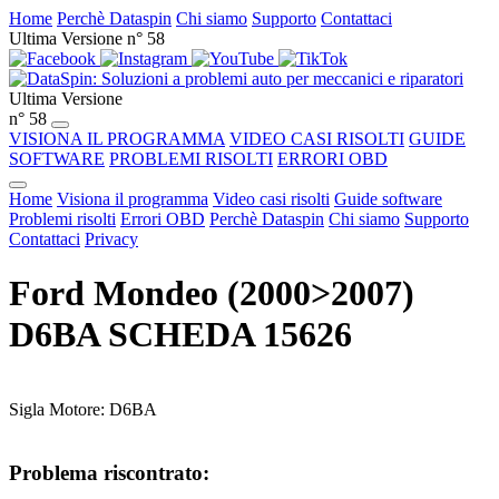
Home
Perchè Dataspin
Chi siamo
Supporto
Contattaci
Ultima Versione n° 58
Ultima Versione
n° 58
VISIONA IL PROGRAMMA
VIDEO CASI RISOLTI
GUIDE
SOFTWARE
PROBLEMI RISOLTI
ERRORI OBD
Home
Visiona il programma
Video casi risolti
Guide software
Problemi risolti
Errori OBD
Perchè Dataspin
Chi siamo
Supporto
Contattaci
Privacy
Ford Mondeo (2000>2007)
D6BA SCHEDA 15626
Sigla Motore: D6BA
Problema riscontrato: