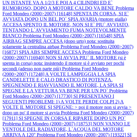
UN ISTANTE VA A 1/2/3 E POI A 4 CILINDRI ED E`
RUMOROSO, DOPO A MOTORE CALDO VA BENE
Problema
Ford Mondeo (2000>2007) [16148] SPENTA IN CORSA, SI E`
AVVIATA DOPO UN BEL PO` SPIA AVARIA (motore gialla)
ACCESA SPENTO IL MOTORE, NON SI E` PIU` AVVIATO,
TENTANDO L`AVVIAMENTO FUMA NOTEVOLMENTE
BIANCO
Problema Ford Mondeo (2000>2007) [16548] SPIA
AIRBAG SEMPRE ACCESA (dopo urto) nota: sostituita
solamente la centralina airbag
Problema Ford Mondeo (2000>2007)
[16872] SPIA ABS SEMPRE ACCESA
Problema Ford Mondeo
(2000>2007) [16940] NON SI AVVIA PIU` IL MOTORE (si è
spenta in corsa) nota: insistendo il motore si è avviato per pochi
secondi (adesso non parte più)
Problema Ford Mondeo
(2000>2007) [17248] A VOLTE LAMPEGGIA LA SPIA
CANDELETTE E CALO DRASTICO DI POTENZA.
SPEGNENDO E RIAVVIANDO IL MOTORE, LA SPIA SI
SPEGNE E LA VETTURA VA BENE PER UN PO`
Problema
Ford Mondeo (2000>2007) [17730] SI PRESENTANO I
SEGUENTI PROBLEMI: 1) A VOLTE PERDE COLPI 2) A
VOLTE IL MOTORE SI SPEGNE: > poi il motore non si avvia >
dopo un po' il motore si avvia
Problema Ford Mondeo (2000>2007)
[17911] SI SPEGNE IN CORSA E RIPARTE DOPO UN PO`
Problema Ford Mondeo (2000>2007) [18753] NON VANNO LE
VENTOLE DEL RADIATORE, L`ACQUA DEL MOTORE
ARRIVA A 120°
Problema Ford Mondeo (2000>2007) [19322] SI