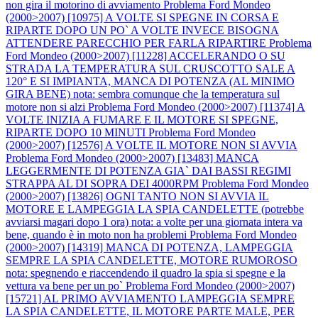
non gira il motorino di avviamento
Problema Ford Mondeo
(2000>2007) [10975] A VOLTE SI SPEGNE IN CORSA E
RIPARTE DOPO UN PO` A VOLTE INVECE BISOGNA
ATTENDERE PARECCHIO PER FARLA RIPARTIRE
Problema
Ford Mondeo (2000>2007) [11228] ACCELERANDO O SU
STRADA LA TEMPERATURA SUL CRUSCOTTO SALE A
120° E SI IMPIANTA, MANCA DI POTENZA (AL MINIMO
GIRA BENE) nota: sembra comunque che la temperatura sul
motore non si alzi
Problema Ford Mondeo (2000>2007) [11374] A
VOLTE INIZIA A FUMARE E IL MOTORE SI SPEGNE,
RIPARTE DOPO 10 MINUTI
Problema Ford Mondeo
(2000>2007) [12576] A VOLTE IL MOTORE NON SI AVVIA
Problema Ford Mondeo (2000>2007) [13483] MANCA
LEGGERMENTE DI POTENZA GIA` DAI BASSI REGIMI
STRAPPA AL DI SOPRA DEI 4000RPM
Problema Ford Mondeo
(2000>2007) [13826] OGNI TANTO NON SI AVVIA IL
MOTORE E LAMPEGGIA LA SPIA CANDELETTE (potrebbe
avviarsi magari dopo 1 ora) nota: a volte per una giornata intera va
bene, quando è in moto non ha problemi
Problema Ford Mondeo
(2000>2007) [14319] MANCA DI POTENZA, LAMPEGGIA
SEMPRE LA SPIA CANDELETTE, MOTORE RUMOROSO
nota: spegnendo e riaccendendo il quadro la spia si spegne e la
vettura va bene per un po`
Problema Ford Mondeo (2000>2007)
[15721] AL PRIMO AVVIAMENTO LAMPEGGIA SEMPRE
LA SPIA CANDELETTE, IL MOTORE PARTE MALE, PER