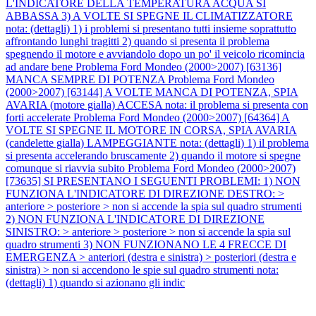
L'INDICATORE DELLA TEMPERATURA ACQUA SI
ABBASSA 3) A VOLTE SI SPEGNE IL CLIMATIZZATORE
nota: (dettagli) 1) i problemi si presentano tutti insieme soprattutto
affrontando lunghi tragitti 2) quando si presenta il problema
spegnendo il motore e avviandolo dopo un po' il veicolo ricomincia
ad andare bene
Problema Ford Mondeo (2000>2007) [63136]
MANCA SEMPRE DI POTENZA
Problema Ford Mondeo
(2000>2007) [63144] A VOLTE MANCA DI POTENZA, SPIA
AVARIA (motore gialla) ACCESA nota: il problema si presenta con
forti accelerate
Problema Ford Mondeo (2000>2007) [64364] A
VOLTE SI SPEGNE IL MOTORE IN CORSA, SPIA AVARIA
(candelette gialla) LAMPEGGIANTE nota: (dettagli) 1) il problema
si presenta accelerando bruscamente 2) quando il motore si spegne
comunque si riavvia subito
Problema Ford Mondeo (2000>2007)
[73635] SI PRESENTANO I SEGUENTI PROBLEMI: 1) NON
FUNZIONA L'INDICATORE DI DIREZIONE DESTRO: >
anteriore > posteriore > non si accende la spia sul quadro strumenti
2) NON FUNZIONA L'INDICATORE DI DIREZIONE
SINISTRO: > anteriore > posteriore > non si accende la spia sul
quadro strumenti 3) NON FUNZIONANO LE 4 FRECCE DI
EMERGENZA > anteriori (destra e sinistra) > posteriori (destra e
sinistra) > non si accendono le spie sul quadro strumenti nota:
(dettagli) 1) quando si azionano gli indic