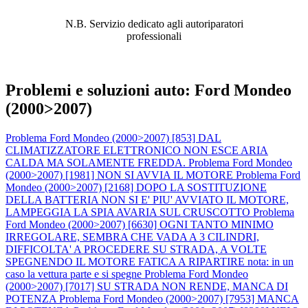
PROBLEMA!
N.B. Servizio dedicato agli autoriparatori
professionali
Problemi e soluzioni auto: Ford Mondeo
(2000>2007)
Problema Ford Mondeo (2000>2007) [853] DAL
CLIMATIZZATORE ELETTRONICO NON ESCE ARIA
CALDA MA SOLAMENTE FREDDA.
Problema Ford Mondeo
(2000>2007) [1981] NON SI AVVIA IL MOTORE
Problema Ford
Mondeo (2000>2007) [2168] DOPO LA SOSTITUZIONE
DELLA BATTERIA NON SI E' PIU' AVVIATO IL MOTORE,
LAMPEGGIA LA SPIA AVARIA SUL CRUSCOTTO
Problema
Ford Mondeo (2000>2007) [6630] OGNI TANTO MINIMO
IRREGOLARE, SEMBRA CHE VADA A 3 CILINDRI,
DIFFICOLTA' A PROCEDERE SU STRADA, A VOLTE
SPEGNENDO IL MOTORE FATICA A RIPARTIRE nota: in un
caso la vettura parte e si spegne
Problema Ford Mondeo
(2000>2007) [7017] SU STRADA NON RENDE, MANCA DI
POTENZA
Problema Ford Mondeo (2000>2007) [7953] MANCA