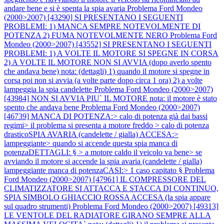
andare bene e si è spenta la spia avaria
Problema Ford Mondeo
(2000>2007) [43290] SI PRESENTANO I SEGUENTI
PROBLEMI: 1) MANCA SEMPRE NOTEVOLMENTE DI
POTENZA 2) FUMA NOTEVOLMENTE NERO
Problema Ford
Mondeo (2000>2007) [43552] SI PRESENTANO I SEGUENTI
PROBLEMI: 1) A VOLTE IL MOTORE SI SPEGNE IN CORSA
2) A VOLTE IL MOTORE NON SI AVVIA (dopo averlo spento
che andava bene) nota: (dettagli) 1) quando il motore si spegne in
corsa poi non si avvia (a volte parte dopo circa 1 ora) 2) a volte
lampeggia la spia candelette
Problema Ford Mondeo (2000>2007)
[43984] NON SI AVVIA PIU` IL MOTORE nota: il motore è stato
spento che andava bene
Problema Ford Mondeo (2000>2007)
[46739] MANCA DI POTENZA:> calo di potenza già dai bassi
regimi> il problema si presenta a motore freddo > calo di potenza
drasticoSPIA AVARIA (candelette / gialla) ACCESA:>
lampeggiante> quando si accende questa spia manca di
potenzaDETTAGLI: § > a motore caldo il veicolo va bene> se
avviando il motore si accende la spia avaria (candelette / gialla)
lampeggiante manca di potenzaCASI:> 1 caso capitato §
Problema
Ford Mondeo (2000>2007) [47961] IL COMPRESSORE DEL
CLIMATIZZATORE SI ATTACCA E STACCA DI CONTINUO,
SPIA SIMBOLO GHIACCIO ROSSA ACCESA (la spia appare
sul quadro strumenti)
Problema Ford Mondeo (2000>2007) [49313]
LE VENTOLE DEL RADIATORE GIRANO SEMPRE ALLA