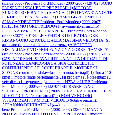
(scalda poco)
Problema Ford Mondeo (2000>2007) [29702] SONO
PRESENTI I SEGUENTI PROBLEMI: 1) MOTORE
RUMOROSO E BATTE 2) MANCA DI POTENZA 3) A VOLTE
PERDE COLPI AL MINIMO 4) LAMPEGGIA SEMPRE LA
SPIA CANDELETTE
Problema Ford Mondeo (2000>2007)
[30128] A MOTORE FREDDO (1° avviamento al mattino)
FATICA A PARTIRE E FUMA NERO
Problema Ford Mondeo
(2000>2007) [30134] LE VENTOLE DEL RADIATORE
RIMANGONO AZIONATE ALLA MASSIMA VELOCITA` (si
attaccano dopo circa 1km di percorrenza) A VOLTE IL
RISCALDAMENTO NON FUNZIONA CORRETTAMENTE
(scalda poco)
Problema Ford Mondeo (2000>2007) [32038] NEI 2
CASI A 110 KM/H SI AVVERTE UN NOTEVOLE CALO DI
POTENZA E LAMPEGGIA LA SPIA CANDELETTE,
CONTINUANDO AD ACCELERARE IL MOTORE SI
SPEGNE (comunque si riavvia subito) nota: (dettagli) 1) fino a 110
km/h il motore rende perfettamente 2) il problema si è presentato su
veicoli con la seguente sigla motore: > N7BA > HJBB
Problema
Ford Mondeo (2000>2007) [32704] SI PRESENTANO I
SEGUENTI PROBLEMI: 1) NON FUNZIONA L`INDICATORE
DI VELOCITA` (è bloccato a 0) 2) NON VENGONO
VISUALIZZATI I KM DEL VEICOLO (totali e parziali),
APPAIONO DEI TRATTINI (----) nota: la vettura comunque va
bene
Problema Ford Mondeo (2000>2007) [38064] MANCA
NOTEVOLMENTE DI POTENZA, SPIA AVARIA (motore