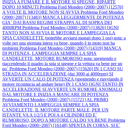
INIZIA A FUMARE E IL MOTORE SI SPEGNE, RIPARTE
DOPO 10 MINUTI
Problema Ford Mondeo (2000>2007) [12576]
A VOLTE IL MOTORE NON SI AVVIA
Problema Ford Mondeo
(2000>2007) [13483] MANCA LEGGERMENTE DI POTENZA
GIA` DAI BASSI REGIMI STRAPPA AL DI SOPRA DEI
4000RPM
Problema Ford Mondeo (2000>2007) [13826] OGNI
TANTO NON SI AVVIA IL MOTORE E LAMPEGGIA LA
SPIA CANDELETTE (potrebbe avviarsi magari dopo 1 ora) nota: a
volte per una giornata intera va bene, quando è in moto non ha
problemi
Problema Ford Mondeo (2000>2007) [14319] MANCA
DI POTENZA, LAMPEGGIA SEMPRE LA SPIA
CANDELETTE, MOTORE RUMOROSO nota: spegnendo e
riaccendendo il quadro la spia si spegne e la vettura va bene per un
po`
Problema Ford Mondeo (2000>2007) [15626] IN 1 CASO SU
STRADA IN ACCELERAZIONE (dai 3000 ai 4000rpm) SI
AVVERTE UN CALO DI POTENZA (spegnendo e riavviando il
motore ricomincia ad andare bene) IN 1 CASO OGNI TANTO IN
ACCELERAZIONE SI AVVERTE UN RUMORE ANOMALO
DAL MOTORE E INIZIA A MANCARE DI POTENZA
Problema Ford Mondeo (2000>2007) [15721] AL PRIMO
AVVIAMENTO LAMPEGGIA SEMPRE LA SPIA
CANDELETTE, IL MOTORE PARTE MALE, PER UN
ISTANTE VA A 1/2/3 E POI A 4 CILINDRI ED E`
RUMOROSO, DOPO A MOTORE CALDO VA BENE
Problema
Ford Mondeo (2000>2007) [16148] SPENTA IN CORSA, SI E`