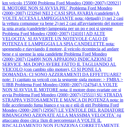
km veicolo 155000
Problema Ford Mondeo (2000>2007) [20921]
IL MOTORE NON SI AVVIA PIU`
Problema Ford Mondeo
(2000>2007) [23294] NEI 2 CASI SPIA AVARIA (candelette) A
VOLTE ACCESA LAMPEGGIANTE nota: (dettagli) 1) nei 2 casi
la vettura comunque va bene 2) nei 2 casi all'avviamento del motore
la spia avaria (candelette) lampeggia per un po e poi si spegne
Problema Ford Mondeo (2000>2007) [24101] AD ALTE
VELOCITA` SI AVVERTE UN NOTEVOLE CALO DI
POTENZA E LAMPEGGIA LA SPIA CANDELETTE nota:
spegnendo e riavviando il motore, il veicolo ricomincia ad andare
bene e si spegne la spia candelette
Problema Ford Mondeo
(2000>2007) [24499] NON APPAIONO INDICAZIONI DI
SERVICE, MA DOPO AVERE FATTO IL TAGLIANDO AL
VEICOLO (con cambio olio motore), CI SI PONE LA
DOMANDA: CI SONO AZZERAMENTI DA EFFETTUARE?
note: 1) capitato su veicoli con la seguente sigla motore: > FMBA >
UJBB
Problema Ford Mondeo (2000>2007) [24764] A VOLTE
NON SI AVVIA IL MOTORE nota: il motore dopo svariate ore si
avvia
Problema Ford Mondeo (2000>2007) [25511] SU STRADA
STRAPPA VISTOSAMENTE E MANCA DI POTENZA nota: in
folle accelerando fuma bianco e va su e giù di giri
Problema Ford
Mondeo (2000>2007) [29567] LE VENTOLE DEL RADIATORE
RIMANGONO AZIONATE ALLA MASSIMA VELOCITA` (si
attaccano dopo circa 1km di percorrenza) A VOLTE IL
RISCALDAMENTO NON FUNZIONA CORRETTAMENTE