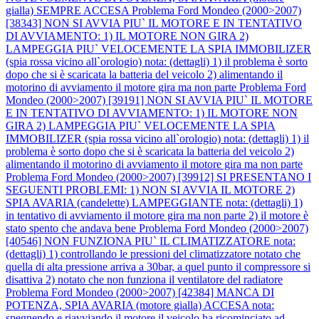
gialla) SEMPRE ACCESA
Problema Ford Mondeo (2000>2007)
[38343] NON SI AVVIA PIU` IL MOTORE E IN TENTATIVO
DI AVVIAMENTO: 1) IL MOTORE NON GIRA 2)
LAMPEGGIA PIU` VELOCEMENTE LA SPIA IMMOBILIZER
(spia rossa vicino all`orologio) nota: (dettagli) 1) il problema è sorto
dopo che si è scaricata la batteria del veicolo 2) alimentando il
motorino di avviamento il motore gira ma non parte
Problema Ford
Mondeo (2000>2007) [39191] NON SI AVVIA PIU` IL MOTORE
E IN TENTATIVO DI AVVIAMENTO: 1) IL MOTORE NON
GIRA 2) LAMPEGGIA PIU` VELOCEMENTE LA SPIA
IMMOBILIZER (spia rossa vicino all`orologio) nota: (dettagli) 1) il
problema è sorto dopo che si è scaricata la batteria del veicolo 2)
alimentando il motorino di avviamento il motore gira ma non parte
Problema Ford Mondeo (2000>2007) [39912] SI PRESENTANO I
SEGUENTI PROBLEMI: 1) NON SI AVVIA IL MOTORE 2)
SPIA AVARIA (candelette) LAMPEGGIANTE nota: (dettagli) 1)
in tentativo di avviamento il motore gira ma non parte 2) il motore è
stato spento che andava bene
Problema Ford Mondeo (2000>2007)
[40546] NON FUNZIONA PIU` IL CLIMATIZZATORE nota:
(dettagli) 1) controllando le pressioni del climatizzatore notato che
quella di alta pressione arriva a 30bar, a quel punto il compressore si
disattiva 2) notato che non funziona il ventilatore del radiatore
Problema Ford Mondeo (2000>2007) [42384] MANCA DI
POTENZA, SPIA AVARIA (motore gialla) ACCESA nota:
spegnendo e riavviando il motore il veicolo ha ricominciato ad