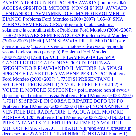
AVVIATA DOPO UN BEL PO` SPIA AVARIA (motore gialla)
ACCESA SPENTO IL MOTORE, NON SI E` PIU` AVVIATO,
TENTANDO L`AVVIAMENTO FUMA NOTEVOLMENTE
BIANCO
Problema Ford Mondeo (2000>2007) [16548] SPIA
AIRBAG SEMPRE ACCESA (dopo urto) nota: sostituita
solamente la centralina airbag
Problema Ford Mondeo (2000>2007)
[16872] SPIA ABS SEMPRE ACCESA
Problema Ford Mondeo
(2000>2007) [16940] NON SI AVVIA PIU` IL MOTORE (si è
spenta in corsa) nota: insistendo il motore si è avviato per pochi
secondi (adesso non parte più)
Problema Ford Mondeo
(2000>2007) [17248] A VOLTE LAMPEGGIA LA SPIA
CANDELETTE E CALO DRASTICO DI POTENZA.
SPEGNENDO E RIAVVIANDO IL MOTORE, LA SPIA SI
SPEGNE E LA VETTURA VA BENE PER UN PO`
Problema
Ford Mondeo (2000>2007) [17730] SI PRESENTANO I
SEGUENTI PROBLEMI: 1) A VOLTE PERDE COLPI 2) A
VOLTE IL MOTORE SI SPEGNE: > poi il motore non si avvia >
dopo un po' il motore si avvia
Problema Ford Mondeo (2000>2007)
[17911] SI SPEGNE IN CORSA E RIPARTE DOPO UN PO`
Problema Ford Mondeo (2000>2007) [18753] NON VANNO LE
VENTOLE DEL RADIATORE, L`ACQUA DEL MOTORE
ARRIVA A 120°
Problema Ford Mondeo (2000>2007) [19322] SI
PRESENTANO I SEGUENTI PROBLEMI: 1) A VOLTE IL
MOTORE RIMANE ACCELERATO: > il problema si presenta in
decelerazione 2) A VOLTE IL MINIMO È INSTABILE note: 1)