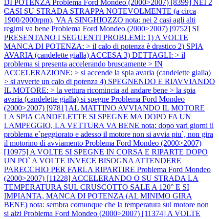
DI POTENZA
Problema Ford Mondeo (2000>2007) [8399] NEI 2
CASI SU STRADA STRAPPA NOTEVOLMENTE (a circa
1900/2000rpm), VA A SINGHIOZZO nota: nei 2 casi agli alti
regimi va bene
Problema Ford Mondeo (2000>2007) [9752] SI
PRESENTANO I SEGUENTI PROBLEMI: 1) A VOLTE
MANCA DI POTENZA: > il calo di potenza è drastico 2) SPIA
AVARIA (candelette gialla) ACCESA 3) DETTAGLI: > il
problema si presenta accelerando bruscamente > IN
ACCELERAZIONE: > si accende la spia avaria (candelette gialla)
> si avverte un calo di potenza 4) SPEGNENDO E RIAVVIANDO
IL MOTORE: > la vettura ricomincia ad andare bene > la spia
avaria (candelette gialla) si spegne
Problema Ford Mondeo
(2000>2007) [9781] AL MATTINO AVVIANDO IL MOTORE
LA SPIA CANDELETTE SI SPEGNE MA DOPO FA UN
LAMPEGGIO, LA VETTURA VA BENE nota: dopo vari giorni il
problema e`peggiorato e adesso il motore non si avvia piu`, non gira
il motorino di avviamento
Problema Ford Mondeo (2000>2007)
[10975] A VOLTE SI SPEGNE IN CORSA E RIPARTE DOPO
UN PO` A VOLTE INVECE BISOGNA ATTENDERE
PARECCHIO PER FARLA RIPARTIRE
Problema Ford Mondeo
(2000>2007) [11228] ACCELERANDO O SU STRADA LA
TEMPERATURA SUL CRUSCOTTO SALE A 120° E SI
IMPIANTA, MANCA DI POTENZA (AL MINIMO GIRA
BENE) nota: sembra comunque che la temperatura sul motore non
si alzi
Problema Ford Mondeo (2000>2007) [11374] A VOLTE