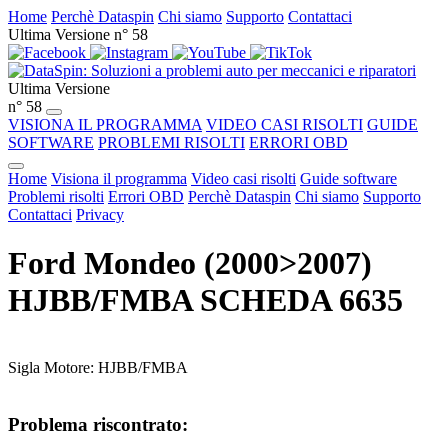
Home
Perchè Dataspin
Chi siamo
Supporto
Contattaci
Ultima Versione n° 58
Ultima Versione
n° 58
VISIONA IL PROGRAMMA
VIDEO CASI RISOLTI
GUIDE
SOFTWARE
PROBLEMI RISOLTI
ERRORI OBD
Home
Visiona il programma
Video casi risolti
Guide software
Problemi risolti
Errori OBD
Perchè Dataspin
Chi siamo
Supporto
Contattaci
Privacy
Ford Mondeo (2000>2007)
HJBB/FMBA SCHEDA 6635
Sigla Motore: HJBB/FMBA
Problema riscontrato: