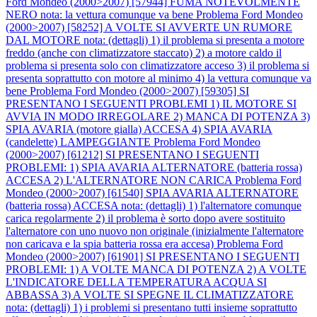
Ford Mondeo (2000>2007) [57944] FUMA NOTEVOLMENTE
NERO nota: la vettura comunque va bene
Problema Ford Mondeo
(2000>2007) [58252] A VOLTE SI AVVERTE UN RUMORE
DAL MOTORE nota: (dettagli) 1) il problema si presenta a motore
freddo (anche con climatizzatore staccato) 2) a motore caldo il
problema si presenta solo con climatizzatore acceso 3) il problema si
presenta soprattutto con motore al minimo 4) la vettura comunque va
bene
Problema Ford Mondeo (2000>2007) [59305] SI
PRESENTANO I SEGUENTI PROBLEMI 1) IL MOTORE SI
AVVIA IN MODO IRREGOLARE 2) MANCA DI POTENZA 3)
SPIA AVARIA (motore gialla) ACCESA 4) SPIA AVARIA
(candelette) LAMPEGGIANTE
Problema Ford Mondeo
(2000>2007) [61212] SI PRESENTANO I SEGUENTI
PROBLEMI: 1) SPIA AVARIA ALTERNATORE (batteria rossa)
ACCESA 2) L'ALTERNATORE NON CARICA
Problema Ford
Mondeo (2000>2007) [61540] SPIA AVARIA ALTERNATORE
(batteria rossa) ACCESA nota: (dettagli) 1) l'alternatore comunque
carica regolarmente 2) il problema è sorto dopo avere sostituito
l'alternatore con uno nuovo non originale (inizialmente l'alternatore
non caricava e la spia batteria rossa era accesa)
Problema Ford
Mondeo (2000>2007) [61901] SI PRESENTANO I SEGUENTI
PROBLEMI: 1) A VOLTE MANCA DI POTENZA 2) A VOLTE
L'INDICATORE DELLA TEMPERATURA ACQUA SI
ABBASSA 3) A VOLTE SI SPEGNE IL CLIMATIZZATORE
nota: (dettagli) 1) i problemi si presentano tutti insieme soprattutto