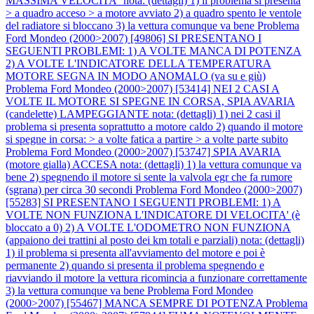
MASSIMA VELOCITA` nota: (dettagli) 1) il problema si presenta
> a quadro acceso > a motore avviato 2) a quadro spento le ventole
del radiatore si bloccano 3) la vettura comunque va bene
Problema
Ford Mondeo (2000>2007) [49806] SI PRESENTANO I
SEGUENTI PROBLEMI: 1) A VOLTE MANCA DI POTENZA
2) A VOLTE L'INDICATORE DELLA TEMPERATURA
MOTORE SEGNA IN MODO ANOMALO (va su e giù)
Problema Ford Mondeo (2000>2007) [53414] NEI 2 CASI A
VOLTE IL MOTORE SI SPEGNE IN CORSA, SPIA AVARIA
(candelette) LAMPEGGIANTE nota: (dettagli) 1) nei 2 casi il
problema si presenta soprattutto a motore caldo 2) quando il motore
si spegne in corsa: > a volte fatica a partire > a volte parte subito
Problema Ford Mondeo (2000>2007) [53747] SPIA AVARIA
(motore gialla) ACCESA nota: (dettagli) 1) la vettura comunque va
bene 2) spegnendo il motore si sente la valvola egr che fa rumore
(sgrana) per circa 30 secondi
Problema Ford Mondeo (2000>2007)
[55283] SI PRESENTANO I SEGUENTI PROBLEMI: 1) A
VOLTE NON FUNZIONA L'INDICATORE DI VELOCITA' (è
bloccato a 0) 2) A VOLTE L'ODOMETRO NON FUNZIONA
(appaiono dei trattini al posto dei km totali e parziali) nota: (dettagli)
1) il problema si presenta all'avviamento del motore e poi è
permanente 2) quando si presenta il problema spegnendo e
riavviando il motore la vettura ricomincia a funzionare correttamente
3) la vettura comunque va bene
Problema Ford Mondeo
(2000>2007) [55467] MANCA SEMPRE DI POTENZA
Problema