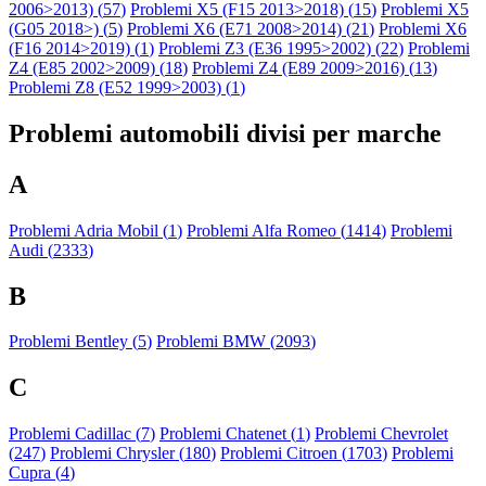
2006>2013) (
57
)
Problemi X5 (F15 2013>2018) (
15
)
Problemi X5
(G05 2018>) (
5
)
Problemi X6 (E71 2008>2014) (
21
)
Problemi X6
(F16 2014>2019) (
1
)
Problemi Z3 (E36 1995>2002) (
22
)
Problemi
Z4 (E85 2002>2009) (
18
)
Problemi Z4 (E89 2009>2016) (
13
)
Problemi Z8 (E52 1999>2003) (
1
)
Problemi automobili divisi per marche
A
Problemi Adria Mobil (
1
)
Problemi Alfa Romeo (
1414
)
Problemi
Audi (
2333
)
B
Problemi Bentley (
5
)
Problemi BMW (
2093
)
C
Problemi Cadillac (
7
)
Problemi Chatenet (
1
)
Problemi Chevrolet
(
247
)
Problemi Chrysler (
180
)
Problemi Citroen (
1703
)
Problemi
Cupra (
4
)