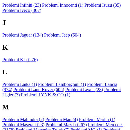
Problemi Infiniti (
23
)
Problemi Innocenti (
1
)
Problemi Isuzu (
35
)
Problemi Iveco (
307
)
J
Problemi Jaguar (
134
)
Problemi Jeep (
604
)
K
Problemi Kia (
276
)
L
Problemi Laika (
1
)
Problemi Lamborghini (
1
)
Problemi Lancia
(
974
)
Problemi Land Rover (
605
)
Problemi Lexus (
28
)
Problemi
Ligier (
7
)
Problemi LYNK & CO (
1
)
M
Problemi Mahindra (
2
)
Problemi Man (
4
)
Problemi Marlin (
1
)
Problemi Maserati (
23
)
Problemi Mazda (
267
)
Problemi Mercedes
(
3178
)
Problemi Mercedes Truck (
7
)
Problemi MG (
5
)
Problemi