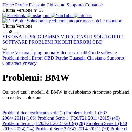
Home
Perchè Dataspin
Chi siamo
Supporto
Contattaci
Ultima Versione n° 58
Ultima Versione
n° 58
VISIONA IL PROGRAMMA
VIDEO CASI RISOLTI
GUIDE
SOFTWARE
PROBLEMI RISOLTI
ERRORI OBD
Home
Visiona il programma
Video casi risolti
Guide software
Problemi risolti
Errori OBD
Perchè Dataspin
Chi siamo
Supporto
Contattaci
Privacy
Problemi: BMW
Qui trovi tutti i modelli di BMW in cui abbiamo riscontrato problemi
e la relativa soluzione
Problemi riconoscimento serie (
1
)
Problemi Serie 1 (E87
2004>2011) (
166
)
Problemi Serie 1 (F20/F21 2011>2015) (
40
)
Problemi Serie 1 (F20/F21 2015>2019) (
28
)
Problemi Serie 1 (F40
2019>2024) (
14
)
Problemi Serie 2 (F45 2014>2021) (
20
)
Problemi