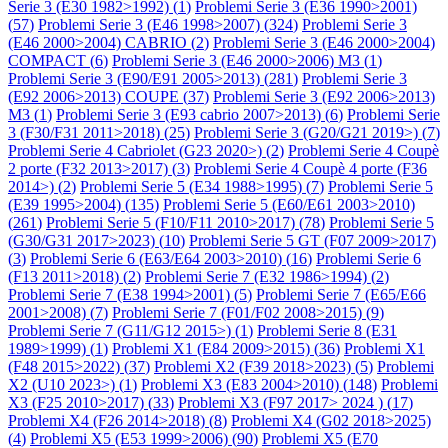
Serie 3 (E30 1982>1992) (
1
)
Problemi Serie 3 (E36 1990>2001)
(
57
)
Problemi Serie 3 (E46 1998>2007) (
324
)
Problemi Serie 3
(E46 2000>2004) CABRIO (
2
)
Problemi Serie 3 (E46 2000>2004)
COMPACT (
6
)
Problemi Serie 3 (E46 2000>2006) M3 (
1
)
Problemi Serie 3 (E90/E91 2005>2013) (
281
)
Problemi Serie 3
(E92 2006>2013) COUPE (
37
)
Problemi Serie 3 (E92 2006>2013)
M3 (
1
)
Problemi Serie 3 (E93 cabrio 2007>2013) (
6
)
Problemi Serie
3 (F30/F31 2011>2018) (
25
)
Problemi Serie 3 (G20/G21 2019>) (
7
)
Problemi Serie 4 Cabriolet (G23 2020>) (
2
)
Problemi Serie 4 Coupè
2 porte (F32 2013>2017) (
3
)
Problemi Serie 4 Coupè 4 porte (F36
2014>) (
2
)
Problemi Serie 5 (E34 1988>1995) (
7
)
Problemi Serie 5
(E39 1995>2004) (
135
)
Problemi Serie 5 (E60/E61 2003>2010)
(
261
)
Problemi Serie 5 (F10/F11 2010>2017) (
78
)
Problemi Serie 5
(G30/G31 2017>2023) (
10
)
Problemi Serie 5 GT (F07 2009>2017)
(
3
)
Problemi Serie 6 (E63/E64 2003>2010) (
16
)
Problemi Serie 6
(F13 2011>2018) (
2
)
Problemi Serie 7 (E32 1986>1994) (
2
)
Problemi Serie 7 (E38 1994>2001) (
5
)
Problemi Serie 7 (E65/E66
2001>2008) (
7
)
Problemi Serie 7 (F01/F02 2008>2015) (
9
)
Problemi Serie 7 (G11/G12 2015>) (
1
)
Problemi Serie 8 (E31
1989>1999) (
1
)
Problemi X1 (E84 2009>2015) (
36
)
Problemi X1
(F48 2015>2022) (
37
)
Problemi X2 (F39 2018>2023) (
5
)
Problemi
X2 (U10 2023>) (
1
)
Problemi X3 (E83 2004>2010) (
148
)
Problemi
X3 (F25 2010>2017) (
33
)
Problemi X3 (F97 2017> 2024 ) (
17
)
Problemi X4 (F26 2014>2018) (
8
)
Problemi X4 (G02 2018>2025)
(
4
)
Problemi X5 (E53 1999>2006) (
90
)
Problemi X5 (E70