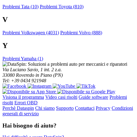
Problemi Tata (
10
)
Problemi Toyota (
810
)
V
Problemi Volkswagen (
4031
)
Problemi Volvo (
888
)
Y
Problemi Yamaha (
1
)
Via Luciano Savio, 1 int. 2 z.a.
33080 Roveredo in Piano (PN)
Tel: +39 0434 921948
Visiona il programma
Video casi risolti
Guide software
Problemi
risolti
Errori OBD
Perchè Dataspin
Chi siamo
Supporto
Contattaci
Privacy
Condizioni
generali di servizio
Hai bisogno di aiuto?