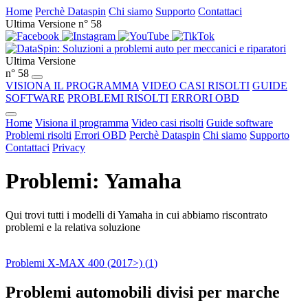
Home
Perchè Dataspin
Chi siamo
Supporto
Contattaci
Ultima Versione n° 58
Ultima Versione
n° 58
VISIONA IL PROGRAMMA
VIDEO CASI RISOLTI
GUIDE
SOFTWARE
PROBLEMI RISOLTI
ERRORI OBD
Home
Visiona il programma
Video casi risolti
Guide software
Problemi risolti
Errori OBD
Perchè Dataspin
Chi siamo
Supporto
Contattaci
Privacy
Problemi: Yamaha
Qui trovi tutti i modelli di Yamaha in cui abbiamo riscontrato
problemi e la relativa soluzione
Problemi X-MAX 400 (2017>) (
1
)
Problemi automobili divisi per marche