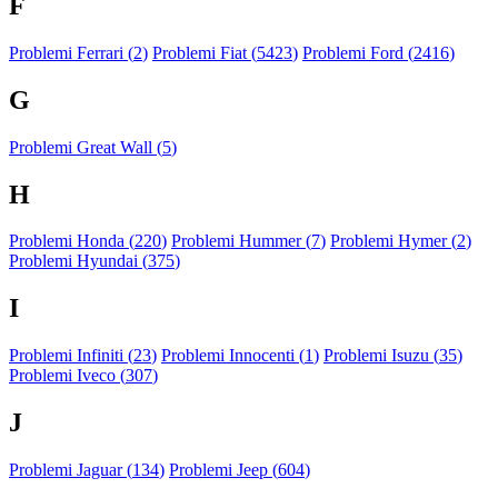
F
Problemi Ferrari (
2
)
Problemi Fiat (
5423
)
Problemi Ford (
2416
)
G
Problemi Great Wall (
5
)
H
Problemi Honda (
220
)
Problemi Hummer (
7
)
Problemi Hymer (
2
)
Problemi Hyundai (
375
)
I
Problemi Infiniti (
23
)
Problemi Innocenti (
1
)
Problemi Isuzu (
35
)
Problemi Iveco (
307
)
J
Problemi Jaguar (
134
)
Problemi Jeep (
604
)