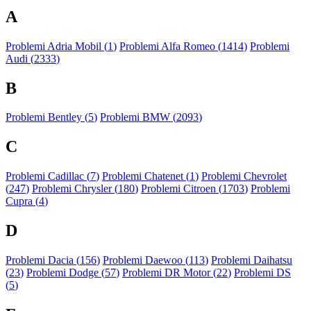
A
Problemi Adria Mobil (
1
)
Problemi Alfa Romeo (
1414
)
Problemi
Audi (
2333
)
B
Problemi Bentley (
5
)
Problemi BMW (
2093
)
C
Problemi Cadillac (
7
)
Problemi Chatenet (
1
)
Problemi Chevrolet
(
247
)
Problemi Chrysler (
180
)
Problemi Citroen (
1703
)
Problemi
Cupra (
4
)
D
Problemi Dacia (
156
)
Problemi Daewoo (
113
)
Problemi Daihatsu
(
23
)
Problemi Dodge (
57
)
Problemi DR Motor (
22
)
Problemi DS
(
5
)