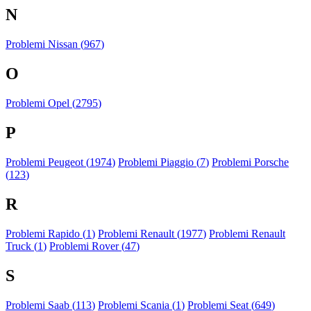
N
Problemi Nissan (
967
)
O
Problemi Opel (
2795
)
P
Problemi Peugeot (
1974
)
Problemi Piaggio (
7
)
Problemi Porsche
(
123
)
R
Problemi Rapido (
1
)
Problemi Renault (
1977
)
Problemi Renault
Truck (
1
)
Problemi Rover (
47
)
S
Problemi Saab (
113
)
Problemi Scania (
1
)
Problemi Seat (
649
)