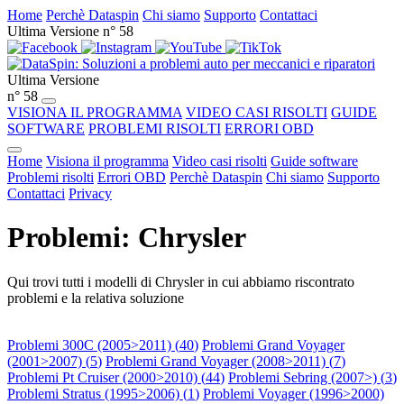
Home
Perchè Dataspin
Chi siamo
Supporto
Contattaci
Ultima Versione n° 58
Ultima Versione
n° 58
VISIONA IL PROGRAMMA
VIDEO CASI RISOLTI
GUIDE
SOFTWARE
PROBLEMI RISOLTI
ERRORI OBD
Home
Visiona il programma
Video casi risolti
Guide software
Problemi risolti
Errori OBD
Perchè Dataspin
Chi siamo
Supporto
Contattaci
Privacy
Problemi: Chrysler
Qui trovi tutti i modelli di Chrysler in cui abbiamo riscontrato
problemi e la relativa soluzione
Problemi 300C (2005>2011) (
40
)
Problemi Grand Voyager
(2001>2007) (
5
)
Problemi Grand Voyager (2008>2011) (
7
)
Problemi Pt Cruiser (2000>2010) (
44
)
Problemi Sebring (2007>) (
3
)
Problemi Stratus (1995>2006) (
1
)
Problemi Voyager (1996>2000)