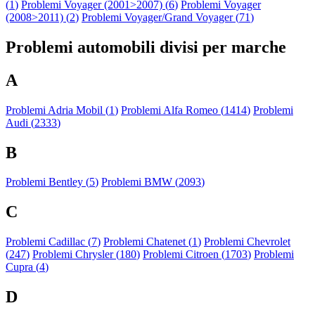
(
1
)
Problemi Voyager (2001>2007) (
6
)
Problemi Voyager
(2008>2011) (
2
)
Problemi Voyager/Grand Voyager (
71
)
Problemi automobili divisi per marche
A
Problemi Adria Mobil (
1
)
Problemi Alfa Romeo (
1414
)
Problemi
Audi (
2333
)
B
Problemi Bentley (
5
)
Problemi BMW (
2093
)
C
Problemi Cadillac (
7
)
Problemi Chatenet (
1
)
Problemi Chevrolet
(
247
)
Problemi Chrysler (
180
)
Problemi Citroen (
1703
)
Problemi
Cupra (
4
)
D