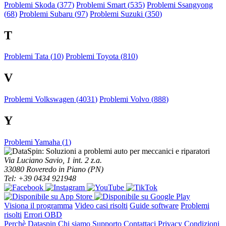
Problemi Skoda (
377
)
Problemi Smart (
535
)
Problemi Ssangyong
(
68
)
Problemi Subaru (
97
)
Problemi Suzuki (
350
)
T
Problemi Tata (
10
)
Problemi Toyota (
810
)
V
Problemi Volkswagen (
4031
)
Problemi Volvo (
888
)
Y
Problemi Yamaha (
1
)
Via Luciano Savio, 1 int. 2 z.a.
33080 Roveredo in Piano (PN)
Tel: +39 0434 921948
Visiona il programma
Video casi risolti
Guide software
Problemi
risolti
Errori OBD
Perchè Dataspin
Chi siamo
Supporto
Contattaci
Privacy
Condizioni