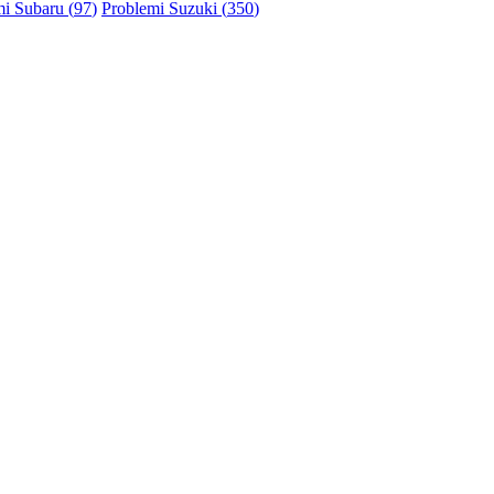
i Subaru (
97
)
Problemi Suzuki (
350
)