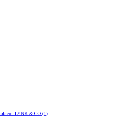
roblemi LYNK & CO (
1
)