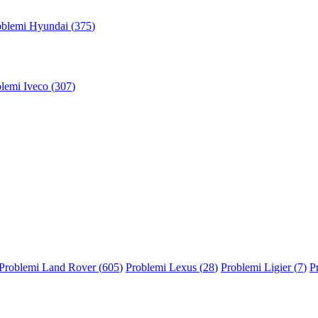
oblemi Hyundai (
375
)
lemi Iveco (
307
)
Problemi Land Rover (
605
)
Problemi Lexus (
28
)
Problemi Ligier (
7
)
P