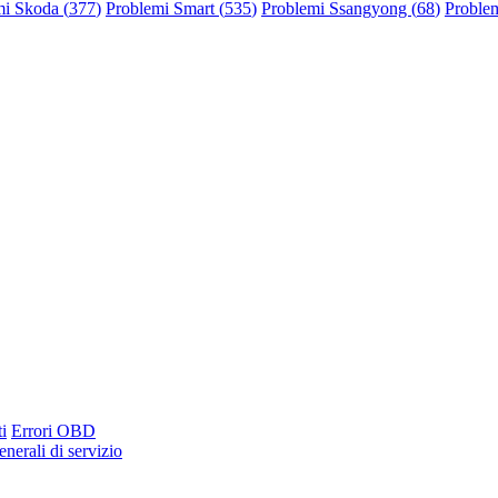
mi Skoda (
377
)
Problemi Smart (
535
)
Problemi Ssangyong (
68
)
Problem
i
Errori OBD
nerali di servizio