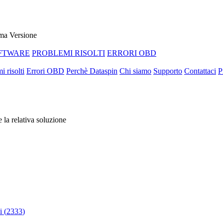
ma Versione
FTWARE
PROBLEMI RISOLTI
ERRORI OBD
i risolti
Errori OBD
Perchè Dataspin
Chi siamo
Supporto
Contattaci
P
e la relativa soluzione
 (
2333
)