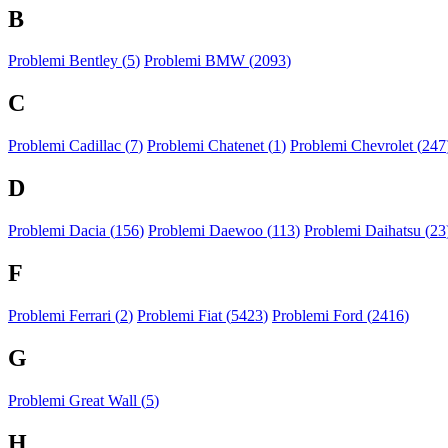
B
Problemi Bentley (
5
)
Problemi BMW (
2093
)
C
Problemi Cadillac (
7
)
Problemi Chatenet (
1
)
Problemi Chevrolet (
247
D
Problemi Dacia (
156
)
Problemi Daewoo (
113
)
Problemi Daihatsu (
23
F
Problemi Ferrari (
2
)
Problemi Fiat (
5423
)
Problemi Ford (
2416
)
G
Problemi Great Wall (
5
)
H