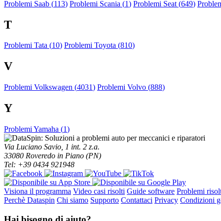
Problemi Saab (
113
)
Problemi Scania (
1
)
Problemi Seat (
649
)
Proble
T
Problemi Tata (
10
)
Problemi Toyota (
810
)
V
Problemi Volkswagen (
4031
)
Problemi Volvo (
888
)
Y
Problemi Yamaha (
1
)
Via Luciano Savio, 1 int. 2 z.a.
33080 Roveredo in Piano (PN)
Tel: +39 0434 921948
Visiona il programma
Video casi risolti
Guide software
Problemi risolt
Perchè Dataspin
Chi siamo
Supporto
Contattaci
Privacy
Condizioni ge
Hai bisogno di aiuto?