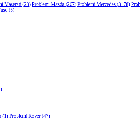
i Maserati (
23
)
Problemi Mazda (
267
)
Problemi Mercedes (
3178
)
Prob
Fuso (
5
)
3
)
 (
1
)
Problemi Rover (
47
)