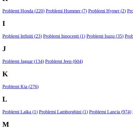
Problemi Honda (
220
)
Problemi Hummer (
7
)
Problemi Hymer (
2
)
Pr
I
Problemi Infiniti (
23
)
Problemi Innocenti (
1
)
Problemi Isuzu (
35
)
Prob
J
Problemi Jaguar (
134
)
Problemi Jeep (
604
)
K
Problemi Kia (
276
)
L
Problemi Laika (
1
)
Problemi Lamborghini (
1
)
Problemi Lancia (
974
)
M