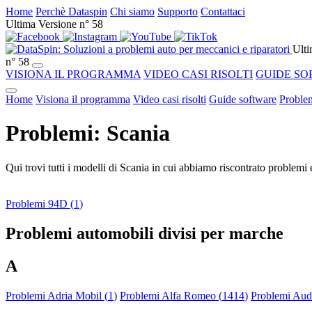
Home
Perchè Dataspin
Chi siamo
Supporto
Contattaci
Ultima Versione n° 58
Ulti
n° 58
VISIONA IL PROGRAMMA
VIDEO CASI RISOLTI
GUIDE SO
Home
Visiona il programma
Video casi risolti
Guide software
Problem
Problemi: Scania
Qui trovi tutti i modelli di Scania in cui abbiamo riscontrato problemi 
Problemi 94D (
1
)
Problemi automobili divisi per marche
A
Problemi Adria Mobil (
1
)
Problemi Alfa Romeo (
1414
)
Problemi Audi