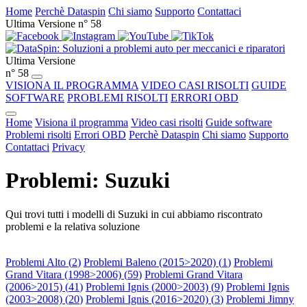
Home
Perchè Dataspin
Chi siamo
Supporto
Contattaci
Ultima Versione n° 58
Ultima Versione
n° 58
VISIONA IL PROGRAMMA
VIDEO CASI RISOLTI
GUIDE
SOFTWARE
PROBLEMI RISOLTI
ERRORI OBD
Home
Visiona il programma
Video casi risolti
Guide software
Problemi risolti
Errori OBD
Perchè Dataspin
Chi siamo
Supporto
Contattaci
Privacy
Problemi: Suzuki
Qui trovi tutti i modelli di Suzuki in cui abbiamo riscontrato
problemi e la relativa soluzione
Problemi Alto (
2
)
Problemi Baleno (2015>2020) (
1
)
Problemi
Grand Vitara (1998>2006) (
59
)
Problemi Grand Vitara
(2006>2015) (
41
)
Problemi Ignis (2000>2003) (
9
)
Problemi Ignis
(2003>2008) (
20
)
Problemi Ignis (2016>2020) (
3
)
Problemi Jimny