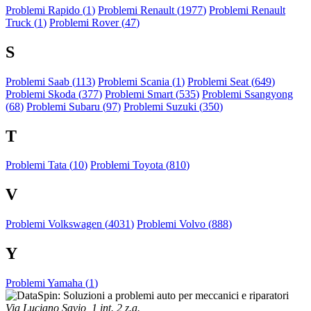
Problemi Rapido (
1
)
Problemi Renault (
1977
)
Problemi Renault
Truck (
1
)
Problemi Rover (
47
)
S
Problemi Saab (
113
)
Problemi Scania (
1
)
Problemi Seat (
649
)
Problemi Skoda (
377
)
Problemi Smart (
535
)
Problemi Ssangyong
(
68
)
Problemi Subaru (
97
)
Problemi Suzuki (
350
)
T
Problemi Tata (
10
)
Problemi Toyota (
810
)
V
Problemi Volkswagen (
4031
)
Problemi Volvo (
888
)
Y
Problemi Yamaha (
1
)
Via Luciano Savio, 1 int. 2 z.a.