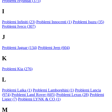
Problemi Hyundai (
375
)
I
Problemi Infiniti (
23
)
Problemi Innocenti (
1
)
Problemi Isuzu (
35
)
Problemi Iveco (
307
)
J
Problemi Jaguar (
134
)
Problemi Jeep (
604
)
K
Problemi Kia (
276
)
L
Problemi Laika (
1
)
Problemi Lamborghini (
1
)
Problemi Lancia
(
974
)
Problemi Land Rover (
605
)
Problemi Lexus (
28
)
Problemi
Ligier (
7
)
Problemi LYNK & CO (
1
)
M