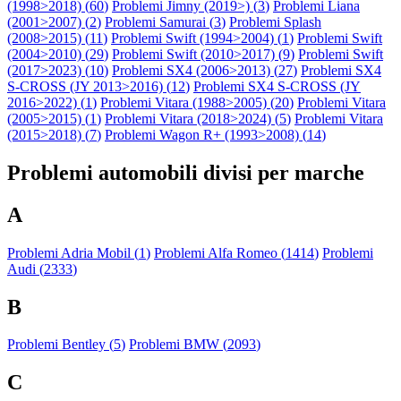
(1998>2018) (
60
)
Problemi Jimny (2019>) (
3
)
Problemi Liana
(2001>2007) (
2
)
Problemi Samurai (
3
)
Problemi Splash
(2008>2015) (
11
)
Problemi Swift (1994>2004) (
1
)
Problemi Swift
(2004>2010) (
29
)
Problemi Swift (2010>2017) (
9
)
Problemi Swift
(2017>2023) (
10
)
Problemi SX4 (2006>2013) (
27
)
Problemi SX4
S-CROSS (JY 2013>2016) (
12
)
Problemi SX4 S-CROSS (JY
2016>2022) (
1
)
Problemi Vitara (1988>2005) (
20
)
Problemi Vitara
(2005>2015) (
1
)
Problemi Vitara (2018>2024) (
5
)
Problemi Vitara
(2015>2018) (
7
)
Problemi Wagon R+ (1993>2008) (
14
)
Problemi automobili divisi per marche
A
Problemi Adria Mobil (
1
)
Problemi Alfa Romeo (
1414
)
Problemi
Audi (
2333
)
B
Problemi Bentley (
5
)
Problemi BMW (
2093
)
C