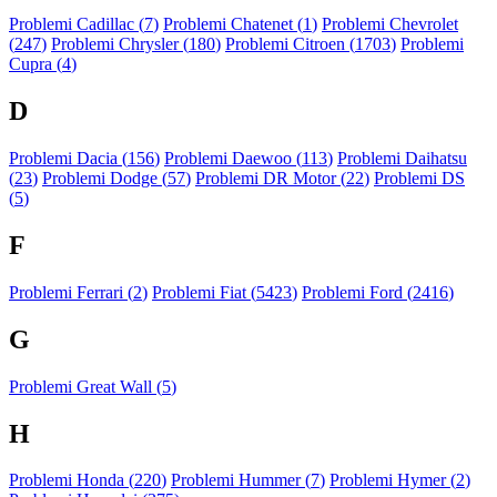
Problemi Cadillac (
7
)
Problemi Chatenet (
1
)
Problemi Chevrolet
(
247
)
Problemi Chrysler (
180
)
Problemi Citroen (
1703
)
Problemi
Cupra (
4
)
D
Problemi Dacia (
156
)
Problemi Daewoo (
113
)
Problemi Daihatsu
(
23
)
Problemi Dodge (
57
)
Problemi DR Motor (
22
)
Problemi DS
(
5
)
F
Problemi Ferrari (
2
)
Problemi Fiat (
5423
)
Problemi Ford (
2416
)
G
Problemi Great Wall (
5
)
H
Problemi Honda (
220
)
Problemi Hummer (
7
)
Problemi Hymer (
2
)