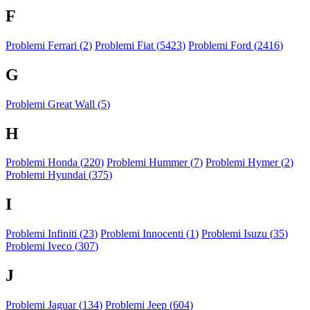
F
Problemi Ferrari (
2
)
Problemi Fiat (
5423
)
Problemi Ford (
2416
)
G
Problemi Great Wall (
5
)
H
Problemi Honda (
220
)
Problemi Hummer (
7
)
Problemi Hymer (
2
)
Problemi Hyundai (
375
)
I
Problemi Infiniti (
23
)
Problemi Innocenti (
1
)
Problemi Isuzu (
35
)
Problemi Iveco (
307
)
J
Problemi Jaguar (
134
)
Problemi Jeep (
604
)