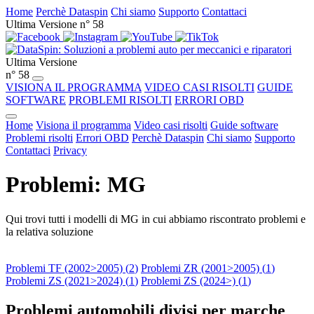
Home
Perchè Dataspin
Chi siamo
Supporto
Contattaci
Ultima Versione n° 58
Ultima Versione
n° 58
VISIONA IL PROGRAMMA
VIDEO CASI RISOLTI
GUIDE
SOFTWARE
PROBLEMI RISOLTI
ERRORI OBD
Home
Visiona il programma
Video casi risolti
Guide software
Problemi risolti
Errori OBD
Perchè Dataspin
Chi siamo
Supporto
Contattaci
Privacy
Problemi: MG
Qui trovi tutti i modelli di MG in cui abbiamo riscontrato problemi e
la relativa soluzione
Problemi TF (2002>2005) (
2
)
Problemi ZR (2001>2005) (
1
)
Problemi ZS (2021>2024) (
1
)
Problemi ZS (2024>) (
1
)
Problemi automobili divisi per marche