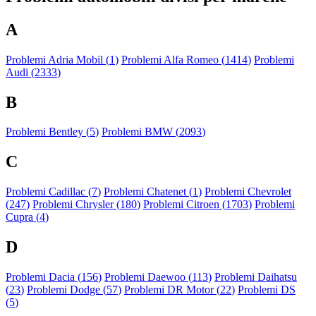
A
Problemi Adria Mobil (
1
)
Problemi Alfa Romeo (
1414
)
Problemi
Audi (
2333
)
B
Problemi Bentley (
5
)
Problemi BMW (
2093
)
C
Problemi Cadillac (
7
)
Problemi Chatenet (
1
)
Problemi Chevrolet
(
247
)
Problemi Chrysler (
180
)
Problemi Citroen (
1703
)
Problemi
Cupra (
4
)
D
Problemi Dacia (
156
)
Problemi Daewoo (
113
)
Problemi Daihatsu
(
23
)
Problemi Dodge (
57
)
Problemi DR Motor (
22
)
Problemi DS
(
5
)