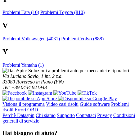
Problemi Tata (
10
)
Problemi Toyota (
810
)
V
Problemi Volkswagen (
4031
)
Problemi Volvo (
888
)
Y
Problemi Yamaha (
1
)
Via Luciano Savio, 1 int. 2 z.a.
33080 Roveredo in Piano (PN)
Tel: +39 0434 921948
Visiona il programma
Video casi risolti
Guide software
Problemi
risolti
Errori OBD
Perchè Dataspin
Chi siamo
Supporto
Contattaci
Privacy
Condizioni
generali di servizio
Hai bisogno di aiuto?