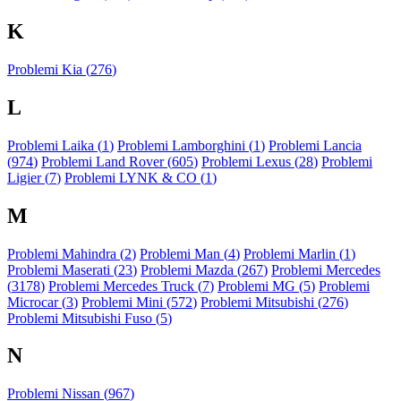
K
Problemi Kia (
276
)
L
Problemi Laika (
1
)
Problemi Lamborghini (
1
)
Problemi Lancia
(
974
)
Problemi Land Rover (
605
)
Problemi Lexus (
28
)
Problemi
Ligier (
7
)
Problemi LYNK & CO (
1
)
M
Problemi Mahindra (
2
)
Problemi Man (
4
)
Problemi Marlin (
1
)
Problemi Maserati (
23
)
Problemi Mazda (
267
)
Problemi Mercedes
(
3178
)
Problemi Mercedes Truck (
7
)
Problemi MG (
5
)
Problemi
Microcar (
3
)
Problemi Mini (
572
)
Problemi Mitsubishi (
276
)
Problemi Mitsubishi Fuso (
5
)
N
Problemi Nissan (
967
)