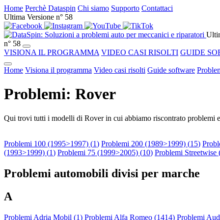
Home
Perchè Dataspin
Chi siamo
Supporto
Contattaci
Ultima Versione n° 58
Ulti
n° 58
VISIONA IL PROGRAMMA
VIDEO CASI RISOLTI
GUIDE SO
Home
Visiona il programma
Video casi risolti
Guide software
Problem
Problemi: Rover
Qui trovi tutti i modelli di Rover in cui abbiamo riscontrato problemi e
Problemi 100 (1995>1997) (
1
)
Problemi 200 (1989>1999) (
15
)
Probl
(1993>1999) (
1
)
Problemi 75 (1999>2005) (
10
)
Problemi Streetwise
Problemi automobili divisi per marche
A
Problemi Adria Mobil (
1
)
Problemi Alfa Romeo (
1414
)
Problemi Audi