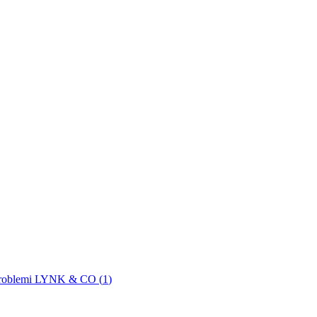
roblemi LYNK & CO (
1
)