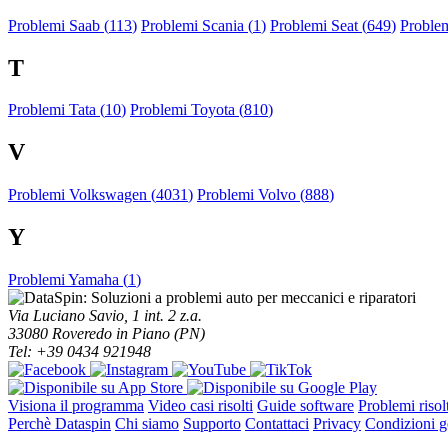
Problemi Saab (
113
)
Problemi Scania (
1
)
Problemi Seat (
649
)
Proble
T
Problemi Tata (
10
)
Problemi Toyota (
810
)
V
Problemi Volkswagen (
4031
)
Problemi Volvo (
888
)
Y
Problemi Yamaha (
1
)
Via Luciano Savio, 1 int. 2 z.a.
33080 Roveredo in Piano (PN)
Tel: +39 0434 921948
Visiona il programma
Video casi risolti
Guide software
Problemi risolt
Perchè Dataspin
Chi siamo
Supporto
Contattaci
Privacy
Condizioni ge