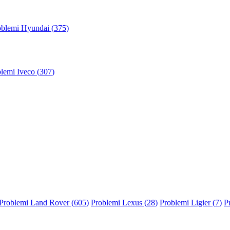
oblemi Hyundai (
375
)
lemi Iveco (
307
)
Problemi Land Rover (
605
)
Problemi Lexus (
28
)
Problemi Ligier (
7
)
P