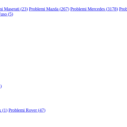
i Maserati (
23
)
Problemi Mazda (
267
)
Problemi Mercedes (
3178
)
Prob
Fuso (
5
)
3
)
 (
1
)
Problemi Rover (
47
)