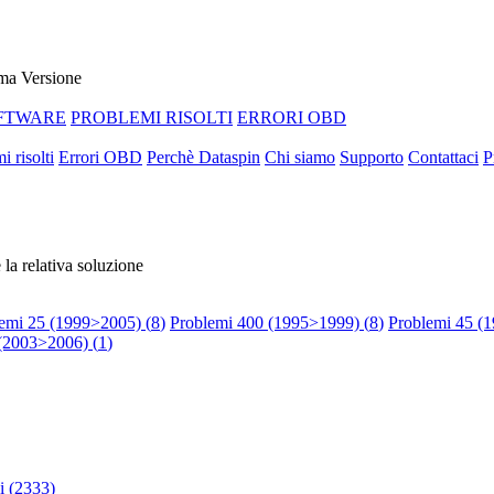
ma Versione
FTWARE
PROBLEMI RISOLTI
ERRORI OBD
i risolti
Errori OBD
Perchè Dataspin
Chi siamo
Supporto
Contattaci
P
 la relativa soluzione
emi 25 (1999>2005) (
8
)
Problemi 400 (1995>1999) (
8
)
Problemi 45 (
 (2003>2006) (
1
)
 (
2333
)