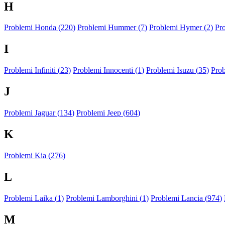
H
Problemi Honda (
220
)
Problemi Hummer (
7
)
Problemi Hymer (
2
)
Pr
I
Problemi Infiniti (
23
)
Problemi Innocenti (
1
)
Problemi Isuzu (
35
)
Prob
J
Problemi Jaguar (
134
)
Problemi Jeep (
604
)
K
Problemi Kia (
276
)
L
Problemi Laika (
1
)
Problemi Lamborghini (
1
)
Problemi Lancia (
974
)
M