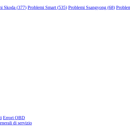
mi Skoda (
377
)
Problemi Smart (
535
)
Problemi Ssangyong (
68
)
Problem
i
Errori OBD
nerali di servizio