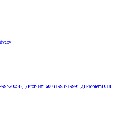
rivacy
1999>2005) (
1
)
Problemi 600 (1993>1999) (
2
)
Problemi 618