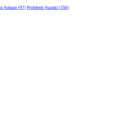
i Subaru (
97
)
Problemi Suzuki (
350
)