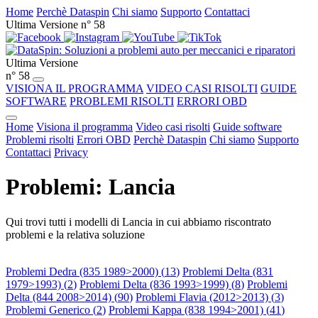
Home
Perchè Dataspin
Chi siamo
Supporto
Contattaci
Ultima Versione n° 58
Ultima Versione
n° 58
VISIONA IL PROGRAMMA
VIDEO CASI RISOLTI
GUIDE
SOFTWARE
PROBLEMI RISOLTI
ERRORI OBD
Home
Visiona il programma
Video casi risolti
Guide software
Problemi risolti
Errori OBD
Perchè Dataspin
Chi siamo
Supporto
Contattaci
Privacy
Problemi: Lancia
Qui trovi tutti i modelli di Lancia in cui abbiamo riscontrato
problemi e la relativa soluzione
Problemi Dedra (835 1989>2000) (
13
)
Problemi Delta (831
1979>1993) (
2
)
Problemi Delta (836 1993>1999) (
8
)
Problemi
Delta (844 2008>2014) (
90
)
Problemi Flavia (2012>2013) (
3
)
Problemi Generico (
2
)
Problemi Kappa (838 1994>2001) (
41
)