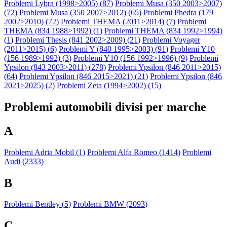
Problemi Lybra (1998>2005) (
87
)
Problemi Musa (350 2003>2007)
(
72
)
Problemi Musa (350 2007>2012) (
65
)
Problemi Phedra (179
2002>2010) (
72
)
Problemi THEMA (2011>2014) (
7
)
Problemi
THEMA (834 1988>1992) (
1
)
Problemi THEMA (834 1992>1994)
(
1
)
Problemi Thesis (841 2002>2009) (
21
)
Problemi Voyager
(2011>2015) (
6
)
Problemi Y (840 1995>2003) (
91
)
Problemi Y10
(156 1989>1992) (
3
)
Problemi Y10 (156 1992>1996) (
9
)
Problemi
Ypsilon (843 2003>2011) (
278
)
Problemi Ypsilon (846 2011>2015)
(
64
)
Problemi Ypsilon (846 2015>2021) (
21
)
Problemi Ypsilon (846
2021>2025) (
2
)
Problemi Zeta (1994>2002) (
15
)
Problemi automobili divisi per marche
A
Problemi Adria Mobil (
1
)
Problemi Alfa Romeo (
1414
)
Problemi
Audi (
2333
)
B
Problemi Bentley (
5
)
Problemi BMW (
2093
)
C