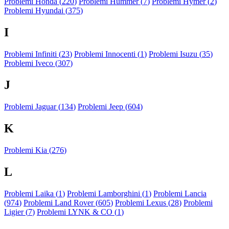
Problemi Honda (
220
)
Problemi Hummer (
7
)
Problemi Hymer (
2
)
Problemi Hyundai (
375
)
I
Problemi Infiniti (
23
)
Problemi Innocenti (
1
)
Problemi Isuzu (
35
)
Problemi Iveco (
307
)
J
Problemi Jaguar (
134
)
Problemi Jeep (
604
)
K
Problemi Kia (
276
)
L
Problemi Laika (
1
)
Problemi Lamborghini (
1
)
Problemi Lancia
(
974
)
Problemi Land Rover (
605
)
Problemi Lexus (
28
)
Problemi
Ligier (
7
)
Problemi LYNK & CO (
1
)