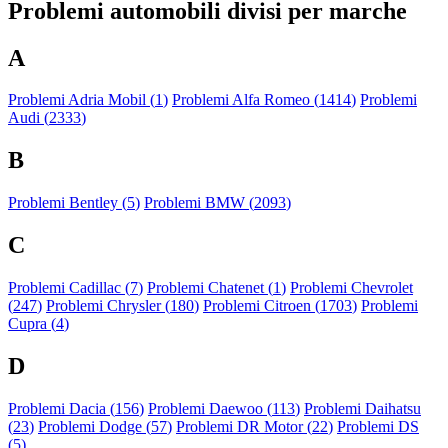
Problemi automobili divisi per marche
A
Problemi Adria Mobil (
1
)
Problemi Alfa Romeo (
1414
)
Problemi
Audi (
2333
)
B
Problemi Bentley (
5
)
Problemi BMW (
2093
)
C
Problemi Cadillac (
7
)
Problemi Chatenet (
1
)
Problemi Chevrolet
(
247
)
Problemi Chrysler (
180
)
Problemi Citroen (
1703
)
Problemi
Cupra (
4
)
D
Problemi Dacia (
156
)
Problemi Daewoo (
113
)
Problemi Daihatsu
(
23
)
Problemi Dodge (
57
)
Problemi DR Motor (
22
)
Problemi DS
(
5
)