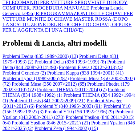
TELECOMANDI PER VETTURE SPROVVISTE DI BODY
COMPUTER. PROCEDURA MANUALE
Problema Lancia
Generico [2956] RIPROGRAMMAZIONI DELLE CHIAVI PER
VETTURE MUNITE DI CHIAVE MASTER ROSSA (DOPO
LA SOSTITUZIONE DEL BLOCCHETTO CHIAVI, OPPURE
PER L`AGGIUNTA DI UNA CHIAVE)
Problemi di Lancia, altri modelli
Problemi Dedra (835 1989>2000) (
13
)
Problemi Delta (831
1979>1993) (
2
)
Problemi Delta (836 1993>1999) (
8
)
Problemi
Delta (844 2008>2014) (
90
)
Problemi Flavia (2012>2013) (
3
)
Problemi Generico (
2
)
Problemi Kappa (838 1994>2001) (
41
)
Problemi Lybra (1998>2005) (
87
)
Problemi Musa (350 2003>2007)
(
72
)
Problemi Musa (350 2007>2012) (
65
)
Problemi Phedra (179
2002>2010) (
72
)
Problemi THEMA (2011>2014) (
7
)
Problemi
THEMA (834 1988>1992) (
1
)
Problemi THEMA (834 1992>1994)
(
1
)
Problemi Thesis (841 2002>2009) (
21
)
Problemi Voyager
(2011>2015) (
6
)
Problemi Y (840 1995>2003) (
91
)
Problemi Y10
(156 1989>1992) (
3
)
Problemi Y10 (156 1992>1996) (
9
)
Problemi
Ypsilon (843 2003>2011) (
278
)
Problemi Ypsilon (846 2011>2015)
(
64
)
Problemi Ypsilon (846 2015>2021) (
21
)
Problemi Ypsilon (846
2021>2025) (
2
)
Problemi Zeta (1994>2002) (
15
)