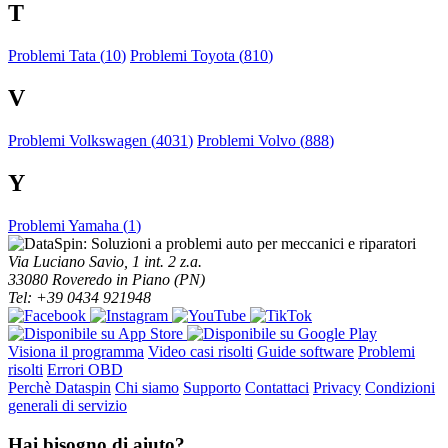
T
Problemi Tata (
10
)
Problemi Toyota (
810
)
V
Problemi Volkswagen (
4031
)
Problemi Volvo (
888
)
Y
Problemi Yamaha (
1
)
Via Luciano Savio, 1 int. 2 z.a.
33080 Roveredo in Piano (PN)
Tel: +39 0434 921948
Visiona il programma
Video casi risolti
Guide software
Problemi
risolti
Errori OBD
Perchè Dataspin
Chi siamo
Supporto
Contattaci
Privacy
Condizioni
generali di servizio
Hai bisogno di aiuto?