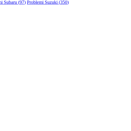
i Subaru (
97
)
Problemi Suzuki (
350
)