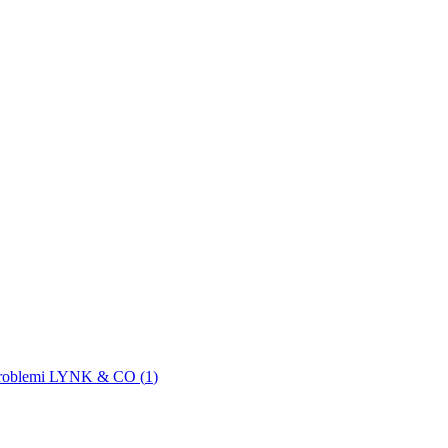
roblemi LYNK & CO (
1
)