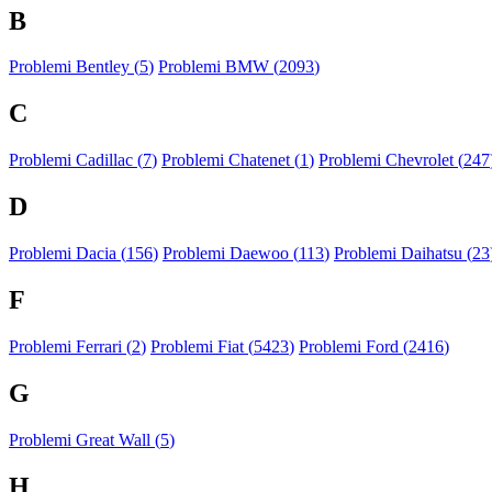
B
Problemi Bentley (
5
)
Problemi BMW (
2093
)
C
Problemi Cadillac (
7
)
Problemi Chatenet (
1
)
Problemi Chevrolet (
247
D
Problemi Dacia (
156
)
Problemi Daewoo (
113
)
Problemi Daihatsu (
23
F
Problemi Ferrari (
2
)
Problemi Fiat (
5423
)
Problemi Ford (
2416
)
G
Problemi Great Wall (
5
)
H