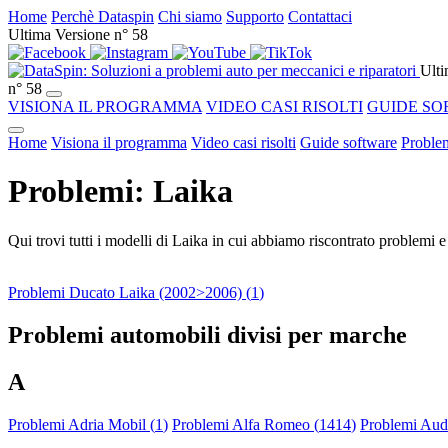
Home
Perchè Dataspin
Chi siamo
Supporto
Contattaci
Ultima Versione n° 58
Ulti
n° 58
VISIONA IL PROGRAMMA
VIDEO CASI RISOLTI
GUIDE SO
Home
Visiona il programma
Video casi risolti
Guide software
Problem
Problemi: Laika
Qui trovi tutti i modelli di Laika in cui abbiamo riscontrato problemi e
Problemi Ducato Laika (2002>2006) (
1
)
Problemi automobili divisi per marche
A
Problemi Adria Mobil (
1
)
Problemi Alfa Romeo (
1414
)
Problemi Audi