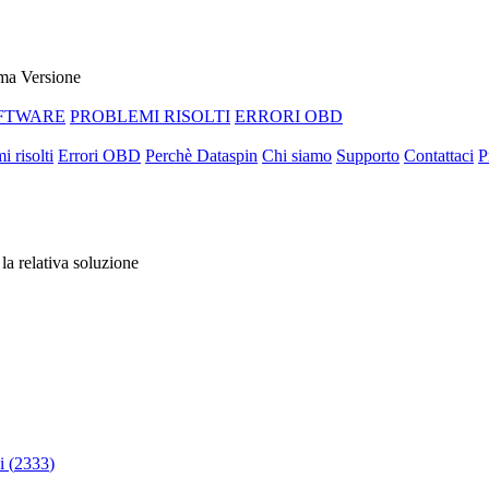
ma Versione
FTWARE
PROBLEMI RISOLTI
ERRORI OBD
i risolti
Errori OBD
Perchè Dataspin
Chi siamo
Supporto
Contattaci
P
 la relativa soluzione
 (
2333
)