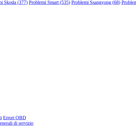
mi Skoda (
377
)
Problemi Smart (
535
)
Problemi Ssangyong (
68
)
Problem
i
Errori OBD
nerali di servizio