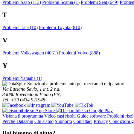
Problemi Saab (
113
)
Problemi Scania (
1
)
Problemi Seat (
649
)
Proble
T
Problemi Tata (
10
)
Problemi Toyota (
810
)
V
Problemi Volkswagen (
4031
)
Problemi Volvo (
888
)
Y
Problemi Yamaha (
1
)
Via Luciano Savio, 1 int. 2 z.a.
33080 Roveredo in Piano (PN)
Tel: +39 0434 921948
Visiona il programma
Video casi risolti
Guide software
Problemi risolt
Perchè Dataspin
Chi siamo
Supporto
Contattaci
Privacy
Condizioni ge
Hai bisogno di aiuto?