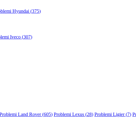
oblemi Hyundai (
375
)
lemi Iveco (
307
)
Problemi Land Rover (
605
)
Problemi Lexus (
28
)
Problemi Ligier (
7
)
P