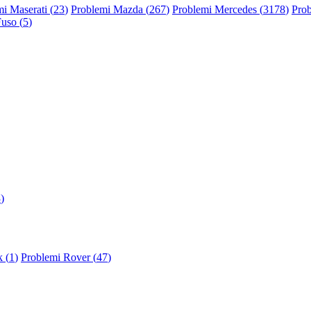
i Maserati (
23
)
Problemi Mazda (
267
)
Problemi Mercedes (
3178
)
Prob
Fuso (
5
)
3
)
 (
1
)
Problemi Rover (
47
)