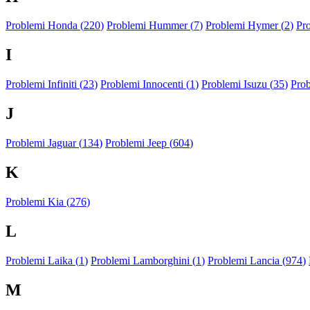
Problemi Honda (
220
)
Problemi Hummer (
7
)
Problemi Hymer (
2
)
Pr
I
Problemi Infiniti (
23
)
Problemi Innocenti (
1
)
Problemi Isuzu (
35
)
Prob
J
Problemi Jaguar (
134
)
Problemi Jeep (
604
)
K
Problemi Kia (
276
)
L
Problemi Laika (
1
)
Problemi Lamborghini (
1
)
Problemi Lancia (
974
)
M