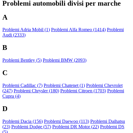
Problemi automobili divisi per marche
A
Problemi Adria Mobil (
1
)
Problemi Alfa Romeo (
1414
)
Problemi
Audi (
2333
)
B
Problemi Bentley (
5
)
Problemi BMW (
2093
)
C
Problemi Cadillac (
7
)
Problemi Chatenet (
1
)
Problemi Chevrolet
(
247
)
Problemi Chrysler (
180
)
Problemi Citroen (
1703
)
Problemi
Cupra (
4
)
D
Problemi Dacia (
156
)
Problemi Daewoo (
113
)
Problemi Daihatsu
(
23
)
Problemi Dodge (
57
)
Problemi DR Motor (
22
)
Problemi DS
(
5
)