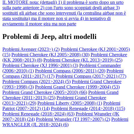
IL MOTORE nota: (dettagli) 1) il problema è sorto dopo un urto
sulla parte anteriore 2) con l'urto sono scoppiati degli airbag 3)
sostituiti gli airbag che sono intervenuti (la centralina airbag non è
stata sostituita) ma il motore non si avvia 4) in tentativo di
avviamento il motore gira ma non parte
Problemi di Jeep, altri modelli
Problemi Avenger (2023>) (
2
)
Problemi Cherokee (KJ 2001>2005)
(
15
)
Problemi Cherokee (KJ 2005>2008) (
30
)
Problemi Cherokee
(KK 2008>2013) (
8
)
Problemi Cherokee (KL 2013>2019) (
25
)
Problemi Cherokee (XJ 1996>2001) (
3
)
Problemi Commander
(2006>2010) (
1
)
Problemi Compass (2006>2011) (
20
)
Problemi
Compass (2011>2017) (
17
)
Problemi Compass (2017>2021) (
77
)
Problemi Compass (2021>2024) (
5
)
Problemi Grand Cherokee
(1993>1998) (
3
)
Problemi Grand Cherokee (1999>2004) (
53
)
Problemi Grand Cherokee (2005>2010) (
66
)
Problemi Grand
Cherokee (2011>2013) (
25
)
Problemi Grand Cherokee
(2013>2021) (
29
)
Problemi Liberty (2005>2008) (
1
)
Problemi
Patriot (2007>2012) (
14
)
Problemi Renegade (2014>2018) (
115
)
Problemi Renegade (2018>2024) (
63
)
Problemi Wrangler (JK
2007>2018) (
24
)
Problemi Wrangler (TJ 1997>2007) (
2
)
Problemi
WRANGLER (JL 2018>2024) (
6
)