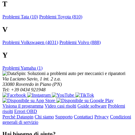
T
Problemi Tata (
10
)
Problemi Toyota (
810
)
V
Problemi Volkswagen (
4031
)
Problemi Volvo (
888
)
Y
Problemi Yamaha (
1
)
Via Luciano Savio, 1 int. 2 z.a.
33080 Roveredo in Piano (PN)
Tel: +39 0434 921948
Visiona il programma
Video casi risolti
Guide software
Problemi
risolti
Errori OBD
Perchè Dataspin
Chi siamo
Supporto
Contattaci
Privacy
Condizioni
generali di servizio
Hai bisogno di aiuto?