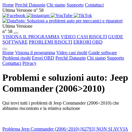
Home
Perchè Dataspin
Chi siamo
Supporto
Contattaci
Ultima Versione n° 58
Ultima Versione
n° 58
VISIONA IL PROGRAMMA
VIDEO CASI RISOLTI
GUIDE
SOFTWARE
PROBLEMI RISOLTI
ERRORI OBD
Home
Visiona il programma
Video casi risolti
Guide software
Problemi risolti
Errori OBD
Perchè Dataspin
Chi siamo
Supporto
Contattaci
Privacy
Problemi e soluzioni auto: Jeep
Commander (2006>2010)
Qui trovi tutti i problemi di Jeep Commander (2006>2010) che
abbiamo riscontrato e la relativa soluzione
Problema Jeep Commander (2006>2010) [62793] NON SI AVVIA