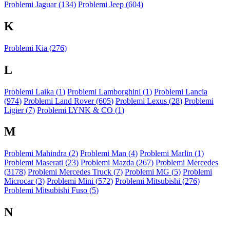
Problemi Jaguar (
134
)
Problemi Jeep (
604
)
K
Problemi Kia (
276
)
L
Problemi Laika (
1
)
Problemi Lamborghini (
1
)
Problemi Lancia
(
974
)
Problemi Land Rover (
605
)
Problemi Lexus (
28
)
Problemi
Ligier (
7
)
Problemi LYNK & CO (
1
)
M
Problemi Mahindra (
2
)
Problemi Man (
4
)
Problemi Marlin (
1
)
Problemi Maserati (
23
)
Problemi Mazda (
267
)
Problemi Mercedes
(
3178
)
Problemi Mercedes Truck (
7
)
Problemi MG (
5
)
Problemi
Microcar (
3
)
Problemi Mini (
572
)
Problemi Mitsubishi (
276
)
Problemi Mitsubishi Fuso (
5
)
N