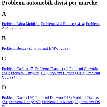
Problemi automobili divisi per marche
A
Problemi Adria Mobil (
1
)
Problemi Alfa Romeo (
1414
)
Problemi
Audi (
2333
)
B
Problemi Bentley (
5
)
Problemi BMW (
2093
)
C
Problemi Cadillac (
7
)
Problemi Chatenet (
1
)
Problemi Chevrolet
(
247
)
Problemi Chrysler (
180
)
Problemi Citroen (
1703
)
Problemi
Cupra (
4
)
D
Problemi Dacia (
156
)
Problemi Daewoo (
113
)
Problemi Daihatsu
(
23
)
Problemi Dodge (
57
)
Problemi DR Motor (
22
)
Problemi DS
(
5
)