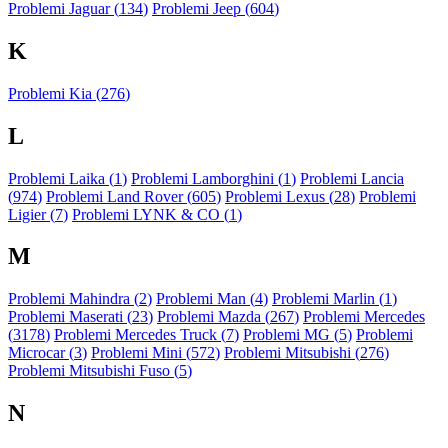
Problemi Jaguar (
134
)
Problemi Jeep (
604
)
K
Problemi Kia (
276
)
L
Problemi Laika (
1
)
Problemi Lamborghini (
1
)
Problemi Lancia
(
974
)
Problemi Land Rover (
605
)
Problemi Lexus (
28
)
Problemi
Ligier (
7
)
Problemi LYNK & CO (
1
)
M
Problemi Mahindra (
2
)
Problemi Man (
4
)
Problemi Marlin (
1
)
Problemi Maserati (
23
)
Problemi Mazda (
267
)
Problemi Mercedes
(
3178
)
Problemi Mercedes Truck (
7
)
Problemi MG (
5
)
Problemi
Microcar (
3
)
Problemi Mini (
572
)
Problemi Mitsubishi (
276
)
Problemi Mitsubishi Fuso (
5
)
N