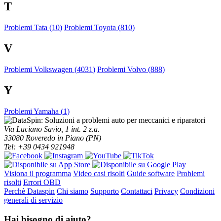
T
Problemi Tata (
10
)
Problemi Toyota (
810
)
V
Problemi Volkswagen (
4031
)
Problemi Volvo (
888
)
Y
Problemi Yamaha (
1
)
Via Luciano Savio, 1 int. 2 z.a.
33080 Roveredo in Piano (PN)
Tel: +39 0434 921948
Visiona il programma
Video casi risolti
Guide software
Problemi
risolti
Errori OBD
Perchè Dataspin
Chi siamo
Supporto
Contattaci
Privacy
Condizioni
generali di servizio
Hai bisogno di aiuto?