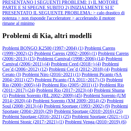
PRESENTANO I SEGUENTI PROBLEMI: 1) IL MOTORE
PARTE E SI SPEGNE SUBITO 2) INIZIALMENTE SI E'
PRESENTATO IL SEGUENTE PROBLEMA: > calo drastico di
potenza > non risponde l'acceleratore > accelerando il motore
rimane al minimo
Problemi di Kia, altri modelli
Problemi BONGO K2500 (1997>2004) (
1
)
Problemi Carens
(1999>2002) (
2
)
Problemi Carens (2002>2006) (
1
)
Problemi Carens
(2006>2013) (
15
)
Problemi Carnival (1998>2006) (
14
)
Problemi
Carnival (2006>2011) (
4
)
Problemi Ceed (2018>) (
4
)
Problemi
Cee`d (2006>2012) (
12
)
Problemi Cee`d (2012>2018) (
4
)
Problemi
Cerato (
3
)
Problemi Niro (2016>2021) (
1
)
Problemi Picanto (SA
2004>2011) (
27
)
Problemi Picanto (TA 2011>2017) (
3
)
Problemi
Rio (2000>2005) (
4
)
Problemi Rio (2005>2011) (
1
)
Problemi Rio
(2011>2017) (
24
)
Problemi Rio (2017>2023) (
4
)
Problemi Shuma
(
1
)
Problemi Sorento (BL 2002>2009) (
45
)
Problemi Sorento (UM
2014>2020) (
4
)
Problemi Sorento (XM 2009>2014) (
2
)
Problemi
Soul (2008>2013) (
4
)
Problemi Sportage (1993>2002) (
9
)
Problemi
Sportage (2004>2010) (
29
)
Problemi Sportage (2010>2016) (
25
)
Problemi Sportage (2016>2021) (
25
)
Problemi Sportage (2021>) (
1
)
Problemi Stonic (2017>2021) (
1
)
Problemi Venga (2010>2019) (
6
)