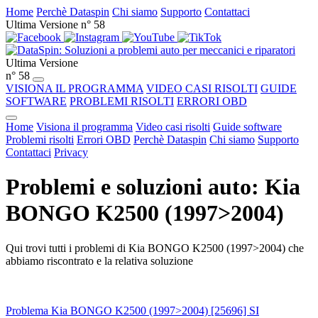
Home
Perchè Dataspin
Chi siamo
Supporto
Contattaci
Ultima Versione n° 58
Ultima Versione
n° 58
VISIONA IL PROGRAMMA
VIDEO CASI RISOLTI
GUIDE
SOFTWARE
PROBLEMI RISOLTI
ERRORI OBD
Home
Visiona il programma
Video casi risolti
Guide software
Problemi risolti
Errori OBD
Perchè Dataspin
Chi siamo
Supporto
Contattaci
Privacy
Problemi e soluzioni auto: Kia
BONGO K2500 (1997>2004)
Qui trovi tutti i problemi di Kia BONGO K2500 (1997>2004) che
abbiamo riscontrato e la relativa soluzione
Problema Kia BONGO K2500 (1997>2004) [25696] SI