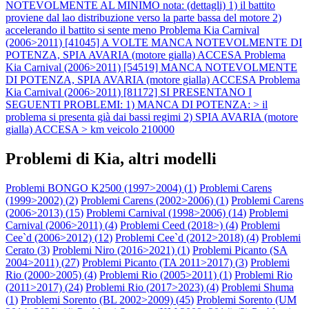
NOTEVOLMENTE AL MINIMO nota: (dettagli) 1) il battito
proviene dal lao distribuzione verso la parte bassa del motore 2)
accelerando il battito si sente meno
Problema Kia Carnival
(2006>2011) [41045] A VOLTE MANCA NOTEVOLMENTE DI
POTENZA, SPIA AVARIA (motore gialla) ACCESA
Problema
Kia Carnival (2006>2011) [54519] MANCA NOTEVOLMENTE
DI POTENZA, SPIA AVARIA (motore gialla) ACCESA
Problema
Kia Carnival (2006>2011) [81172] SI PRESENTANO I
SEGUENTI PROBLEMI: 1) MANCA DI POTENZA: > il
problema si presenta già dai bassi regimi 2) SPIA AVARIA (motore
gialla) ACCESA > km veicolo 210000
Problemi di Kia, altri modelli
Problemi BONGO K2500 (1997>2004) (
1
)
Problemi Carens
(1999>2002) (
2
)
Problemi Carens (2002>2006) (
1
)
Problemi Carens
(2006>2013) (
15
)
Problemi Carnival (1998>2006) (
14
)
Problemi
Carnival (2006>2011) (
4
)
Problemi Ceed (2018>) (
4
)
Problemi
Cee`d (2006>2012) (
12
)
Problemi Cee`d (2012>2018) (
4
)
Problemi
Cerato (
3
)
Problemi Niro (2016>2021) (
1
)
Problemi Picanto (SA
2004>2011) (
27
)
Problemi Picanto (TA 2011>2017) (
3
)
Problemi
Rio (2000>2005) (
4
)
Problemi Rio (2005>2011) (
1
)
Problemi Rio
(2011>2017) (
24
)
Problemi Rio (2017>2023) (
4
)
Problemi Shuma
(
1
)
Problemi Sorento (BL 2002>2009) (
45
)
Problemi Sorento (UM