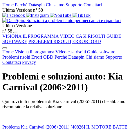
Home
Perchè Dataspin
Chi siamo
Supporto
Contattaci
Ultima Versione n° 58
Ultima Versione
n° 58
VISIONA IL PROGRAMMA
VIDEO CASI RISOLTI
GUIDE
SOFTWARE
PROBLEMI RISOLTI
ERRORI OBD
Home
Visiona il programma
Video casi risolti
Guide software
Problemi risolti
Errori OBD
Perchè Dataspin
Chi siamo
Supporto
Contattaci
Privacy
Problemi e soluzioni auto: Kia
Carnival (2006>2011)
Qui trovi tutti i problemi di Kia Carnival (2006>2011) che abbiamo
riscontrato e la relativa soluzione
Problema Kia Carnival (2006>2011) [40826] IL MOTORE BATTE