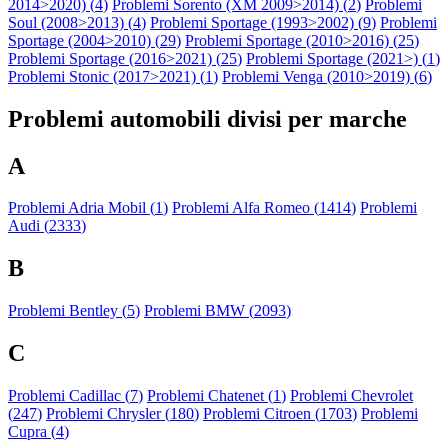
2014>2020) (
4
)
Problemi Sorento (XM 2009>2014) (
2
)
Problemi
Soul (2008>2013) (
4
)
Problemi Sportage (1993>2002) (
9
)
Problemi
Sportage (2004>2010) (
29
)
Problemi Sportage (2010>2016) (
25
)
Problemi Sportage (2016>2021) (
25
)
Problemi Sportage (2021>) (
1
)
Problemi Stonic (2017>2021) (
1
)
Problemi Venga (2010>2019) (
6
)
Problemi automobili divisi per marche
A
Problemi Adria Mobil (
1
)
Problemi Alfa Romeo (
1414
)
Problemi
Audi (
2333
)
B
Problemi Bentley (
5
)
Problemi BMW (
2093
)
C
Problemi Cadillac (
7
)
Problemi Chatenet (
1
)
Problemi Chevrolet
(
247
)
Problemi Chrysler (
180
)
Problemi Citroen (
1703
)
Problemi
Cupra (
4
)