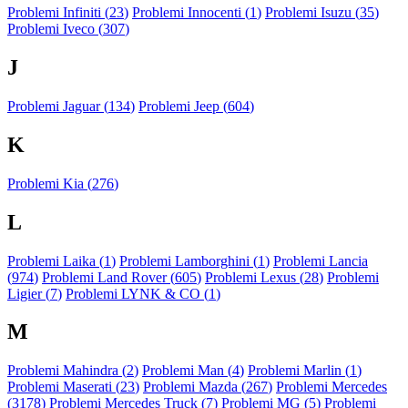
Problemi Infiniti (
23
)
Problemi Innocenti (
1
)
Problemi Isuzu (
35
)
Problemi Iveco (
307
)
J
Problemi Jaguar (
134
)
Problemi Jeep (
604
)
K
Problemi Kia (
276
)
L
Problemi Laika (
1
)
Problemi Lamborghini (
1
)
Problemi Lancia
(
974
)
Problemi Land Rover (
605
)
Problemi Lexus (
28
)
Problemi
Ligier (
7
)
Problemi LYNK & CO (
1
)
M
Problemi Mahindra (
2
)
Problemi Man (
4
)
Problemi Marlin (
1
)
Problemi Maserati (
23
)
Problemi Mazda (
267
)
Problemi Mercedes
(
3178
)
Problemi Mercedes Truck (
7
)
Problemi MG (
5
)
Problemi