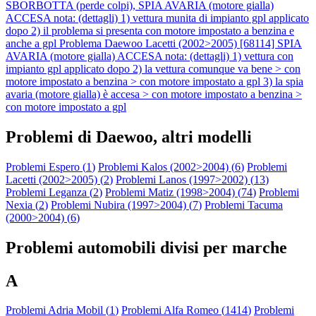
SBORBOTTA (perde colpi), SPIA AVARIA (motore gialla)
ACCESA nota: (dettagli) 1) vettura munita di impianto gpl applicato
dopo 2) il problema si presenta con motore impostato a benzina e
anche a gpl
Problema Daewoo Lacetti (2002>2005) [68114] SPIA
AVARIA (motore gialla) ACCESA nota: (dettagli) 1) vettura con
impianto gpl applicato dopo 2) la vettura comunque va bene > con
motore impostato a benzina > con motore impostato a gpl 3) la spia
avaria (motore gialla) è accesa > con motore impostato a benzina >
con motore impostato a gpl
Problemi di Daewoo, altri modelli
Problemi Espero (
1
)
Problemi Kalos (2002>2004) (
6
)
Problemi
Lacetti (2002>2005) (
2
)
Problemi Lanos (1997>2002) (
13
)
Problemi Leganza (
2
)
Problemi Matiz (1998>2004) (
74
)
Problemi
Nexia (
2
)
Problemi Nubira (1997>2004) (
7
)
Problemi Tacuma
(2000>2004) (
6
)
Problemi automobili divisi per marche
A
Problemi Adria Mobil (
1
)
Problemi Alfa Romeo (
1414
)
Problemi