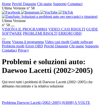
Home
Perchè Dataspin
Chi siamo
Supporto
Contattaci
Ultima Versione n° 58
Ultima Versione
n° 58
VISIONA IL PROGRAMMA
VIDEO CASI RISOLTI
GUIDE
SOFTWARE
PROBLEMI RISOLTI
ERRORI OBD
Home
Visiona il programma
Video casi risolti
Guide software
Problemi risolti
Errori OBD
Perchè Dataspin
Chi siamo
Supporto
Contattaci
Privacy
Problemi e soluzioni auto:
Daewoo Lacetti (2002>2005)
Qui trovi tutti i problemi di Daewoo Lacetti (2002>2005) che
abbiamo riscontrato e la relativa soluzione
Problema Daewoo Lacetti (2002>2005) [63698] A VOLTE