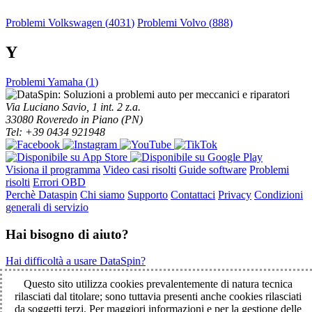
Problemi Volkswagen (
4031
)
Problemi Volvo (
888
)
Y
Problemi Yamaha (
1
)
Via Luciano Savio, 1 int. 2 z.a.
33080 Roveredo in Piano (PN)
Tel: +39 0434 921948
Visiona il programma
Video casi risolti
Guide software
Problemi
risolti
Errori OBD
Perchè Dataspin
Chi siamo
Supporto
Contattaci
Privacy
Condizioni
generali di servizio
Hai bisogno di aiuto?
Hai difficoltà a usare DataSpin?
Clicca per la teleassistenza!
Questo sito utilizza cookies prevalentemente di natura tecnica
rilasciati dal titolare; sono tuttavia presenti anche cookies rilasciati
da soggetti terzi. Per maggiori informazioni e per la gestione delle