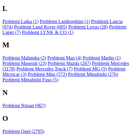
L
Problemi Laika (
1
)
Problemi Lamborghini (
1
)
Problemi Lancia
(
974
)
Problemi Land Rover (
605
)
Problemi Lexus (
28
)
Problemi
Ligier (
7
)
Problemi LYNK & CO (
1
)
M
Problemi Mahindra (
2
)
Problemi Man (
4
)
Problemi Marlin (
1
)
Problemi Maserati (
23
)
Problemi Mazda (
267
)
Problemi Mercedes
(
3178
)
Problemi Mercedes Truck (
7
)
Problemi MG (
5
)
Problemi
Microcar (
3
)
Problemi Mini (
572
)
Problemi Mitsubishi (
276
)
Problemi Mitsubishi Fuso (
5
)
N
Problemi Nissan (
967
)
O
Problemi Opel (
2795
)