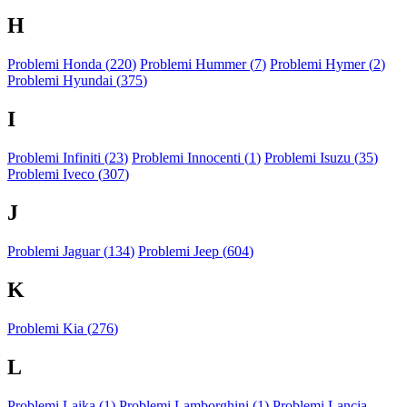
H
Problemi Honda (
220
)
Problemi Hummer (
7
)
Problemi Hymer (
2
)
Problemi Hyundai (
375
)
I
Problemi Infiniti (
23
)
Problemi Innocenti (
1
)
Problemi Isuzu (
35
)
Problemi Iveco (
307
)
J
Problemi Jaguar (
134
)
Problemi Jeep (
604
)
K
Problemi Kia (
276
)
L
Problemi Laika (
1
)
Problemi Lamborghini (
1
)
Problemi Lancia