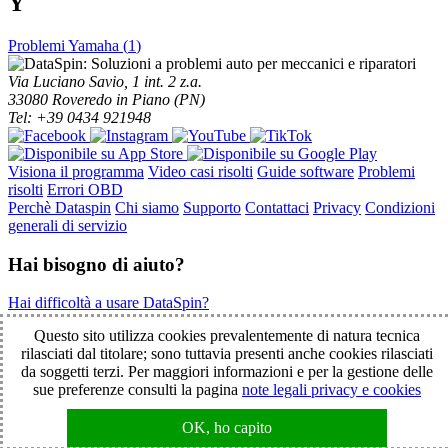
Y
Problemi Yamaha (
1
)
Via Luciano Savio, 1 int. 2 z.a.
33080 Roveredo in Piano (PN)
Tel: +39 0434 921948
Visiona il programma
Video casi risolti
Guide software
Problemi
risolti
Errori OBD
Perchè Dataspin
Chi siamo
Supporto
Contattaci
Privacy
Condizioni
generali di servizio
Hai bisogno di aiuto?
Hai difficoltà a usare DataSpin?
Clicca per la teleassistenza!
Questo sito utilizza cookies prevalentemente di natura tecnica
rilasciati dal titolare; sono tuttavia presenti anche cookies rilasciati
da soggetti terzi. Per maggiori informazioni e per la gestione delle
© 2003-2026 DataSpin è un marchio SpinelCar - Tutti i diritti
sue preferenze consulti la pagina
note legali privacy e cookies
riservati - È vietata la riproduzione anche parziale - Partita IVA
01854890934
OK, ho capito