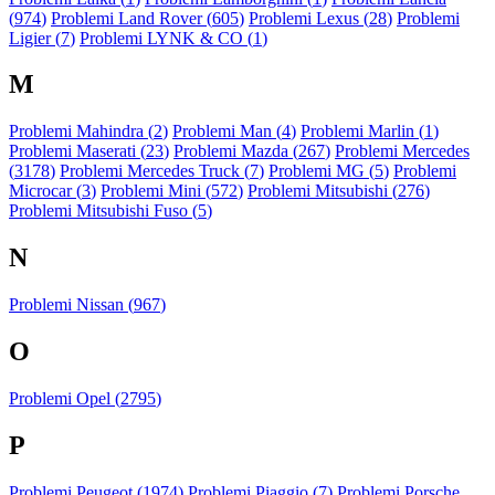
(
974
)
Problemi Land Rover (
605
)
Problemi Lexus (
28
)
Problemi
Ligier (
7
)
Problemi LYNK & CO (
1
)
M
Problemi Mahindra (
2
)
Problemi Man (
4
)
Problemi Marlin (
1
)
Problemi Maserati (
23
)
Problemi Mazda (
267
)
Problemi Mercedes
(
3178
)
Problemi Mercedes Truck (
7
)
Problemi MG (
5
)
Problemi
Microcar (
3
)
Problemi Mini (
572
)
Problemi Mitsubishi (
276
)
Problemi Mitsubishi Fuso (
5
)
N
Problemi Nissan (
967
)
O
Problemi Opel (
2795
)
P
Problemi Peugeot (
1974
)
Problemi Piaggio (
7
)
Problemi Porsche