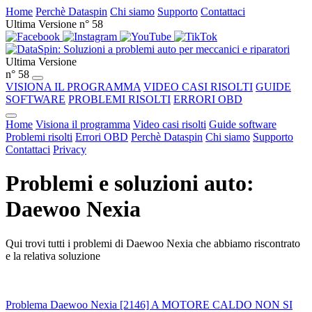
Home
Perchè Dataspin
Chi siamo
Supporto
Contattaci
Ultima Versione n° 58
Ultima Versione
n° 58
VISIONA IL PROGRAMMA
VIDEO CASI RISOLTI
GUIDE
SOFTWARE
PROBLEMI RISOLTI
ERRORI OBD
Home
Visiona il programma
Video casi risolti
Guide software
Problemi risolti
Errori OBD
Perchè Dataspin
Chi siamo
Supporto
Contattaci
Privacy
Problemi e soluzioni auto:
Daewoo Nexia
Qui trovi tutti i problemi di Daewoo Nexia che abbiamo riscontrato
e la relativa soluzione
Problema Daewoo Nexia [2146] A MOTORE CALDO NON SI