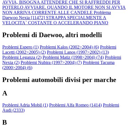
AVVIA, BISOGNA ATTENDERE CHE SI RAFFREDDI PER
POTERLO AVVIARE. QUANDO IL MOTORE NON SI AVVIA
NON ARRIVA CORRENTE ALLE CANDELE
Problema
Daewoo Nexia [11472] STRAPPA SPECIALMENTE A
VELOCITA` COSTANTE O ACCELERANDO PIANO
Problemi di Daewoo, altri modelli
Problemi Espero (
1
)
Problemi Kalos (2002>2004) (
6
)
Problemi
Lacetti (2002>2005) (
2
)
Problemi Lanos (1997>2002) (
13
)
Problemi Leganza (
2
)
Problemi Matiz (1998>2004) (
74
)
Problemi
Nexia (
2
)
Problemi Nubira (1997>2004) (
7
)
Problemi Tacuma
(2000>2004) (
6
)
Problemi automobili divisi per marche
A
Problemi Adria Mobil (
1
)
Problemi Alfa Romeo (
1414
)
Problemi
Audi (
2333
)
B